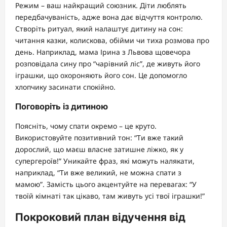
Режим – ваш найкращий союзник. Діти люблять
передбачуваність, адже вона дає відчуття контролю.
Створіть ритуал, який налаштує дитину на сон:
читання казки, колискова, обійми чи тиха розмова про
день. Наприклад, мама Ірина з Львова щовечора
розповідала сину про “чарівний ліс”, де живуть його
іграшки, що охороняють його сон. Це допомогло
хлопчику засинати спокійно.
Поговоріть із дитиною
Поясніть, чому спати окремо – це круто.
Використовуйте позитивний тон: “Ти вже такий
дорослий, що маєш власне затишне ліжко, як у
супергероїв!” Уникайте фраз, які можуть налякати,
наприклад, “Ти вже великий, не можна спати з
мамою”. Замість цього акцентуйте на перевагах: “У
твоїй кімнаті так цікаво, там живуть усі твої іграшки!”
Покроковий план відучення від