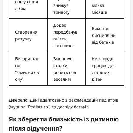
відсування
знижує
кілька
ліжка
тривогу
місяців
Додає
Вимагає
Створення
передбачув
дисципліни
ритуалу
аність,
від батьків
заспокоює
Використан
Зменшує
Не завжди
ня
страхи,
працює для
“захисників
робить сон
старших
сну”
веселим
дітей
Джерело: Дані адаптовано з рекомендацій педіатрів
(журнал “Pediatrics”) та досвіду батьків.
Як зберегти близькість із дитиною
після відучення?