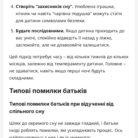
Створіть “захисників сну”.
Улюблена іграшка,
нічник чи навіть “чарівна подушка” можуть стати
для дитини символами безпеки.
Будьте послідовними.
Якщо дитина приходить до
вас уночі, спокійно відведіть її назад у ліжко,
заспокойте, але не дозволяйте залишатися.
Цей підхід потребує часу – від кількох тижнів до кількох
місяців, залежно від темпераменту дитини. Головне –
не здаватися, навіть якщо перші ночі будуть
складними.
Типові помилки батьків
Типові помилки батьків при відученні від
спільного сну
Шлях до окремого сну не завжди гладкий, і батьки
іноді роблять помилки, які ускладнюють процес. Ось
найпоширеніші з них і як їх уникнути: