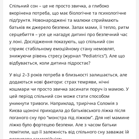
Спільний сон – це не просто звичка, а глибоко
вкорінена потреба, що має біологічне та психологічне
підґрунтя. Новонароджені та малюки сприймають
батьків як джерело безпеки. Запах мами, її тепло, ритм
серцебиття – усе це нагадує дитині про безпечний час
у лоні. Дослідження показують, що спільний сон
сприяє стабільному емоційному стану немовлят,
знижуючи рівень стресу (журнал “Pediatrics”). Але що
відбувається, коли дитина підростає?
У віці 2–3 років потреба в близькості залишається, але
додаються нові фактори: страх темряви, нічні
кошмари чи просто звичка засинати поруч із мамою. У
цей період спільний сон може стати способом
уникнути тривоги. Наприклад, трирічна Соломія з
Києва щоночі приходила до батьківського ліжка після
поганого сну про “монстра під ліжком”. Для неї мамине
ліжко було фортецею безпеки. Але з часом батьки
помітили, що її залежність від спільного сну заважає їй
розвивати самостійність.