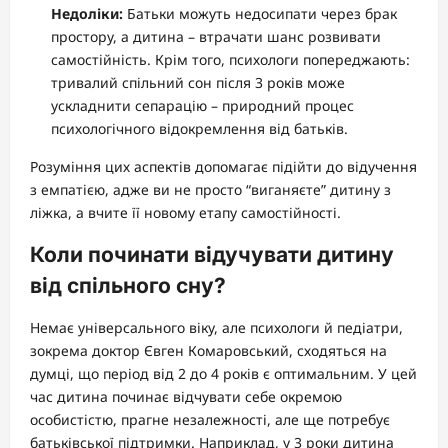
Недоліки:
Батьки можуть недосипати через брак
простору, а дитина – втрачати шанс розвивати
самостійність. Крім того, психологи попереджають:
тривалий спільний сон після 3 років може
ускладнити сепарацію – природний процес
психологічного відокремлення від батьків.
Розуміння цих аспектів допомагає підійти до відучення
з емпатією, адже ви не просто “виганяєте” дитину з
ліжка, а вчите її новому етапу самостійності.
Коли починати відучувати дитину
від спільного сну?
Немає універсального віку, але психологи й педіатри,
зокрема доктор Євген Комаровський, сходяться на
думці, що період від 2 до 4 років є оптимальним. У цей
час дитина починає відчувати себе окремою
особистістю, прагне незалежності, але ще потребує
батьківської підтримки. Наприклад, у 3 роки дитина