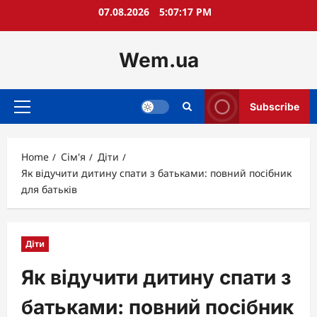
Skip
07.08.2026
5:07:19 PM
to
content
Wem.ua
Subscribe
Primary
Menu
Home
Сім'я
Діти
Як відучити дитину спати з батьками: повний посібник
для батьків
Діти
Як відучити дитину спати з
батьками: повний посібник