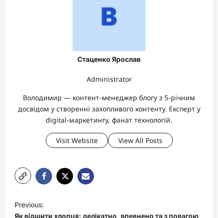
Стаценко Ярослав
Administrator
Володимир — контент-менеджер блогу з 5-річним
досвідом у створенні захопливого контенту. Експерт у
digital-маркетингу, фанат технологій.
Visit Website
View All Posts
P
Previous:
o
Як відшити хлопця: делікатно, впевнено та з повагою