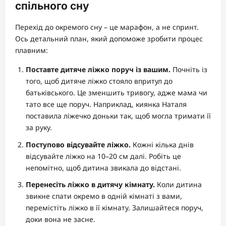
спільного сну
Перехід до окремого сну – це марафон, а не спринт.
Ось детальний план, який допоможе зробити процес
плавним:
Поставте дитяче ліжко поруч із вашим.
Почніть із
того, щоб дитяче ліжко стояло впритул до
батьківського. Це зменшить тривогу, адже мама чи
тато все ще поруч. Наприклад, киянка Наталя
поставила ліжечко доньки так, щоб могла тримати її
за руку.
Поступово відсувайте ліжко.
Кожні кілька днів
відсувайте ліжко на 10–20 см далі. Робіть це
непомітно, щоб дитина звикала до відстані.
Перенесіть ліжко в дитячу кімнату.
Коли дитина
звикне спати окремо в одній кімнаті з вами,
перемістіть ліжко в її кімнату. Залишайтеся поруч,
доки вона не засне.