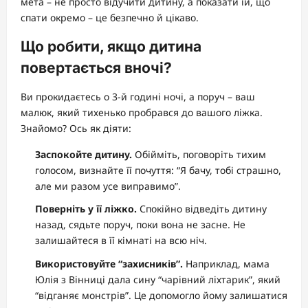
мета – не просто відучити дитину, а показати їй, що
спати окремо – це безпечно й цікаво.
Що робити, якщо дитина
повертається вночі?
Ви прокидаєтесь о 3-й годині ночі, а поруч – ваш
малюк, який тихенько пробрався до вашого ліжка.
Знайомо? Ось як діяти:
Заспокойте дитину.
Обійміть, поговоріть тихим
голосом, визнайте її почуття: “Я бачу, тобі страшно,
але ми разом усе виправимо”.
Поверніть у її ліжко.
Спокійно відведіть дитину
назад, сядьте поруч, поки вона не засне. Не
залишайтеся в її кімнаті на всю ніч.
Використовуйте “захисників”.
Наприклад, мама
Юлія з Вінниці дала сину “чарівний ліхтарик”, який
“відганяє монстрів”. Це допомогло йому залишатися