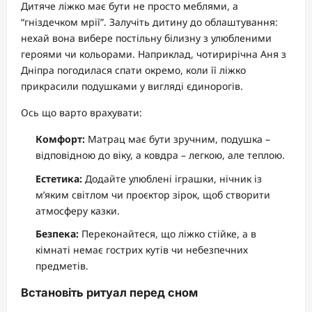
Дитяче ліжко має бути не просто меблями, а
“гніздечком мрії”. Залучіть дитину до облаштування:
нехай вона вибере постільну білизну з улюбленими
героями чи кольорами. Наприклад, чотирирічна Аня з
Дніпра погодилася спати окремо, коли її ліжко
прикрасили подушками у вигляді єдинорогів.
Ось що варто врахувати:
Комфорт:
Матрац має бути зручним, подушка –
відповідною до віку, а ковдра – легкою, але теплою.
Естетика:
Додайте улюблені іграшки, нічник із
м’яким світлом чи проєктор зірок, щоб створити
атмосферу казки.
Безпека:
Переконайтеся, що ліжко стійке, а в
кімнаті немає гострих кутів чи небезпечних
предметів.
Встановіть ритуал перед сном