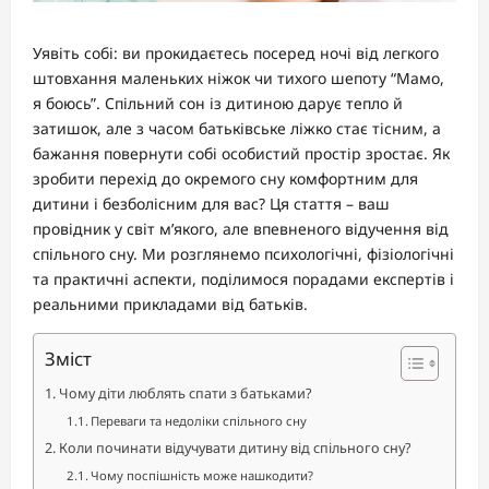
Уявіть собі: ви прокидаєтесь посеред ночі від легкого
штовхання маленьких ніжок чи тихого шепоту “Мамо,
я боюсь”. Спільний сон із дитиною дарує тепло й
затишок, але з часом батьківське ліжко стає тісним, а
бажання повернути собі особистий простір зростає. Як
зробити перехід до окремого сну комфортним для
дитини і безболісним для вас? Ця стаття – ваш
провідник у світ м’якого, але впевненого відучення від
спільного сну. Ми розглянемо психологічні, фізіологічні
та практичні аспекти, поділимося порадами експертів і
реальними прикладами від батьків.
Зміст
Чому діти люблять спати з батьками?
Переваги та недоліки спільного сну
Коли починати відучувати дитину від спільного сну?
Чому поспішність може нашкодити?