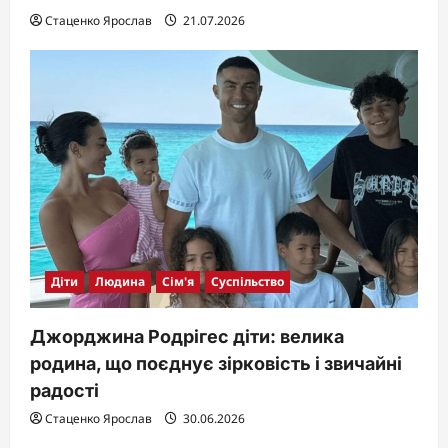
Стаценко Ярослав
21.07.2026
Діти
Людина
Сім'я
Суспільство
Джорджина Родрігес діти: велика
родина, що поєднує зірковість і звичайні
радості
Стаценко Ярослав
30.06.2026