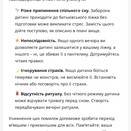
Різке припинення спільного сну.
Заборона
дитині приходити до батьківського ліжка без
підготовки може викликати стрес. Замість цього
дійте поступово, як описано в плані вище.
Непослідовність.
Якщо одного вечора ви
дозволяєте дитині залишитися у вашому ліжку, а
іншого – ні, це збиває її з пантелику. Дотримуйтесь
чітких правил.
Ігнорування страхів.
Якщо дитина боїться
темряви чи монстрів, не висміюйте її. Встановіть
нічник або поговоріть про її страхи.
Відсутність ритуалу.
Без чіткого режиму дитина
може відчувати тривогу перед сном. Створіть
передбачувані вечірні ритуали.
Уникнення цих помилок допоможе зробити перехід
м’якшим і приємнішим для всіх. Пам’ятайте: ваша