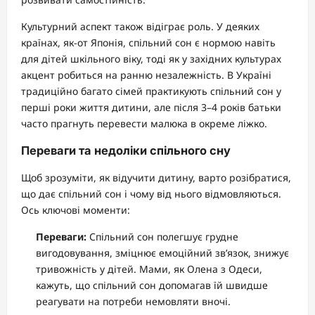
Культурний аспект також відіграє роль. У деяких
країнах, як-от Японія, спільний сон є нормою навіть
для дітей шкільного віку, тоді як у західних культурах
акцент робиться на ранню незалежність. В Україні
традиційно багато сімей практикують спільний сон у
перші роки життя дитини, але після 3–4 років батьки
часто прагнуть перевести малюка в окреме ліжко.
Переваги та недоліки спільного сну
Щоб зрозуміти, як відучити дитину, варто розібратися,
що дає спільний сон і чому від нього відмовляються.
Ось ключові моменти:
Переваги:
Спільний сон полегшує грудне
вигодовування, зміцнює емоційний зв’язок, знижує
тривожність у дітей. Мами, як Олена з Одеси,
кажуть, що спільний сон допомагав їй швидше
реагувати на потреби немовляти вночі.