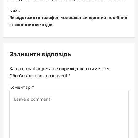
s
Next:
t
Як відстежити телефон чоловіка: вичерпний посібник
із законних методів
n
a
v
Залишити відповідь
i
g
Ваша e-mail адреса не оприлюднюватиметься.
a
Обов’язкові поля позначені
*
t
Коментар
*
i
o
n