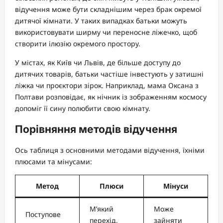
відучення може бути складнішим через брак окремої
дитячої кімнати. У таких випадках батьки можуть
використовувати ширму чи переносне ліжечко, щоб
створити ілюзію окремого простору.
У містах, як Київ чи Львів, де більше доступу до
дитячих товарів, батьки частіше інвестують у затишні
ліжка чи проєктори зірок. Наприклад, мама Оксана з
Полтави розповідає, як нічник із зображенням космосу
допоміг її сину полюбити свою кімнату.
Порівняння методів відучення
Ось таблиця з основними методами відучення, їхніми
плюсами та мінусами:
Метод
Плюси
Мінуси
М’який
Може
Поступове
перехід,
зайняти