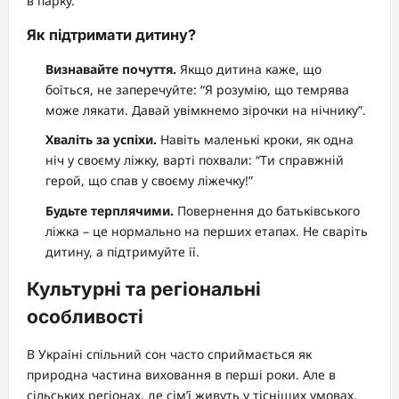
в парку.
Як підтримати дитину?
Визнавайте почуття.
Якщо дитина каже, що
боїться, не заперечуйте: “Я розумію, що темрява
може лякати. Давай увімкнемо зірочки на нічнику”.
Хваліть за успіхи.
Навіть маленькі кроки, як одна
ніч у своєму ліжку, варті похвали: “Ти справжній
герой, що спав у своєму ліжечку!”
Будьте терплячими.
Повернення до батьківського
ліжка – це нормально на перших етапах. Не сваріть
дитину, а підтримуйте її.
Культурні та регіональні
особливості
В Україні спільний сон часто сприймається як
природна частина виховання в перші роки. Але в
сільських регіонах, де сім’ї живуть у тісніших умовах,