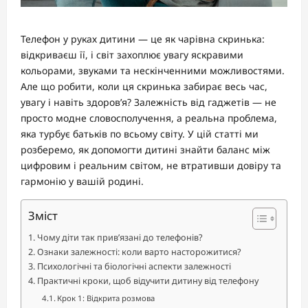
Телефон у руках дитини — це як чарівна скринька:
відкриваєш її, і світ захоплює увагу яскравими
кольорами, звуками та нескінченними можливостями.
Але що робити, коли ця скринька забирає весь час,
увагу і навіть здоров’я? Залежність від гаджетів — не
просто модне словосполучення, а реальна проблема,
яка турбує батьків по всьому світу. У цій статті ми
розберемо, як допомогти дитині знайти баланс між
цифровим і реальним світом, не втративши довіру та
гармонію у вашій родині.
Зміст
Чому діти так прив’язані до телефонів?
Ознаки залежності: коли варто насторожитися?
Психологічні та біологічні аспекти залежності
Практичні кроки, щоб відучити дитину від телефону
Крок 1: Відкрита розмова