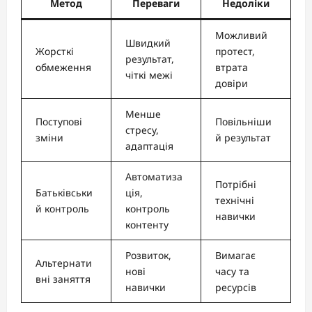
Метод
Переваги
Недоліки
Можливий
Швидкий
Жорсткі
протест,
результат,
обмеження
втрата
чіткі межі
довіри
Менше
Поступові
Повільніши
стресу,
зміни
й результат
адаптація
Автоматиза
Потрібні
Батьківськи
ція,
технічні
й контроль
контроль
навички
контенту
Розвиток,
Вимагає
Альтернати
нові
часу та
вні заняття
навички
ресурсів