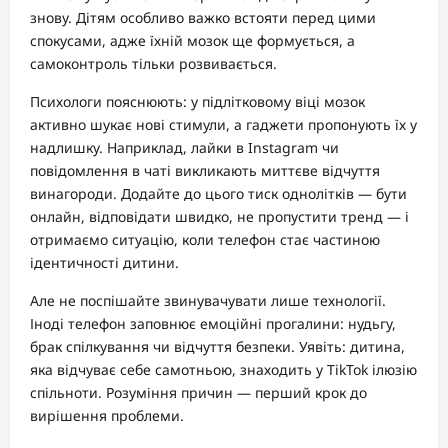
знову. Дітям особливо важко встояти перед цими
спокусами, адже їхній мозок ще формується, а
самоконтроль тільки розвивається.
Психологи пояснюють: у підлітковому віці мозок
активно шукає нові стимули, а гаджети пропонують їх у
надлишку. Наприклад, лайки в Instagram чи
повідомлення в чаті викликають миттєве відчуття
винагороди. Додайте до цього тиск однолітків — бути
онлайн, відповідати швидко, не пропустити тренд — і
отримаємо ситуацію, коли телефон стає частиною
ідентичності дитини.
Але не поспішайте звинувачувати лише технології.
Іноді телефон заповнює емоційні прогалини: нудьгу,
брак спілкування чи відчуття безпеки. Уявіть: дитина,
яка відчуває себе самотньою, знаходить у TikTok ілюзію
спільноти. Розуміння причин — перший крок до
вирішення проблеми.