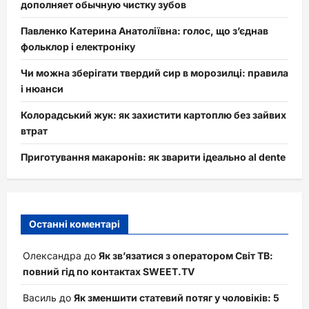
дополняет обычную чистку зубов
Павленко Катерина Анатоліївна: голос, що з’єднав
фольклор і електроніку
Чи можна зберігати твердий сир в морозилці: правила
і нюанси
Колорадський жук: як захистити картоплю без зайвих
втрат
Приготування макаронів: як зварити ідеально al dente
Останні коментарі
Олександра
до
Як зв’язатися з оператором Світ ТВ:
повний гід по контактах SWEET.TV
Василь
до
Як зменшити статевий потяг у чоловіків: 5