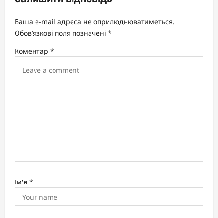
g
a
Ваша e-mail адреса не оприлюднюватиметься.
t
Обов’язкові поля позначені
*
i
Коментар
*
o
n
Ім'я
*