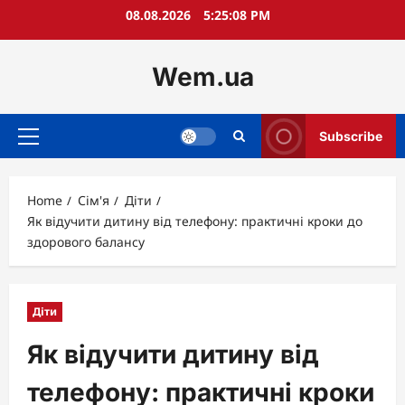
Skip
08.08.2026
5:25:09 PM
to
content
Wem.ua
Subscribe
Primary
Menu
Home
Сім'я
Діти
Як відучити дитину від телефону: практичні кроки до
здорового балансу
Діти
Як відучити дитину від
телефону: практичні кроки