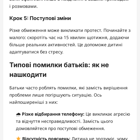
і розмовами.
Крок 5: Поступові зміни
Різке обмеження може викликати протест. Починайте з
малого: скоротіть час на 15 хвилин щотижня, додаючи
більше реальних активностей. Це допоможе дитині
адаптуватися без стресу.
Типові помилки батьків: як не
нашкодити
Батьки часто роблять помилки, які замість вирішення
проблеми лише погіршують ситуацію. Ось
найпоширеніші з них:
🌧
Різке відбирання телефону:
Це викликає агресію
та відчуття несправедливості. Замість цього
домовляйтеся про поступові обмеження.
Відсутність пояснень:
Дитина не зрозуміє, чому