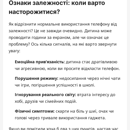
Ознаки залежності: коли варто
насторожитися?
Як відрізнити нормальне використання телефону від
залежності? Це не завжди очевидно. Дитина може
проводити години за екраном, але чи означає це
проблему? Ось кілька сигналів, на які варто звернути
увагу:
Емоційна прив’язаність:
дитина стає дратівливою
чи агресивною, коли ви просите відкласти телефон.
Порушення режиму:
недосипання через нічні чати
чи ігри, погіршення успішності в школі.
Ігнорування реального світу:
втрата інтересу до
хобі, друзів чи сімейних подій.
Фізичні симптоми:
скарги на біль у шиї, очах чи
голові через тривале використання гаджета.
Якщо ви помітили хоча б два з цих пунктів, настав час