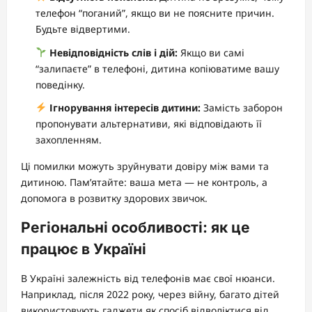
телефон “поганий”, якщо ви не поясните причин.
Будьте відвертими.
Невідповідність слів і дій:
Якщо ви самі
“залипаєте” в телефоні, дитина копіюватиме вашу
поведінку.
Ігнорування інтересів дитини:
Замість заборон
пропонувати альтернативи, які відповідають її
захопленням.
Ці помилки можуть зруйнувати довіру між вами та
дитиною. Пам’ятайте: ваша мета — не контроль, а
допомога в розвитку здорових звичок.
Регіональні особливості: як це
працює в Україні
В Україні залежність від телефонів має свої нюанси.
Наприклад, після 2022 року, через війну, багато дітей
використовують гаджети як спосіб відволіктися від