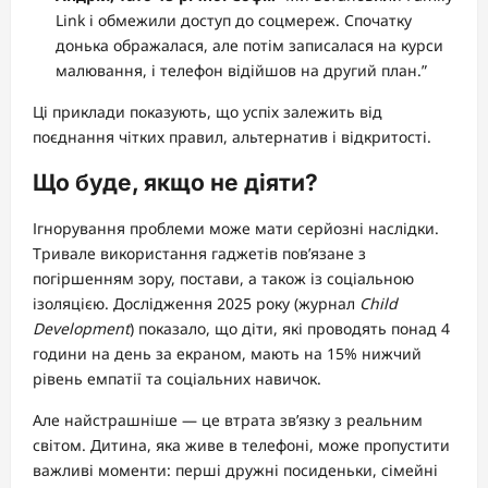
Link і обмежили доступ до соцмереж. Спочатку
донька ображалася, але потім записалася на курси
малювання, і телефон відійшов на другий план.”
Ці приклади показують, що успіх залежить від
поєднання чітких правил, альтернатив і відкритості.
Що буде, якщо не діяти?
Ігнорування проблеми може мати серйозні наслідки.
Тривале використання гаджетів пов’язане з
погіршенням зору, постави, а також із соціальною
ізоляцією. Дослідження 2025 року (журнал
Child
Development
) показало, що діти, які проводять понад 4
години на день за екраном, мають на 15% нижчий
рівень емпатії та соціальних навичок.
Але найстрашніше — це втрата зв’язку з реальним
світом. Дитина, яка живе в телефоні, може пропустити
важливі моменти: перші дружні посиденьки, сімейні