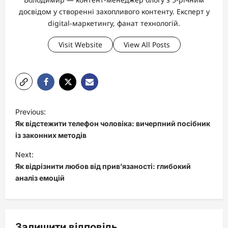
досвідом у створенні захопливого контенту. Експерт у
digital-маркетингу, фанат технологій.
Visit Website
View All Posts
P
Previous:
o
Як відстежити телефон чоловіка: вичерпний посібник
s
із законних методів
t
Next:
Як відрізнити любов від прив’язаності: глибокий
n
аналіз емоцій
a
v
i
Залишити відповідь