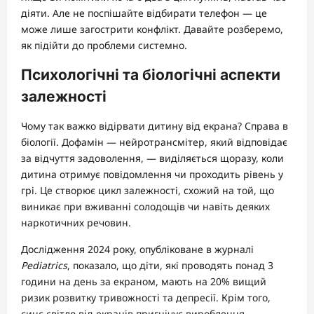
діяти. Але не поспішайте відбирати телефон — це
може лише загострити конфлікт. Давайте розберемо,
як підійти до проблеми системно.
Психологічні та біологічні аспекти
залежності
Чому так важко відірвати дитину від екрана? Справа в
біології. Дофамін — нейротрансмітер, який відповідає
за відчуття задоволення, — виділяється щоразу, коли
дитина отримує повідомлення чи проходить рівень у
грі. Це створює цикл залежності, схожий на той, що
виникає при вживанні солодощів чи навіть деяких
наркотичних речовин.
Дослідження 2024 року, опубліковане в журналі
Pediatrics
, показало, що діти, які проводять понад 3
години на день за екраном, мають на 20% вищий
ризик розвитку тривожності та депресії. Крім того,
синє світло від екранів пригнічує вироблення