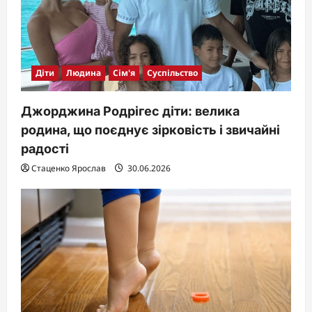
Діти
Людина
Сім'я
Суспільство
Джорджина Родрігес діти: велика
родина, що поєднує зірковість і звичайні
радості
Стаценко Ярослав
30.06.2026