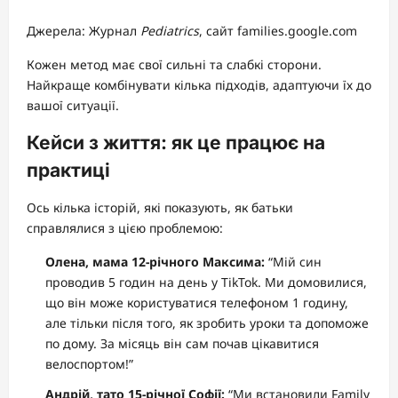
Джерела: Журнал
Pediatrics
, сайт families.google.com
Кожен метод має свої сильні та слабкі сторони.
Найкраще комбінувати кілька підходів, адаптуючи їх до
вашої ситуації.
Кейси з життя: як це працює на
практиці
Ось кілька історій, які показують, як батьки
справлялися з цією проблемою:
Олена, мама 12-річного Максима:
“Мій син
проводив 5 годин на день у TikTok. Ми домовилися,
що він може користуватися телефоном 1 годину,
але тільки після того, як зробить уроки та допоможе
по дому. За місяць він сам почав цікавитися
велоспортом!”
Андрій, тато 15-річної Софії:
“Ми встановили Family