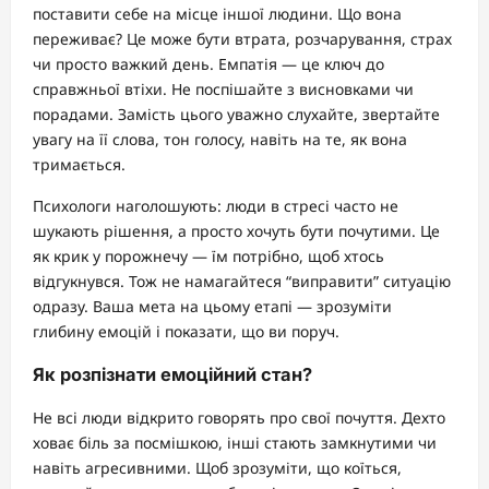
поставити себе на місце іншої людини. Що вона
переживає? Це може бути втрата, розчарування, страх
чи просто важкий день. Емпатія — це ключ до
справжньої втіхи. Не поспішайте з висновками чи
порадами. Замість цього уважно слухайте, звертайте
увагу на її слова, тон голосу, навіть на те, як вона
тримається.
Психологи наголошують: люди в стресі часто не
шукають рішення, а просто хочуть бути почутими. Це
як крик у порожнечу — їм потрібно, щоб хтось
відгукнувся. Тож не намагайтеся “виправити” ситуацію
одразу. Ваша мета на цьому етапі — зрозуміти
глибину емоцій і показати, що ви поруч.
Як розпізнати емоційний стан?
Не всі люди відкрито говорять про свої почуття. Дехто
ховає біль за посмішкою, інші стають замкнутими чи
навіть агресивними. Щоб зрозуміти, що коїться,