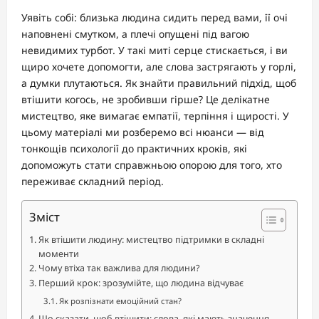
Уявіть собі: близька людина сидить перед вами, її очі
наповнені смутком, а плечі опущені під вагою
невидимих турбот. У такі миті серце стискається, і ви
щиро хочете допомогти, але слова застрягають у горлі,
а думки плутаються. Як знайти правильний підхід, щоб
втішити когось, не зробивши гірше? Це делікатне
мистецтво, яке вимагає емпатії, терпіння і щирості. У
цьому матеріалі ми розберемо всі нюанси — від
тонкощів психології до практичних кроків, які
допоможуть стати справжньою опорою для того, хто
переживає складний період.
Зміст
Як втішити людину: мистецтво підтримки в складні
моменти
Чому втіха так важлива для людини?
Перший крок: зрозумійте, що людина відчуває
Як розпізнати емоційний стан?
Що сказати, щоб втішити: слова, які мають значення