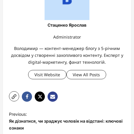
Стаценко Ярослав
Administrator
Володимир — контент-менеджер блогу з 5-річним
досвідом у створенні захопливого контенту. Експерт у
digital-маркетингу, фанат технологій.
Visit Website
View All Posts
P
Previous:
o
Як дізнатися, чи зраджує чоловік на відстані: ключові
s
ознаки