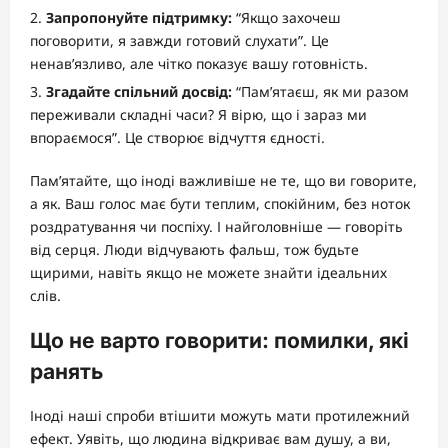
Запропонуйте підтримку:
“Якщо захочеш
поговорити, я завжди готовий слухати”. Це
ненав’язливо, але чітко показує вашу готовність.
Згадайте спільний досвід:
“Пам’ятаєш, як ми разом
переживали складні часи? Я вірю, що і зараз ми
впораємося”. Це створює відчуття єдності.
Пам’ятайте, що іноді важливіше не те, що ви говорите,
а як. Ваш голос має бути теплим, спокійним, без ноток
роздратування чи поспіху. І найголовніше — говоріть
від серця. Люди відчувають фальш, тож будьте
щирими, навіть якщо не можете знайти ідеальних
слів.
Що не варто говорити: помилки, які
ранять
Іноді наші спроби втішити можуть мати протилежний
ефект. Уявіть, що людина відкриває вам душу, а ви,