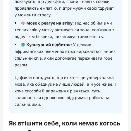
показують, що дельфіни, слони і навіть собаки
проявляють емпатію, підтримуючи своїх “друзів”
у моменти стресу.
Мозок реагує на втіху:
Під час обіймів чи
теплих слів у мозку активується зона, пов’язана з
відчуттям безпеки, що знижує тривожність.
Культурний відбиток:
У деяких
африканських племенах втіха виражається через
спільний спів, який допомагає переживати горе
разом.
Ці факти нагадують, що втіха — це універсальна
мова, яка об’єднує не лише людей, а й усе живе. І
хоча способи її вираження різняться, суть
залишається однаковою: підтримка робить нас
сильнішими.
Як втішити себе, коли немає когось