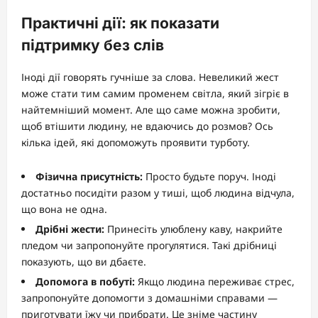
Практичні дії: як показати
підтримку без слів
Іноді дії говорять гучніше за слова. Невеликий жест
може стати тим самим променем світла, який зігріє в
найтемніший момент. Але що саме можна зробити,
щоб втішити людину, не вдаючись до розмов? Ось
кілька ідей, які допоможуть проявити турботу.
Фізична присутність:
Просто будьте поруч. Іноді
достатньо посидіти разом у тиші, щоб людина відчула,
що вона не одна.
Дрібні жести:
Принесіть улюблену каву, накрийте
пледом чи запропонуйте прогулятися. Такі дрібниці
показують, що ви дбаєте.
Допомога в побуті:
Якщо людина переживає стрес,
запропонуйте допомогти з домашніми справами —
приготувати їжу чи прибрати. Це зніме частину