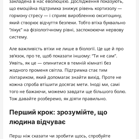
закладена в нас еволюцією. Дослідження показують,
що емоційна підтримка знижує рівень кортизолу —
гормону стресу — і сприяє виробленню окситоцину,
який створює відчуття безпеки. Тобто втіха буквально
“лікує” на фізіологічному рівні, заспокоюючи нервову
систему.
Але важливість втіхи не лише в біології. Це ще й про
зв’язок, про те, щоб показати іншому: “Ти не сам”.
Уявіть, як це — опинитися в темній кімнаті без
жодного променя світла. Підтримка стає тим
ліхтариком, який допомагає знайти вихід. Проте не
кожна спроба втішити досягає мети. Іноді ми, самі
того не бажаючи, можемо завдати ще більшого болю.
Тож давайте розберемо, як діяти правильно.
Перший крок: зрозумійте, що
людина відчуває
Перш ніж сказати чи зробити щось, спробуйте