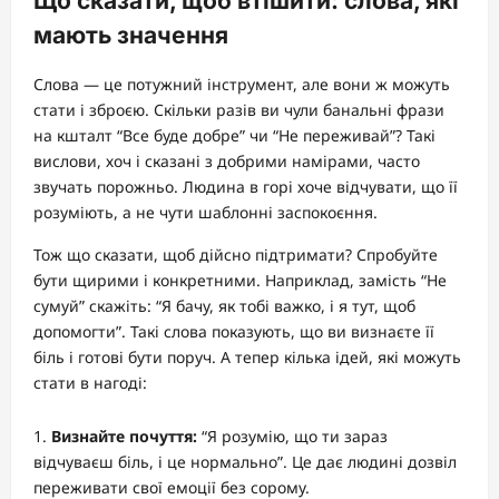
Що сказати, щоб втішити: слова, які
мають значення
Слова — це потужний інструмент, але вони ж можуть
стати і зброєю. Скільки разів ви чули банальні фрази
на кшталт “Все буде добре” чи “Не переживай”? Такі
вислови, хоч і сказані з добрими намірами, часто
звучать порожньо. Людина в горі хоче відчувати, що її
розуміють, а не чути шаблонні заспокоєння.
Тож що сказати, щоб дійсно підтримати? Спробуйте
бути щирими і конкретними. Наприклад, замість “Не
сумуй” скажіть: “Я бачу, як тобі важко, і я тут, щоб
допомогти”. Такі слова показують, що ви визнаєте її
біль і готові бути поруч. А тепер кілька ідей, які можуть
стати в нагоді:
Визнайте почуття:
“Я розумію, що ти зараз
відчуваєш біль, і це нормально”. Це дає людині дозвіл
переживати свої емоції без сорому.