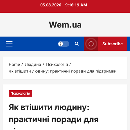
Skip
05.08.2026
9:16:20 AM
to
content
Wem.ua
Subscribe
Primary
Menu
Home
Людина
Психологія
Як втішити людину: практичні поради для підтримки
Психологія
Як втішити людину:
практичні поради для