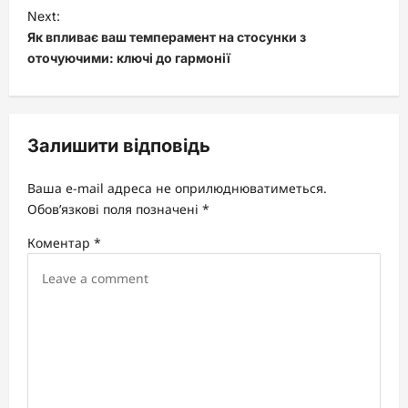
t
Next:
Як впливає ваш темперамент на стосунки з
n
оточуючими: ключі до гармонії
a
v
i
Залишити відповідь
g
a
Ваша e-mail адреса не оприлюднюватиметься.
t
Обов’язкові поля позначені
*
i
Коментар
*
o
n