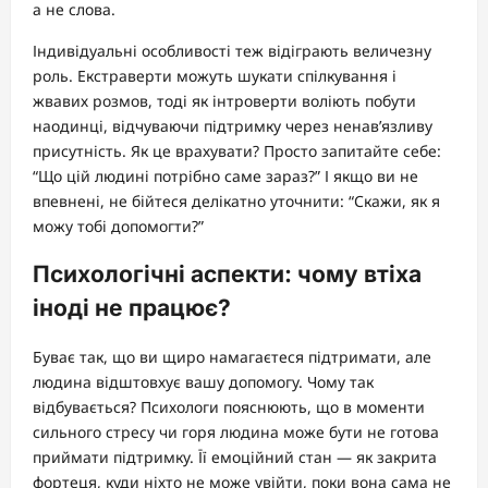
а не слова.
Індивідуальні особливості теж відіграють величезну
роль. Екстраверти можуть шукати спілкування і
жвавих розмов, тоді як інтроверти воліють побути
наодинці, відчуваючи підтримку через ненав’язливу
присутність. Як це врахувати? Просто запитайте себе:
“Що цій людині потрібно саме зараз?” І якщо ви не
впевнені, не бійтеся делікатно уточнити: “Скажи, як я
можу тобі допомогти?”
Психологічні аспекти: чому втіха
іноді не працює?
Буває так, що ви щиро намагаєтеся підтримати, але
людина відштовхує вашу допомогу. Чому так
відбувається? Психологи пояснюють, що в моменти
сильного стресу чи горя людина може бути не готова
приймати підтримку. Її емоційний стан — як закрита
фортеця, куди ніхто не може увійти, поки вона сама не