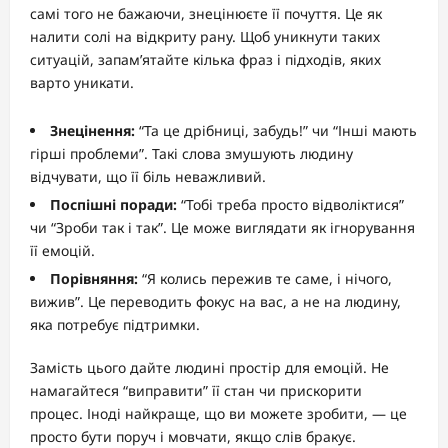
самі того не бажаючи, знецінюєте її почуття. Це як
налити солі на відкриту рану. Щоб уникнути таких
ситуацій, запам’ятайте кілька фраз і підходів, яких
варто уникати.
Знецінення:
“Та це дрібниці, забудь!” чи “Інші мають
гірші проблеми”. Такі слова змушують людину
відчувати, що її біль неважливий.
Поспішні поради:
“Тобі треба просто відволіктися”
чи “Зроби так і так”. Це може виглядати як ігнорування
її емоцій.
Порівняння:
“Я колись пережив те саме, і нічого,
вижив”. Це переводить фокус на вас, а не на людину,
яка потребує підтримки.
Замість цього дайте людині простір для емоцій. Не
намагайтеся “виправити” її стан чи прискорити
процес. Іноді найкраще, що ви можете зробити, — це
просто бути поруч і мовчати, якщо слів бракує.