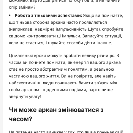
можливо, варто довіритися потоку подій, а не чинити
опір змінам?
Робота з тіньовими аспектами:
Якщо ви помічаєте,
що тіньова сторона аркана часто проявляється
(наприклад, надмірна імпульсивність Шута), спробуйте
свідомо контролювати ці імпульси. Записуйте ситуації,
коли це стається, і шукайте способи діяти інакше.
Ці маленькі кроки можуть зробити велику різницю. З
часом ви почнете помічати, як енергія вашого аркана
стає не просто абстрактним поняттям, а реальною
частиною вашого життя. Ви не повірите, але навіть
найскептичніші люди починають бачити зв’язок між
своїм арканом і щоденними подіями, варто лише
звернути увагу!
Чи може аркан змінюватися з
часом?
Це питання часто виникає у тих, хто лише починає свій