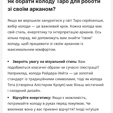
Як обрати колоду Таро для роботи
зі своїм арканом?
Якщо ви вирішили зануритися у світ Таро серйозніше,
вибір колоди — це важливий крок. Кожна колода має
свій стиль, енергетику та інтерпретацію арканів. Ось
кілька порад, які допоможуть вам знайти “свою”
колоду, щоб працювати зі своїм арканом із
максимальним комфортом.
Зверніть увагу на візуальний стиль:
Вам
подобаються класичні образи чи сучасні ілюстрації?
Наприклад, колода Райдера-Уейта — це золотий
стандарт із традиційними символами, тоді як колода
Тота (створена Алістером Кроулі) має більш містичний
і складний дизайн.
Відчуйте енергетику:
Якщо є можливість,
потримайте колоду в руках перед покупкою. Чи
викликає вона у вас приємні відчуття? Іноді інтуїція