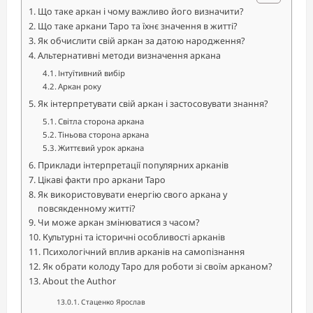
Що таке аркан і чому важливо його визначити?
Що таке аркани Таро та їхнє значення в житті?
Як обчислити свій аркан за датою народження?
Альтернативні методи визначення аркана
Інтуїтивний вибір
Аркан року
Як інтерпретувати свій аркан і застосовувати знання?
Світла сторона аркана
Тіньова сторона аркана
Життєвий урок аркана
Приклади інтерпретації популярних арканів
Цікаві факти про аркани Таро
Як використовувати енергію свого аркана у
повсякденному житті?
Чи може аркан змінюватися з часом?
Культурні та історичні особливості арканів
Психологічний вплив арканів на самопізнання
Як обрати колоду Таро для роботи зі своїм арканом?
About the Author
Стаценко Ярослав