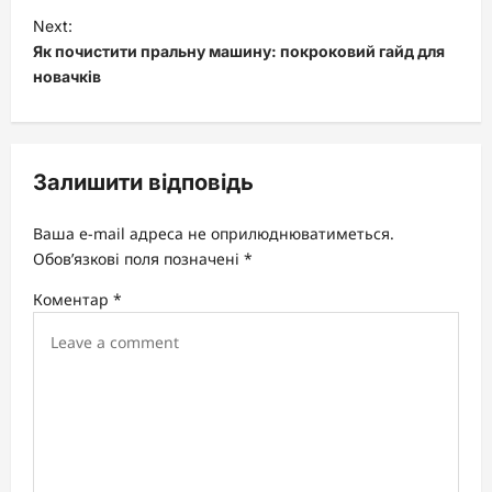
t
Next:
Як почистити пральну машину: покроковий гайд для
n
новачків
a
v
i
Залишити відповідь
g
a
Ваша e-mail адреса не оприлюднюватиметься.
t
Обов’язкові поля позначені
*
i
Коментар
*
o
n