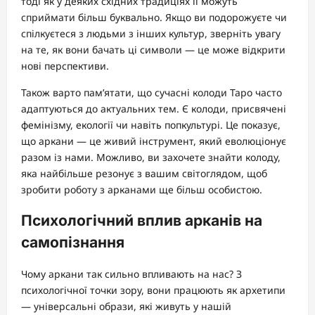
тоді як у деяких східних традиціях її можуть
сприймати більш буквально. Якщо ви подорожуєте чи
спілкуєтеся з людьми з інших культур, зверніть увагу
на те, як вони бачать ці символи — це може відкрити
нові перспективи.
Також варто пам’ятати, що сучасні колоди Таро часто
адаптуються до актуальних тем. Є колоди, присвячені
фемінізму, екології чи навіть попкультурі. Це показує,
що аркани — це живий інструмент, який еволюціонує
разом із нами. Можливо, ви захочете знайти колоду,
яка найбільше резонує з вашим світоглядом, щоб
зробити роботу з арканами ще більш особистою.
Психологічний вплив арканів на
самопізнання
Чому аркани так сильно впливають на нас? З
психологічної точки зору, вони працюють як архетипи
— універсальні образи, які живуть у нашій