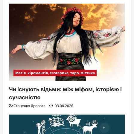
Магія, хіромантія, езотерика, таро, містика
Чи існують відьми: між міфом, історією і
сучасністю
Стаценко Ярослав
03.08.2026