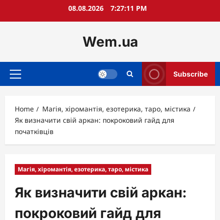
Skip
08.08.2026
7:27:12 PM
to
content
Wem.ua
Subscribe
Primary
Menu
Home
Магія, хіромантія, езотерика, таро, містика
Як визначити свій аркан: покроковий гайд для
початківців
Магія, хіромантія, езотерика, таро, містика
Як визначити свій аркан:
покроковий гайд для