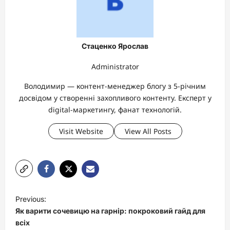
Стаценко Ярослав
Administrator
Володимир — контент-менеджер блогу з 5-річним
досвідом у створенні захопливого контенту. Експерт у
digital-маркетингу, фанат технологій.
Visit Website
View All Posts
P
Previous:
o
Як варити сочевицю на гарнір: покроковий гайд для
s
всіх