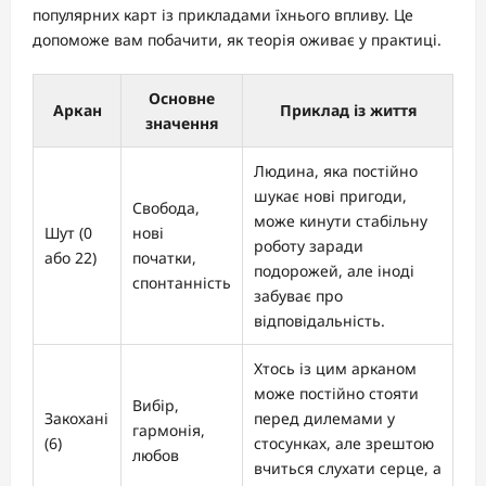
популярних карт із прикладами їхнього впливу. Це
допоможе вам побачити, як теорія оживає у практиці.
Основне
Аркан
Приклад із життя
значення
Людина, яка постійно
шукає нові пригоди,
Свобода,
може кинути стабільну
Шут (0
нові
роботу заради
або 22)
початки,
подорожей, але іноді
спонтанність
забуває про
відповідальність.
Хтось із цим арканом
може постійно стояти
Вибір,
Закохані
перед дилемами у
гармонія,
(6)
стосунках, але зрештою
любов
вчиться слухати серце, а