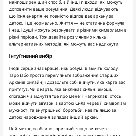
найпоширеніший спосіб, є й інші підходи, які можуть
доповнити ваше розуміння. Деякі люди відчувають,
що їхня енергія не повністю відповідає аркану за
датою, і це нормально. Життя — не статична формула,
і наші душі можуть резонувати з різними символами в
різні періоди. Тож давайте розглянемо кілька
альтернативних методів, які можуть вас надихнути.
Інтуїтивний вибір
Іноді серце знає краще, ніж розум. Візьміть колоду
Таро (або просто перегляньте зображення Старших
Арканів онлайн) і дозвольте собі відчути, яка карта вас
притягує. Чи є карта, яка викликає сильні емоції,
спогади чи відчуття “це про мене”? Наприклад, хтось
може відчути зв’язок із картою Сила через її символізм
мужності та внутрішньої боротьби, навіть якщо за
датою народження випадає інший аркан.
Цей метод особливо корисний, якщо ви хочете
зрозуміти, яка енергія домінує у вашому житті саме