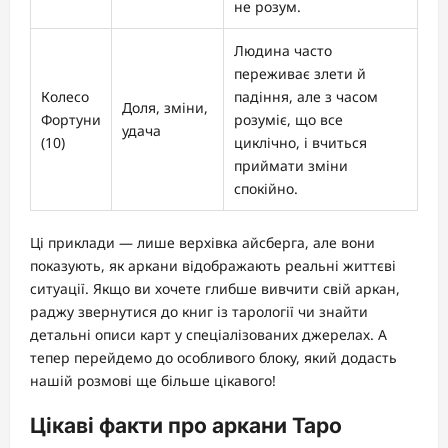
не розум.
Людина часто
переживає злети й
Колесо
падіння, але з часом
Доля, зміни,
Фортуни
розуміє, що все
удача
(10)
циклічно, і вчиться
приймати зміни
спокійно.
Ці приклади — лише верхівка айсберга, але вони
показують, як аркани відображають реальні життєві
ситуації. Якщо ви хочете глибше вивчити свій аркан,
раджу звернутися до книг із тарології чи знайти
детальні описи карт у спеціалізованих джерелах. А
тепер перейдемо до особливого блоку, який додасть
нашій розмові ще більше цікавого!
Цікаві факти про аркани Таро