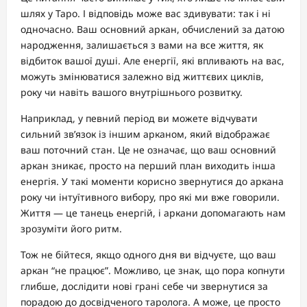
шлях у Таро. І відповідь може вас здивувати: так і ні
одночасно. Ваш основний аркан, обчислений за датою
народження, залишається з вами на все життя, як
відбиток вашої душі. Але енергії, які впливають на вас,
можуть змінюватися залежно від життєвих циклів,
року чи навіть вашого внутрішнього розвитку.
Наприклад, у певний період ви можете відчувати
сильний зв’язок із іншим арканом, який відображає
ваш поточний стан. Це не означає, що ваш основний
аркан зникає, просто на перший план виходить інша
енергія. У такі моменти корисно звернутися до аркана
року чи інтуїтивного вибору, про які ми вже говорили.
Життя — це танець енергій, і аркани допомагають нам
зрозуміти його ритм.
Тож не бійтеся, якщо одного дня ви відчуєте, що ваш
аркан “не працює”. Можливо, це знак, що пора копнути
глибше, дослідити нові грані себе чи звернутися за
порадою до досвідченого таролога. А може, це просто