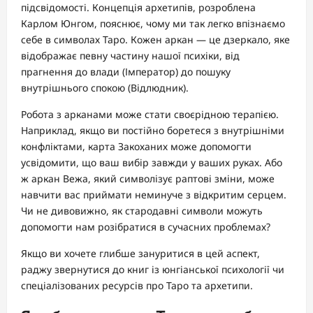
підсвідомості. Концепція архетипів, розроблена
Карлом Юнгом, пояснює, чому ми так легко впізнаємо
себе в символах Таро. Кожен аркан — це дзеркало, яке
відображає певну частину нашої психіки, від
прагнення до влади (Імператор) до пошуку
внутрішнього спокою (Відлюдник).
Робота з арканами може стати своєрідною терапією.
Наприклад, якщо ви постійно боретеся з внутрішніми
конфліктами, карта Закоханих може допомогти
усвідомити, що ваш вибір завжди у ваших руках. Або
ж аркан Вежа, який символізує раптові зміни, може
навчити вас приймати неминуче з відкритим серцем.
Чи не дивовижно, як стародавні символи можуть
допомогти нам розібратися в сучасних проблемах?
Якщо ви хочете глибше зануритися в цей аспект,
раджу звернутися до книг із юнгіанської психології чи
спеціалізованих ресурсів про Таро та архетипи.