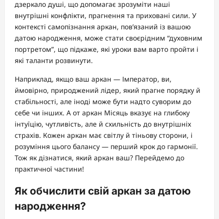
дзеркало душі, що допомагає зрозуміти наші
внутрішні конфлікти, прагнення та приховані сили. У
контексті самопізнання аркан, пов’язаний із вашою
датою народження, може стати своєрідним “духовним
портретом”, що підкаже, які уроки вам варто пройти і
які таланти розвинути.
Наприклад, якщо ваш аркан — Імператор, ви,
ймовірно, природжений лідер, який прагне порядку й
стабільності, але іноді може бути надто суворим до
себе чи інших. А от аркан Місяць вказує на глибоку
інтуїцію, чутливість, але й схильність до внутрішніх
страхів. Кожен аркан має світлу й тіньову сторони, і
розуміння цього балансу — перший крок до гармонії.
Тож як дізнатися, який аркан ваш? Перейдемо до
практичної частини!
Як обчислити свій аркан за датою
народження?