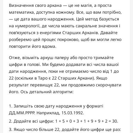
Визначення свого аркана — це не магія, а проста
математика, доступна кожному. Все, що вам потрібно,
— це дата вашого народження. Цей метод базується
на нумерології, де числа мають сакральне значення і
пов’язуються з енергіями Старших Арканів. Давайте
розберемо цей процес покроково, щоб ви могли легко
повторити його вдома.
Отже, візьміть аркуш паперу або просто тримайте
цифри в голові. Ми будемо додавати всі числа вашої
дати народження, поки не отримаємо число від 1 до
22 (оскільки в Таро є 22 Старших Аркани). Якщо
результат перевищує 22, ми продовжимо скорочувати
його. Ось детальний алгоритм:
Запишіть свою дату народження у форматі
ДД.ММ.РРРР. Наприклад, 15.03.1992.
Додайте всі цифри: 1 + 5 + 0 + 3 + 1 + 9 + 9 + 2 = 30.
Якщо число більше 22, додайте його цифри ще раз: