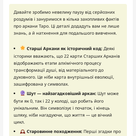
Давайте зробимо невелику паузу від серйозних
роздумів і зануримося в кілька захопливих фактів
про аркани Таро. Ці деталі додадуть вам не лише
знань, а й натхнення для подальшого вивчення.
Старші Аркани як історичний код:
Деякі
історики вважають, що 22 карти Старших Арканів
відображають етапи алхімічного процесу
трансформації душі, від матеріального до
духовного. Це ніби карта внутрішньої еволюції,
зашифрована у символах.
Шут — найзагадковіший аркан:
Шут може
бути як 0, так і 22 у колоді, що робить його
унікальним. Він символізує і початок, і кінець
шляху, ніби нагадуючи, що життя — це вічний
цикл.
Старовинне походження:
Перші згадки про