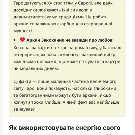
Таро датуються XV століттям у Європі, але деякі
дослідники пов’язують їхні символи з
давньоєгипетськими традиціями. Це робить
аркани справжньою скарбницею стародавньої
мудрості.
Аркан Закоханих не завжди про любов:
Хоча назва карти натякає на романтику, у багатьох
інтерпретаціях вона символізує важливий вибір
між двома шляхами, що може стосуватися кар’єри
чи моральних дилем.
Ці факти — лише маленька частина величезного
світу Таро. Вони показують, наскільки глибокими
та багатогранними можуть бути аркани, якщо
копнути трохи глибше. А який факт вас найбільше
здивував?
Як використовувати енергію свого