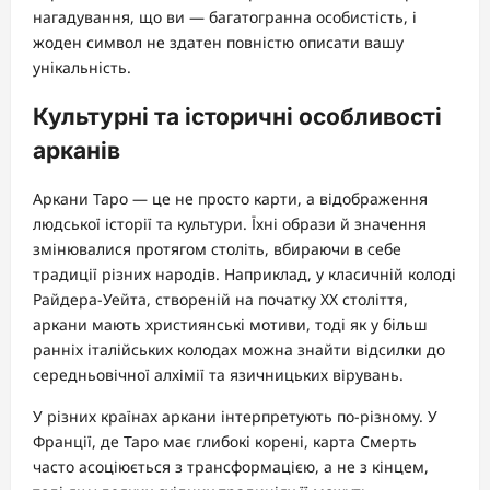
нагадування, що ви — багатогранна особистість, і
жоден символ не здатен повністю описати вашу
унікальність.
Культурні та історичні особливості
арканів
Аркани Таро — це не просто карти, а відображення
людської історії та культури. Їхні образи й значення
змінювалися протягом століть, вбираючи в себе
традиції різних народів. Наприклад, у класичній колоді
Райдера-Уейта, створеній на початку XX століття,
аркани мають християнські мотиви, тоді як у більш
ранніх італійських колодах можна знайти відсилки до
середньовічної алхімії та язичницьких вірувань.
У різних країнах аркани інтерпретують по-різному. У
Франції, де Таро має глибокі корені, карта Смерть
часто асоціюється з трансформацією, а не з кінцем,