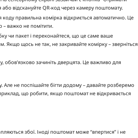
ння або відскануйте QR-код через камеру поштомату.
 коду правильна комірка відкриється автоматично. Це
 – важко не помітити.
бку чи пакет і переконайтеся, що це саме ваше
м. Якщо щось не так, не закривайте комірку – зверніться
у, обов’язково зачиніть дверцята. Це важливо для
у. Але не поспішайте бігти додому – давайте розберемо
Наприклад, що робити, якщо поштомат не відкривається
пляються збої. Іноді поштомат може “впертися” і не