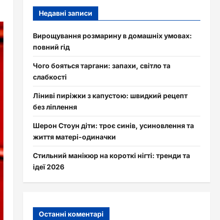
Недавні записи
Вирощування розмарину в домашніх умовах:
повний гід
Чого бояться таргани: запахи, світло та
слабкості
Ліниві пиріжки з капустою: швидкий рецепт
без ліплення
Шерон Стоун діти: троє синів, усиновлення та
життя матері-одиначки
Стильний манікюр на короткі нігті: тренди та
ідеї 2026
Останні коментарі