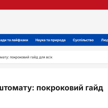
ади та лайфхаки
Наука та природа
Суспільство
Люд
мату: покроковий гайд для всіх
оштомату: покроковий гайд