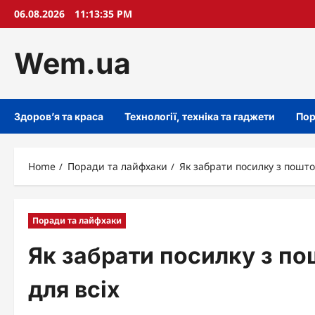
Skip
06.08.2026
11:13:36 PM
to
content
Wem.ua
Здоров’я та краса
Технології, техніка та гаджети
Пор
Home
Поради та лайфхаки
Як забрати посилку з пошто
Поради та лайфхаки
Як забрати посилку з п
для всіх