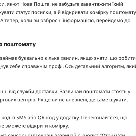
и, як-от Нова Пошта, не забудьте завантажити їхній
увати статус посилки, а й відкривати комірку поштомату
 А тепер, коли ви озброєні інформацією, перейдемо до
 з поштомату
займає буквально кілька хвилин, якщо знати, що робити
дчув себе справжнім профі. Ось детальний алгоритм, яки
нні від служби доставки. Зазвичай поштомати стоять у
ргових центрів. Якщо ви не впевнені, де саме шукати,
код із SMS або QR-код у додатку. Переконайтеся, що
не зможете відкрити комірку.
На сенсорному екрані зазвичай є кнопка “Отримати