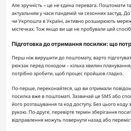
Але зручність – це не єдина перевага. Поштомати 
актуальним у часи пандемій чи сезонних застуд. До
чи Укрпошта в Україні, активно розширюють мережу
містечках. Тож якщо ви ще не пробували цей спосіб
Підготовка до отримання посилки: що потр
Перш ніж вирушити до поштомату, варто підготуват
рюкзак перед походом – кілька хвилин планування, 
потрібно зробити, щоб процес пройшов гладко.
По-перше, переконайтеся, що ви отримали повідом
посилка вже в поштоматі. Зазвичай це SMS або спо
його розташування та код доступу. Без цього коду 
рукою. По-друге, перевірте термін зберігання посилк
відправлення можуть повернути назад або переміст