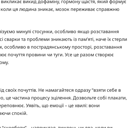
ть викликає викид дофаміну, гормону щастя, який формує
. І коли ця людина зникає, мозок переживає справжню
лізуємо минулі стосунки, особливо якщо розставання
і сварки та проблеми зникають із пам’яті, наче їх стерли
рах, особливо в пострадянському просторі, розставання
ює почуття провини чи туги. Усе це разом створює
ому.
д своїх почуттів. Не намагайтеся одразу “взяти себе в
но, це частина процесу зцілення. Дозвольте собі плакати,
реповнює. Уявіть, що емоції – це хвилі: вони
аючи спокій.
 “скорботи” – наприклад, тиждень чи два, коли ви