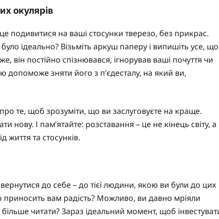
их окулярів
це подивитися на ваші стосунки тверезо, без прикрас.
 було ідеально? Візьміть аркуш паперу і випишіть усе, що
е, він постійно спізнювався, ігнорував ваші почуття чи
ю допоможе зняти його з п’єдесталу, на який ви,
про те, щоб зрозуміти, що ви заслуговуєте на краще.
и нову. І пам’ятайте: розставання – це не кінець світу, а
д життя та стосунків.
вернутися до себе – до тієї людини, якою ви були до цих
 що приносить вам радість? Можливо, ви давно мріяли
 більше читати? Зараз ідеальний момент, щоб інвестуват