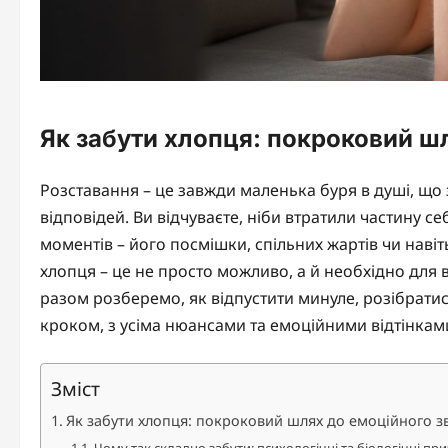
Як забути хлопця: покроковий ш
Розставання – це завжди маленька буря в душі, що з
відповідей. Ви відчуваєте, ніби втратили частину се
моментів – його посмішки, спільних жартів чи навіт
хлопця – це не просто можливо, а й необхідно для
разом розберемо, як відпустити минуле, розібратися
кроком, з усіма нюансами та емоційними відтінкам
Зміст
Як забути хлопця: покроковий шлях до емоційного з