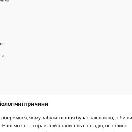
ичини
ння
ня
іологічні причини
зберемося, чому забути хлопця буває так важко, ніби в
и. Наш мозок – справжній хранитель спогадів, особливо