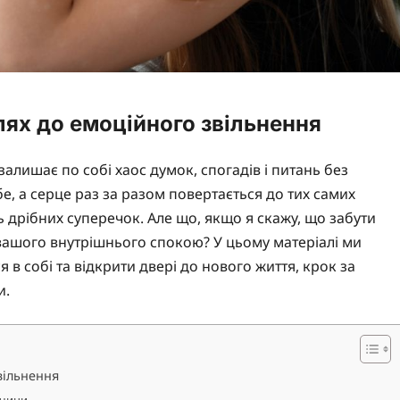
лях до емоційного звільнення
алишає по собі хаос думок, спогадів і питань без
бе, а серце раз за разом повертається до тих самих
ь дрібних суперечок. Але що, якщо я скажу, що забути
 вашого внутрішнього спокою? У цьому матеріалі ми
 в собі та відкрити двері до нового життя, крок за
и.
вільнення