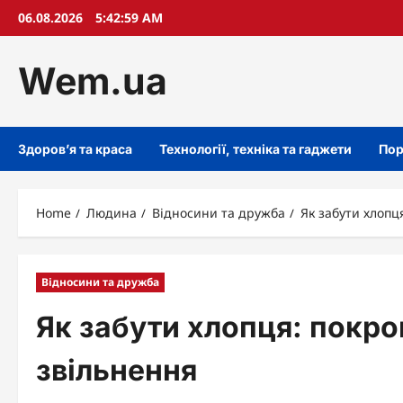
Skip
06.08.2026
5:43:00 AM
to
content
Wem.ua
Здоров’я та краса
Технології, техніка та гаджети
Пор
Home
Людина
Відносини та дружба
Як забути хлопц
Відносини та дружба
Як забути хлопця: покро
звільнення