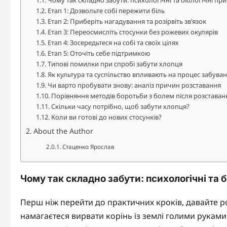
Чому так складно забути: психологічні та біологічні пр
Етап 1: Дозвольте собі пережити біль
Етап 2: Приберіть нагадування та розірвіть зв’язок
Етап 3: Переосмисліть стосунки без рожевих окулярів
Етап 4: Зосередьтеся на собі та своїх цілях
Етап 5: Оточіть себе підтримкою
Типові помилки при спробі забути хлопця
Як культура та суспільство впливають на процес забува
Чи варто пробувати знову: аналіз причин розставання
Порівняння методів боротьби з болем після розставан
Скільки часу потрібно, щоб забути хлопця?
Коли ви готові до нових стосунків?
About the Author
Стаценко Ярослав
Чому так складно забути: психологічні та б
Перш ніж перейти до практичних кроків, давайте ро
намагаєтеся вирвати корінь із землі голими рукам