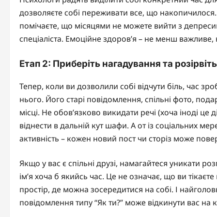
дозволяєте собі переживати все, що накопичилося. 
помічаєте, що місяцями не можете вийти з депреси
спеціаліста. Емоційне здоров’я – не менш важливе, 
Етап 2: Приберіть нагадування та розірвіть
Тепер, коли ви дозволили собі відчути біль, час зр
нього. Його старі повідомлення, спільні фото, пода
місці. Не обов’язково викидати речі (хоча іноді це 
віднести в дальній кут шафи. А от із соціальних м
активність – кожен новий пост чи сторіз може пове
Якщо у вас є спільні друзі, намагайтеся уникати р
ім’я хоча б якийсь час. Це не означає, що ви тікаєт
простір, де можна зосередитися на собі. І найголов
повідомлення типу “Як ти?” може відкинути вас на к