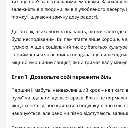
тих, що пов’язані з сильними емоціями. Закоханіс
залежність від людини, як від улюбленого десерту
“ломку”, шукаючи звичну дозу радості.
До того ж, психологи зазначають, що ми часто ідеа
було несподіваним. Ви пам’ятаєте лише хороше, а вс
гумкою. А ще є соціальний тиск: у багатьох культу
сприймається як особиста невдача, що лише підсил
міцний емоційний ланцюг, який тримає вас у минул
Етап 1: Дозвольте собі пережити біль
Перший і, мабуть, найважливіший крок – не тікати ві
руки” чи вдавати, що все гаразд. Біль – це нормаль
якщо хочеться, або кричати в подушку, якщо гнів пе
накочуються, але рано чи пізно відступають, залиш
Психологи радять виділити собі конкретний час для