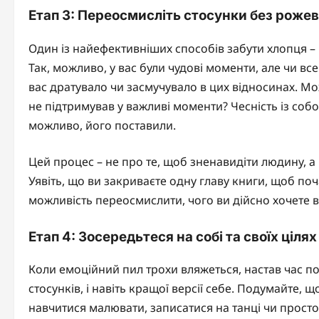
Етап 3: Переосмисліть стосунки без рожев
Один із найефективніших способів забути хлопця – 
Так, можливо, у вас були чудові моменти, але чи все
вас дратувало чи засмучувало в цих відносинах. Мож
не підтримував у важливі моменти? Чесність із собо
можливо, його поставили.
Цей процес – не про те, щоб зненавидіти людину, а 
Уявіть, що ви закриваєте одну главу книги, щоб почат
можливість переосмислити, чого ви дійсно хочете ві
Етап 4: Зосередьтеся на собі та своїх цілях
Коли емоційний пил трохи вляжеться, настав час по
стосунків, і навіть кращої версії себе. Подумайте,
навчитися малювати, записатися на танці чи просто