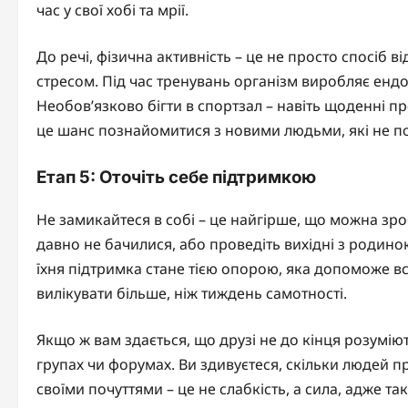
час у свої хобі та мрії.
До речі, фізична активність – це не просто спосіб 
стресом. Під час тренувань організм виробляє енд
Необов’язково бігти в спортзал – навіть щоденні п
це шанс познайомитися з новими людьми, які не по
Етап 5: Оточіть себе підтримкою
Не замикайтеся в собі – це найгірше, що можна зро
давно не бачилися, або проведіть вихідні з родиною
їхня підтримка стане тією опорою, яка допоможе в
вилікувати більше, ніж тиждень самотності.
Якщо ж вам здається, що друзі не до кінця розумію
групах чи форумах. Ви здивуєтеся, скільки людей п
своїми почуттями – це не слабкість, а сила, адже та