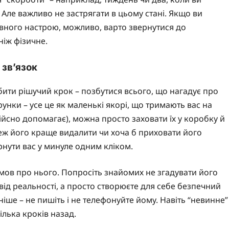
Але важливо не застрягати в цьому стані. Якщо ви
вного настрою, можливо, варто звернутися до
ніж фізичне.
 зв’язок
обити рішучий крок – позбутися всього, що нагадує про
рунки – усе це як маленькі якорі, що тримають вас на
дійсно допомагає), можна просто заховати їх у коробку й
ереж його краще видалити чи хоча б приховати його
рнути вас у минуле одним кліком.
озмов про нього. Попросіть знайомих не згадувати його
е від реальності, а просто створюєте для себе безпечний
ніше – не пишіть і не телефонуйте йому. Навіть “невинне”
ілька кроків назад.