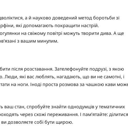
відволіктися, а й науково доведений метод боротьби зі
орфіни, які допомагають покращити настрій.
рогулянки на свіжому повітрі можуть творити дива. А ще
в’язані з вашим минулим.
бити після розставання. Зателефонуйте подрузі, з якою
. Люди, які вас люблять, нагадають, що ви не самотні, і
стати на ноги. Іноді проста розмова за чашкою кави мож
ть ваш стан, спробуйте знайти однодумців у тематичних
роходять через схожі переживання. І пам’ятайте: ділитис
к ви дозволяєте собі бути щирою.