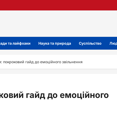
ади та лайфхаки
Наука та природа
Суспільство
Люд
я: покроковий гайд до емоційного звільнення
ковий гайд до емоційного