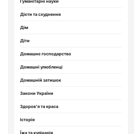
Гуманітарні науки
Дієти та схуднення
Дім
Діти
Домашнє господарство
Домашні улюбленці
Домашній затишок
Закони України
Здоров'я та краса
Історія
Їжа та кулінарія