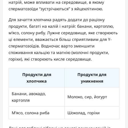
натрій, може впливати на середовище, в якому
сперматозоїди “зустрічаються” з яйцеклітиною.
Для зачаття хлопчика радять додати до раціону
продукти, багаті на калій і натрій: банани, картоплю,
м’ясо, солону рибу. Лужне середовище, яке створюють
ці елементи, вважається більш сприятливим для Y-
сперматозоїдів. Водночас варто зменшити
споживання кальцію та магнію (молочні продукти,
горіхи), які створюють кисле середовище.
Продукти для
Продукти для
хлопчика
уникнення
Банани, авокадо,
Молоко, сир, йогурт
картопля
М’ясо, солона риба
Шоколад, горіхи