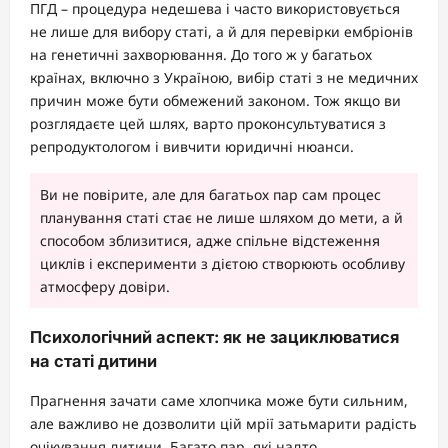
ПГД – процедура недешева і часто використовується
не лише для вибору статі, а й для перевірки ембріонів
на генетичні захворювання. До того ж у багатьох
країнах, включно з Україною, вибір статі з не медичних
причин може бути обмежений законом. Тож якщо ви
розглядаєте цей шлях, варто проконсультуватися з
репродуктологом і вивчити юридичні нюанси.
Ви не повірите, але для багатьох пар сам процес
планування статі стає не лише шляхом до мети, а й
способом зблизитися, адже спільне відстеження
циклів і експерименти з дієтою створюють особливу
атмосферу довіри.
Психологічний аспект: як не зациклюватися
на статі дитини
Прагнення зачати саме хлопчика може бути сильним,
але важливо не дозволити цій мрії затьмарити радість
очікування дитини. Багато пар, які надто