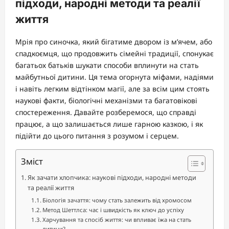
підходи, народні методи та реалії
життя
Мрія про синочка, який бігатиме двором із м’ячем, або
спадкоємця, що продовжить сімейні традиції, спонукає
багатьох батьків шукати способи вплинути на стать
майбутньої дитини. Ця тема огорнута міфами, надіями
і навіть легким відтінком магії, але за всім цим стоять
наукові факти, біологічні механізми та багатовікові
спостереження. Давайте розберемося, що справді
працює, а що залишається лише гарною казкою, і як
підійти до цього питання з розумом і серцем.
Зміст
Як зачати хлопчика: наукові підходи, народні методи
та реалії життя
Біологія зачаття: чому стать залежить від хромосом
Метод Шеттлса: час і швидкість як ключ до успіху
Харчування та спосіб життя: чи впливає їжа на стать
дитини?