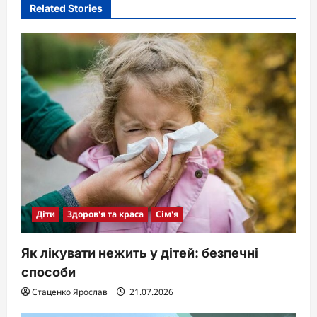
Related Stories
Діти
Здоров'я та краса
Сім'я
Як лікувати нежить у дітей: безпечні
способи
Стаценко Ярослав
21.07.2026