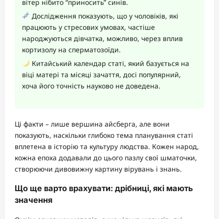
вітер нібито “приносить” синів.
Дослідження показують, що у чоловіків, які
працюють у стресових умовах, частіше
народжуються дівчатка, можливо, через вплив
кортизолу на сперматозоїди.
Китайський календар статі, який базується на
віці матері та місяці зачаття, досі популярний,
хоча його точність науково не доведена.
Ці факти – лише вершина айсберга, але вони
показують, наскільки глибоко тема планування статі
вплетена в історію та культуру людства. Кожен народ,
кожна епоха додавали до цього пазлу свої шматочки,
створюючи дивовижну картину вірувань і знань.
Що ще варто врахувати: дрібниці, які мають
значення