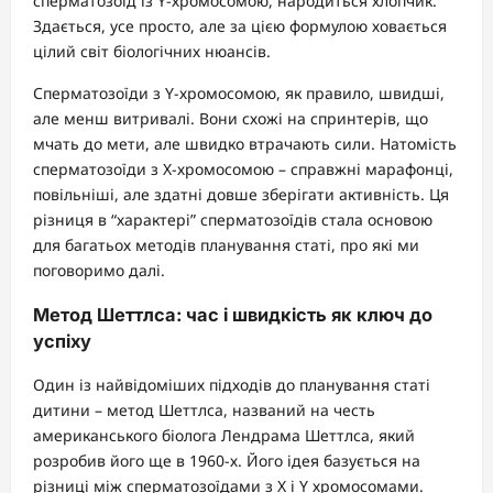
сперматозоїд із Y-хромосомою, народиться хлопчик.
Здається, усе просто, але за цією формулою ховається
цілий світ біологічних нюансів.
Сперматозоїди з Y-хромосомою, як правило, швидші,
але менш витривалі. Вони схожі на спринтерів, що
мчать до мети, але швидко втрачають сили. Натомість
сперматозоїди з Х-хромосомою – справжні марафонці,
повільніші, але здатні довше зберігати активність. Ця
різниця в “характері” сперматозоїдів стала основою
для багатьох методів планування статі, про які ми
поговоримо далі.
Метод Шеттлса: час і швидкість як ключ до
успіху
Один із найвідоміших підходів до планування статі
дитини – метод Шеттлса, названий на честь
американського біолога Лендрама Шеттлса, який
розробив його ще в 1960-х. Його ідея базується на
різниці між сперматозоїдами з Х і Y хромосомами.