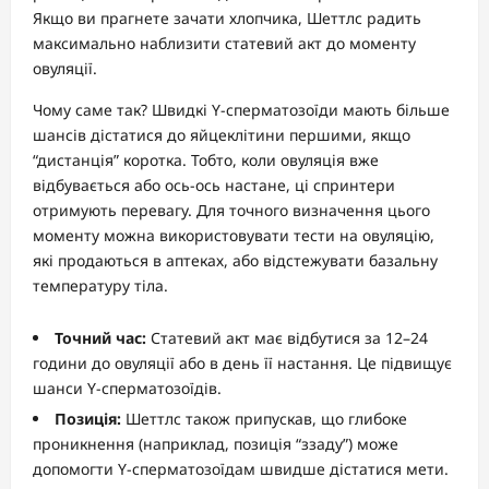
Якщо ви прагнете зачати хлопчика, Шеттлс радить
максимально наблизити статевий акт до моменту
овуляції.
Чому саме так? Швидкі Y-сперматозоїди мають більше
шансів дістатися до яйцеклітини першими, якщо
“дистанція” коротка. Тобто, коли овуляція вже
відбувається або ось-ось настане, ці спринтери
отримують перевагу. Для точного визначення цього
моменту можна використовувати тести на овуляцію,
які продаються в аптеках, або відстежувати базальну
температуру тіла.
Точний час:
Статевий акт має відбутися за 12–24
години до овуляції або в день її настання. Це підвищує
шанси Y-сперматозоїдів.
Позиція:
Шеттлс також припускав, що глибоке
проникнення (наприклад, позиція “ззаду”) може
допомогти Y-сперматозоїдам швидше дістатися мети.