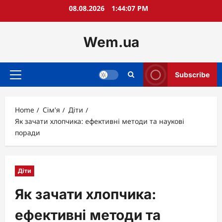
Skip
08.08.2026
1:44:08 PM
to
content
Wem.ua
Subscribe
Primary
Menu
Home
Сім'я
Діти
Як зачати хлопчика: ефективні методи та наукові
поради
Діти
Як зачати хлопчика:
ефективні методи та