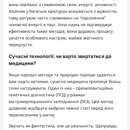
вони пов’язані з символікою сили, енергії, активності.
Хлопчик у багатьох культурах асоціюється з мужністю,
тому ритуали часто спрямовані на “підсилення”
чоловічої енергії в парі. Хоча наука не підтверджує
ефективність таких методів, вони додають процесу
зачаття особливого настрою, майже магічного
передчуття.
Сучасні технології: чи варто звертатися до
медицини?
Якщо народні методи та природні підходи здаються
вам надто хиткими, сучасна медицина пропонує більш
точні інструменти. Один із них – преімплантаційна
генетична діагностика (ПГД) у рамках
екстракорпорального запліднення (ЕКЗ). Цей метод
дозволяє відібрати ембріон певної статі перед його
перенесенням у матку.
Звучить як фантастика, але це реальність. Щоправда,