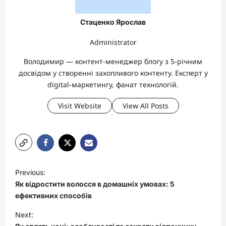
Стаценко Ярослав
Administrator
Володимир — контент-менеджер блогу з 5-річним
досвідом у створенні захопливого контенту. Експерт у
digital-маркетингу, фанат технологій.
Visit Website
View All Posts
P
Previous:
o
Як відростити волосся в домашніх умовах: 5
s
ефективних способів
t
Next: