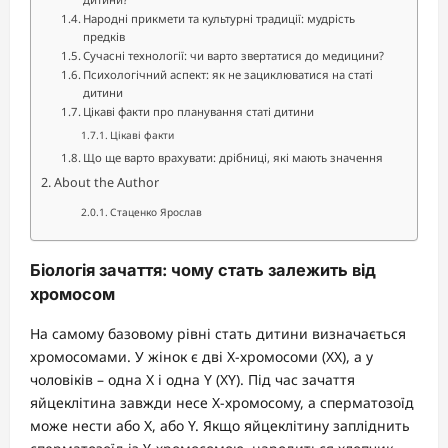
Народні прикмети та культурні традиції: мудрість
предків
Сучасні технології: чи варто звертатися до медицини?
Психологічний аспект: як не зациклюватися на статі
дитини
Цікаві факти про планування статі дитини
Цікаві факти
Що ще варто врахувати: дрібниці, які мають значення
About the Author
Стаценко Ярослав
Біологія зачаття: чому стать залежить від
хромосом
На самому базовому рівні стать дитини визначається
хромосомами. У жінок є дві Х-хромосоми (XX), а у
чоловіків – одна Х і одна Y (XY). Під час зачаття
яйцеклітина завжди несе Х-хромосому, а сперматозоїд
може нести або Х, або Y. Якщо яйцеклітину запліднить