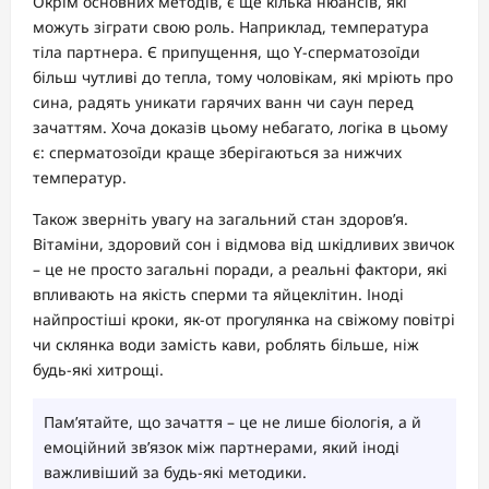
Окрім основних методів, є ще кілька нюансів, які
можуть зіграти свою роль. Наприклад, температура
тіла партнера. Є припущення, що Y-сперматозоїди
більш чутливі до тепла, тому чоловікам, які мріють про
сина, радять уникати гарячих ванн чи саун перед
зачаттям. Хоча доказів цьому небагато, логіка в цьому
є: сперматозоїди краще зберігаються за нижчих
температур.
Також зверніть увагу на загальний стан здоров’я.
Вітаміни, здоровий сон і відмова від шкідливих звичок
– це не просто загальні поради, а реальні фактори, які
впливають на якість сперми та яйцеклітин. Іноді
найпростіші кроки, як-от прогулянка на свіжому повітрі
чи склянка води замість кави, роблять більше, ніж
будь-які хитрощі.
Пам’ятайте, що зачаття – це не лише біологія, а й
емоційний зв’язок між партнерами, який іноді
важливіший за будь-які методики.