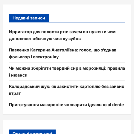
Недавні записи
Ирригатор для полости рта: зачем он нужен и чем
дополняет обычную чистку зубов
Павленко Катерина Анатоліївна: голос, що з’єднав
фольклор і електроніку
Чи можна зберігати твердий сир в морозилці: правила
і нюанси
Колорадський жук: як захистити картоплю без зайвих
втрат
Приготування макаронів: як зварити ідеально al dente
Останні коментарі