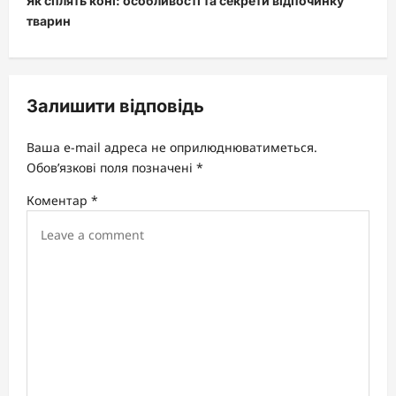
Як сплять коні: особливості та секрети відпочинку
n
тварин
a
v
i
Залишити відповідь
g
a
Ваша e-mail адреса не оприлюднюватиметься.
t
Обов’язкові поля позначені
*
i
Коментар
*
o
n