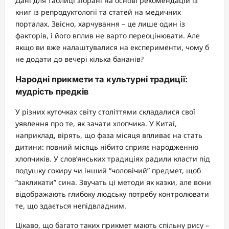
Дані для таблиці зібрані на основі рекомендацій із
книг із репродуктології та статей на медичних
порталах. Звісно, харчування – це лише один із
факторів, і його вплив не варто переоцінювати. Але
якщо ви вже налаштувалися на експерименти, чому б
не додати до вечері кілька бананів?
Народні прикмети та культурні традиції:
мудрість предків
У різних куточках світу століттями складалися свої
уявлення про те, як зачати хлопчика. У Китаї,
наприклад, вірять, що фаза місяця впливає на стать
дитини: повний місяць нібито сприяє народженню
хлопчиків. У слов’янських традиціях радили класти під
подушку сокиру чи інший “чоловічий” предмет, щоб
“закликати” сина. Звучать ці методи як казки, але вони
відображають глибоку людську потребу контролювати
те, що здається непідвладним.
Цікаво, що багато таких прикмет мають спільну рису –