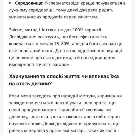
Середовище:
Y-сперматозоїди краще почуваються в
лужному середовищі, тому деякі джерела радять
уникати кислих продуктів перед зачаттям.
Звісно, метод Шеттлса не дає 100% гарантії.
Дослідження показують, що його ефективність
коливається в межах 75–80%, але для багатьох пар це
вже непоганий шанс. До того ж, відстеження овуляції –
це не лише про стать дитини, а й про підвищення
ймовірності зачаття загалом.
Харчування та спосіб життя: чи впливає їжа
на стать дитини?
Коли мова заходить про народні методи, харчування
завжди опиняється в центрі уваги. Ідея про те, що
певні продукти можуть “привабити” хлопчика чи
дівчинку, здається трохи казковою, але в ній є зерно
наукової логіки. Деякі дослідження припускають, що
рівень мінералів у організмі матері, таких як калій і