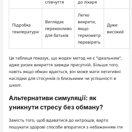
співчуття
до лікаря
Легко
Виглядає
викрити,
Підробка
Дуже
переконливо
якщо
температури
високий
для батьків
термометр
перевірять
Ця таблиця показує, що жоден метод не є “ідеальним”,
адже ризик викриття завжди присутній. Більше того,
навіть якщо обман вдається, він може мати негативні
наслідки для стосунків із близькими чи успішності в
школі.
Альтернативи симуляції: як
уникнути стресу без обману?
Замість того, щоб вдаватися до хитрощів, варто
пошукати здорові способи впоратися з небажанням іти