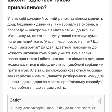
привабливою?
Уявіть собі холодний осінній ранок: за вікном мрячить
дощ, будильник дзвенить, як набридлива сирена, а
попереду — контрольна з математики, до якої ви,
м’яко кажучи, не готові. І тут у голові спалахує думка,
наче рятівний маяк: “А що, якщо просто не піти? Що,
якщо… захворіти?” Ця ідея, здається, приходить до
кожного школяра хоча б раз у житті. Вона вабить
своєю простотою і обіцянкою одного вільного дня, коли
можна валятися в ліжку, дивитися улюблені серіали чи
грати в ігри. Але за цією спокусою ховаються як смішні,
так і серйозні нюанси. Давайте розберемося, чому діти
(і навіть деякі дорослі) мріють про “ідеальну хворобу”,
як це роблять, і що за цим стоїть.
Зміст
Чому ідея “захворіти, щоб не йти до школи” здається