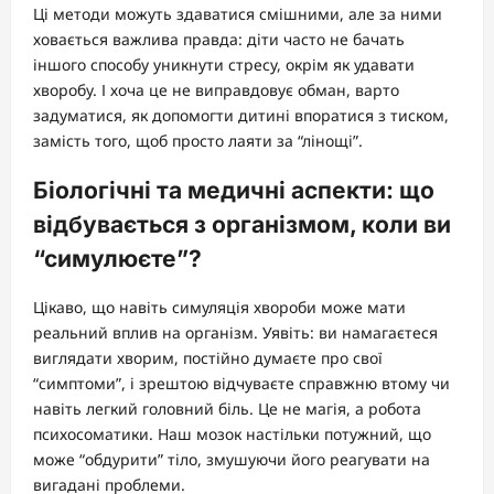
Ці методи можуть здаватися смішними, але за ними
ховається важлива правда: діти часто не бачать
іншого способу уникнути стресу, окрім як удавати
хворобу. І хоча це не виправдовує обман, варто
задуматися, як допомогти дитині впоратися з тиском,
замість того, щоб просто лаяти за “лінощі”.
Біологічні та медичні аспекти: що
відбувається з організмом, коли ви
“симулюєте”?
Цікаво, що навіть симуляція хвороби може мати
реальний вплив на організм. Уявіть: ви намагаєтеся
виглядати хворим, постійно думаєте про свої
“симптоми”, і зрештою відчуваєте справжню втому чи
навіть легкий головний біль. Це не магія, а робота
психосоматики. Наш мозок настільки потужний, що
може “обдурити” тіло, змушуючи його реагувати на
вигадані проблеми.