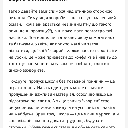
Тепер давайте замислимося над етичною стороною
питання. Симуляція хвороби — це, по суті, маленький
обман. І хоча він здається невинним (“Ну що такого,
один день пропущу?”), він може мати довгострокові
наслідки. По-перше, це підриває довіру між дитиною
та батьками. Уявіть, як прикро мамі чи татові
дізнатися, що їхній “хворий” малюк просто не хотів іти
на уроки. Це може призвести до конфліктів і навіть до
того, що наступного разу вам не повірять, коли ви
дійсно захворієте.
По-друге, пропуск школи без поважної причини — це
втрата знань. Навіть один день може означати
пропущений важливий матеріал, особливо якщо це
підготовка до іспитів. А якщо звичка “хворіти” стає
регулярною, це може вплинути на успішність і навіть
на майбутнє. Зрештою, школа — це не лише уроки, а й
соціалізація, вміння долати труднощі, будувати
стосунки. Обманюючи систему, ви обманюєте самого