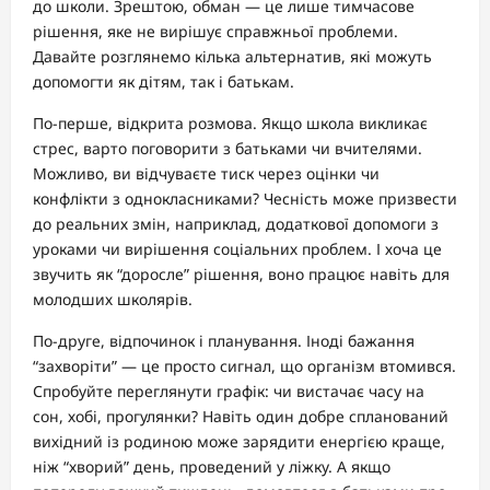
до школи. Зрештою, обман — це лише тимчасове
рішення, яке не вирішує справжньої проблеми.
Давайте розглянемо кілька альтернатив, які можуть
допомогти як дітям, так і батькам.
По-перше, відкрита розмова. Якщо школа викликає
стрес, варто поговорити з батьками чи вчителями.
Можливо, ви відчуваєте тиск через оцінки чи
конфлікти з однокласниками? Чесність може призвести
до реальних змін, наприклад, додаткової допомоги з
уроками чи вирішення соціальних проблем. І хоча це
звучить як “доросле” рішення, воно працює навіть для
молодших школярів.
По-друге, відпочинок і планування. Іноді бажання
“захворіти” — це просто сигнал, що організм втомився.
Спробуйте переглянути графік: чи вистачає часу на
сон, хобі, прогулянки? Навіть один добре спланований
вихідний із родиною може зарядити енергією краще,
ніж “хворий” день, проведений у ліжку. А якщо