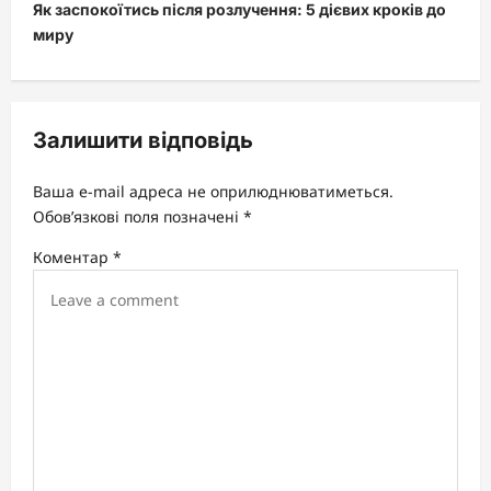
Як заспокоїтись після розлучення: 5 дієвих кроків до
n
миру
a
v
i
Залишити відповідь
g
a
Ваша e-mail адреса не оприлюднюватиметься.
t
Обов’язкові поля позначені
*
i
Коментар
*
o
n