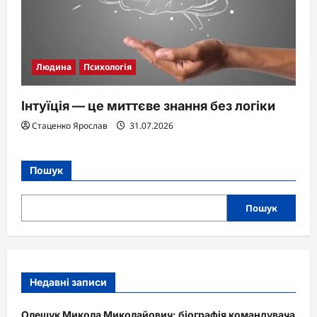
Людина
Психологія
Інтуїція — це миттєве знання без логіки
Стаценко Ярослав
31.07.2026
Пошук
Пошук
Недавні записи
Олещук Микола Миколайович: біографія командувача