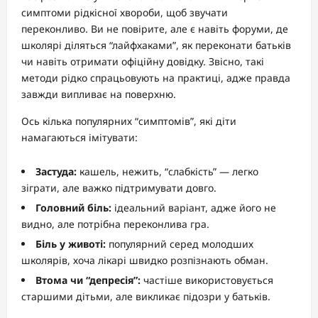
симптоми рідкісної хвороби, щоб звучати
переконливо. Ви не повірите, але є навіть форуми, де
школярі діляться “лайфхаками”, як переконати батьків
чи навіть отримати офіційну довідку. Звісно, такі
методи рідко спрацьовують на практиці, адже правда
завжди випливає на поверхню.
Ось кілька популярних “симптомів”, які діти
намагаються імітувати:
Застуда:
кашель, нежить, “слабкість” — легко
зіграти, але важко підтримувати довго.
Головний біль:
ідеальний варіант, адже його не
видно, але потрібна переконлива гра.
Біль у животі:
популярний серед молодших
школярів, хоча лікарі швидко розпізнають обман.
Втома чи “депресія”:
частіше використовується
старшими дітьми, але викликає підозри у батьків.