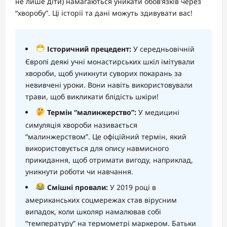
не лише діти) намагаються уникати обов’язків через
“хворобу”. Ці історії та дані можуть здивувати вас!
Історичний прецедент:
У середньовічній
Європі деякі учні монастирських шкіл імітували
хвороби, щоб уникнути суворих покарань за
невивчені уроки. Вони навіть використовували
трави, щоб викликати блідість шкіри!
Термін “малинжерство”:
У медицині
симуляція хвороби називається
“малинжерством”. Це офіційний термін, який
використовується для опису навмисного
прикидання, щоб отримати вигоду, наприклад,
уникнути роботи чи навчання.
Смішні провали:
У 2019 році в
американських соцмережах став вірусним
випадок, коли школяр намалював собі
“температуру” на термометрі маркером. Батьки