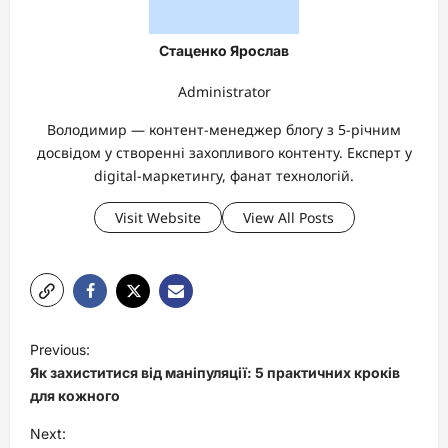
Стаценко Ярослав
Administrator
Володимир — контент-менеджер блогу з 5-річним
досвідом у створенні захопливого контенту. Експерт у
digital-маркетингу, фанат технологій.
Visit Website
View All Posts
P
Previous:
o
Як захиститися від маніпуляції: 5 практичних кроків
s
для кожного
t
Next: