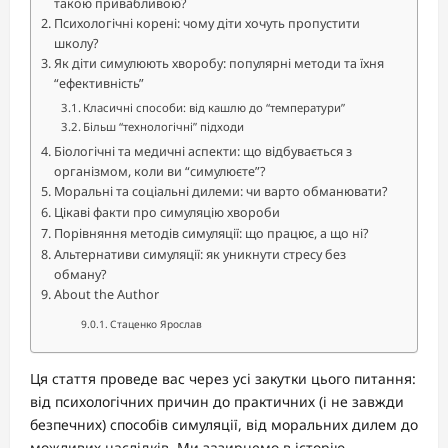
такою привабливою?
Психологічні корені: чому діти хочуть пропустити
школу?
Як діти симулюють хворобу: популярні методи та їхня
“ефективність”
Класичні способи: від кашлю до “температури”
Більш “технологічні” підходи
Біологічні та медичні аспекти: що відбувається з
організмом, коли ви “симулюєте”?
Моральні та соціальні дилеми: чи варто обманювати?
Цікаві факти про симуляцію хвороби
Порівняння методів симуляції: що працює, а що ні?
Альтернативи симуляції: як уникнути стресу без
обману?
About the Author
Стаценко Ярослав
Ця стаття проведе вас через усі закутки цього питання:
від психологічних причин до практичних (і не завжди
безпечних) способів симуляції, від моральних дилем до
можливих наслідків. Ми зазирнемо в історію,