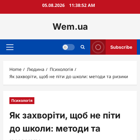
Skip
05.08.2026
11:38:53 AM
to
content
Wem.ua
Subscribe
Primary
Menu
Home
Людина
Психологія
Як захворіти, щоб не піти до школи: методи та ризики
Психологія
Як захворіти, щоб не піти
до школи: методи та