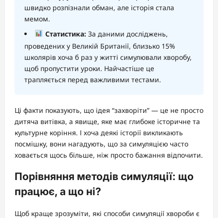
швидко розпізнали обман, але історія стала
мемом.
Статистика:
За даними досліджень,
проведених у Великій Британії, близько 15%
школярів хоча б раз у житті симулювали хворобу,
щоб пропустити уроки. Найчастіше це
трапляється перед важливими тестами.
Ці факти показують, що ідея “захворіти” — це не просто
дитяча витівка, а явище, яке має глибоке історичне та
культурне коріння. І хоча деякі історії викликають
посмішку, вони нагадують, що за симуляцією часто
ховається щось більше, ніж просто бажання відпочити.
Порівняння методів симуляції: що
працює, а що ні?
Щоб краще зрозуміти, які способи симуляції хвороби є