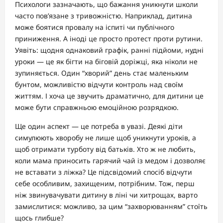
Психологи зазначають, що бажання уникнути школи
часто пов’язане з тривожністю. Наприклад, дитина
може боятися провалу на іспиті чи публічного
приниження. А іноді це просто протест проти рутини.
Уявіть: щодня однаковий графік, ранні підйоми, нудні
уроки — це як бігти на біговій доріжці, яка ніколи не
зупиняється. Один “хворий” день стає маленьким
бунтом, можливістю відчути контроль над своїм
життям. І хоча це звучить драматично, для дитини це
може бути справжньою емоційною розрядкою.
Ще один аспект — це потреба в увазі. Деякі діти
симулюють хворобу не лише щоб уникнути уроків, а
щоб отримати турботу від батьків. Хто ж не любить,
коли мама приносить гарячий чай із медом і дозволяє
не вставати з ліжка? Це підсвідомий спосіб відчути
себе особливим, захищеним, потрібним. Тож, перш
ніж звинувачувати дитину в ліні чи хитрощах, варто
замислитися: можливо, за цим “захворюванням” стоїть
щось глибше?