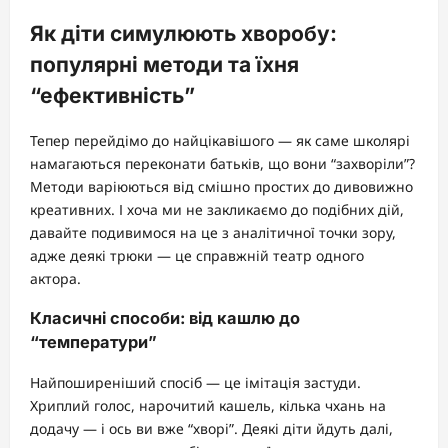
Як діти симулюють хворобу:
популярні методи та їхня
“ефективність”
Тепер перейдімо до найцікавішого — як саме школярі
намагаються переконати батьків, що вони “захворіли”?
Методи варіюються від смішно простих до дивовижно
креативних. І хоча ми не закликаємо до подібних дій,
давайте подивимося на це з аналітичної точки зору,
адже деякі трюки — це справжній театр одного
актора.
Класичні способи: від кашлю до
“температури”
Найпоширеніший спосіб — це імітація застуди.
Хриплий голос, нарочитий кашель, кілька чхань на
додачу — і ось ви вже “хворі”. Деякі діти йдуть далі,