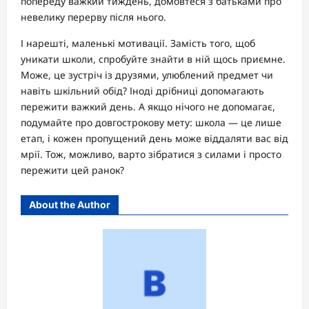
попереду важкий тиждень, домовтеся з батьками про
невелику перерву після нього.
І нарешті, маленькі мотивації. Замість того, щоб
уникати школи, спробуйте знайти в ній щось приємне.
Може, це зустріч із друзями, улюблений предмет чи
навіть шкільний обід? Іноді дрібниці допомагають
пережити важкий день. А якщо нічого не допомагає,
подумайте про довгострокову мету: школа — це лише
етап, і кожен пропущений день може віддаляти вас від
мрії. Тож, можливо, варто зібратися з силами і просто
пережити цей ранок?
About the Author