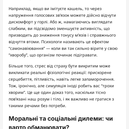
Наприклад, якщо ви імітуєте кашель, то через
напруження голосових зв’язок можете дійсно відчути
дискомфорт у горлі. Або ж, намагаючись виглядати
слабким, ви підсвідомо зменшуєте активність, що
призводить до зниження тонусу м’язів і справжнього
відчуття втоми. Психологи називають це ефектом
“самонавіювання” — коли ви так сильно вірите у свою
“хворобу”, що організм починає підігравати.
Більше того, стрес від страху бути викритим може
викликати реальні фізіологічні реакції: прискорене
серцебиття, пітливість, навіть легке запаморочення.
Тож, іронічно, але симуляція іноді робить вас “трохи
хворим”. Це ще один доказ того, наскільки тісно
пов’язані наш розум і тіло, і як важливо не гратися з
такими речами без потреби.
Моральні та соціальні дилеми: чи
варто обманювати?