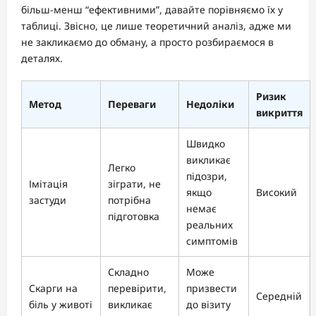
більш-менш “ефективними”, давайте порівняємо їх у
таблиці. Звісно, це лише теоретичний аналіз, адже ми
не закликаємо до обману, а просто розбираємося в
деталях.
Ризик
Метод
Переваги
Недоліки
викриття
Швидко
викликає
Легко
підозри,
Імітація
зіграти, не
якщо
Високий
застуди
потрібна
немає
підготовка
реальних
симптомів
Складно
Може
Скарги на
перевірити,
призвести
Середній
біль у животі
викликає
до візиту