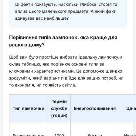
Ці факти показують, наскільки глибока історія та
вплив цього маленького предмета. А який факт
здивував вас найбільше?
Порівняння типів лампочок: яка краще для
вашого дому?
Щоб вам було простіше вибрати ідеальну лампочку, я
склав таблицю, яка порівнює основні типи за
ключовими характеристиками. Це допоможе швидко
зрозуміти, який варіант підійде для ваших потреб, чи
то економія, чи то якість світла.
Термін
Тип лампочки
служби
Енергоспоживання
Ціна
(годин)
Розжарювання
1000
Високе
Низь