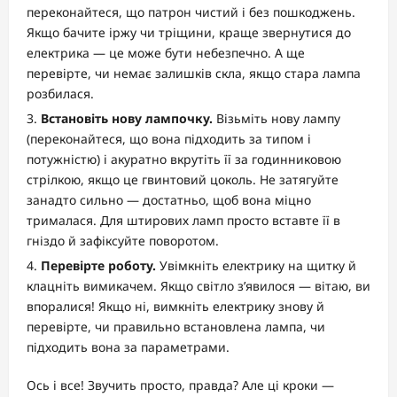
переконайтеся, що патрон чистий і без пошкоджень.
Якщо бачите іржу чи тріщини, краще звернутися до
електрика — це може бути небезпечно. А ще
перевірте, чи немає залишків скла, якщо стара лампа
розбилася.
Встановіть нову лампочку.
Візьміть нову лампу
(переконайтеся, що вона підходить за типом і
потужністю) і акуратно вкрутіть її за годинниковою
стрілкою, якщо це гвинтовий цоколь. Не затягуйте
занадто сильно — достатньо, щоб вона міцно
трималася. Для штирових ламп просто вставте її в
гніздо й зафіксуйте поворотом.
Перевірте роботу.
Увімкніть електрику на щитку й
клацніть вимикачем. Якщо світло з’явилося — вітаю, ви
впоралися! Якщо ні, вимкніть електрику знову й
перевірте, чи правильно встановлена лампа, чи
підходить вона за параметрами.
Ось і все! Звучить просто, правда? Але ці кроки —