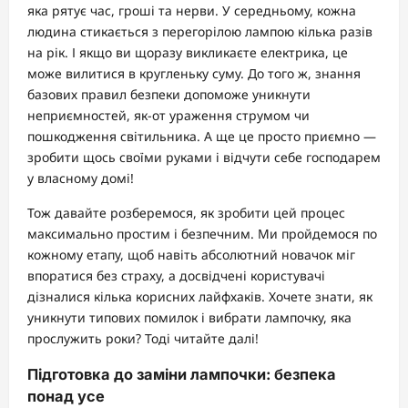
яка рятує час, гроші та нерви. У середньому, кожна
людина стикається з перегорілою лампою кілька разів
на рік. І якщо ви щоразу викликаєте електрика, це
може вилитися в кругленьку суму. До того ж, знання
базових правил безпеки допоможе уникнути
неприємностей, як-от ураження струмом чи
пошкодження світильника. А ще це просто приємно —
зробити щось своїми руками і відчути себе господарем
у власному домі!
Тож давайте розберемося, як зробити цей процес
максимально простим і безпечним. Ми пройдемося по
кожному етапу, щоб навіть абсолютний новачок міг
впоратися без страху, а досвідчені користувачі
дізналися кілька корисних лайфхаків. Хочете знати, як
уникнути типових помилок і вибрати лампочку, яка
прослужить роки? Тоді читайте далі!
Підготовка до заміни лампочки: безпека
понад усе