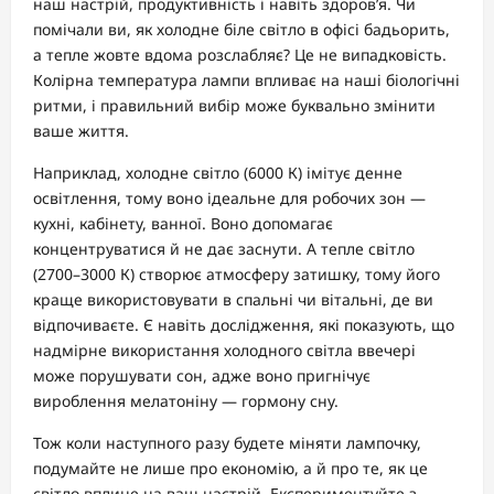
наш настрій, продуктивність і навіть здоров’я. Чи
помічали ви, як холодне біле світло в офісі бадьорить,
а тепле жовте вдома розслабляє? Це не випадковість.
Колірна температура лампи впливає на наші біологічні
ритми, і правильний вибір може буквально змінити
ваше життя.
Наприклад, холодне світло (6000 К) імітує денне
освітлення, тому воно ідеальне для робочих зон —
кухні, кабінету, ванної. Воно допомагає
концентруватися й не дає заснути. А тепле світло
(2700–3000 К) створює атмосферу затишку, тому його
краще використовувати в спальні чи вітальні, де ви
відпочиваєте. Є навіть дослідження, які показують, що
надмірне використання холодного світла ввечері
може порушувати сон, адже воно пригнічує
вироблення мелатоніну — гормону сну.
Тож коли наступного разу будете міняти лампочку,
подумайте не лише про економію, а й про те, як це
світло вплине на ваш настрій. Експериментуйте з