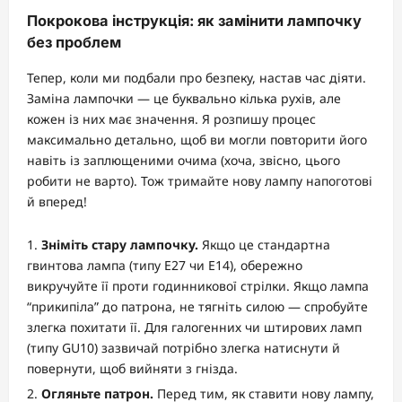
Покрокова інструкція: як замінити лампочку
без проблем
Тепер, коли ми подбали про безпеку, настав час діяти.
Заміна лампочки — це буквально кілька рухів, але
кожен із них має значення. Я розпишу процес
максимально детально, щоб ви могли повторити його
навіть із заплющеними очима (хоча, звісно, цього
робити не варто). Тож тримайте нову лампу напоготові
й вперед!
Зніміть стару лампочку.
Якщо це стандартна
гвинтова лампа (типу E27 чи E14), обережно
викручуйте її проти годинникової стрілки. Якщо лампа
“прикипіла” до патрона, не тягніть силою — спробуйте
злегка похитати її. Для галогенних чи штирових ламп
(типу GU10) зазвичай потрібно злегка натиснути й
повернути, щоб вийняти з гнізда.
Огляньте патрон.
Перед тим, як ставити нову лампу,