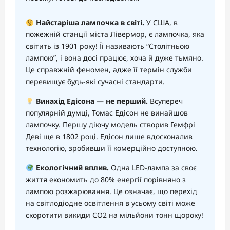
Найстаріша лампочка в світі.
У США, в
пожежній станції міста Лівермор, є лампочка, яка
світить із 1901 року! Її називають “Столітньою
лампою”, і вона досі працює, хоча й дуже тьмяно.
Це справжній феномен, адже її термін служби
перевищує будь-які сучасні стандарти.
Винахід Едісона — не перший.
Всупереч
популярній думці, Томас Едісон не винайшов
лампочку. Першу діючу модель створив Гемфрі
Деві ще в 1802 році. Едісон лише вдосконалив
технологію, зробивши її комерційно доступною.
Екологічний вплив.
Одна LED-лампа за своє
життя економить до 80% енергії порівняно з
лампою розжарювання. Це означає, що перехід
на світлодіодне освітлення в усьому світі може
скоротити викиди CO2 на мільйони тонн щороку!