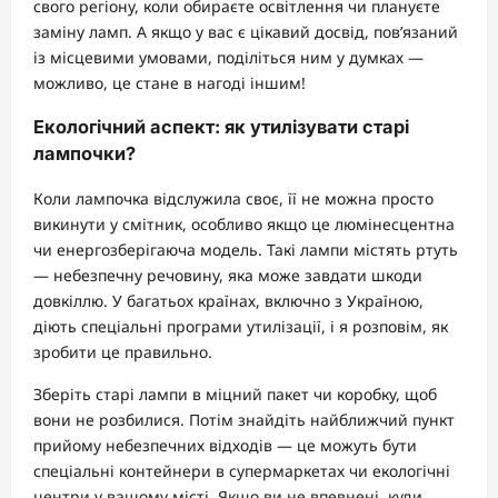
свого регіону, коли обираєте освітлення чи плануєте
заміну ламп. А якщо у вас є цікавий досвід, пов’язаний
із місцевими умовами, поділіться ним у думках —
можливо, це стане в нагоді іншим!
Екологічний аспект: як утилізувати старі
лампочки?
Коли лампочка відслужила своє, її не можна просто
викинути у смітник, особливо якщо це люмінесцентна
чи енергозберігаюча модель. Такі лампи містять ртуть
— небезпечну речовину, яка може завдати шкоди
довкіллю. У багатьох країнах, включно з Україною,
діють спеціальні програми утилізації, і я розповім, як
зробити це правильно.
Зберіть старі лампи в міцний пакет чи коробку, щоб
вони не розбилися. Потім знайдіть найближчий пункт
прийому небезпечних відходів — це можуть бути
спеціальні контейнери в супермаркетах чи екологічні
центри у вашому місті. Якщо ви не впевнені, куди