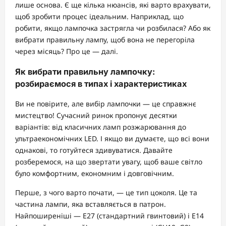
лише основа. Є ще кілька нюансів, які варто врахувати,
щоб зробити процес ідеальним. Наприклад, що
робити, якщо лампочка застрягла чи розбилася? Або як
вибрати правильну лампу, щоб вона не перегоріла
через місяць? Про це — далі.
Як вибрати правильну лампочку:
розбираємося в типах і характеристиках
Ви не повірите, але вибір лампочки — це справжнє
мистецтво! Сучасний ринок пропонує десятки
варіантів: від класичних ламп розжарювання до
ультраекономічних LED. І якщо ви думаєте, що всі вони
однакові, то готуйтеся здивуватися. Давайте
розберемося, на що звертати увагу, щоб ваше світло
було комфортним, економним і довговічним.
Перше, з чого варто почати, — це тип цоколя. Це та
частина лампи, яка вставляється в патрон.
Найпоширеніші — E27 (стандартний гвинтовий) і E14