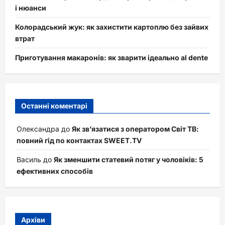
і нюанси
Колорадський жук: як захистити картоплю без зайвих
втрат
Приготування макаронів: як зварити ідеально al dente
Останні коментарі
Олександра
до
Як зв’язатися з оператором Світ ТВ:
повний гід по контактах SWEET.TV
Василь
до
Як зменшити статевий потяг у чоловіків: 5
ефективних способів
Архіви