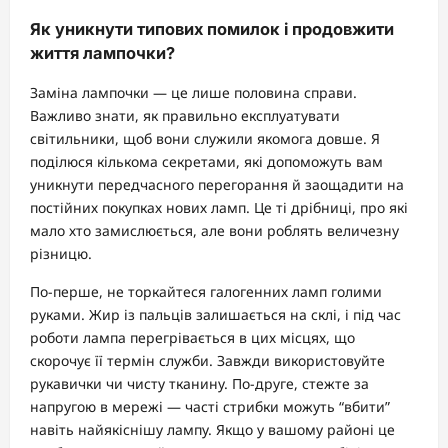
Як уникнути типових помилок і продовжити
життя лампочки?
Заміна лампочки — це лише половина справи.
Важливо знати, як правильно експлуатувати
світильники, щоб вони служили якомога довше. Я
поділюся кількома секретами, які допоможуть вам
уникнути передчасного перегорання й заощадити на
постійних покупках нових ламп. Це ті дрібниці, про які
мало хто замислюється, але вони роблять величезну
різницю.
По-перше, не торкайтеся галогенних ламп голими
руками. Жир із пальців залишається на склі, і під час
роботи лампа перегрівається в цих місцях, що
скорочує її термін служби. Завжди використовуйте
рукавички чи чисту тканину. По-друге, стежте за
напругою в мережі — часті стрибки можуть “вбити”
навіть найякіснішу лампу. Якщо у вашому районі це