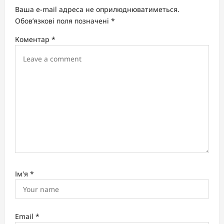
a
Ваша e-mail адреса не оприлюднюватиметься.
t
Обов’язкові поля позначені
*
i
Коментар
*
o
n
Ім'я
*
Email
*