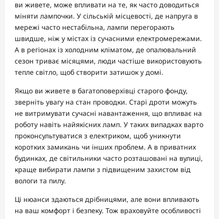
ви живете, може впливати на те, як часто доводиться
міняти лампочки. У сільській місцевості, де напруга в
мережі часто нестабільна, лампи перегорають
швидше, ніж у містах із сучасними електромережами.
А в регіонах із холодним кліматом, де опалювальний
сезон триває місяцями, люди частіше використовують
тепле світло, щоб створити затишок у домі.
Якщо ви живете в багатоповерхівці старого фонду,
зверніть увагу на стан проводки. Старі дроти можуть
не витримувати сучасні навантаження, що впливає на
роботу навіть найякісних ламп. У таких випадках варто
проконсультуватися з електриком, щоб уникнути
коротких замикань чи інших проблем. А в приватних
будинках, де світильники часто розташовані на вулиці,
краще вибирати лампи з підвищеним захистом від
вологи та пилу.
Ці нюанси здаються дрібницями, але вони впливають
на ваш комфорт і безпеку. Тож враховуйте особливості