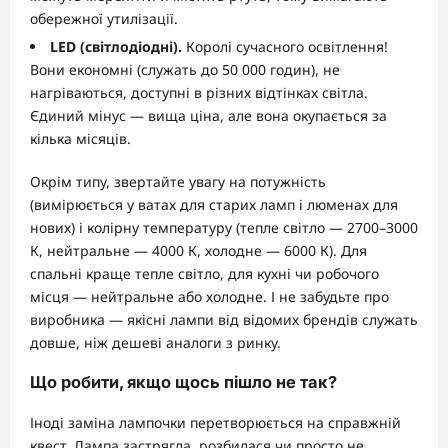
обережної утилізації.
LED (світлодіодні).
Королі сучасного освітлення!
Вони економні (служать до 50 000 годин), не
нагріваються, доступні в різних відтінках світла.
Єдиний мінус — вища ціна, але вона окупається за
кілька місяців.
Окрім типу, звертайте увагу на потужність
(вимірюється у ватах для старих ламп і люменах для
нових) і колірну температуру (тепле світло — 2700–3000
К, нейтральне — 4000 К, холодне — 6000 К). Для
спальні краще тепле світло, для кухні чи робочого
місця — нейтральне або холодне. І не забудьте про
виробника — якісні лампи від відомих брендів служать
довше, ніж дешеві аналоги з ринку.
Що робити, якщо щось пішло не так?
Іноді заміна лампочки перетворюється на справжній
квест. Лампа застрягла, розбилася чи просто не