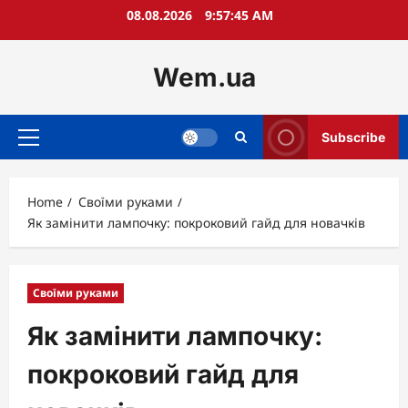
Skip
08.08.2026
9:57:47 AM
to
content
Wem.ua
Subscribe
Primary
Menu
Home
Своїми руками
Як замінити лампочку: покроковий гайд для новачків
Своїми руками
Як замінити лампочку:
покроковий гайд для