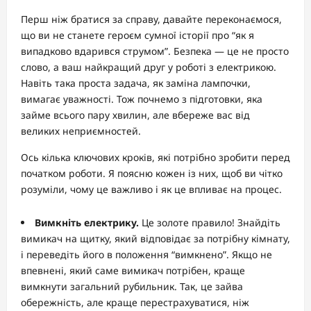
Перш ніж братися за справу, давайте переконаємося,
що ви не станете героєм сумної історії про “як я
випадково вдарився струмом”. Безпека — це не просто
слово, а ваш найкращий друг у роботі з електрикою.
Навіть така проста задача, як заміна лампочки,
вимагає уважності. Тож почнемо з підготовки, яка
займе всього пару хвилин, але вбереже вас від
великих неприємностей.
Ось кілька ключових кроків, які потрібно зробити перед
початком роботи. Я поясню кожен із них, щоб ви чітко
розуміли, чому це важливо і як це впливає на процес.
Вимкніть електрику.
Це золоте правило! Знайдіть
вимикач на щитку, який відповідає за потрібну кімнату,
і переведіть його в положення “вимкнено”. Якщо не
впевнені, який саме вимикач потрібен, краще
вимкнути загальний рубильник. Так, це зайва
обережність, але краще перестрахуватися, ніж