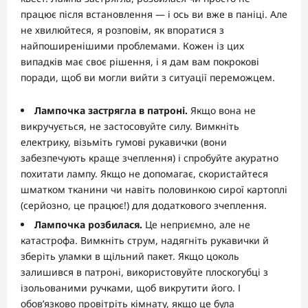
працює після встановлення — і ось ви вже в паніці. Але
не хвилюйтеся, я розповім, як впоратися з
найпоширенішими проблемами. Кожен із цих
випадків має своє рішення, і я дам вам покрокові
поради, щоб ви могли вийти з ситуації переможцем.
Лампочка застрягла в патроні.
Якщо вона не
викручується, не застосовуйте силу. Вимкніть
електрику, візьміть гумові рукавички (вони
забезпечують краще зчеплення) і спробуйте акуратно
похитати лампу. Якщо не допомагає, скористайтеся
шматком тканини чи навіть половинкою сирої картоплі
(серйозно, це працює!) для додаткового зчеплення.
Лампочка розбилася.
Це неприємно, але не
катастрофа. Вимкніть струм, надягніть рукавички й
зберіть уламки в щільний пакет. Якщо цоколь
залишився в патроні, використовуйте плоскогубці з
ізольованими ручками, щоб викрутити його. І
обов’язково провітріть кімнату, якщо це була