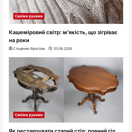
Своїми руками
Кашеміровий світр: м’якість, що зігріває
на роки
Стаценко Ярослав
03.06.2026
Своїми руками
Як реставрувати старий стіл: повний гід