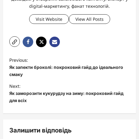
digital-маркетингу, фанат технологій.
Visit Website
View All Posts
P
Previous:
o
Як запекти броколі: покроковий гайд до ідеального
s
смаку
t
Next:
Як заморозити кукурудзу на зиму: покроковий гайд
n
для всіх
a
v
i
Залишити відповідь
g