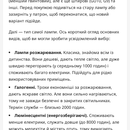
(менший гвинтовий), але є ще штирові (GU10, G9) та
інші. Перед покупкою подивіться на стару лампу або
зазирніть у патрон, щоб переконатися, що новий
варіант підійде.
Далі — тип самої лампи. Ось короткий огляд основних
видів, щоб ви могли зробити усвідомлений вибір:
Лампи розжарювання.
Класика, знайома всім із
дитинства. Вони дешеві, дають тепле світло, але дуже
швидко перегорають (у середньому 1000 годин) і
споживають багато електрики. Підійдуть для рідко
використовуваних приміщень.
Галогенні.
Трохи економніші за розжарювання,
дають яскраве світло. Але вони сильно нагріваються,
тому не завжди безпечні в закритих світильниках.
Термін служби — близько 2000 годин.
Люмінесцентні (енергозберігаючі).
Споживають
менше електрики, служать довше (до 8000 годин), але
можуть мерехтіти й містять ртуть, тому вимагають