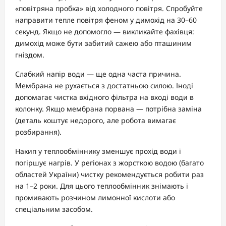
«повітряна пробка» від холодного повітря. Спробуйте
направити тепле повітря феном у димохід на 30–60
секунд. Якщо не допомогло — викликайте фахівця:
димохід може бути забитий сажею або пташиним
гніздом.
Слабкий напір води — ще одна часта причина.
Мембрана не рухається з достатньою силою. Іноді
допомагає чистка вхідного фільтра на вході води в
колонку. Якщо мембрана порвана — потрібна заміна
(деталь коштує недорого, але робота вимагає
розбирання).
Накип у теплообміннику зменшує прохід води і
погіршує нагрів. У регіонах з жорсткою водою (багато
областей України) чистку рекомендується робити раз
на 1–2 роки. Для цього теплообмінник знімають і
промивають розчином лимонної кислоти або
спеціальним засобом.