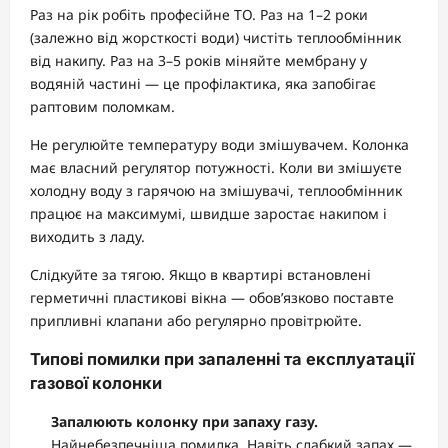
Раз на рік робіть професійне ТО. Раз на 1–2 роки
(залежно від жорсткості води) чистіть теплообмінник
від накипу. Раз на 3–5 років міняйте мембрану у
водяній частині — це профілактика, яка запобігає
раптовим поломкам.
Не регулюйте температуру води змішувачем. Колонка
має власний регулятор потужності. Коли ви змішуєте
холодну воду з гарячою на змішувачі, теплообмінник
працює на максимумі, швидше заростає накипом і
виходить з ладу.
Слідкуйте за тягою. Якщо в квартирі встановлені
герметичні пластикові вікна — обов’язково поставте
припливні клапани або регулярно провітрюйте.
Типові помилки при запаленні та експлуатації
газової колонки
Запалюють колонку при запаху газу.
Найнебезпечніша помилка. Навіть слабкий запах —