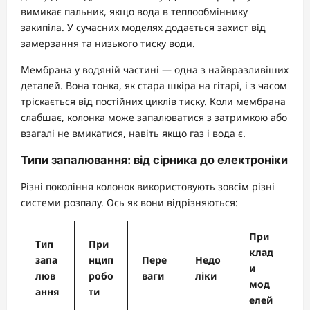
вимикає пальник, якщо вода в теплообміннику
закипіла. У сучасних моделях додається захист від
замерзання та низького тиску води.
Мембрана у водяній частині — одна з найвразливіших
деталей. Вона тонка, як стара шкіра на гітарі, і з часом
тріскається від постійних циклів тиску. Коли мембрана
слабшає, колонка може запалюватися з затримкою або
взагалі не вмикатися, навіть якщо газ і вода є.
Типи запалювання: від сірника до електроніки
Різні покоління колонок використовують зовсім різні
системи розпалу. Ось як вони відрізняються:
При
Тип
При
клад
запа
нцип
Пере
Недо
и
люв
робо
ваги
ліки
мод
ання
ти
елей