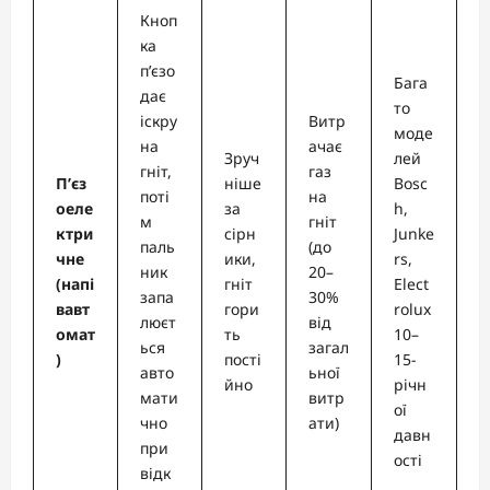
Кноп
ка
п’єзо
Бага
дає
то
іскру
Витр
моде
на
ачає
Зруч
лей
гніт,
газ
П’єз
ніше
Bosc
поті
на
оеле
за
h,
м
гніт
ктри
сірн
Junke
паль
(до
чне
ики,
rs,
ник
20–
(напі
гніт
Elect
запа
30%
вавт
гори
rolux
люєт
від
омат
ть
10–
ься
загал
)
пості
15-
авто
ьної
йно
річн
мати
витр
ої
чно
ати)
давн
при
ості
відк