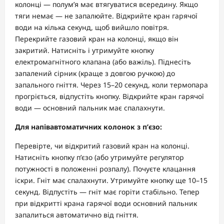
колонці — полум’я має втягуватися всередину. Якщо
тяги немає — не запалюйте. Відкрийте кран гарячої
води на кілька секунд, щоб вийшло повітря.
Перекрийте газовий кран на колонці, якщо він
закритий. Натисніть і утримуйте кнопку
електромагнітного клапана (або важіль). Піднесіть
запалений сірник (краще з довгою ручкою) до
запального гніття. Через 15–20 секунд, коли термопара
прогріється, відпустіть кнопку. Відкрийте кран гарячої
води — основний пальник має спалахнути.
Для напівавтоматичних колонок з п’єзо:
Перевірте, чи відкритий газовий кран на колонці.
Натисніть кнопку п’єзо (або утримуйте регулятор
потужності в положенні розпалу). Почуєте клацання
іскри. Гніт має спалахнути. Утримуйте кнопку ще 10–15
секунд. Відпустіть — гніт має горіти стабільно. Тепер
при відкритті крана гарячої води основний пальник
запалиться автоматично від гніття.