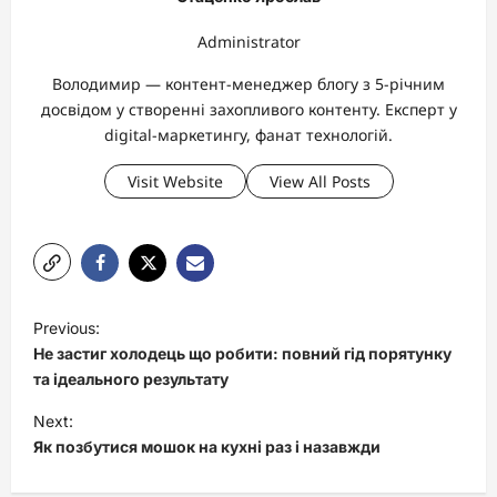
Administrator
Володимир — контент-менеджер блогу з 5-річним
досвідом у створенні захопливого контенту. Експерт у
digital-маркетингу, фанат технологій.
Visit Website
View All Posts
P
Previous:
o
Не застиг холодець що робити: повний гід порятунку
s
та ідеального результату
t
Next:
Як позбутися мошок на кухні раз і назавжди
n
a