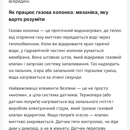
всередині.
Як працює газова колонка: механіка, яку
варто розуміти
Газова колонка — це проточний водонагрівач, де тепло
від згоряння газу миттєво передається воді через
теплообмінник. Коли ви відкриваєте кран гарячої
води, у гідравлічній частині колонки рухається
мембрана. Вона штовхає шток, який відкриває газовий
клапан і запускає систему запалювання. Газ надходить
на пальник, іскра або запальний гніт підпалює суміш,
вода нагрівається за лічені секунди.
Найважливіші елементи безпеки — це не просто
«кнопки», а ціла система датчиків. Термопара (або
датчик полум’я) нагрівається від запального гніття і
виробляє електричний струм, який тримає газовий
клапан відкритим. Якщо полум’я згасло — клапан
миттєво закривається. Датчик тяги контролює, чи йде
дим у димохід, а не в кімнату. Датчик перегріву