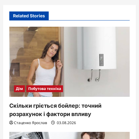
v
i
Related Stories
g
a
t
i
o
n
Дім
Побутова техніка
Скільки гріється бойлер: точний
розрахунок і фактори впливу
Стаценко Ярослав
03.08.2026