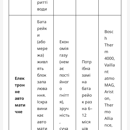
ритті
води
Бата
рейк
Bosc
и
h
(або
Екон
Ther
мере
омія
m
жа)
газу
4000,
живл
(нем
Потр
Vailla
ять
ає
ібна
nt
блок
пості
замі
Елек
atmo
запа
йног
на
трон
MAG,
люва
о
бата
не
Arist
ння.
гнітт
рейо
авто
on,
Іскра
я),
к раз
мати
Ther
вини
зруч
на 6–
чне
mo
кає
ність
12
Allia
авто
,
міся
nce,
мати
суча
ців