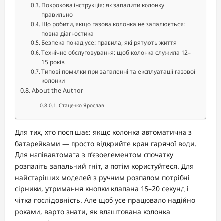
Покрокова інструкція: як запалити колонку
правильно
Що робити, якщо газова колонка не запалюється:
повна діагностика
Безпека понад усе: правила, які рятують життя
Технічне обслуговування: щоб колонка служила 12–
15 років
Типові помилки при запаленні та експлуатації газової
колонки
About the Author
Стаценко Ярослав
Для тих, хто поспішає: якщо колонка автоматична з
батарейками — просто відкрийте кран гарячої води.
Для напівавтомата з п’єзоелементом спочатку
розпаліть запальний гніт, а потім користуйтеся. Для
найстаріших моделей з ручним розпалом потрібні
сірники, утримання кнопки клапана 15–20 секунд і
чітка послідовність. Але щоб усе працювало надійно
роками, варто знати, як влаштована колонка