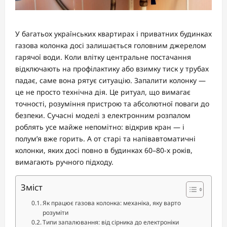
У багатьох українських квартирах і приватних будинках
газова колонка досі залишається головним джерелом
гарячої води. Коли влітку центральне постачання
відключають на профілактику або взимку тиск у трубах
падає, саме вона рятує ситуацію. Запалити колонку —
це не просто технічна дія. Це ритуал, що вимагає
точності, розуміння пристрою та абсолютної поваги до
безпеки. Сучасні моделі з електронним розпалом
роблять усе майже непомітно: відкрив кран — і
полум’я вже горить. А от старі та напівавтоматичні
колонки, яких досі повно в будинках 60–80-х років,
вимагають ручного підходу.
Зміст
Як працює газова колонка: механіка, яку варто
розуміти
Типи запалювання: від сірника до електроніки