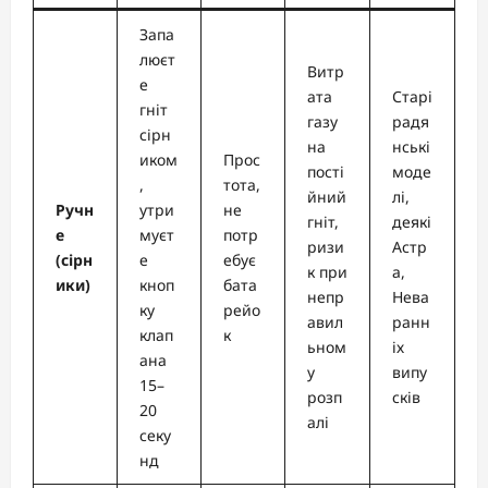
Запа
люєт
Витр
е
ата
Старі
гніт
газу
радя
сірн
на
нські
иком
Прос
пості
моде
,
тота,
йний
лі,
Ручн
утри
не
гніт,
деякі
е
муєт
потр
ризи
Астр
(сірн
е
ебує
к при
а,
ики)
кноп
бата
непр
Нева
ку
рейо
авил
ранн
клап
к
ьном
іх
ана
у
випу
15–
розп
сків
20
алі
секу
нд