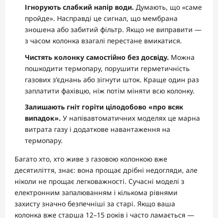
Ігнорують слабкий напір води.
Думають, що «саме
пройде». Насправді це сигнал, що мембрана
зношена або забитий фільтр. Якщо не виправити —
з часом колонка взагалі перестане вмикатися.
Чистять колонку самостійно без досвіду.
Можна
пошкодити термопару, порушити герметичність
газових з’єднань або зігнути шток. Краще один раз
заплатити фахівцю, ніж потім міняти всю колонку.
Залишають гніт горіти цілодобово «про всяк
випадок».
У напівавтоматичних моделях це марна
витрата газу і додаткове навантаження на
термопару.
Багато хто, хто живе з газовою колонкою вже
десятиліття, знає: вона прощає дрібні недогляди, але
ніколи не прощає легковажності. Сучасні моделі з
електронним запалюванням і кількома рівнями
захисту значно безпечніші за старі. Якщо ваша
колонка вже старша 12–15 років і часто ламається —