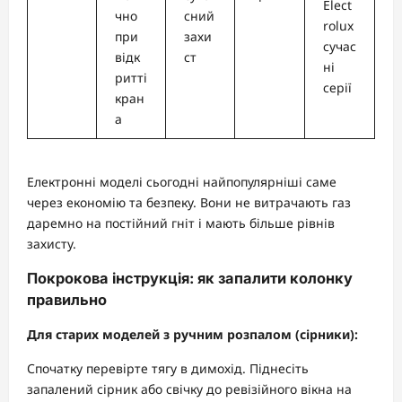
Elect
чно
сний
rolux
при
захи
сучас
відк
ст
ні
ритті
серії
кран
а
Електронні моделі сьогодні найпопулярніші саме
через економію та безпеку. Вони не витрачають газ
даремно на постійний гніт і мають більше рівнів
захисту.
Покрокова інструкція: як запалити колонку
правильно
Для старих моделей з ручним розпалом (сірники):
Спочатку перевірте тягу в димохід. Піднесіть
запалений сірник або свічку до ревізійного вікна на