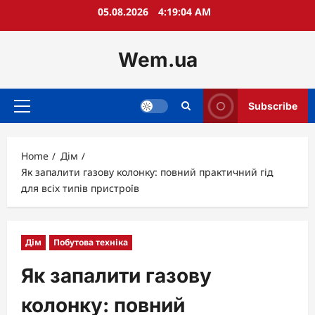
Skip
05.08.2026
4:19:05 AM
to
content
Wem.ua
Subscribe
Primary
Menu
Home
Дім
Як запалити газову колонку: повний практичний гід
для всіх типів пристроїв
Дім
Побутова техніка
Як запалити газову
колонку: повний