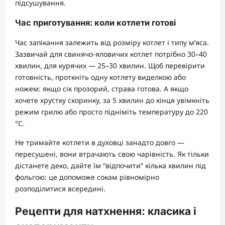
підсушування.
Час приготування: коли котлети готові
Час запікання залежить від розміру котлет і типу м’яса.
Зазвичай для свинячо-яловичих котлет потрібно 30–40
хвилин, для курячих — 25–30 хвилин. Щоб перевірити
готовність, проткніть одну котлету виделкою або
ножем: якщо сік прозорий, страва готова. А якщо
хочете хрустку скоринку, за 5 хвилин до кінця увімкніть
режим грилю або просто підніміть температуру до 220
°C.
Не тримайте котлети в духовці занадто довго —
пересушені, вони втрачають свою чарівність. Як тільки
дістанете деко, дайте їм “відпочити” кілька хвилин під
фольгою: це допоможе сокам рівномірно
розподілитися всередині.
Рецепти для натхнення: класика і