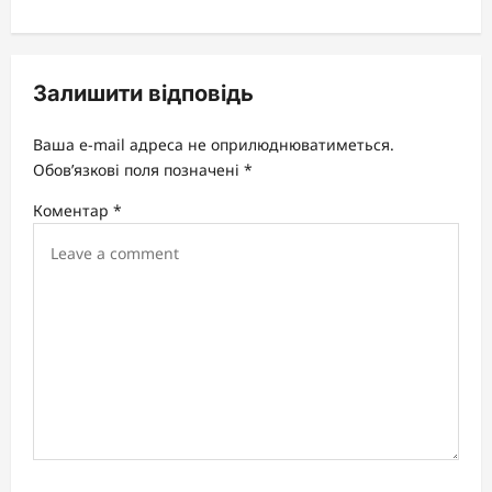
n
a
v
Залишити відповідь
i
Ваша e-mail адреса не оприлюднюватиметься.
g
Обов’язкові поля позначені
*
a
Коментар
*
t
i
o
n