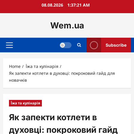
Skip
08.08.2026
1:37:22 AM
to
content
Wem.ua
Subscribe
Primary
Menu
Home
Їжа та кулінарія
Як запекти котлети в духовці: покроковий гайд для
новачків
Їжа та кулінарія
Як запекти котлети в
духовці: покроковий гайд