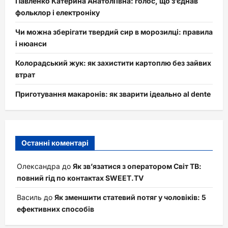
Павленко Катерина Анатоліївна: голос, що з’єднав
фольклор і електроніку
Чи можна зберігати твердий сир в морозилці: правила
і нюанси
Колорадський жук: як захистити картоплю без зайвих
втрат
Приготування макаронів: як зварити ідеально al dente
Останні коментарі
Олександра
до
Як зв’язатися з оператором Світ ТВ:
повний гід по контактах SWEET.TV
Василь
до
Як зменшити статевий потяг у чоловіків: 5
ефективних способів