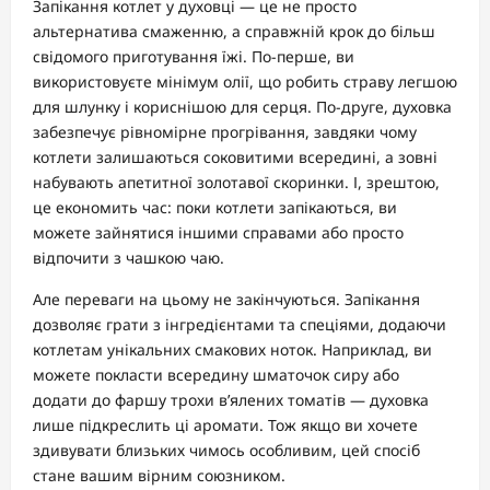
Запікання котлет у духовці — це не просто
альтернатива смаженню, а справжній крок до більш
свідомого приготування їжі. По-перше, ви
використовуєте мінімум олії, що робить страву легшою
для шлунку і кориснішою для серця. По-друге, духовка
забезпечує рівномірне прогрівання, завдяки чому
котлети залишаються соковитими всередині, а зовні
набувають апетитної золотавої скоринки. І, зрештою,
це економить час: поки котлети запікаються, ви
можете зайнятися іншими справами або просто
відпочити з чашкою чаю.
Але переваги на цьому не закінчуються. Запікання
дозволяє грати з інгредієнтами та спеціями, додаючи
котлетам унікальних смакових ноток. Наприклад, ви
можете покласти всередину шматочок сиру або
додати до фаршу трохи в’ялених томатів — духовка
лише підкреслить ці аромати. Тож якщо ви хочете
здивувати близьких чимось особливим, цей спосіб
стане вашим вірним союзником.