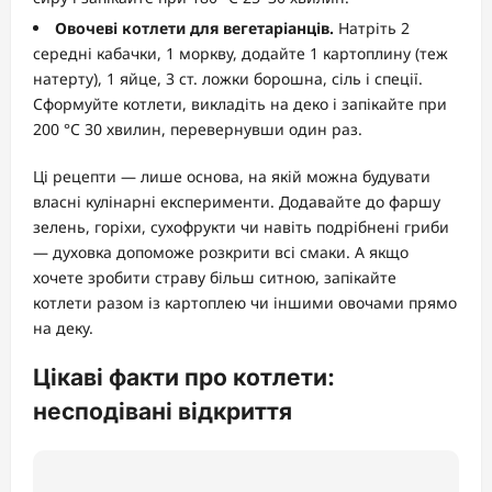
Овочеві котлети для вегетаріанців.
Натріть 2
середні кабачки, 1 моркву, додайте 1 картоплину (теж
натерту), 1 яйце, 3 ст. ложки борошна, сіль і спеції.
Сформуйте котлети, викладіть на деко і запікайте при
200 °C 30 хвилин, перевернувши один раз.
Ці рецепти — лише основа, на якій можна будувати
власні кулінарні експерименти. Додавайте до фаршу
зелень, горіхи, сухофрукти чи навіть подрібнені гриби
— духовка допоможе розкрити всі смаки. А якщо
хочете зробити страву більш ситною, запікайте
котлети разом із картоплею чи іншими овочами прямо
на деку.
Цікаві факти про котлети:
несподівані відкриття