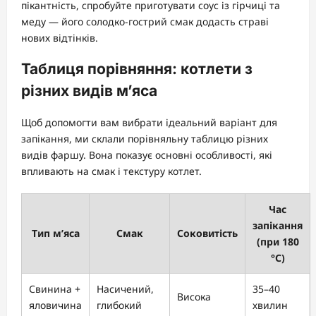
пікантність, спробуйте приготувати соус із гірчиці та
меду — його солодко-гострий смак додасть страві
нових відтінків.
Таблиця порівняння: котлети з
різних видів м’яса
Щоб допомогти вам вибрати ідеальний варіант для
запікання, ми склали порівняльну таблицю різних
видів фаршу. Вона показує основні особливості, які
впливають на смак і текстуру котлет.
Час
запікання
Тип м’яса
Смак
Соковитість
(при 180
°C)
Свинина +
Насичений,
35–40
Висока
яловичина
глибокий
хвилин