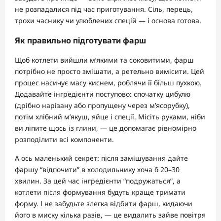
не розпадалися під час приготування. Сіль, перець,
трохи часнику чи улюблених спецій — і основа готова.
Як правильно підготувати фарш
Щоб котлети вийшли м’якими та соковитими, фарш
потрібно не просто змішати, а ретельно вимісити. Цей
процес насичує масу киснем, роблячи її більш пухкою.
Додавайте інгредієнти поступово: спочатку цибулю
(дрібно нарізану або пропущену через м’ясорубку),
потім хлібний м’якуш, яйце і спеції. Місіть руками, ніби
ви ліпите щось із глини, — це допомагає рівномірно
розподілити всі компоненти.
А ось маленький секрет: після замішування дайте
фаршу “відпочити” в холодильнику хоча б 20–30
хвилин. За цей час інгредієнти “подружаться”, а
котлети після формування будуть краще тримати
форму. І не забудьте злегка відбити фарш, кидаючи
його в миску кілька разів, — це видалить зайве повітря