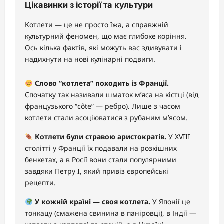
Цікавинки з історії та культури
Котлети — це не просто їжа, а справжній
культурний феномен, що має глибоке коріння.
Ось кілька фактів, які можуть вас здивувати і
надихнути на нові кулінарні подвиги.
Слово “котлета” походить із Франції.
Спочатку так називали шматок м’яса на кістці (від
французького “côte” — ребро). Лише з часом
котлети стали асоціюватися з рубаним м’ясом.
Котлети були стравою аристократів.
У XVIII
столітті у Франції їх подавали на розкішних
бенкетах, а в Росії вони стали популярними
завдяки Петру I, який привіз європейські
рецепти.
У кожній країні — своя котлета.
У Японії це
тонкацу (смажена свинина в паніровці), в Індії —