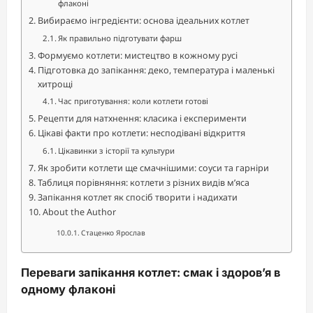
флаконі
Вибираємо інгредієнти: основа ідеальних котлет
Як правильно підготувати фарш
Формуємо котлети: мистецтво в кожному русі
Підготовка до запікання: деко, температура і маленькі
хитрощі
Час приготування: коли котлети готові
Рецепти для натхнення: класика і експерименти
Цікаві факти про котлети: несподівані відкриття
Цікавинки з історії та культури
Як зробити котлети ще смачнішими: соуси та гарніри
Таблиця порівняння: котлети з різних видів м’яса
Запікання котлет як спосіб творити і надихати
About the Author
Стаценко Ярослав
Переваги запікання котлет: смак і здоров’я в
одному флаконі