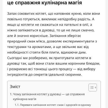
це справжня кулінарна магія
Запах соковитих котлет, що наповнює кухню, коли вони
повільно готуються, викликає непідробну радість. А
якщо ці котлети не смажаться на пательні в олії, а
ніжно запікаються в духовці, то це не лише смачно,
але й значно корисніше. Запікання зберігає
природний смак м’яса, дозволяє експериментувати з
текстурами та ароматами, а ще звільняє вас від
необхідності стояти біля плити, вдихаючи дим.
Сьогодні ми розберемо, як приготувати котлети в
духовці так, щоб вони стали вашим коронним блюдом,
і розкриємо всі тонкощі цього процесу — від вибору
інгредієнтів до секретів ідеальної скоринки.
Зміст
Чому запікання котлет у духовці — це справжня
кулінарна магія
Переваги запікання котлет: смак і здоров’я в одному