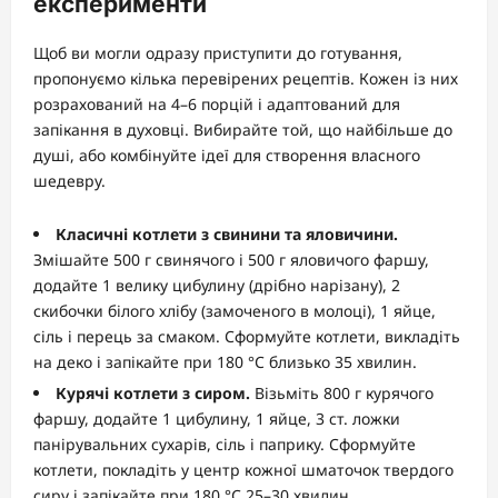
експерименти
Щоб ви могли одразу приступити до готування,
пропонуємо кілька перевірених рецептів. Кожен із них
розрахований на 4–6 порцій і адаптований для
запікання в духовці. Вибирайте той, що найбільше до
душі, або комбінуйте ідеї для створення власного
шедевру.
Класичні котлети з свинини та яловичини.
Змішайте 500 г свинячого і 500 г яловичого фаршу,
додайте 1 велику цибулину (дрібно нарізану), 2
скибочки білого хлібу (замоченого в молоці), 1 яйце,
сіль і перець за смаком. Сформуйте котлети, викладіть
на деко і запікайте при 180 °C близько 35 хвилин.
Курячі котлети з сиром.
Візьміть 800 г курячого
фаршу, додайте 1 цибулину, 1 яйце, 3 ст. ложки
панірувальних сухарів, сіль і паприку. Сформуйте
котлети, покладіть у центр кожної шматочок твердого
сиру і запікайте при 180 °C 25–30 хвилин.