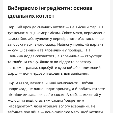
Вибираємо інгредієнти: основа
ідеальних котлет
Перший крок до смачних котлет — це якісний фарш. І
тут немає місця компромісам. Свіже м’ясо, перемелене
самостійно або куплене у перевіреного м’ясника, — це
запорука насиченого смаку. Найпопулярніший варіант
— суміш свинини та яловичини у пропорції 1:1.
Свинина додає соковитості, а яловичина — структури
та глибини смаку. Якщо ж ви віддаєте перевагу
легшим стравам, спробуйте курячий або індичковий
фарш — вони чудово підходять для запікання.
Окрім м’яса, важливі й інші компоненти. Цибуля,
наприклад, не лише надає аромату, а й робить котлети
ніжнішими завдяки своїм сокам. А хліб, замочений у
молоці чи воді, стає тим самим “секретним
інгредієнтом”, який утримує вологу всередині. Не
забудьте про яйце — воно скріплює масу, щоб котлети