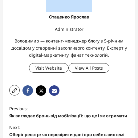
Стаценко Ярослав
Administrator
Володимир — контент-менеджер блогу з 5-річним
досвідом у створенні захопливого контенту. Експерт у
digital-маркетингу, фанат технологій.
Visit Website
View All Posts
P
Previous:
o
Як виглядає бронь від мобілізації: що це і як отримати
s
Next:
t
Оберіг реєстр: як перевірити дані про себе в системі