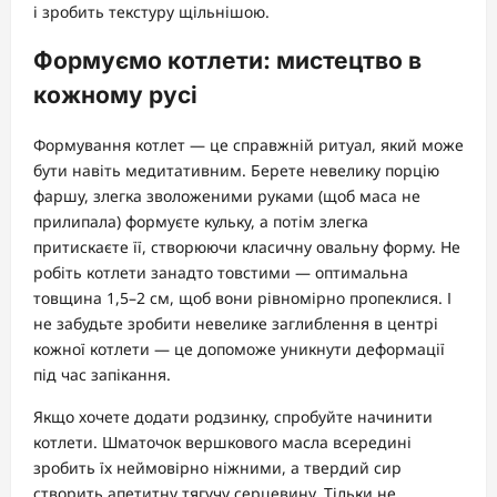
і зробить текстуру щільнішою.
Формуємо котлети: мистецтво в
кожному русі
Формування котлет — це справжній ритуал, який може
бути навіть медитативним. Берете невелику порцію
фаршу, злегка зволоженими руками (щоб маса не
прилипала) формуєте кульку, а потім злегка
притискаєте її, створюючи класичну овальну форму. Не
робіть котлети занадто товстими — оптимальна
товщина 1,5–2 см, щоб вони рівномірно пропеклися. І
не забудьте зробити невелике заглиблення в центрі
кожної котлети — це допоможе уникнути деформації
під час запікання.
Якщо хочете додати родзинку, спробуйте начинити
котлети. Шматочок вершкового масла всередині
зробить їх неймовірно ніжними, а твердий сир
створить апетитну тягучу серцевину. Тільки не