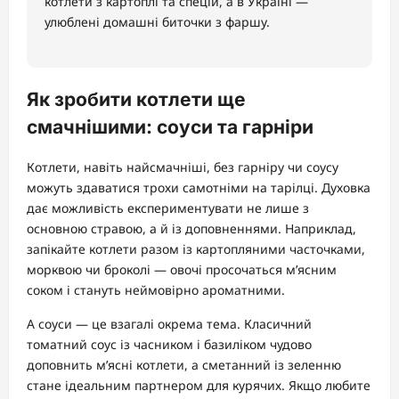
котлети з картоплі та спецій, а в Україні —
улюблені домашні биточки з фаршу.
Як зробити котлети ще
смачнішими: соуси та гарніри
Котлети, навіть найсмачніші, без гарніру чи соусу
можуть здаватися трохи самотніми на тарілці. Духовка
дає можливість експериментувати не лише з
основною стравою, а й із доповненнями. Наприклад,
запікайте котлети разом із картопляними часточками,
морквою чи броколі — овочі просочаться м’ясним
соком і стануть неймовірно ароматними.
А соуси — це взагалі окрема тема. Класичний
томатний соус із часником і базиліком чудово
доповнить м’ясні котлети, а сметанний із зеленню
стане ідеальним партнером для курячих. Якщо любите