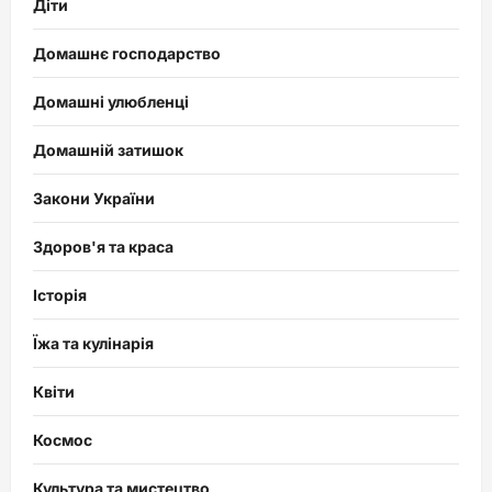
Діти
Домашнє господарство
Домашні улюбленці
Домашній затишок
Закони України
Здоров'я та краса
Історія
Їжа та кулінарія
Квіти
Космос
Культура та мистецтво