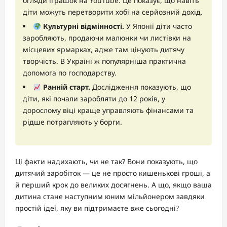
огляди іграшок на YouTube. Це показує, що навіть
діти можуть перетворити хобі на серйозний дохід.
Культурні відмінності.
У Японії діти часто
заробляють, продаючи малюнки чи листівки на
місцевих ярмарках, адже там цінують дитячу
творчість. В Україні ж популярніша практична
допомога по господарству.
Ранній старт.
Дослідження показують, що
діти, які почали заробляти до 12 років, у
дорослому віці краще управляють фінансами та
рідше потрапляють у борги.
Ці факти надихають, чи не так? Вони показують, що
дитячий заробіток — це не просто кишенькові гроші, а
й перший крок до великих досягнень. А що, якщо ваша
дитина стане наступним юним мільйонером завдяки
простій ідеї, яку ви підтримаєте вже сьогодні?