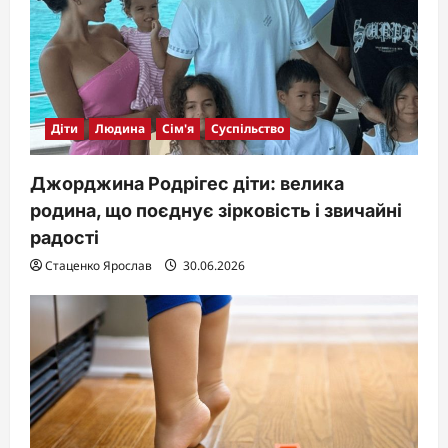
Діти
Людина
Сім'я
Суспільство
Джорджина Родрігес діти: велика
родина, що поєднує зірковість і звичайні
радості
Стаценко Ярослав
30.06.2026