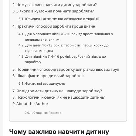
Чому важливо навчити дитину заробляти?
З якого віку можна починати заробляти?
Юридичні аспекти: що дозволено в Україні?
Практичні способи заробити гроші дитині
Для молодших дітей (6–10 років): прості завдання з
великим значенням
Для дітей 10–13 років: творчість і перші кроки до
підприємництва
Для підлітків (14–16 років): серйозний підхід до
заробітку
Порівняння способів заробітку для різних вікових груп
Цікаві факти про дитячий заробіток
Факти, які вас здивують
Як підтримати дитину на шляху до заробітку?
Психологічні нюанси: як не нашкодити дитині?
About the Author
Стаценко Ярослав
Чому важливо навчити дитину