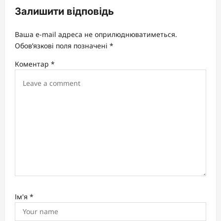
i
Залишити відповідь
g
a
Ваша e-mail адреса не оприлюднюватиметься.
t
Обов’язкові поля позначені
*
i
Коментар
*
o
n
Ім'я
*