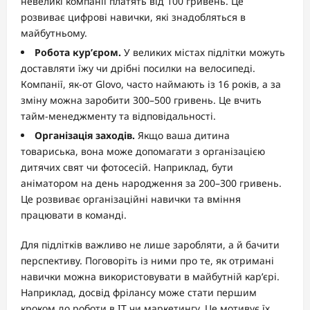
невеликі компанії платять від 100 гривень. Це
розвиває цифрові навички, які знадобляться в
майбутньому.
Робота кур’єром.
У великих містах підлітки можуть
доставляти їжу чи дрібні посилки на велосипеді.
Компанії, як-от Glovo, часто наймають із 16 років, а за
зміну можна заробити 300–500 гривень. Це вчить
тайм-менеджменту та відповідальності.
Організація заходів.
Якщо ваша дитина
товариська, вона може допомагати з організацією
дитячих свят чи фотосесій. Наприклад, бути
аніматором на день народження за 200–300 гривень.
Це розвиває організаційні навички та вміння
працювати в команді.
Для підлітків важливо не лише заробляти, а й бачити
перспективу. Поговоріть із ними про те, як отримані
навички можна використовувати в майбутній кар’єрі.
Наприклад, досвід фрілансу може стати першим
кроком до роботи в IT чи маркетингу. Це мотивує їх