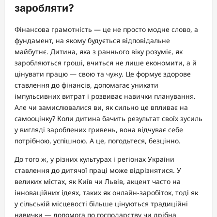
заробляти?
Фінансова грамотність — це не просто модне слово, а
фундамент, на якому будується відповідальне
майбутнє. Дитина, яка з раннього віку розуміє, як
заробляються гроші, вчиться не лише економити, а й
цінувати працю — свою та чужу. Це формує здорове
ставлення до фінансів, допомагає уникати
імпульсивних витрат і розвиває навички планування.
Але чи замислювалися ви, як сильно це впливає на
самооцінку? Коли дитина бачить результат своїх зусиль
у вигляді зароблених гривень, вона відчуває себе
потрібною, успішною. А це, погодьтеся, безцінно.
До того ж, у різних культурах і регіонах України
ставлення до дитячої праці може відрізнятися. У
великих містах, як Київ чи Львів, акцент часто на
інноваційних ідеях, таких як онлайн-заробіток, тоді як
у сільській місцевості більше цінуються традиційні
навички — допомога по господарству чи дрібна