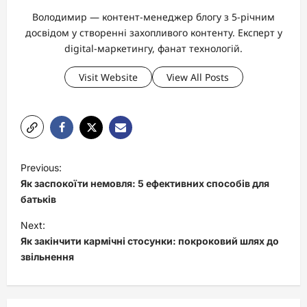
Володимир — контент-менеджер блогу з 5-річним
досвідом у створенні захопливого контенту. Експерт у
digital-маркетингу, фанат технологій.
Visit Website
View All Posts
P
Previous:
o
Як заспокоїти немовля: 5 ефективних способів для
s
батьків
t
Next:
Як закінчити кармічні стосунки: покроковий шлях до
n
звільнення
a
v