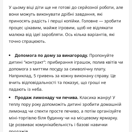
У цьому віці діти ще не готові до серйозної роботи, але
вони можуть виконувати дрібні завдання, які
приносять радість і перші копійки. Головне — зробити
процес цікавим, майже ігровим, щоб не відлякати
малюка від ідеї заробляти. Ось кілька варіантів, які
точно спрацюють.
Допомога по дому за винагороду.
Пропонуйте
дитині “контракт”: прибирання іграшок, полив квітів чи
допомога з миттям посуду за символічну плату.
Наприклад, 5 гривень за кожну виконану справу. Це
вчить відповідальності та показує, що гроші не
падають із неба.
Продаж лимонаду чи печива.
Класика жанру! У
теплу пору року допоможіть дитині зробити домашній
лимонад чи спекти просте печиво, а потім організуйте
міні-торгівлю біля будинку чи на місцевому ярмарку.
Це розвиває комунікабельність і базові навички
продажів.