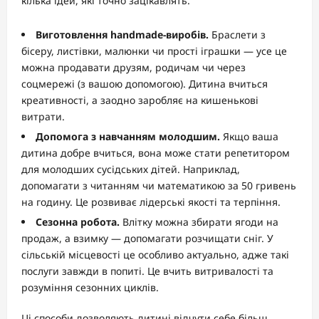
кілька ідей, які точно зацікавлять.
Виготовлення handmade-виробів.
Браслети з
бісеру, листівки, малюнки чи прості іграшки — усе це
можна продавати друзям, родичам чи через
соцмережі (з вашою допомогою). Дитина вчиться
креативності, а заодно заробляє на кишенькові
витрати.
Допомога з навчанням молодшим.
Якщо ваша
дитина добре вчиться, вона може стати репетитором
для молодших сусідських дітей. Наприклад,
допомагати з читанням чи математикою за 50 гривень
на годину. Це розвиває лідерські якості та терпіння.
Сезонна робота.
Влітку можна збирати ягоди на
продаж, а взимку — допомагати розчищати сніг. У
сільській місцевості це особливо актуально, адже такі
послуги завжди в попиті. Це вчить витривалості та
розуміння сезонних циклів.
Ці способи дозволяють дитині відчути себе більш