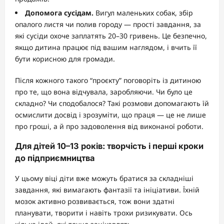
Допомога сусідам.
Вигул маленьких собак, збір
опалого листя чи полив городу — прості завдання, за
які сусіди охоче заплатять 20–30 гривень. Це безпечно,
якщо дитина працює під вашим наглядом, і вчить її
бути корисною для громади.
Після кожного такого “проєкту” поговоріть із дитиною
про те, що вона відчувала, заробляючи. Чи було це
складно? Чи сподобалося? Такі розмови допомагають їй
осмислити досвід і зрозуміти, що праця — це не лише
про гроші, а й про задоволення від виконаної роботи.
Для дітей 10–13 років: творчість і перші кроки
до підприємництва
У цьому віці діти вже можуть братися за складніші
завдання, які вимагають фантазії та ініціативи. Їхній
мозок активно розвивається, тож вони здатні
планувати, творити і навіть трохи ризикувати. Ось