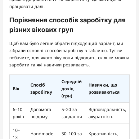
працювати далі.
Порівняння способів заробітку для
різних вікових груп
Щоб вам було легше обрати підходящий варіант, ми
зібрали основні способи заробітку в таблицю. Тут ви
побачите, для якого віку вони підходять, скільки можна
заробити та які навички розвивають.
Середній
Спосіб
Навички, що
Вік
дохід
заробітку
розвиваються
(грн)
6–10
Допомога
5–20 за
Відповідальність,
років
по дому
завдання
акуратність
10–
Handmade-
30–100 за
Креативність,
13