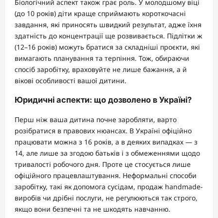
Біологічний аспект також грає роль. У молодшому віці
(до 10 років) діти краще сприймають короткочасні
завдання, які приносять швидкий результат, адже їхня
здатність до концентрації ще розвивається. Підлітки ж
(12–16 років) можуть братися за складніші проєкти, які
вимагають планування та терпіння. Тож, обираючи
спосіб заробітку, враховуйте не лише бажання, а й
вікові особливості вашої дитини.
Юридичні аспекти: що дозволено в Україні?
Перш ніж ваша дитина почне заробляти, варто
розібратися в правових нюансах. В Україні офіційно
працювати можна з 16 років, а в деяких випадках — з
14, але лише за згодою батьків і з обмеженнями щодо
тривалості робочого дня. Проте це стосується лише
офіційного працевлаштування. Неформальні способи
заробітку, такі як допомога сусідам, продаж handmade-
виробів чи дрібні послуги, не регулюються так строго,
якщо вони безпечні та не шкодять навчанню.