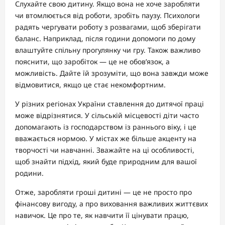
Слухайте свою дитину. Якщо вона не хоче заробляти
чи втомлюється від роботи, зробіть паузу. Психологи
радять чергувати роботу з розвагами, щоб зберігати
баланс. Наприклад, після години допомоги по дому
влаштуйте спільну прогулянку чи гру. Також важливо
пояснити, що заробіток — це не обов’язок, а
можливість. Дайте їй зрозуміти, що вона завжди може
відмовитися, якщо це стає некомфортним.
У різних регіонах України ставлення до дитячої праці
може відрізнятися. У сільській місцевості діти часто
допомагають із господарством із раннього віку, і це
вважається нормою. У містах же більше акценту на
творчості чи навчанні. Зважайте на ці особливості,
щоб знайти підхід, який буде природним для вашої
родини.
Отже, заробляти гроші дитині — це не просто про
фінансову вигоду, а про виховання важливих життєвих
навичок. Це про те, як навчити її цінувати працю,