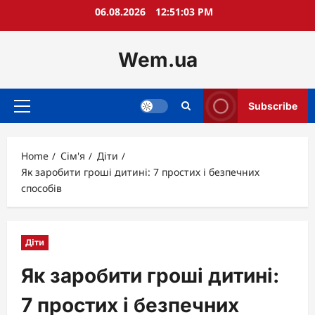
Skip
06.08.2026
12:51:04 PM
to
content
Wem.ua
Subscribe
Primary
Menu
Home
Сім'я
Діти
Як заробити гроші дитині: 7 простих і безпечних
способів
Діти
Як заробити гроші дитині:
7 простих і безпечних