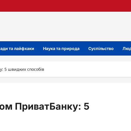
ади та лайфхаки
Наука та природа
Суспільство
Люд
у: 5 швидких способів
ром ПриватБанку: 5