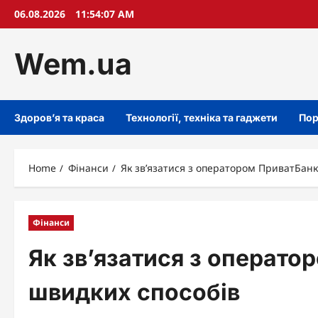
Skip
06.08.2026
11:54:08 AM
to
content
Wem.ua
Здоров’я та краса
Технології, техніка та гаджети
Пор
Home
Фінанси
Як зв’язатися з оператором ПриватБанк
Фінанси
Як зв’язатися з операто
швидких способів