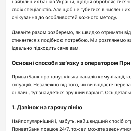
найбільших банків України, щодня обробляє тисячі
своїх спеціалістів. Але щоб не губитися в численних 
очікування до особливостей кожного методу.
Давайте разом розберемо, як швидко отримати відп
стикаєтеся з подібною потребою. Ми розглянемо всі
ідеально підходить саме вам.
Основні способи зв’язку з оператором Пр
ПриватБанк пропонує кілька каналів комунікації, ко
ситуацій. Незалежно від того, чи ви віддаєте пере
онлайн, тут знайдеться зручний варіант. Ось детал
1. Дзвінок на гарячу лінію
Найпопулярніший і, мабуть, найшвидший спосіб отр
ПриватБанк працює 24/7, тож ви можете звернутися в