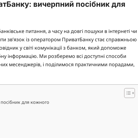
атБанку: вичерпний посібник для
нківське питання, а часу на довгі пошуки в інтернеті чи
енти зв’язок із оператором ПриватБанку стає справжньою
відник у світі комунікації з банком, який допоможе
ібну інформацію. Ми розберемо всі доступні способи
асних месенджерів, і поділимося практичними порадами,
 посібник для кожного