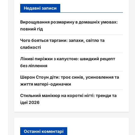
Недавні записи
Вирощування розмарину в домашніх умовах:
повний гід
Чого бояться таргани: запахи, світло та
слабкості
Ліниві пиріжки з капустою: швидкий рецепт
без ліплення
Шерон Стоун діти: троє синів, усиновлення та
життя матері-одиначки
Стильний манікюр на короткі нігті: тренди та
ідеї 2026
Останні коментарі