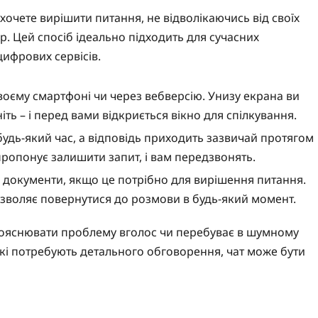
очете вирішити питання, не відволікаючись від своїх
р. Цей спосіб ідеально підходить для сучасних
цифрових сервісів.
воєму смартфоні чи через вебверсію. Унизу екрана ви
іть – і перед вами відкриється вікно для спілкування.
удь-який час, а відповідь приходить зазвичай протягом
пропонує залишити запит, і вам передзвонять.
 документи, якщо це потрібно для вирішення питання.
дозволяє повернутися до розмови в будь-який момент.
 пояснювати проблему вголос чи перебуває в шумному
 які потребують детального обговорення, чат може бути