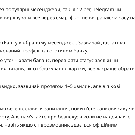
з популярні месенджери, такі як Viber, Telegram чи
ик вирішувати все через смартфон, не витрачаючи часу н
атБанку в обраному месенджері. Зазвичай достатньо
ікований профіль із логотипом банку.
 уточнювати баланс, перевіряти статус заявки чи
их питань, як-от блокування картки, все ж краще обрати
идко, зазвичай протягом 1–5 хвилин, але в пікові
 можете поставити запитання, поки п’єте ранкову каву чи
орту. Але пам’ятайте про безпеку: ніколи не надсилайте
и, навіть якщо співрозмовник здається офіційним