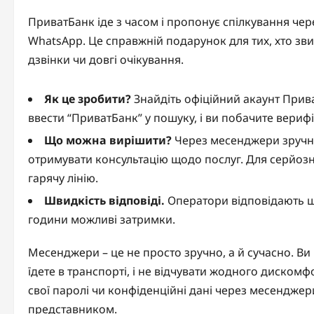
ПриватБанк іде з часом і пропонує спілкування чере
WhatsApp. Це справжній подарунок для тих, хто зв
дзвінки чи довгі очікування.
Як це зробити?
Знайдіть офіційний акаунт Прив
ввести “ПриватБанк” у пошуку, і ви побачите вериф
Що можна вирішити?
Через месенджери зручно
отримувати консультацію щодо послуг. Для серйозн
гарячу лінію.
Швидкість відповіді.
Оператори відповідають шв
години можливі затримки.
Месенджери – це не просто зручно, а й сучасно. Ви
їдете в транспорті, і не відчувати жодного дискомф
свої паролі чи конфіденційні дані через месенджер
представником.