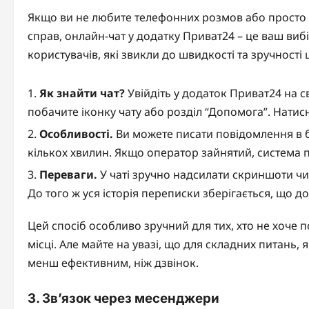
Якщо ви не любите телефонних розмов або просто х
справ, онлайн-чат у додатку Приват24 – це ваш вибі
користувачів, які звикли до швидкості та зручності 
Як знайти чат?
Увійдіть у додаток Приват24 на с
побачите іконку чату або розділ “Допомога”. Натисн
Особливості.
Ви можете писати повідомлення в б
кількох хвилин. Якщо оператор зайнятий, система 
Переваги.
У чаті зручно надсилати скриншоти чи
До того ж уся історія переписки зберігається, що 
Цей спосіб особливо зручний для тих, хто не хоче
місці. Але майте на увазі, що для складних питань,
менш ефективним, ніж дзвінок.
3. Зв’язок через месенджери