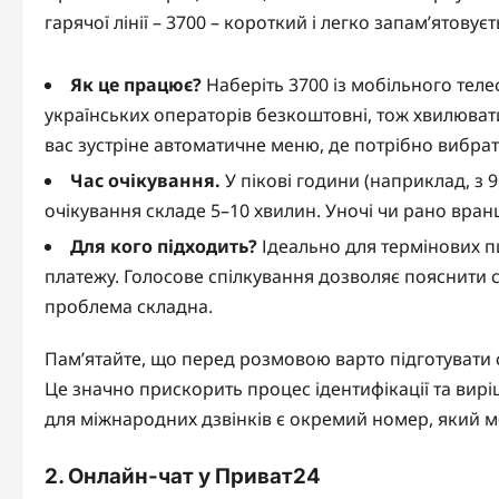
гарячої лінії – 3700 – короткий і легко запам’ятову
Як це працює?
Наберіть 3700 із мобільного теле
українських операторів безкоштовні, тож хвилюват
вас зустріне автоматичне меню, де потрібно вибрат
Час очікування.
У пікові години (наприклад, з 9
очікування складе 5–10 хвилин. Уночі чи рано вран
Для кого підходить?
Ідеально для термінових пи
платежу. Голосове спілкування дозволяє пояснити 
проблема складна.
Пам’ятайте, що перед розмовою варто підготувати с
Це значно прискорить процес ідентифікації та вир
для міжнародних дзвінків є окремий номер, який м
2. Онлайн-чат у Приват24