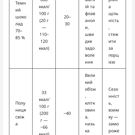
Темн
ккал/
ій та
а
ий
100 г
флав
щіль
шоко
20–
(20 г
анол
ність
лад
30
—
и,
,
70–
110–
шви
стеж
85 %
120
дке
ити
ккал)
задо
за
воле
порц
ння
ією
Вели
кий
об’єм
Сезо
33
,
нніст
ккал/
Полу
клітк
ь,
100 г
ниця
овин
взим
(200
~40
свіж
а,
ку —
г —
а
низь
замо
~66
ка
роже
ккал)