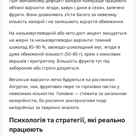
При звичайному дефіциті калорій найкраще працюють
об’ємні варіанти: ягоди, кавун і диня в сезон, запечені
фрукти. Вони дозволяють з’їсти багато за невелику
кількість калорій і не залишають відчуття обмеження.
На низьковуглеводній або кето-дієті акцент зміщується
на жирні та низьковуглеводні варіанти: темний
шоколад 85–90 %, авокадо-шоколадний мус, ягоди в
дуже обмеженій кількості (50–80 г), крем з кокосових
вершків і еритритолу. Більшість фруктів тут під
забороною або строго дозуються.
Веганські варіанти легко будуються на рослинних
йогуртах, чиа, фруктових пюре та горіхових пастах у
невеликих кількостях. Головне — стежити за загальною
калорійністю, бо рослинні альтернативи іноді
калорійніші за тваринні аналоги.
Психологія та стратегії, які реально
працюють