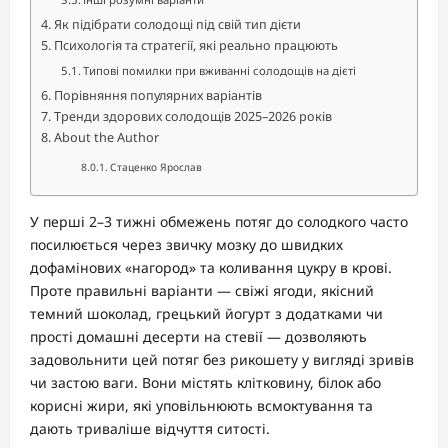
Як підібрати солодощі під свій тип дієти
Психологія та стратегії, які реально працюють
Типові помилки при вживанні солодощів на дієті
Порівняння популярних варіантів
Тренди здорових солодощів 2025–2026 років
About the Author
Стаценко Ярослав
У перші 2–3 тижні обмежень потяг до солодкого часто
посилюється через звичку мозку до швидких
дофамінових «нагород» та коливання цукру в крові.
Проте правильні варіанти — свіжі ягоди, якісний
темний шоколад, грецький йогурт з додатками чи
прості домашні десерти на стевії — дозволяють
задовольнити цей потяг без рикошету у вигляді зривів
чи застою ваги. Вони містять клітковину, білок або
корисні жири, які уповільнюють всмоктування та
дають триваліше відчуття ситості.