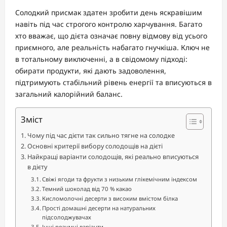
Солодкий присмак здатен зробити день яскравішим
навіть під час строгого контролю харчування. Багато
хто вважає, що дієта означає повну відмову від усього
приємного, але реальність набагато гнучкіша. Ключ не
в тотальному виключенні, а в свідомому підході:
обирати продукти, які дають задоволення,
підтримують стабільний рівень енергії та вписуються в
загальний калорійний баланс.
Зміст
Чому під час дієти так сильно тягне на солодке
Основні критерії вибору солодощів на дієті
Найкращі варіанти солодощів, які реально вписуються
в дієту
Свіжі ягоди та фрукти з низьким глікемічним індексом
Темний шоколад від 70 % какао
Кисломолочні десерти з високим вмістом білка
Прості домашні десерти на натуральних
підсолоджувачах
Інші розумні варіанти