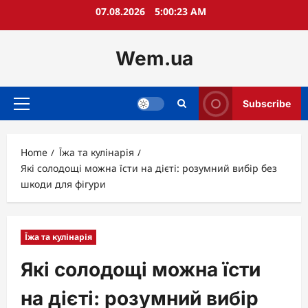
Skip
07.08.2026
5:00:24 AM
to
content
Wem.ua
Subscribe
Primary
Menu
Home
Їжа та кулінарія
Які солодощі можна їсти на дієті: розумний вибір без
шкоди для фігури
Їжа та кулінарія
Які солодощі можна їсти
на дієті: розумний вибір