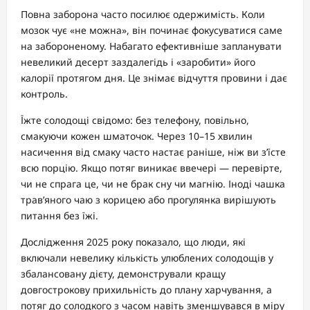
Повна заборона часто посилює одержимість. Коли
мозок чує «не можна», він починає фокусуватися саме
на забороненому. Набагато ефективніше запланувати
невеликий десерт заздалегідь і «заробити» його
калорії протягом дня. Це знімає відчуття провини і дає
контроль.
Їжте солодощі свідомо: без телефону, повільно,
смакуючи кожен шматочок. Через 10–15 хвилин
насичення від смаку часто настає раніше, ніж ви з’їсте
всю порцію. Якщо потяг виникає ввечері — перевірте,
чи не спрага це, чи не брак сну чи магнію. Іноді чашка
трав’яного чаю з корицею або прогулянка вирішують
питання без їжі.
Дослідження 2025 року показало, що люди, які
включали невелику кількість улюблених солодощів у
збалансовану дієту, демонстрували кращу
довгострокову прихильність до плану харчування, а
потяг до солодкого з часом навіть зменшувався в міру