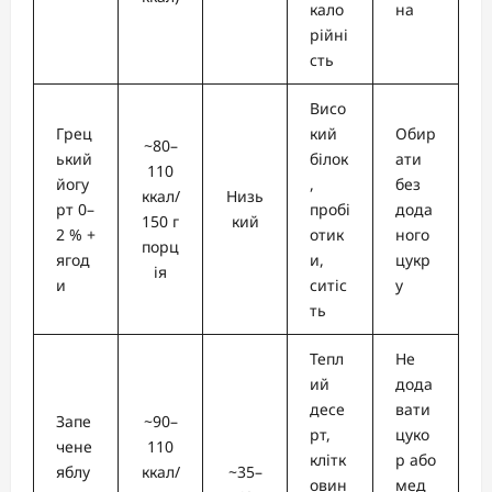
кало
на
рійні
сть
Висо
Грец
кий
Обир
~80–
ький
білок
ати
110
йогу
,
без
ккал/
Низь
рт 0–
пробі
дода
150 г
кий
2 % +
отик
ного
порц
ягод
и,
цукр
ія
и
ситіс
у
ть
Тепл
Не
ий
дода
десе
вати
Запе
~90–
рт,
цуко
чене
110
клітк
р або
яблу
ккал/
~35–
овин
мед