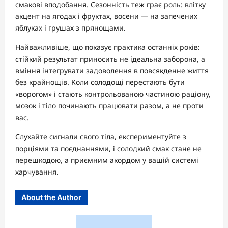
смакові вподобання. Сезонність теж грає роль: влітку
акцент на ягодах і фруктах, восени — на запечених
яблуках і грушах з прянощами.
Найважливіше, що показує практика останніх років:
стійкий результат приносить не ідеальна заборона, а
вміння інтегрувати задоволення в повсякденне життя
без крайнощів. Коли солодощі перестають бути
«ворогом» і стають контрольованою частиною раціону,
мозок і тіло починають працювати разом, а не проти
вас.
Слухайте сигнали свого тіла, експериментуйте з
порціями та поєднаннями, і солодкий смак стане не
перешкодою, а приємним акордом у вашій системі
харчування.
About the Author