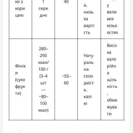
ко з
1
40
а,
у
кори
сере
низь
вели
цею
днє
ка
ких
варті
кільк
сть
остях
Висо
280–
ка
290
Нату
кало
ккал/
раль
Фінік
рійн
100 г
на
и
а
(3–4
~55–
соло
(сухо
щіль
шт
60
дкіст
фрук
ність
—
ь,
ти)
,
~80–
калі
обме
100
ю
жува
ккал)
ти