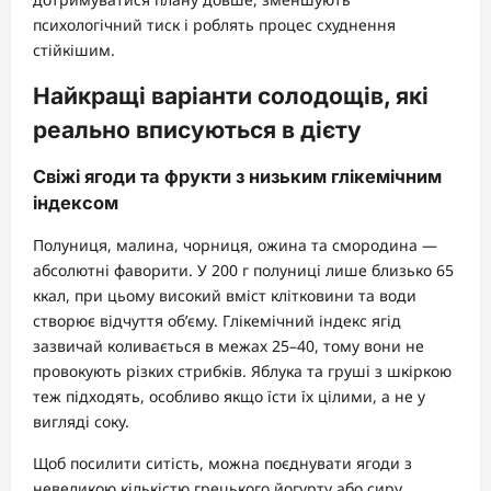
психологічний тиск і роблять процес схуднення
стійкішим.
Найкращі варіанти солодощів, які
реально вписуються в дієту
Свіжі ягоди та фрукти з низьким глікемічним
індексом
Полуниця, малина, чорниця, ожина та смородина —
абсолютні фаворити. У 200 г полуниці лише близько 65
ккал, при цьому високий вміст клітковини та води
створює відчуття об’єму. Глікемічний індекс ягід
зазвичай коливається в межах 25–40, тому вони не
провокують різких стрибків. Яблука та груші з шкіркою
теж підходять, особливо якщо їсти їх цілими, а не у
вигляді соку.
Щоб посилити ситість, можна поєднувати ягоди з
невеликою кількістю грецького йогурту або сиру.