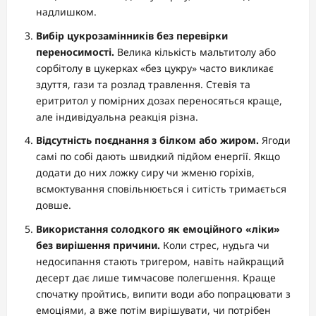
надлишком.
Вибір цукрозамінників без перевірки
переносимості.
Велика кількість мальтитолу або
сорбітолу в цукерках «без цукру» часто викликає
здуття, гази та розлад травлення. Стевія та
еритритол у помірних дозах переносяться краще,
але індивідуальна реакція різна.
Відсутність поєднання з білком або жиром.
Ягоди
самі по собі дають швидкий підйом енергії. Якщо
додати до них ложку сиру чи жменю горіхів,
всмоктування сповільнюється і ситість тримається
довше.
Використання солодкого як емоційного «ліки»
без вирішення причини.
Коли стрес, нудьга чи
недосипання стають тригером, навіть найкращий
десерт дає лише тимчасове полегшення. Краще
спочатку пройтись, випити води або попрацювати з
емоціями, а вже потім вирішувати, чи потрібен