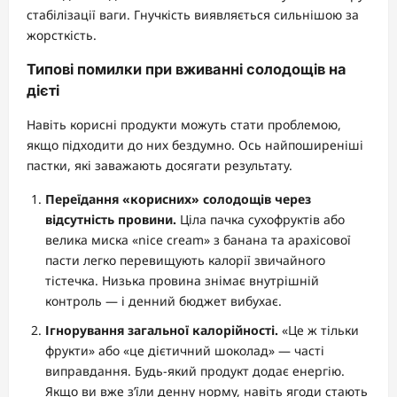
стабілізації ваги. Гнучкість виявляється сильнішою за
жорсткість.
Типові помилки при вживанні солодощів на
дієті
Навіть корисні продукти можуть стати проблемою,
якщо підходити до них бездумно. Ось найпоширеніші
пастки, які заважають досягати результату.
Переїдання «корисних» солодощів через
відсутність провини.
Ціла пачка сухофруктів або
велика миска «nice cream» з банана та арахісової
пасти легко перевищують калорії звичайного
тістечка. Низька провина знімає внутрішній
контроль — і денний бюджет вибухає.
Ігнорування загальної калорійності.
«Це ж тільки
фрукти» або «це дієтичний шоколад» — часті
виправдання. Будь-який продукт додає енергію.
Якщо ви вже з’їли денну норму, навіть ягоди стають