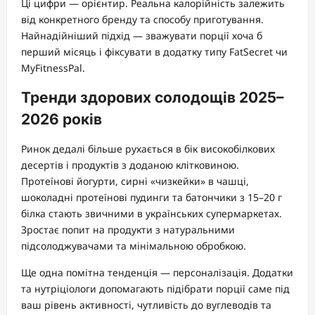
Ці цифри — орієнтир. Реальна калорійність залежить
від конкретного бренду та способу приготування.
Найнадійніший підхід — зважувати порції хоча б
перший місяць і фіксувати в додатку типу FatSecret чи
MyFitnessPal.
Тренди здорових солодощів 2025–
2026 років
Ринок дедалі більше рухається в бік високобілкових
десертів і продуктів з доданою клітковиною.
Протеїнові йогурти, сирні «чизкейки» в чашці,
шоколадні протеїнові пудинги та батончики з 15–20 г
білка стають звичними в українських супермаркетах.
Зростає попит на продукти з натуральними
підсолоджувачами та мінімальною обробкою.
Ще одна помітна тенденція — персоналізація. Додатки
та нутріціологи допомагають підібрати порції саме під
ваш рівень активності, чутливість до вуглеводів та