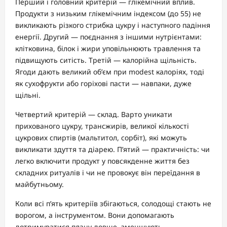
Перший і головний критерій — глікемічний вплив.
Продукти з низьким глікемічним індексом (до 55) не
викликають різкого стрибка цукру і наступного падіння
енергії. Другий — поєднання з іншими нутрієнтами:
клітковина, білок і жири уповільнюють травлення та
підвищують ситість. Третій — калорійна щільність.
Ягоди дають великий об’єм при modest калоріях, тоді
як сухофрукти або горіхові пасти — навпаки, дуже
щільні.
Четвертий критерій — склад. Варто уникати
прихованого цукру, трансжирів, великої кількості
цукрових спиртів (мальтитол, сорбіт), які можуть
викликати здуття та діарею. П’ятий — практичність: чи
легко включити продукт у повсякденне життя без
складних ритуалів і чи не провокує він переїдання в
майбутньому.
Коли всі п’ять критеріїв збігаються, солодощі стають не
ворогом, а інструментом. Вони допомагають
дотримуватися плану довше, зменшують