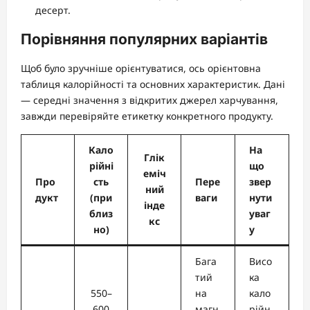
десерт.
Порівняння популярних варіантів
Щоб було зручніше орієнтуватися, ось орієнтовна
таблиця калорійності та основних характеристик. Дані
— середні значення з відкритих джерел харчування,
завжди перевіряйте етикетку конкретного продукту.
Кало
На
Глік
рійні
що
еміч
Про
сть
Пере
звер
ний
дукт
(при
ваги
нути
інде
близ
уваг
кс
но)
у
Бага
Висо
тий
ка
550–
на
кало
600
магн
рійн