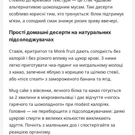
альтернативою шоколадним мусам. Такі десерти
особливо корисні тим, хто тренується: білок підтримує
м’язи, а солодкий смак знижує ризик зриву ввечері.
Прості домашні десерти на натуральних
підсолоджувачах
Ставія, еритритол та Monk fruit дають солодкість без
калорій і без різкого впливу на цукор крові. З ними
легко приготувати чиа-пудинг на мигдальному молоці
з какао, запечене яблуко з корицею та щіпкою стевії,
або «nice cream» з замороженого банана та ягід.
Мug cake з вівсянки, яєчного білка та какао готується
за 2 хвилини в мікрохвильовці і дає відчуття «чогось
гарячого та шоколадного» при modest калоріях.
Головне — не переборщити з підсолоджувачами: деякі
цукрові спирти в великих кількостях викликають
здуття. Почніть з маленьких доз і спостерігайте за
реакцією організму.