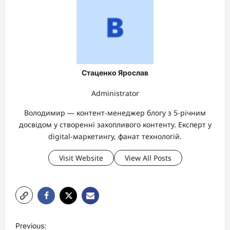
Стаценко Ярослав
Administrator
Володимир — контент-менеджер блогу з 5-річним
досвідом у створенні захопливого контенту. Експерт у
digital-маркетингу, фанат технологій.
Visit Website
View All Posts
P
Previous: