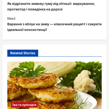
o
Як відрізнити зимову гуму від літньої: маркування,
s
протектор і поведінка на дорозі
t
Next:
Варення з яблук на зиму — класичний рецепт і секрети
n
ідеальної консистенції
a
v
i
Related Stories
g
a
t
i
o
n
Їжа та кулінарія