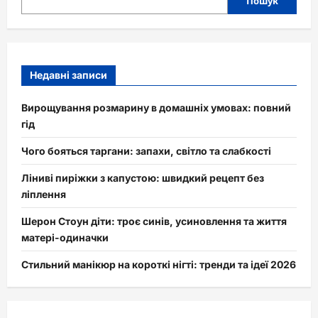
Пошук
Недавні записи
Вирощування розмарину в домашніх умовах: повний
гід
Чого бояться таргани: запахи, світло та слабкості
Ліниві пиріжки з капустою: швидкий рецепт без
ліплення
Шерон Стоун діти: троє синів, усиновлення та життя
матері-одиначки
Стильний манікюр на короткі нігті: тренди та ідеї 2026