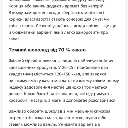
Кориця або ваніль додають аромат без калорій.
Взимку заморожені ягоди зберігають майже всі
корисні властивості і стають основою для смузі чи
«nice cream». Сезонні українські ягоди влітку — це ще
й бюджетний варіант, який легко заморозити про
запас.
Темний шоколад від 70 % какао
Якісний гіркий шоколад — один із найпопулярніших
«дозволених» продуктів. У 20–25 г (приблизно два
квадратики) міститься 120–150 ккал, але завдяки
високому вмісту какао-масла та низькому глікемічному
індексу задоволення настає швидко і тримається
довше. Какао багаті на флаваноли, які підтримують
кровообіг і настрій, а магній допомагає розслабитися.
Важливо обирати шоколад з мінімальним списком
інгредієнтів: какао-маса, какао-масло, цукор (або
стевія), можливо ваніль. Уникайте варіантів з