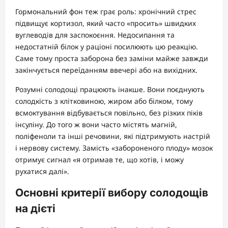
Гормональний фон теж грає роль: хронічний стрес
підвищує кортизол, який часто «просить» швидких
вуглеводів для заспокоєння. Недосипання та
недостатній білок у раціоні посилюють цю реакцію.
Саме тому проста заборона без заміни майже завжди
закінчується переїданням ввечері або на вихідних.
Розумні солодощі працюють інакше. Вони поєднують
солодкість з клітковиною, жиром або білком, тому
всмоктування відбувається повільно, без різких піків
інсуліну. До того ж вони часто містять магній,
поліфеноли та інші речовини, які підтримують настрій
і нервову систему. Замість «забороненого плоду» мозок
отримує сигнал «я отримав те, що хотів, і можу
рухатися далі».
Основні критерії вибору солодощів
на дієті