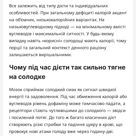
Все залежить від типу дієти та індивідуальних
особливостей. При загальному дефіциті калорій акцент
на об’ємних, низькокалорійних варіантах. На
низьковуглеводному підході — на мінімальному вмісті
вуглеводів і максимальній ситності. У будь-якому
випадку навіть «корисні» солодощі мають калорії, тому
порції та загальний контекст денного раціону
залишаються вирішальними.
Чому під час дієти так сильно тягне
на солодке
Мозок сприймає солодкий смак як сигнал швидкої
енергії та задоволення. Під час обмеження калорій або
вуглеводів рівень дофаміну може тимчасово падати, а
рецептори стають чутливішими до солодкого — звідси
і посилений потяг. До того ж багато класичних дієт
створюють різкі стрибки та падіння цукру в крові, що
провокує нові атаки голоду вже через годину-дві.