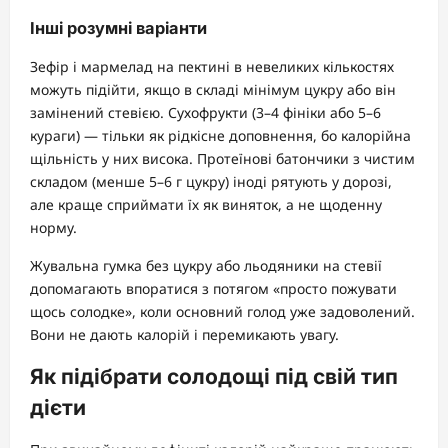
Інші розумні варіанти
Зефір і мармелад на пектині в невеликих кількостях
можуть підійти, якщо в складі мінімум цукру або він
замінений стевією. Сухофрукти (3–4 фініки або 5–6
кураги) — тільки як рідкісне доповнення, бо калорійна
щільність у них висока. Протеїнові батончики з чистим
складом (менше 5–6 г цукру) іноді рятують у дорозі,
але краще сприймати їх як виняток, а не щоденну
норму.
Жувальна гумка без цукру або льодяники на стевії
допомагають впоратися з потягом «просто пожувати
щось солодке», коли основний голод уже задоволений.
Вони не дають калорій і перемикають увагу.
Як підібрати солодощі під свій тип
дієти