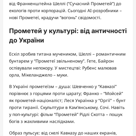
від Франкенштейна Шеллі (“Сучасний Прометей”) до
екологів проти корпорацій. Сьогодні AI-розробники –
нові Прометеї, крадучи “вогонь” свідомості.
Прометей у культурі: від античності
до України
Есхіл зробив титана мучеником, Шеллі – романтичним
бунтарем у “Прометеї звільненому”. Гете, Байрон
оспівували непокору. У мистецтві: Рубенс малював
орла, Мікеланджело – муки.
В Україні прометеїзм – душа: Шевченко у “Кавказі”
порівнює з горцями проти царату; Франко – “Мойсей”
як прометей-націоналіст; Леся Українка у “Оргії” – бунт
проти тиранії. Скульптури в Кам’янському, Сочі. Навіть
у поп-культурі: фільм “Прометей” Рідлі Скотта – пошук
богів з жахливими наслідками.
Образ пульсує: від скелі Кавказу до наших екранів,