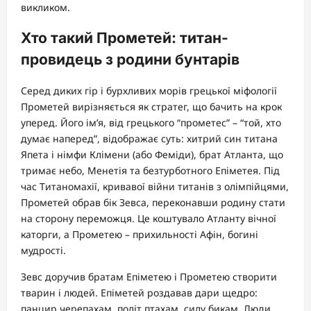
викликом.
Хто такий Прометей: титан-
провидець з родини бунтарів
Серед диких гір і бурхливих морів грецької міфології
Прометей вирізняється як стратег, що бачить на крок
уперед. Його ім’я, від грецького “прометес” – “той, хто
думає наперед”, відображає суть: хитрий син титана
Япета і німфи Клімени (або Феміди), брат Атланта, що
тримає небо, Менетія та безтурботного Епіметея. Під
час Титаномахії, кривавої війни титанів з олімпійцями,
Прометей обрав бік Зевса, переконавши родину стати
на сторону переможця. Це коштувало Атланту вічної
каторги, а Прометею – прихильності Афін, богині
мудрості.
Зевс доручив братам Епіметею і Прометею створити
тварин і людей. Епіметей роздавав дари щедро:
панцир черепахам, політ птахам, силу бикам. Люди