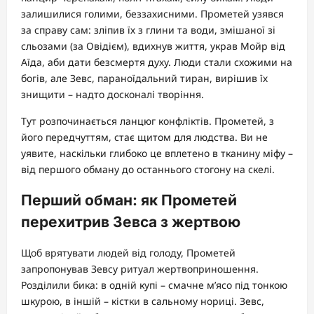
залишилися голими, беззахисними. Прометей узявся
за справу сам: зліпив їх з глини та води, змішаної зі
сльозами (за Овідієм), вдихнув життя, украв Мойр від
Аїда, аби дати безсмертя духу. Люди стали схожими на
богів, але Зевс, параноїдальний тиран, вирішив їх
знищити – надто досконалі творіння.
Тут розпочинається ланцюг конфліктів. Прометей, з
його передчуттям, стає щитом для людства. Ви не
уявите, наскільки глибоко це вплетено в тканину міфу –
від першого обману до останнього стогону на скелі.
Перший обман: як Прометей
перехитрив Зевса з жертвою
Щоб врятувати людей від голоду, Прометей
запропонував Зевсу ритуал жертвоприношення.
Розділили бика: в одній купі – смачне м’ясо під тонкою
шкурою, в іншій – кістки в сальному нориці. Зевс,