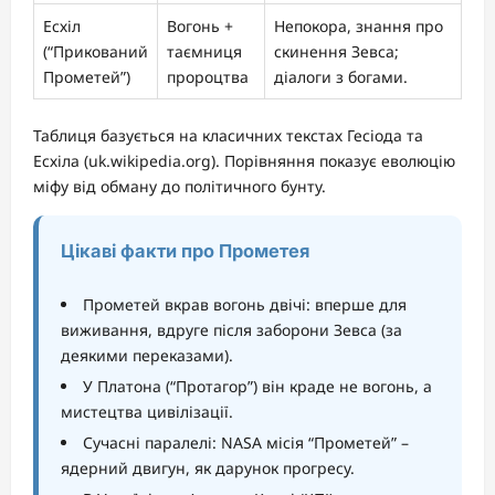
Есхіл
Вогонь +
Непокора, знання про
(“Прикований
таємниця
скинення Зевса;
Прометей”)
пророцтва
діалоги з богами.
Таблиця базується на класичних текстах Гесіода та
Есхіла (uk.wikipedia.org). Порівняння показує еволюцію
міфу від обману до політичного бунту.
Цікаві факти про Прометея
Прометей вкрав вогонь двічі: вперше для
виживання, вдруге після заборони Зевса (за
деякими переказами).
У Платона (“Протагор”) він краде не вогонь, а
мистецтва цивілізації.
Сучасні паралелі: NASA місія “Прометей” –
ядерний двигун, як дарунок прогресу.