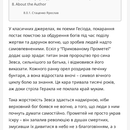
About the Author
Стаценко Ярослав
У класичних джерелах, як поеми Гесіода, покарання
постає помстою за обдурення богів під час поділу
жертви та дарунок вогню, що зробив людей надто
самовпевненими. Есхіл у “Прикованому Прометеї”
додає шар зради: титан знав пророцтво про сина
Зевса, сильнішого за батька, і відмовився його
виказати. Кожного ранку орел роздирав печінку
бунтаря, а вона відростала вночі – символ вічного
циклу болю за знання. Ця кара тривала тисячі років,
аж доки стріла Геракла не поклала край мукам.
Така жорстокість Зевса здається надмірною, ніби
верховний бог боявся не вогню, а того, що люди з ним
почнуть думати самостійно. Прометей не просто украв
іскру – він запалив революцію в душах смертних,
змусивши їх дивитися в небо не з благоговінням, а з