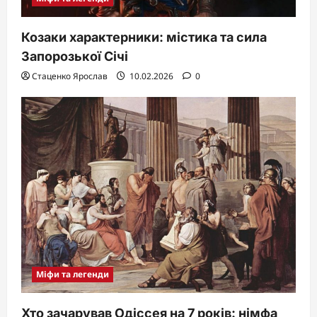
Козаки характерники: містика та сила
Запорозької Січі
Стаценко Ярослав
10.02.2026
0
Міфи та легенди
Хто зачарував Одіссея на 7 років: німфа