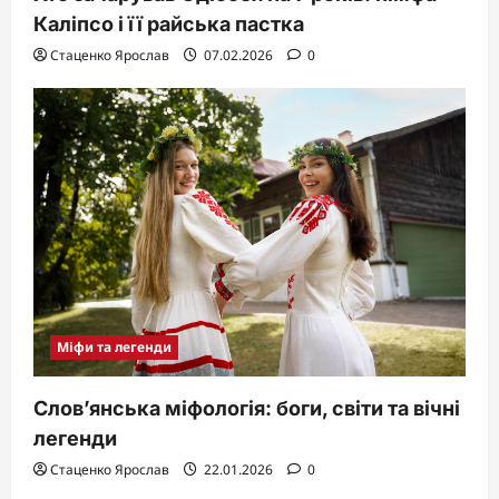
Каліпсо і її райська пастка
Стаценко Ярослав
07.02.2026
0
Міфи та легенди
Слов’янська міфологія: боги, світи та вічні
легенди
Стаценко Ярослав
22.01.2026
0