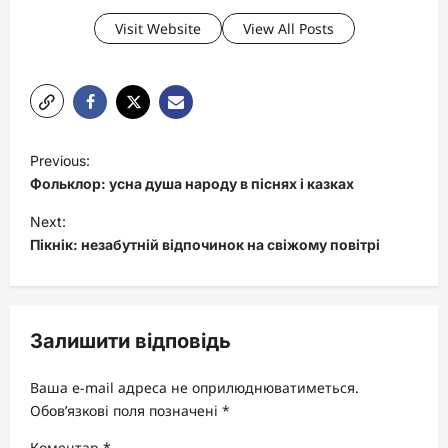
Visit Website
View All Posts
P
Previous:
o
Фольклор: усна душа народу в піснях і казках
s
Next:
t
Пікнік: незабутній відпочинок на свіжому повітрі
n
a
v
Залишити відповідь
i
Ваша e-mail адреса не оприлюднюватиметься.
g
Обов’язкові поля позначені
*
a
Коментар
*