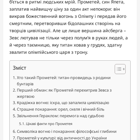
б’ється в ритмі людських мрій. Прометей, син Япета,
заплатив найвищчу ціну за один акт непокори: він
викрав божественний вогонь з Олімпу і передав його
смертним, перетворивши бідолашних створінь на
творців цивілізації. Але це лише вершина айсберга –
Зевс лютував не тільки через полум’я в руках людей, а
й через таємницю, яку титан ховав у грудях, здатну
звалити олімпійського царя з трону.
Зміст
Хто такий Прометей: титан-провидець з родини
бунтарів
Перший обман: як Прометей перехитрив Зевса з
жертвою
Крадіжка вогню: іскра, що запалила цивілізацію
Страшне покарання: орел, скеля і вічний біль
Звільнення Гераклом: перемога над судьбою
Цікаві факти про Прометея
Символіка вогню і покарання: філософські глибини
Прометей у культурі: від античності до України