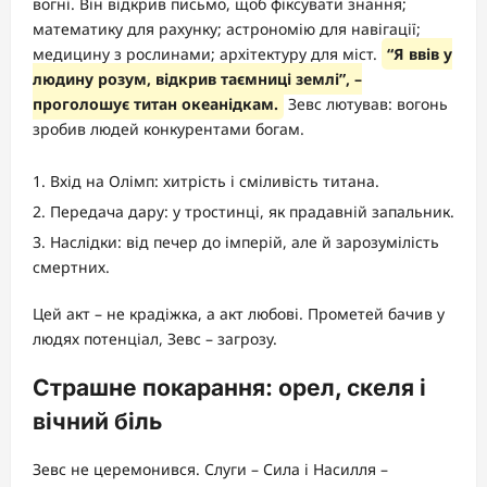
вогні. Він відкрив письмо, щоб фіксувати знання;
математику для рахунку; астрономію для навігації;
медицину з рослинами; архітектуру для міст.
“Я ввів у
людину розум, відкрив таємниці землі”, –
проголошує титан океанідкам.
Зевс лютував: вогонь
зробив людей конкурентами богам.
Вхід на Олімп: хитрість і сміливість титана.
Передача дару: у тростинці, як прадавній запальник.
Наслідки: від печер до імперій, але й зарозумілість
смертних.
Цей акт – не крадіжка, а акт любові. Прометей бачив у
людях потенціал, Зевс – загрозу.
Страшне покарання: орел, скеля і
вічний біль
Зевс не церемонився. Слуги – Сила і Насилля –