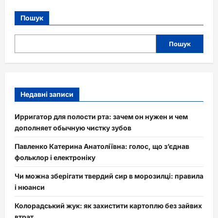
Пошук
Пошук
Недавні записи
Ирригатор для полости рта: зачем он нужен и чем
дополняет обычную чистку зубов
Павленко Катерина Анатоліївна: голос, що з’єднав
фольклор і електроніку
Чи можна зберігати твердий сир в морозилці: правила
і нюанси
Колорадський жук: як захистити картоплю без зайвих
втрат