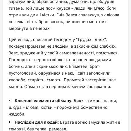
зарозумілий, обрав останню, думаючи, що обдурив
титана. Той лише посміхнувся – люди їли м’ясо, боги
отримали дим і кістки. Гнів Зевса спалахнув, як лісова
пожежа: він забрав вогонь, лишивши смертних
мерзнути в печерах.
Цей епізод, описаний Гесіодом у “Трудах і днях”,
показує Прометея не злодієм, а захисником слабких.
Зевс, зраджений у своїй самовпевненості, помстився
Пандорою – першою жінкою, наповненою дарами
богинь, але з скринькою лих. Епіметей, брат-
пустоголовий, одружився з нею, і світ заполонили
хвороби, старість, смерть. Прометей застерігав, але
марно. Обман став першим каменем спотикання.
Ключові елементи обману:
Бик як символ влади,
шкура – ілюзія, кістки – порожнеча божественної
жадоби.
Наслідки для людей:
Втрата вогню змусила жити в
темряві, без тепла, ремесел.