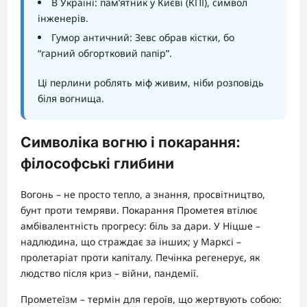
В Україні: пам’ятник у Києві (КПІ), символ
інженерів.
Гумор античний: Зевс обрав кістки, бо
“гарний обгортковий папір”.
Ці перлини роблять міф живим, ніби розповідь
біля вогнища.
Символіка вогню і покарання:
філософські глибини
Вогонь – не просто тепло, а знання, просвітництво,
бунт проти темряви. Покарання Прометея втілює
амбівалентність прогресу: біль за дари. У Ніцше –
надлюдина, що страждає за інших; у Марксі –
пролетаріат проти капіталу. Печінка регенерує, як
людство після криз – війни, пандемії.
Прометеїзм – термін для героїв, що жертвують собою: