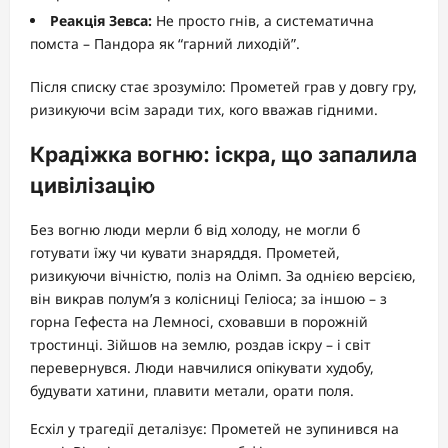
Реакція Зевса:
Не просто гнів, а систематична
помста – Пандора як “гарний лиходій”.
Після списку стає зрозуміло: Прометей грав у довгу гру,
ризикуючи всім заради тих, кого вважав гідними.
Крадіжка вогню: іскра, що запалила
цивілізацію
Без вогню люди мерли б від холоду, не могли б
готувати їжу чи кувати знаряддя. Прометей,
ризикуючи вічністю, поліз на Олімп. За однією версією,
він викрав полум’я з колісниці Геліоса; за іншою – з
горна Гефеста на Лемносі, сховавши в порожній
тростинці. Зійшов на землю, роздав іскру – і світ
перевернувся. Люди навчилися опікувати худобу,
будувати хатини, плавити метали, орати поля.
Есхіл у трагедії деталізує: Прометей не зупинився на