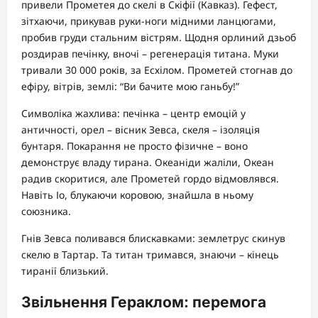
привели Прометея до скелі в Скіфії (Кавказ). Гефест,
зітхаючи, прикував руки-ноги мідними ланцюгами,
пробив груди стальним вістрям. Щодня орлиний дзьоб
роздирав печінку, вночі – регенерація титана. Муки
тривали 30 000 років, за Есхілом. Прометей стогнав до
ефіру, вітрів, землі: “Ви бачите мою ганьбу!”
Символіка жахлива: печінка – центр емоцій у
античності, орел – вісник Зевса, скеля – ізоляція
бунтаря. Покарання не просто фізичне – воно
демонструє владу тирана. Океаніди жаліли, Океан
радив скоритися, але Прометей гордо відмовлявся.
Навіть Іо, блукаючи коровою, знайшла в ньому
союзника.
Гнів Зевса поливався блискавками: землетрус скинув
скелю в Тартар. Та титан тримався, знаючи – кінець
тиранії близький.
Звільнення Гераклом: перемога