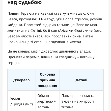
над судьбою
Подвиг Геракла на Кавказі став кульмінацією. Син
Зевса, проходячи 11-й труд, убив орла стрілою, розбив
кайдани. Прометей відкрив таємницю: Зевс не мав
женитися на Фетіді, бо її син (Ахілл чи Фок) скине його.
Зевс змилостивився, аби прославити сина. Титан
носив кільце зі скелі – нагадування клятви.
Це не кінець: міф підкреслює циклічність влади.
Прометей переміг, лишивши спадщину – вогонь у
серцях.
Основна
Джерело
причина
Деталі
покарання
Обман
Пандора як помста;
Гесіод
жертвою +
акцент на хитрості
(“Труди і дні”)
вогонь
титана.