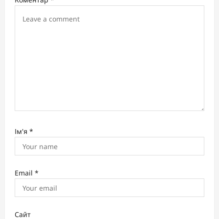
t
i
o
n
Ім'я
*
Email
*
Сайт