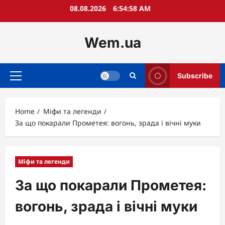
Skip
08.08.2026
6:54:59 AM
to
content
Wem.ua
Subscribe
Primary
Menu
Home
Міфи та легенди
За що покарали Прометея: вогонь, зрада і вічні муки
Міфи та легенди
За що покарали Прометея:
вогонь, зрада і вічні муки