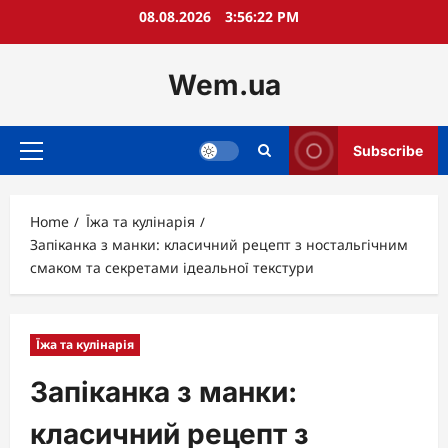
Skip
08.08.2026
3:56:23 PM
to
content
Wem.ua
Subscribe
Primary
Menu
Home
Їжа та кулінарія
Запіканка з манки: класичний рецепт з ностальгічним
смаком та секретами ідеальної текстури
Їжа та кулінарія
Запіканка з манки:
класичний рецепт з