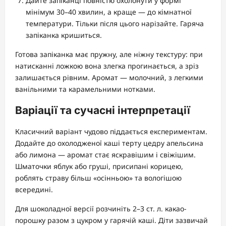
Дайте запіканці повністю охолонути у формі
мінімум 30–40 хвилин, а краще — до кімнатної
температури. Тільки після цього нарізайте. Гаряча
запіканка кришиться.
Готова запіканка має пружну, але ніжну текстуру: при
натисканні ложкою вона злегка прогинається, а зріз
залишається рівним. Аромат — молочний, з легкими
ванільними та карамельними нотками.
Варіації та сучасні інтерпретації
Класичний варіант чудово піддається експериментам.
Додайте до охолодженої каші терту цедру апельсина
або лимона — аромат стає яскравішим і свіжішим.
Шматочки яблук або груші, присипані корицею,
роблять страву більш «осінньою» та вологішою
всередині.
Для шоколадної версії розчиніть 2–3 ст. л. какао-
порошку разом з цукром у гарячій каші. Діти зазвичай