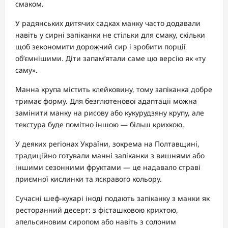
смаком.
У радянських дитячих садках манку часто додавали
навіть у сирні запіканки не стільки для смаку, скільки
щоб зекономити дорожчий сир і зробити порції
об’ємнішими. Діти запам’ятали саме цю версію як «ту
саму».
Манна крупа містить клейковину, тому запіканка добре
тримає форму. Для безглютенової адаптації можна
замінити манку на рисову або кукурудзяну крупу, але
текстура буде помітно іншою — більш крихкою.
У деяких регіонах України, зокрема на Полтавщині,
традиційно готували манні запіканки з вишнями або
іншими сезонними фруктами — це надавало страві
приємної кислинки та яскравого кольору.
Сучасні шеф-кухарі іноді подають запіканку з манки як
ресторанний десерт: з фісташковою крихтою,
апельсиновим сиропом або навіть з солоним