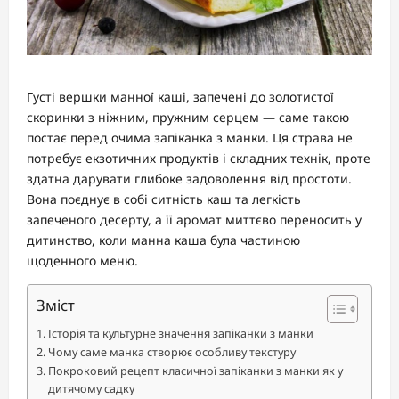
Густі вершки манної каші, запечені до золотистої
скоринки з ніжним, пружним серцем — саме такою
постає перед очима запіканка з манки. Ця страва не
потребує екзотичних продуктів і складних технік, проте
здатна дарувати глибоке задоволення від простоти.
Вона поєднує в собі ситність каш та легкість
запеченого десерту, а її аромат миттєво переносить у
дитинство, коли манна каша була частиною
щоденного меню.
Зміст
Історія та культурне значення запіканки з манки
Чому саме манка створює особливу текстуру
Покроковий рецепт класичної запіканки з манки як у
дитячому садку