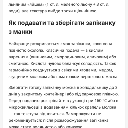
льняним «яйцем» (1 ст. л. меленого льону + 3 ст. л.
води), але текстура вийде трохи щільнішою.
Як подавати та зберігати запіканку
з манки
Найкраще розкривається смак запіканки, коли вона
повністю охолола. Класична подача — з кислим
варенням (вишневим, смородиновим, аличовим) або
сметаною. Кислота чудово балансує солодкість. Також
гармонійно поєднується з свіжими ягодами, медом,
згущеним молоком або шматочком вершкового масла.
Зберігати готову запіканку можна в холодильнику до 3
днів у закритому контейнері або під харчовою плівкою.
Перед подачею розігрівайте в духовці при 160 °C або в
мікрохвильовці з додаванням кількох крапель молока
— так текстура відновиться. Заморожувати не
рекомендується: після розморожування запіканка
може стати водянистою або крихкою.