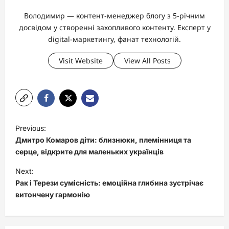
Володимир — контент-менеджер блогу з 5-річним
досвідом у створенні захопливого контенту. Експерт у
digital-маркетингу, фанат технологій.
Visit Website
View All Posts
P
Previous:
o
Дмитро Комаров діти: близнюки, племінниця та
s
серце, відкрите для маленьких українців
t
Next:
Рак і Терези сумісність: емоційна глибина зустрічає
n
витончену гармонію
a
v