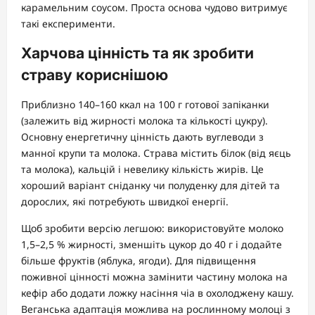
карамельним соусом. Проста основа чудово витримує
такі експерименти.
Харчова цінність та як зробити
страву кориснішою
Приблизно 140–160 ккал на 100 г готової запіканки
(залежить від жирності молока та кількості цукру).
Основну енергетичну цінність дають вуглеводи з
манної крупи та молока. Страва містить білок (від яєць
та молока), кальцій і невелику кількість жирів. Це
хороший варіант сніданку чи полуденку для дітей та
дорослих, які потребують швидкої енергії.
Щоб зробити версію легшою: використовуйте молоко
1,5–2,5 % жирності, зменшіть цукор до 40 г і додайте
більше фруктів (яблука, ягоди). Для підвищення
поживної цінності можна замінити частину молока на
кефір або додати ложку насіння чіа в охолоджену кашу.
Веганська адаптація можлива на рослинному молоці з