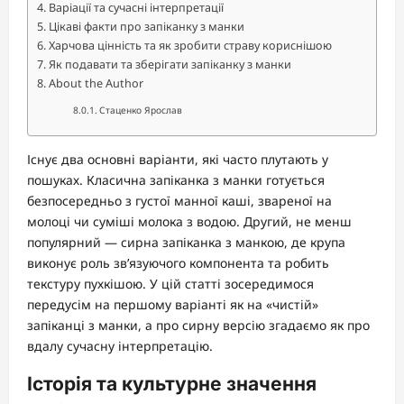
Варіації та сучасні інтерпретації
Цікаві факти про запіканку з манки
Харчова цінність та як зробити страву кориснішою
Як подавати та зберігати запіканку з манки
About the Author
Стаценко Ярослав
Існує два основні варіанти, які часто плутають у
пошуках. Класична запіканка з манки готується
безпосередньо з густої манної каші, звареної на
молоці чи суміші молока з водою. Другий, не менш
популярний — сирна запіканка з манкою, де крупа
виконує роль зв’язуючого компонента та робить
текстуру пухкішою. У цій статті зосередимося
передусім на першому варіанті як на «чистій»
запіканці з манки, а про сирну версію згадаємо як про
вдалу сучасну інтерпретацію.
Історія та культурне значення