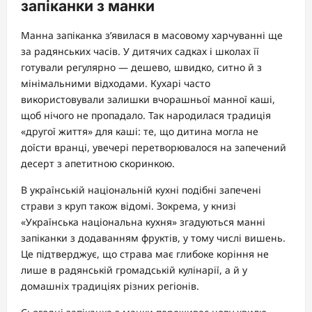
запіканки з манки
Манна запіканка з’явилася в масовому харчуванні ще
за радянських часів. У дитячих садках і школах її
готували регулярно — дешево, швидко, ситно й з
мінімальними відходами. Кухарі часто
використовували залишки вчорашньої манної каші,
щоб нічого не пропадало. Так народилася традиція
«другої життя» для каші: те, що дитина могла не
доїсти вранці, увечері перетворювалося на запечений
десерт з апетитною скоринкою.
В українській національній кухні подібні запечені
страви з круп також відомі. Зокрема, у книзі
«Українська національна кухня» згадуються манні
запіканки з додаванням фруктів, у тому числі вишень.
Це підтверджує, що страва має глибоке коріння не
лише в радянській громадській кулінарії, а й у
домашніх традиціях різних регіонів.