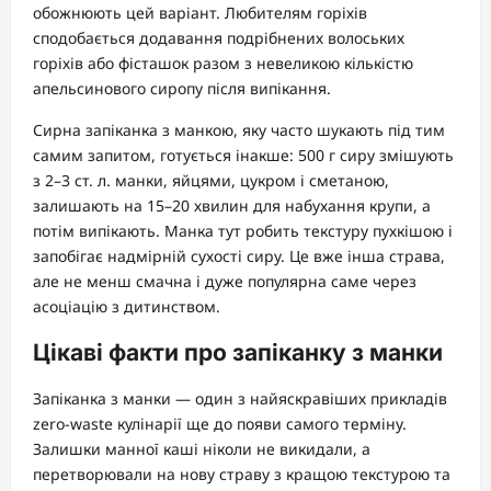
обожнюють цей варіант. Любителям горіхів
сподобається додавання подрібнених волоських
горіхів або фісташок разом з невеликою кількістю
апельсинового сиропу після випікання.
Сирна запіканка з манкою, яку часто шукають під тим
самим запитом, готується інакше: 500 г сиру змішують
з 2–3 ст. л. манки, яйцями, цукром і сметаною,
залишають на 15–20 хвилин для набухання крупи, а
потім випікають. Манка тут робить текстуру пухкішою і
запобігає надмірній сухості сиру. Це вже інша страва,
але не менш смачна і дуже популярна саме через
асоціацію з дитинством.
Цікаві факти про запіканку з манки
Запіканка з манки — один з найяскравіших прикладів
zero-waste кулінарії ще до появи самого терміну.
Залишки манної каші ніколи не викидали, а
перетворювали на нову страву з кращою текстурою та