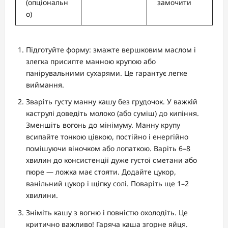
(опціональн
замочити
о)
Підготуйте форму: змажте вершковим маслом і
злегка присипте манною крупою або
панірувальними сухарями. Це гарантує легке
виймання.
Зваріть густу манну кашу без грудочок. У важкій
каструлі доведіть молоко (або суміш) до кипіння.
Зменшіть вогонь до мінімуму. Манну крупу
всипайте тонкою цівкою, постійно і енергійно
помішуючи віночком або лопаткою. Варіть 6–8
хвилин до консистенції дуже густої сметани або
пюре — ложка має стояти. Додайте цукор,
ванільний цукор і щіпку солі. Поваріть ще 1–2
хвилини.
Зніміть кашу з вогню і повністю охолодіть. Це
критично важливо! Гаряча каша згорне яйця.