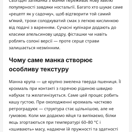
Сьогодні запіканка з манки переживає нову хвилю
популярності завдяки ностальгії. Багато хто шукає саме
«рецепт як у садочку», щоб відтворити той самий
м’який, трохи солодкуватий смак з легкою кислинкою
від подачі з варенням. Сучасні кулінари додають до
класики апельсинову цедру, фісташки чи навіть
роблять солоні версії — проте серце страви
залишається незмінним.
Чому саме манка створює
особливу текстуру
Манна крупа — це крупно змелена тверда пшениця. Її
крохмаль при контакті з гарячою рідиною швидко
набухає та желатинізується. Саме цей процес робить
кашу густою. При охолодженні крохмаль частково
ретроградуює — структура стає щільнішою, але не
гумовою. Коли ми додаємо яйця та випікаємо, білки
яєць згортаються при температурі 60–80 °C і
«зшивають» масу, надаючи їй пружності та здатності