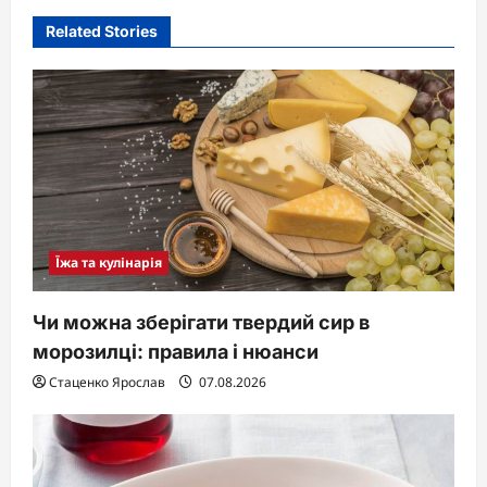
i
Related Stories
g
a
t
i
o
n
Їжа та кулінарія
Чи можна зберігати твердий сир в
морозилці: правила і нюанси
Стаценко Ярослав
07.08.2026