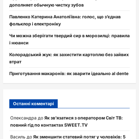
дополняет обычную чистку зубов
Павленко Катерина Анатоліївна: голос, що з’єднав
фольклор і електроніку
Чи можна зберігати твердий сир в морозилці: правила
і нюанси
Колорадський жук: як захистити картоплю без зайвих
втрат
Приготування макаронів: як зварити ідеально al dente
Останні коментарі
Олександра
до
Як зв’язатися з оператором Світ ТВ:
повний гід по контактах SWEET.TV
Василь
до
Як зменшити статевий потяг у чоловіків: 5