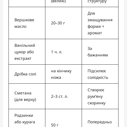
(великі)
структуру
Для
Вершкове
змащування
20–30 г
масло
форми +
аромат
Ванільний
За
цукор або
1 ч. л.
бажанням
екстракт
на кінчику
Підсилює
Дрібка солі
ножа
солодкість
Створює
Сметана
2–3 ст. л.
рум’яну
(для верху)
скоринку
Родзинки
або курага
Попередньо
50 г