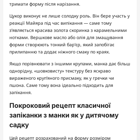
тримати форму після нарізання.
Цукор виконує не лише солодку роль. Він бере участь у
реакції Майяра під час випікання — саме тому
з’являється красива золота скоринка з карамельними
нотками. Вершкове масло або олія для змащування
форми створюють тонкий бар’єр, який запобігає
прилипанню та додає ніжного смаку по краях.
Якщо порівнювати з іншими крупами, манка дає більш
однорідну, «шовковисту» текстуру без яскраво
вираженого круп’яного присмаку, як у гречки чи
пшона. Саме тому вона ідеально підходить для
запікання.
Покроковий рецепт класичної
запіканки з манки як у дитячому
садку
Цей рецепт розрахований на форму розміром