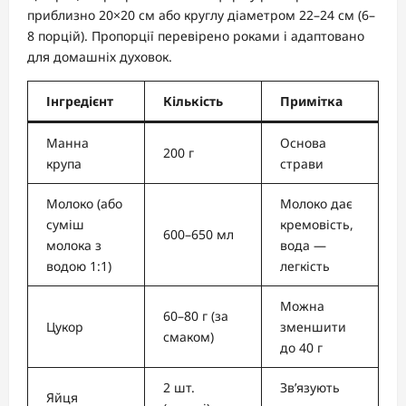
приблизно 20×20 см або круглу діаметром 22–24 см (6–
8 порцій). Пропорції перевірено роками і адаптовано
для домашніх духовок.
Інгредієнт
Кількість
Примітка
Манна
Основа
200 г
крупа
страви
Молоко (або
Молоко дає
суміш
кремовість,
600–650 мл
молока з
вода —
водою 1:1)
легкість
Можна
60–80 г (за
Цукор
зменшити
смаком)
до 40 г
2 шт.
Зв’язують
Яйця