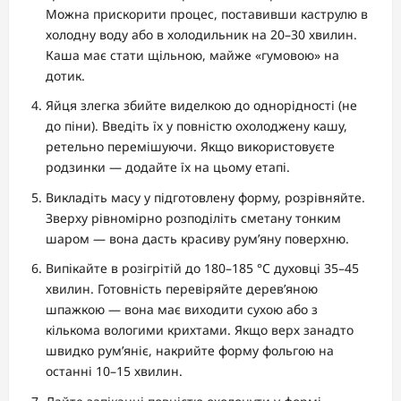
Можна прискорити процес, поставивши каструлю в
холодну воду або в холодильник на 20–30 хвилин.
Каша має стати щільною, майже «гумовою» на
дотик.
Яйця злегка збийте виделкою до однорідності (не
до піни). Введіть їх у повністю охолоджену кашу,
ретельно перемішуючи. Якщо використовуєте
родзинки — додайте їх на цьому етапі.
Викладіть масу у підготовлену форму, розрівняйте.
Зверху рівномірно розподіліть сметану тонким
шаром — вона дасть красиву рум’яну поверхню.
Випікайте в розігрітій до 180–185 °C духовці 35–45
хвилин. Готовність перевіряйте дерев’яною
шпажкою — вона має виходити сухою або з
кількома вологими крихтами. Якщо верх занадто
швидко рум’яніє, накрийте форму фольгою на
останні 10–15 хвилин.