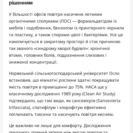
рішенням
У більшості офісів повітря насичене леткими
органічними сполуками (ЛОС) — формальдегідом із
меблів і оздоблення, бензолом із принтерного чорнила
та пластику, а також спорами цвілі і бактеріями. Усе це
накопичується в закритому просторі й стає причиною
так званого «синдрому хворої будівлі»: хронічної
втоми, головних болів, подразнення слизових і
зниженої концентрації.
Норвезький сільськогосподарський університет Осло
встановив, що кімнатні рослини здатні покращувати
якість повітря в приміщенні до 75%. НАСА ще у
класичному дослідженні 1989 року (Clean Air Study)
підтвердило, що такі види, як сансевієрія (Sansevieria
trifasciata), спатифілум і хлорофітум ефективно
поглинають токсини та насичують повітря киснем.
Це важливо не лише для комфорту. Дослідження
показують прямий зв’язок між якістю повітря та