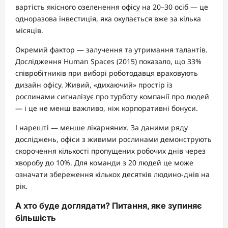
вартість якісного озеленення офісу на 20–30 осіб — це
одноразова інвестиція, яка окупається вже за кілька
місяців.
Окремий фактор — залучення та утримання талантів.
Дослідження Human Spaces (2015) показало, що 33%
співробітників при виборі роботодавця враховують
дизайн офісу. Живий, «дихаючий» простір із
рослинами сигналізує про турботу компанії про людей
— і це не менш важливо, ніж корпоративні бонуси.
І нарешті — менше лікарняних. За даними ряду
досліджень, офіси з живими рослинами демонструють
скорочення кількості пропущених робочих днів через
хворобу до 10%. Для команди з 20 людей це може
означати збереження кількох десятків людино-днів на
рік.
А хто буде доглядати? Питання, яке зупиняє
більшість