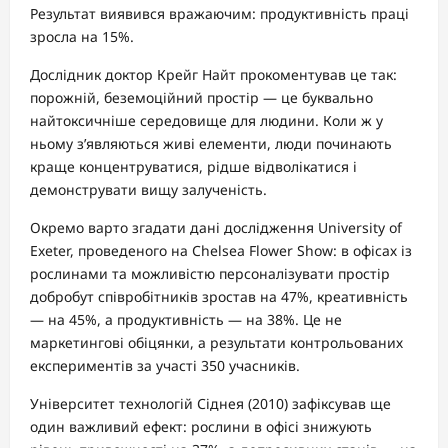
Результат виявився вражаючим: продуктивність праці
зросла на 15%.
Дослідник доктор Крейг Найт прокоментував це так:
порожній, беземоційний простір — це буквально
найтоксичніше середовище для людини. Коли ж у
ньому з’являються живі елементи, люди починають
краще концентруватися, рідше відволікатися і
демонструвати вищу залученість.
Окремо варто згадати дані дослідження University of
Exeter, проведеного на Chelsea Flower Show: в офісах із
рослинами та можливістю персоналізувати простір
добробут співробітників зростав на 47%, креативність
— на 45%, а продуктивність — на 38%. Це не
маркетингові обіцянки, а результати контрольованих
експериментів за участі 350 учасників.
Університет технологій Сіднея (2010) зафіксував ще
один важливий ефект: рослини в офісі знижують