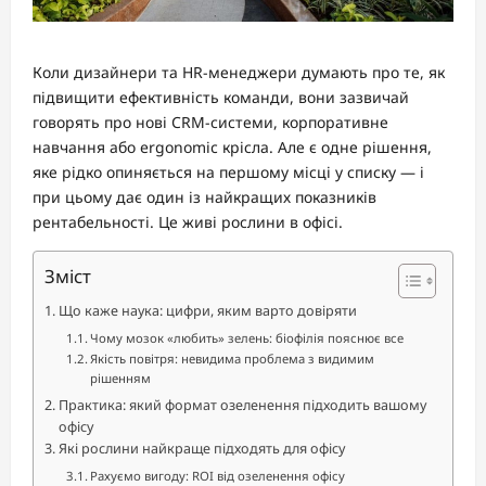
Коли дизайнери та HR-менеджери думають про те, як
підвищити ефективність команди, вони зазвичай
говорять про нові CRM-системи, корпоративне
навчання або ergonomic крісла. Але є одне рішення,
яке рідко опиняється на першому місці у списку — і
при цьому дає один із найкращих показників
рентабельності. Це живі рослини в офісі.
Зміст
Що каже наука: цифри, яким варто довіряти
Чому мозок «любить» зелень: біофілія пояснює все
Якість повітря: невидима проблема з видимим
рішенням
Практика: який формат озеленення підходить вашому
офісу
Які рослини найкраще підходять для офісу
Рахуємо вигоду: ROI від озеленення офісу