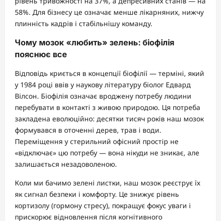
рівень тривожності на 37%, а депресивних станів — на
58%. Для бізнесу це означає менше лікарняних, нижчу
плинність кадрів і стабільнішу команду.
Чому мозок «любить» зелень: біофілія
пояснює все
Відповідь криється в концепції біофілії — терміні, який
у 1984 році ввів у наукову літературу біолог Едвард
Вілсон. Біофілія означає вроджену потребу людини
перебувати в контакті з живою природою. Ця потреба
закладена еволюційно: десятки тисяч років наш мозок
формувався в оточенні дерев, трав і води.
Переміщення у стерильний офісний простір не
«відключає» цю потребу — вона нікуди не зникає, але
залишається незадоволеною.
Коли ми бачимо зелені листки, наш мозок реєструє їх
як сигнал безпеки і комфорту. Це знижує рівень
кортизолу (гормону стресу), покращує фокус уваги і
прискорює відновлення після когнітивного