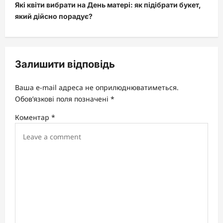
Які квіти вибрати на День матері: як підібрати букет,
n
який дійсно порадує?
a
v
i
Залишити відповідь
g
a
Ваша e-mail адреса не оприлюднюватиметься.
t
Обов’язкові поля позначені
*
i
Коментар
*
o
n