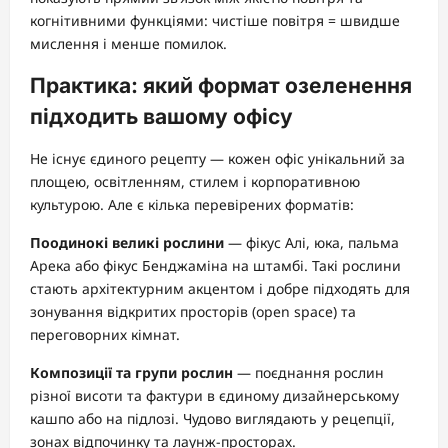
когнітивними функціями: чистіше повітря = швидше
мислення і менше помилок.
Практика: який формат озеленення
підходить вашому офісу
Не існує єдиного рецепту — кожен офіс унікальний за
площею, освітленням, стилем і корпоративною
культурою. Але є кілька перевірених форматів:
Поодинокі великі рослини
— фікус Алі, юка, пальма
Арека або фікус Бенджаміна на штамбі. Такі рослини
стають архітектурним акцентом і добре підходять для
зонування відкритих просторів (open space) та
переговорних кімнат.
Композиції та групи рослин
— поєднання рослин
різної висоти та фактури в єдиному дизайнерському
кашпо або на підлозі. Чудово виглядають у рецепції,
зонах відпочинку та лаунж-просторах.