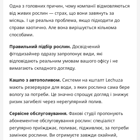
Одна з головних причин, чому компанії відмовляються
від живих рослин — страх, що вони завянуть за
місяць. І це реальна проблема, якщо підходити до
справи хаотично. Але вона вирішується кількома
способами.
Правильний підбір рослин.
Досвідчений
фітодизайнер одразу запропонує види, які
відповідають реальним умовам вашого офісу і не
вимагають складного догляду.
Кашпо з автополивом.
Системи на кшталт Lechuza
мають резервуари для води, з яких рослина сама бере
вологу за потреби. Це значно спрощує догляд і знижує
ризик загибелі через нерегулярний полив.
Сервісне обслуговування.
Фахові студії пропонують
абонементне обслуговування рослин: спеціаліст
регулярно приїжджає, поливає, підживлює, за потреби
замінює рослини. Ви отримуєте завжди охайний,