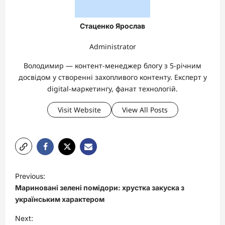
Стаценко Ярослав
Administrator
Володимир — контент-менеджер блогу з 5-річним
досвідом у створенні захопливого контенту. Експерт у
digital-маркетингу, фанат технологій.
Visit Website
View All Posts
P
Previous:
o
Мариновані зелені помідори: хрустка закуска з
s
українським характером
t
Next: