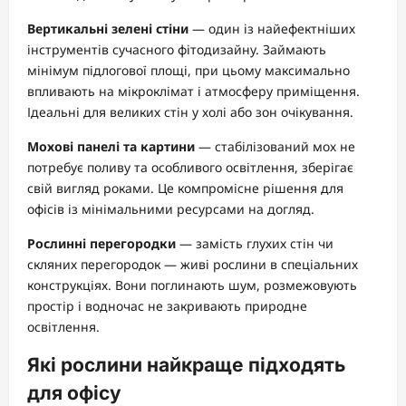
Вертикальні зелені стіни
— один із найефектніших
інструментів сучасного фітодизайну. Займають
мінімум підлогової площі, при цьому максимально
впливають на мікроклімат і атмосферу приміщення.
Ідеальні для великих стін у холі або зон очікування.
Мохові панелі та картини
— стабілізований мох не
потребує поливу та особливого освітлення, зберігає
свій вигляд роками. Це компромісне рішення для
офісів із мінімальними ресурсами на догляд.
Рослинні перегородки
— замість глухих стін чи
скляних перегородок — живі рослини в спеціальних
конструкціях. Вони поглинають шум, розмежовують
простір і водночас не закривають природне
освітлення.
Які рослини найкраще підходять
для офісу