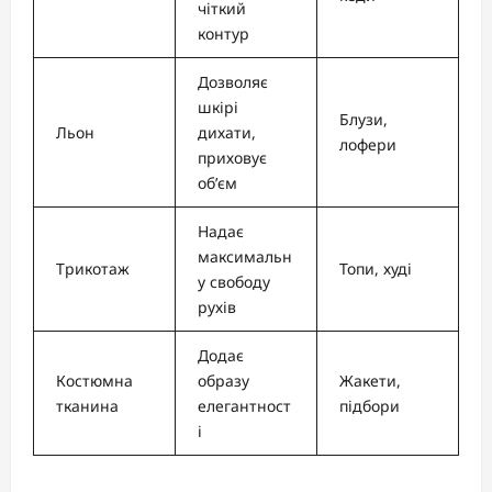
чіткий
контур
Дозволяє
шкірі
Блузи,
Льон
дихати,
лофери
приховує
об’єм
Надає
максимальн
Трикотаж
Топи, худі
у свободу
рухів
Додає
Костюмна
образу
Жакети,
тканина
елегантност
підбори
і