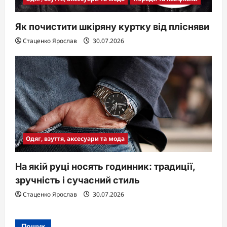
Як почистити шкіряну куртку від плісняви
Стаценко Ярослав
30.07.2026
Одяг, взуття, аксесуари та мода
На якій руці носять годинник: традиції,
зручність і сучасний стиль
Стаценко Ярослав
30.07.2026
Пошук