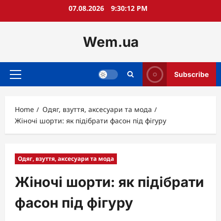
Skip
07.08.2026
9:30:14 PM
to
content
Wem.ua
Subscribe
Primary
Menu
Home
Одяг, взуття, аксесуари та мода
Жіночі шорти: як підібрати фасон під фігуру
Одяг, взуття, аксесуари та мода
Жіночі шорти: як підібрати
фасон під фігуру