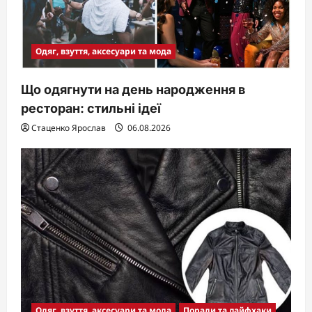
o
n
Одяг, взуття, аксесуари та мода
Що одягнути на день народження в
ресторан: стильні ідеї
Стаценко Ярослав
06.08.2026
Одяг, взуття, аксесуари та мода
Поради та лайфхаки