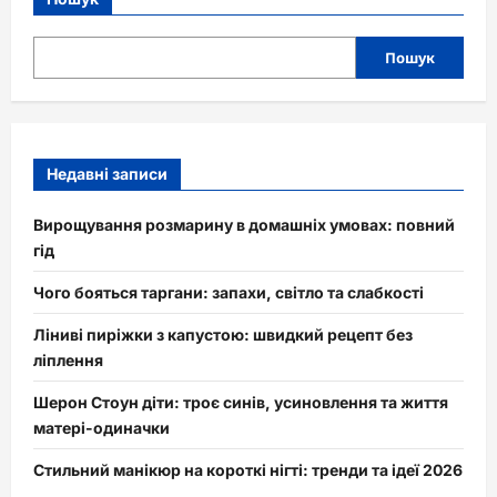
Пошук
Недавні записи
Вирощування розмарину в домашніх умовах: повний
гід
Чого бояться таргани: запахи, світло та слабкості
Ліниві пиріжки з капустою: швидкий рецепт без
ліплення
Шерон Стоун діти: троє синів, усиновлення та життя
матері-одиначки
Стильний манікюр на короткі нігті: тренди та ідеї 2026