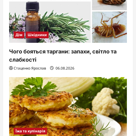
Дім
Шкідники
Чого бояться таргани: запахи, світло та
слабкості
Стаценко Ярослав
06.08.2026
Їжа та кулінарія