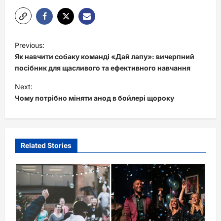
P
Previous:
o
Як навчити собаку команді «Дай лапу»: вичерпний
s
посібник для щасливого та ефективного навчання
t
Next:
Чому потрібно міняти анод в бойлері щороку
n
a
v
i
Related Stories
g
a
t
i