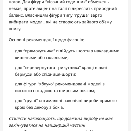
ногах. Для фігури “пісочний годинник” обмежень
немає, проте акцент на талії підкреслить природний
баланс. Власницям фігури типу “груша” варто
вибирати моделі, які не створюють зайвого об’єму
внизу.
Основні рекомендації щодо фасонів:
для “прямокутника” підійдуть шорти з накладними
кишенями або складками;
для “перевернутого трикутника” кращі вільні
бермуди або спідниця-шорти;
для фігури “яблуко” рекомендовані моделі з
високою посадкою та широким поясом;
для “груші” оптимальні лаконічні вироби прямого
крою без декору з боків.
Стилісти наголошують, що довжина виробу не має
закінчуватися на найширшій частині