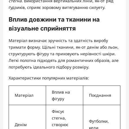
стегна.
Використання вертикальних ліній, як-от ряд
ґудзиків, сприяє зоровому витягуванню силуету.
Вплив довжини та тканини на
візуальне сприйняття
Матеріал визначає зручність та здатність виробу
тримати форму. Щільні тканини, як-от денім або льон,
структурують фігуру та приховують нерівності шкіри.
Легкі полотна підходять для романтичних образів, але
потребують ідеального підбору розміру.
Характеристики популярних матеріалів:
Вплив на
Матеріал
Поєднання
фігуру
Фіксує
стегна,
Футболки,
Денім
створює
кеди