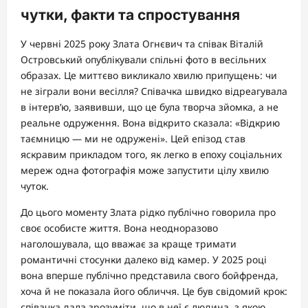
чутки, факти та спростування
У червні 2025 року Злата Огнєвич та співак Віталій
Островський опублікували спільні фото в весільних
образах. Це миттєво викликало хвилю припущень: чи
не зіграли вони весілля? Співачка швидко відреагувала
в інтерв’ю, заявивши, що це була творча зйомка, а не
реальне одруження. Вона відкрито сказала: «Відкрию
таємницю — ми не одружені». Цей епізод став
яскравим прикладом того, як легко в епоху соціальних
мереж одна фотографія може запустити цілу хвилю
чуток.
До цього моменту Злата рідко публічно говорила про
своє особисте життя. Вона неодноразово
наголошувала, що вважає за краще тримати
романтичні стосунки далеко від камер. У 2025 році
вона вперше публічно представила свого бойфренда,
хоча й не показала його обличчя. Це був свідомий крок:
співачка дала зрозуміти, що в неї є людина, з якою