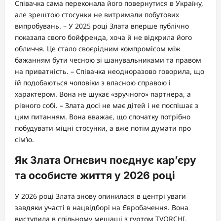
Співачка сама переконала його повернутися в Україну,
але зрештою стосунки не витримали побутових
випробувань. – У 2025 році Злата вперше публічно
показала свого бойфренда, хоча й не відкрила його
обличчя. Це стало своєрідним компромісом між
бажанням бути чесною зі шанувальниками та правом
на приватність. – Співачка неодноразово говорила, що
їй подобаються чоловіки з власною справою і
характером. Вона не шукає «зручного» партнера, а
рівного собі. – Злата досі не має дітей і не поспішає з
цим питанням. Вона вважає, що спочатку потрібно
побудувати міцні стосунки, а вже потім думати про
сім’ю.
Як Злата Огнєвич поєднує кар’єру
та особисте життя у 2026 році
У 2026 році Злата знову опинилася в центрі уваги
завдяки участі в нацвідборі на Євробачення. Вона
виступила в спільному мешаші з гуртом TVORCHI,