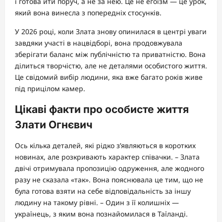
і готова йти поруч, а не за нею. Це не егоїзм — це урок,
який вона винесла з попередніх стосунків.
У 2026 році, коли Злата знову опинилася в центрі уваги
завдяки участі в нацвідборі, вона продовжувала
зберігати баланс між публічністю та приватністю. Вона
ділиться творчістю, але не деталями особистого життя.
Це свідомий вибір людини, яка вже багато років живе
під прицілом камер.
Цікаві факти про особисте життя
Злати Огнєвич
Ось кілька деталей, які рідко з’являються в коротких
новинах, але розкривають характер співачки. – Злата
двічі отримувала пропозицію одруження, але жодного
разу не сказала «так». Вона пояснювала це тим, що не
була готова взяти на себе відповідальність за іншу
людину на такому рівні. – Один з її колишніх —
українець, з яким вона познайомилася в Таїланді.