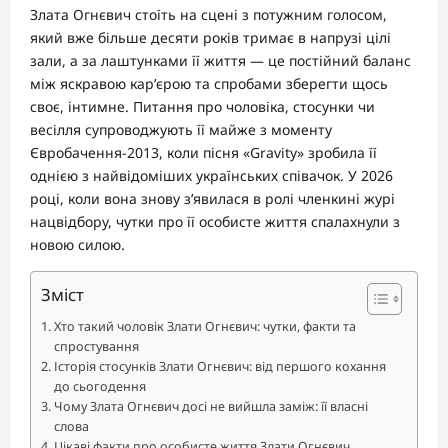
Злата Огнєвич стоїть на сцені з потужним голосом,
який вже більше десяти років тримає в напрузі цілі
зали, а за лаштунками її життя — це постійний баланс
між яскравою кар’єрою та спробами зберегти щось
своє, інтимне. Питання про чоловіка, стосунки чи
весілля супроводжують її майже з моменту
Євробачення-2013, коли пісня «Gravity» зробила її
однією з найвідоміших українських співачок. У 2026
році, коли вона знову з’явилася в ролі членкині журі
нацвідбору, чутки про її особисте життя спалахнули з
новою силою.
Зміст
Хто такий чоловік Злати Огнєвич: чутки, факти та
спростування
Історія стосунків Злати Огнєвич: від першого кохання
до сьогодення
Чому Злата Огнєвич досі не вийшла заміж: її власні
слова
Цікаві факти про особисте життя Злати Огнєвич