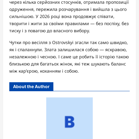
через кілька серйозних стосунків, отримала пропозиції
одруження, пережила розчарування і вийшла з цього
сильнішою. У 2026 році вона продовжує співати,
творити і жити за своїми правилами — без поспіху, без
тиску і з повагою до власного вибору.
Чутки про весілля з Ostrovskyi згасли так само швидко,
як і спалахнули. Злата залишилася собою — яскравою,
незалежною і чесною. І саме це робить її історію такою
близькою для багатьох жінок, які теж шукають баланс
між кар’єрою, коханням і собою.
About the Author