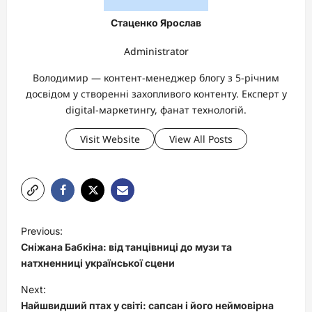
Стаценко Ярослав
Administrator
Володимир — контент-менеджер блогу з 5-річним
досвідом у створенні захопливого контенту. Експерт у
digital-маркетингу, фанат технологій.
Visit Website
View All Posts
P
Previous:
o
Сніжана Бабкіна: від танцівниці до музи та
s
натхненниці української сцени
t
Next:
Найшвидший птах у світі: сапсан і його неймовірна
n