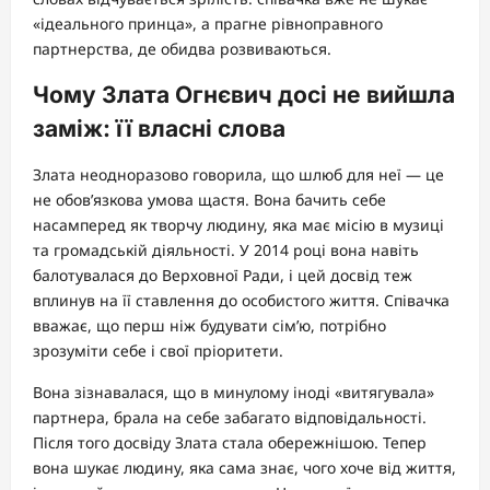
«ідеального принца», а прагне рівноправного
партнерства, де обидва розвиваються.
Чому Злата Огнєвич досі не вийшла
заміж: її власні слова
Злата неодноразово говорила, що шлюб для неї — це
не обов’язкова умова щастя. Вона бачить себе
насамперед як творчу людину, яка має місію в музиці
та громадській діяльності. У 2014 році вона навіть
балотувалася до Верховної Ради, і цей досвід теж
вплинув на її ставлення до особистого життя. Співачка
вважає, що перш ніж будувати сім’ю, потрібно
зрозуміти себе і свої пріоритети.
Вона зізнавалася, що в минулому іноді «витягувала»
партнера, брала на себе забагато відповідальності.
Після того досвіду Злата стала обережнішою. Тепер
вона шукає людину, яка сама знає, чого хоче від життя,