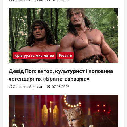
Культура та мистецтво
Розваги
Девід Пол: актор, культурист і половина
легендарних «Братів-варварів»
Стаценко Ярослав
07.08.2026