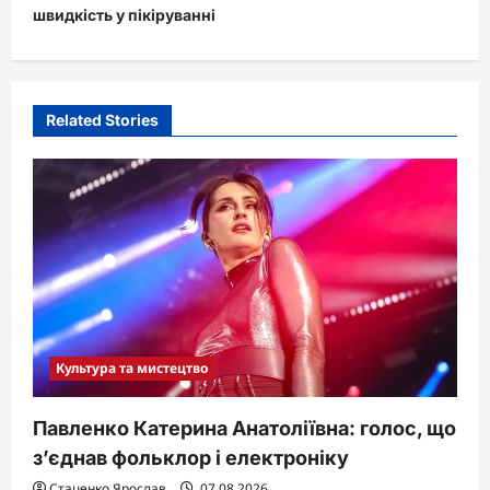
швидкість у пікіруванні
a
v
i
Related Stories
g
a
t
i
o
n
Культура та мистецтво
Павленко Катерина Анатоліївна: голос, що
з’єднав фольклор і електроніку
Стаценко Ярослав
07.08.2026