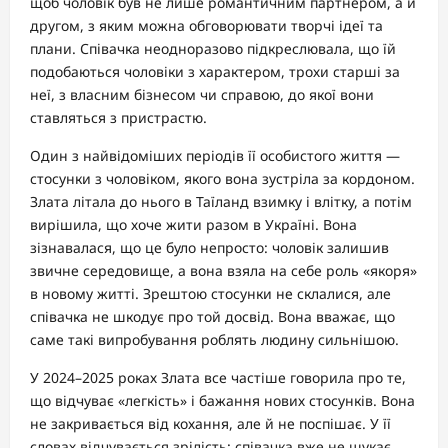
щоб чоловік був не лише романтичним партнером, а й
другом, з яким можна обговорювати творчі ідеї та
плани. Співачка неодноразово підкреслювала, що їй
подобаються чоловіки з характером, трохи старші за
неї, з власним бізнесом чи справою, до якої вони
ставляться з пристрастю.
Один з найвідоміших періодів її особистого життя —
стосунки з чоловіком, якого вона зустріла за кордоном.
Злата літала до нього в Таїланд взимку і влітку, а потім
вирішила, що хоче жити разом в Україні. Вона
зізнавалася, що це було непросто: чоловік залишив
звичне середовище, а вона взяла на себе роль «якоря»
в новому житті. Зрештою стосунки не склалися, але
співачка не шкодує про той досвід. Вона вважає, що
саме такі випробування роблять людину сильнішою.
У 2024–2025 роках Злата все частіше говорила про те,
що відчуває «легкість» і бажання нових стосунків. Вона
не закривається від кохання, але й не поспішає. У її
словах відчувається зрілість: співачка вже не шукає