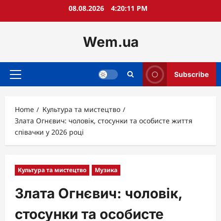
Skip
08.08.2026
4:20:12 PM
to
content
Wem.ua
Subscribe
Primary
Menu
Home
Культура та мистецтво
Злата Огнєвич: чоловік, стосунки та особисте життя
співачки у 2026 році
Культура та мистецтво
Музика
Злата Огнєвич: чоловік,
стосунки та особисте