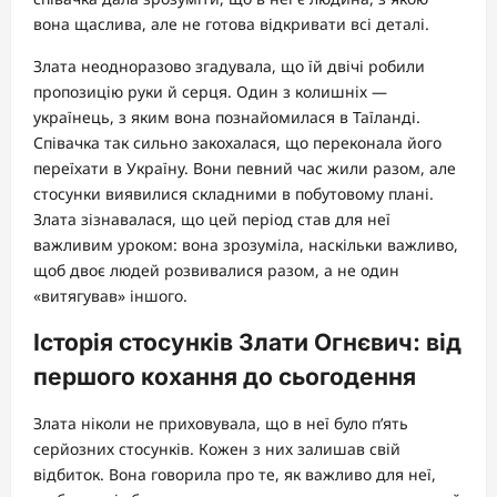
вона щаслива, але не готова відкривати всі деталі.
Злата неодноразово згадувала, що їй двічі робили
пропозицію руки й серця. Один з колишніх —
українець, з яким вона познайомилася в Таїланді.
Співачка так сильно закохалася, що переконала його
переїхати в Україну. Вони певний час жили разом, але
стосунки виявилися складними в побутовому плані.
Злата зізнавалася, що цей період став для неї
важливим уроком: вона зрозуміла, наскільки важливо,
щоб двоє людей розвивалися разом, а не один
«витягував» іншого.
Історія стосунків Злати Огнєвич: від
першого кохання до сьогодення
Злата ніколи не приховувала, що в неї було п’ять
серйозних стосунків. Кожен з них залишав свій
відбиток. Вона говорила про те, як важливо для неї,