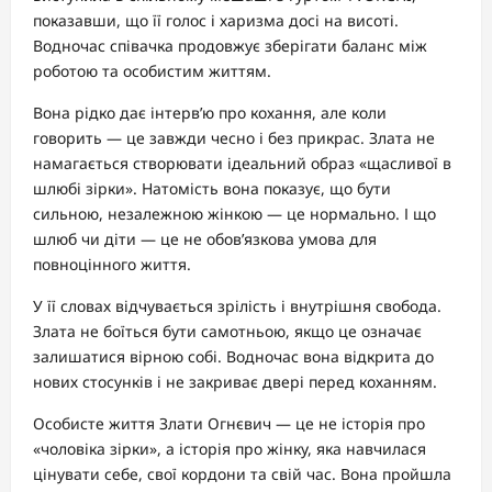
показавши, що її голос і харизма досі на висоті.
Водночас співачка продовжує зберігати баланс між
роботою та особистим життям.
Вона рідко дає інтерв’ю про кохання, але коли
говорить — це завжди чесно і без прикрас. Злата не
намагається створювати ідеальний образ «щасливої в
шлюбі зірки». Натомість вона показує, що бути
сильною, незалежною жінкою — це нормально. І що
шлюб чи діти — це не обов’язкова умова для
повноцінного життя.
У її словах відчувається зрілість і внутрішня свобода.
Злата не боїться бути самотньою, якщо це означає
залишатися вірною собі. Водночас вона відкрита до
нових стосунків і не закриває двері перед коханням.
Особисте життя Злати Огнєвич — це не історія про
«чоловіка зірки», а історія про жінку, яка навчилася
цінувати себе, свої кордони та свій час. Вона пройшла