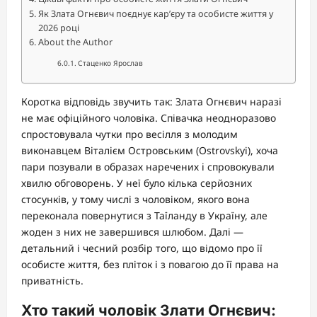
Як Злата Огнєвич поєднує кар’єру та особисте життя у
2026 році
About the Author
Стаценко Ярослав
Коротка відповідь звучить так: Злата Огнєвич наразі
не має офіційного чоловіка. Співачка неодноразово
спростовувала чутки про весілля з молодим
виконавцем Віталієм Островським (Ostrovskyi), хоча
пари позували в образах наречених і спровокували
хвилю обговорень. У неї було кілька серйозних
стосунків, у тому числі з чоловіком, якого вона
переконала повернутися з Таїланду в Україну, але
жоден з них не завершився шлюбом. Далі —
детальний і чесний розбір того, що відомо про її
особисте життя, без пліток і з повагою до її права на
приватність.
Хто такий чоловік Злати Огнєвич: