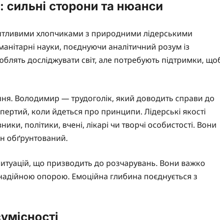
: сильні сторони та нюанси
итливими хлопчиками з природними лідерськими
уманітарні науки, поєднуючи аналітичний розум із
юблять досліджувати світ, але потребують підтримки, що
ння. Володимир — трудоголік, який доводить справи до
пертий, коли йдеться про принципи. Лідерські якості
ники, політики, вчені, лікарі чи творчі особистості. Вони
він обґрунтований.
і ситуацій, що призводить до розчарувань. Вони важко
 надійною опорою. Емоційна глибина поєднується з
сумісності