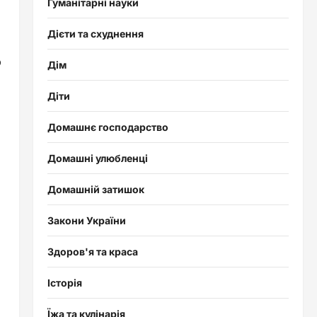
Гуманітарні науки
Дієти та схуднення
ю
Дім
Діти
Домашнє господарство
Домашні улюбленці
Домашній затишок
Закони України
Здоров'я та краса
Історія
Їжа та кулінарія