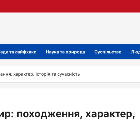
ади та лайфхаки
Наука та природа
Суспільство
Люд
ня, характер, історія та сучасність
ир: походження, характер,