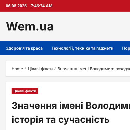
Skip
06.08.2026
7:46:35 AM
to
content
Wem.ua
Здоров’я та краса
Технології, техніка та гаджети
Пор
Home
Цікаві факти
Значення імені Володимир: походжен
Цікаві факти
Значення імені Володим
історія та сучасність