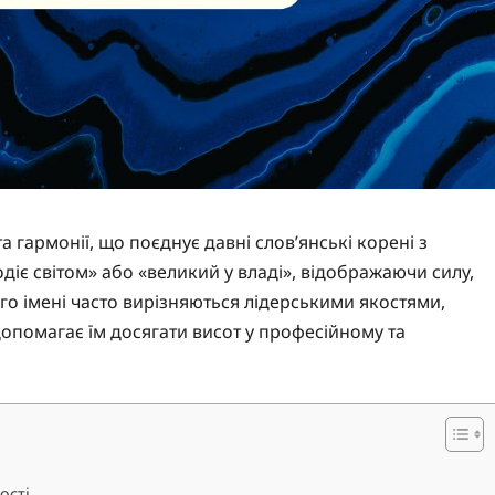
а гармонії, що поєднує давні слов’янські корені з
одіє світом» або «великий у владі», відображаючи силу,
ього імені часто вирізняються лідерськими якостями,
допомагає їм досягати висот у професійному та
ості