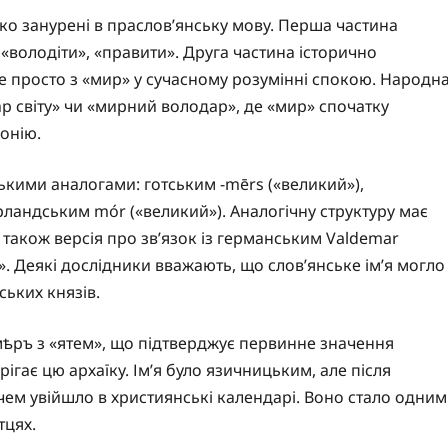
ко занурені в праслов’янську мову. Перша частина
 «володіти», «правити». Друга частина історично
не просто з «мир» у сучасному розумінні спокою. Народн
р світу» чи «мирний володар», де «мир» спочатку
монію.
ькими аналогами: готським -mērs («великий»),
ландським mór («великий»). Аналогічну структуру має
є також версія про зв’язок із германським Valdemar
». Деякі дослідники вважають, що слов’янське ім’я могло
ьких князів.
мѣръ з «ятем», що підтверджує первинне значення
ігає цю архаїку. Ім’я було язичницьким, але після
м увійшло в християнські календарі. Воно стало одним
тцях.