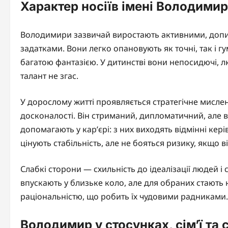
Характер носіїв імені Володимир
Володимири зазвичай виростають активними, доп
задатками. Вони легко опановують як точні, так і г
багатою фантазією. У дитинстві вони непосидючі, л
талант не згас.
У дорослому житті проявляється стратегічне мисле
досконалості. Він стриманий, дипломатичний, але в
допомагають у кар’єрі: з них виходять відмінні керів
цінують стабільність, але не бояться ризику, якщо 
Слабкі сторони — схильність до ідеалізації людей 
впускають у близьке коло, але для обраних стають
раціональністю, що робить їх чудовими радниками.
Володимир у стосунках, сім’ї та 