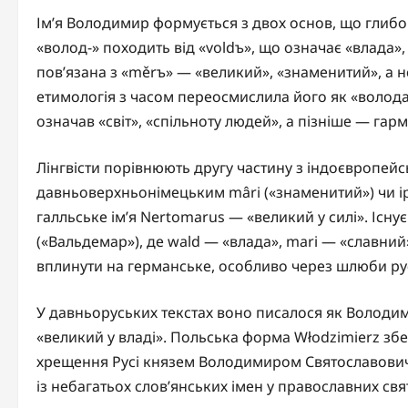
Ім’я Володимир формується з двох основ, що глибо
«волод-» походить від «voldъ», що означає «влада»,
пов’язана з «měrъ» — «великий», «знаменитий», а 
етимологія з часом переосмислила його як «волода
означав «світ», «спільноту людей», а пізніше — гар
Лінгвісти порівнюють другу частину з індоєвропейс
давньоверхньонімецьким mâri («знаменитий») чи ір
галльське ім’я Nertomarus — «великий у силі». Існу
(«Вальдемар»), де wald — «влада», mari — «славний
вплинути на германське, особливо через шлюби рус
У давньоруських текстах воно писалося як Володи
«великий у владі». Польська форма Włodzimierz збер
хрещення Русі князем Володимиром Святославовиче
із небагатьох слов’янських імен у православних свя