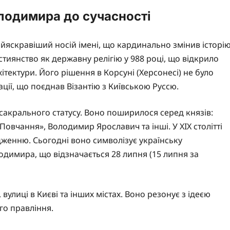
олодимира до сучасності
яскравіший носій імені, що кардинально змінив історі
истиянство як державну релігію у 988 році, що відкрило
ітектури. Його рішення в Корсуні (Херсонесі) не було
ції, що поєднав Візантію з Київською Руссю.
 сакрального статусу. Воно поширилося серед князів:
вчання», Володимир Ярославич та інші. У XIX столітті
женню. Сьогодні воно символізує українську
лодимира, що відзначається 28 липня (15 липня за
улиці в Києві та інших містах. Воно резонує з ідеєю
го правління.