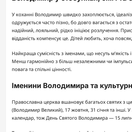
У коханні Володимир швидко захоплюється, ідеалізу
одружується часто пізно, бо довго вагається з ост
надійний, лояльний, рідко ініціює розлучення. При
відданість компенсує це. Дітей любить, хоча повся
Найкраща сумісність з іменами, що несуть м’якість і 
Менш гармонійно з більш незалежними чи імпульси
повага та спільні цінності.
Іменини Володимира та культурні
Православна церква вшановує багатьох святих з цим
(Володимир Великий), 17 жовтня, 31 січня та інші.
календар, тож День Святого Володимира — 15 липня