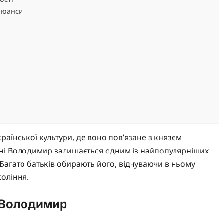
 нюанси
аїнської культури, де воно пов’язане з князем
ні Володимир залишається одним із найпопулярніших
. Багато батьків обирають його, відчуваючи в ньому
коління.
і Володимир