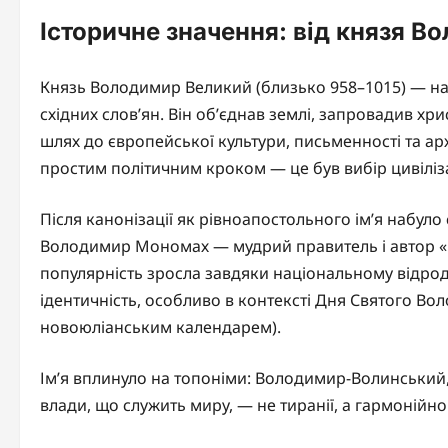
Історичне значення: від князя В
Князь Володимир Великий (близько 958–1015) — най
східних слов’ян. Він об’єднав землі, запровадив хр
шлях до європейської культури, письменності та арх
простим політичним кроком — це був вибір цивіліза
Після канонізації як рівноапостольного ім’я набуло
Володимир Мономах — мудрий правитель і автор «По
популярність зросла завдяки національному відрод
ідентичність, особливо в контексті Дня Святого Во
новоюліанським календарем).
Ім’я вплинуло на топоніми: Володимир-Волинський, в
влади, що служить миру, — не тиранії, а гармонійно