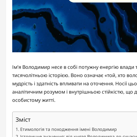
Ім’я Володимир несе в собі потужну енергію влади т
тисячолітньою історією. Воно означає «той, хто вол
мудрість і здатність впливати на оточення. Носії ц
аналітичним розумом і внутрішньою стійкістю, що 
особистому житті.
Зміст
Етимологія та походження імені Володимир
Історичне значення: від князя Володимира до сучасн