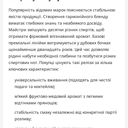
Популярність відомих марок пояснюється стабільною
якістю продукції. Створення гармонійного бленду
вимагає глибоких знань та неабиякого досвіду.
Майстри змішують десятки різних спиртів, щоб
отримати фірмовий впізнаваний аромат. Базові
преміальні лінійки витримуються у дубових бочках
щонайменше дванадцять років. Цей час дозволяє
рідині набути необхідної глибини та позбутися різких
спиртових нот. Покупці цінують такі релізи за кілька
ключових характеристик:
універсальність вживання (підходять для чистої
подачі та коктейлів);
м’який фруктово-медовий аромат з легкими
відтінками прянощів;
стабільність смаку незалежно від конкретної партії
розливу;