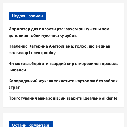
Недавні записи
Ирригатор для полости рта: зачем он нужен и чем
дополняет обычную чистку зубов
Павленко Катерина Анатоліївна: голос, що з’єднав
фольклор і електроніку
Чи можна зберігати твердий сир в морозилці: правила
і нюанси
Колорадський жук: як захистити картоплю без зайвих
втрат
Приготування макаронів: як зварити ідеально al dente
Останні коментарі