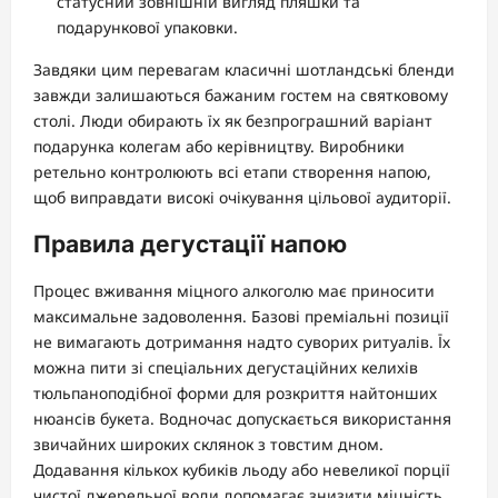
статусний зовнішній вигляд пляшки та
подарункової упаковки.
Завдяки цим перевагам класичні шотландські бленди
завжди залишаються бажаним гостем на святковому
столі. Люди обирають їх як безпрограшний варіант
подарунка колегам або керівництву. Виробники
ретельно контролюють всі етапи створення напою,
щоб виправдати високі очікування цільової аудиторії.
Правила дегустації напою
Процес вживання міцного алкоголю має приносити
максимальне задоволення. Базові преміальні позиції
не вимагають дотримання надто суворих ритуалів. Їх
можна пити зі спеціальних дегустаційних келихів
тюльпаноподібної форми для розкриття найтонших
нюансів букета. Водночас допускається використання
звичайних широких склянок з товстим дном.
Додавання кількох кубиків льоду або невеликої порції
чистої джерельної води допомагає знизити міцність.