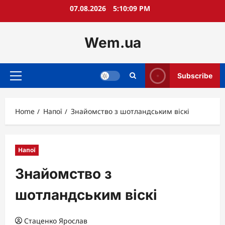
Skip
07.08.2026
5:10:10 PM
to
content
Wem.ua
Subscribe
Primary
Menu
Home
Напої
Знайомство з шотландським віскі
Напої
Знайомство з
шотландським віскі
Стаценко Ярослав