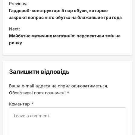
Previous:
o
Гардероб-конструктор: 5 пар обуви, которые
s
закроют вопрос «что обуть» на ближайшие три года
t
Next:
Майбутнє музичних магазинів: перспективи змін на
n
ринку
a
v
i
Залишити відповідь
g
a
Ваша e-mail адреса не оприлюднюватиметься.
t
Обов’язкові поля позначені
*
i
Коментар
*
o
n