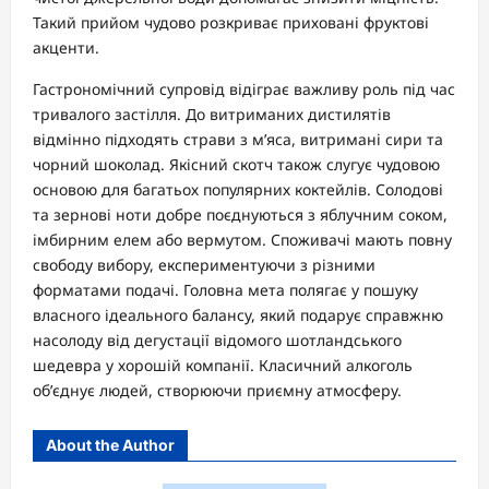
Такий прийом чудово розкриває приховані фруктові
акценти.
Гастрономічний супровід відіграє важливу роль під час
тривалого застілля. До витриманих дистилятів
відмінно підходять страви з м’яса, витримані сири та
чорний шоколад. Якісний скотч також слугує чудовою
основою для багатьох популярних коктейлів. Солодові
та зернові ноти добре поєднуються з яблучним соком,
імбирним елем або вермутом. Споживачі мають повну
свободу вибору, експериментуючи з різними
форматами подачі. Головна мета полягає у пошуку
власного ідеального балансу, який подарує справжню
насолоду від дегустації відомого шотландського
шедевра у хорошій компанії. Класичний алкоголь
об’єднує людей, створюючи приємну атмосферу.
About the Author