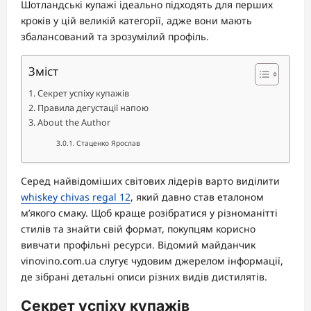
Шотландські купажі ідеально підходять для перших
кроків у цій великій категорії, адже вони мають
збалансований та зрозумілий профіль.
Зміст
Секрет успіху купажів
Правила дегустації напою
About the Author
Стаценко Ярослав
Серед найвідоміших світових лідерів варто виділити
whiskey chivas regal 12
, який давно став еталоном
м’якого смаку. Щоб краще розібратися у різноманітті
стилів та знайти свій формат, покупцям корисно
вивчати профільні ресурси. Відомий майданчик
vinovino.com.ua слугує чудовим джерелом інформації,
де зібрані детальні описи різних видів дистилятів.
Секрет успіху купажів