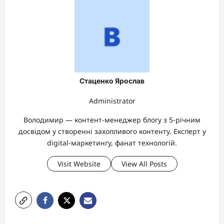
Стаценко Ярослав
Administrator
Володимир — контент-менеджер блогу з 5-річним
досвідом у створенні захопливого контенту. Експерт у
digital-маркетингу, фанат технологій.
Visit Website
View All Posts
P