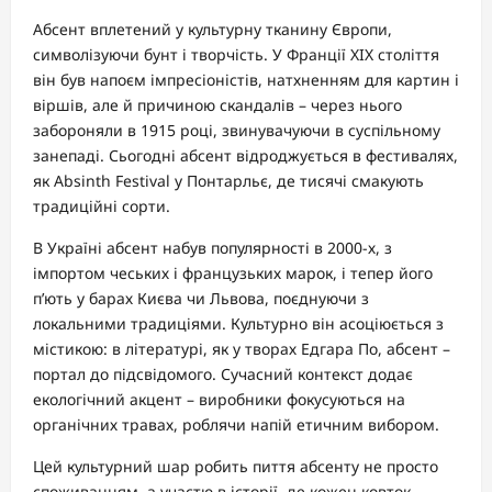
Абсент вплетений у культурну тканину Європи,
символізуючи бунт і творчість. У Франції XIX століття
він був напоєм імпресіоністів, натхненням для картин і
віршів, але й причиною скандалів – через нього
забороняли в 1915 році, звинувачуючи в суспільному
занепаді. Сьогодні абсент відроджується в фестивалях,
як Absinth Festival у Понтарльє, де тисячі смакують
традиційні сорти.
В Україні абсент набув популярності в 2000-х, з
імпортом чеських і французьких марок, і тепер його
п’ють у барах Києва чи Львова, поєднуючи з
локальними традиціями. Культурно він асоціюється з
містикою: в літературі, як у творах Едгара По, абсент –
портал до підсвідомого. Сучасний контекст додає
екологічний акцент – виробники фокусуються на
органічних травах, роблячи напій етичним вибором.
Цей культурний шар робить пиття абсенту не просто
споживанням, а участю в історії, де кожен ковток –