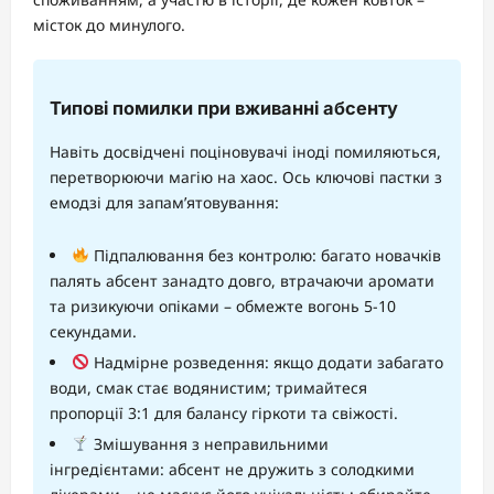
місток до минулого.
Типові помилки при вживанні абсенту
Навіть досвідчені поціновувачі іноді помиляються,
перетворюючи магію на хаос. Ось ключові пастки з
емодзі для запам’ятовування:
Підпалювання без контролю: багато новачків
палять абсент занадто довго, втрачаючи аромати
та ризикуючи опіками – обмежте вогонь 5-10
секундами.
Надмірне розведення: якщо додати забагато
води, смак стає водянистим; тримайтеся
пропорції 3:1 для балансу гіркоти та свіжості.
Змішування з неправильними
інгредієнтами: абсент не дружить з солодкими