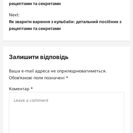
s
рецептами та секретами
t
Next:
Як зварити варення з кульбаби: детальний посібник з
n
рецептами та секретами
a
v
i
Залишити відповідь
g
a
Ваша e-mail адреса не оприлюднюватиметься.
t
Обов’язкові поля позначені
*
i
Коментар
*
o
n