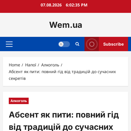
Skip
07.08.2026
6:02:37 PM
to
content
Wem.ua
Subscribe
Primary
Menu
Home
Напої
Алкоголь
Абсент як пити: повний гід від традицій до сучасних
секретів
Алкоголь
Абсент як пити: повний гід
від традицій до сучасних