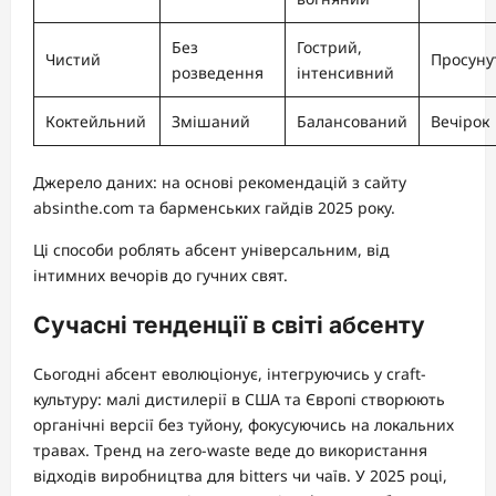
Без
Гострий,
Чистий
Просуну
розведення
інтенсивний
Коктейльний
Змішаний
Балансований
Вечірок
Джерело даних: на основі рекомендацій з сайту
absinthe.com та барменських гайдів 2025 року.
Ці способи роблять абсент універсальним, від
інтимних вечорів до гучних свят.
Сучасні тенденції в світі абсенту
Сьогодні абсент еволюціонує, інтегруючись у craft-
культуру: малі дистилерії в США та Європі створюють
органічні версії без туйону, фокусуючись на локальних
травах. Тренд на zero-waste веде до використання
відходів виробництва для bitters чи чаїв. У 2025 році,