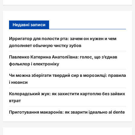
Недавні записи
Ирригатор для полости рта: зачем он нужен и чем
дополняет обычную чистку зубов
Павленко Катерина Анатоліївна: голос, що з’єднав
фольклор і електроніку
Чи можна зберігати твердий сир в морозилці: правила
і нюанси
Колорадський жук: як захистити картоплю без зайвих
втрат
Приготування макаронів: як зварити ідеально al dente