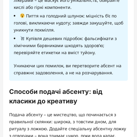
лікерами – це маскує його унікальність; обирайте
кислі або гіркі компоненти.
Пиття на голодний шлунок: міцність б’є по
голові, викликаючи нудоту; завжди закушуйте, щоб
уникнути похмілля.
Купівля дешевих підробок: фальсифікати з
хімічними барвниками шкодять здоров’ю;
перевіряйте етикетки на вміст туйону.
Уникаючи цих помилок, ви перетворите абсент на
справжнє задоволення, а не на розчарування.
Способи подачі абсенту: від
класики до креативу
Подача абсенту – це мистецтво, що починається з
правильної склянки: широка, з товстим дном, для
ритуалу з ложкою. Додайте спеціальну абсентну ложку
з отворами – вона тримає цукор, поки вода капає,