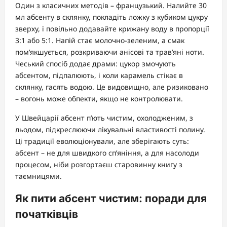
Один з класичних методів – французький. Налийте 30
мл абсенту в склянку, покладіть ложку з кубиком цукру
зверху, і повільно додавайте крижану воду в пропорції
3:1 або 5:1. Напій стає молочно-зеленим, а смак
пом’якшується, розкриваючи анісові та трав’яні ноти.
Чеський спосіб додає драми: цукор змочують
абсентом, підпалюють, і коли карамель стікає в
склянку, гасять водою. Це видовищно, але ризиковано
– вогонь може обпекти, якщо не контролювати.
У Швейцарії абсент п’ють чистим, охолодженим, з
льодом, підкреслюючи лікувальні властивості полину.
Ці традиції еволюціонували, але зберігають суть:
абсент – не для швидкого сп’яніння, а для насолоди
процесом, ніби розгортаєш старовинну книгу з
таємницями.
Як пити абсент чистим: поради для
початківців