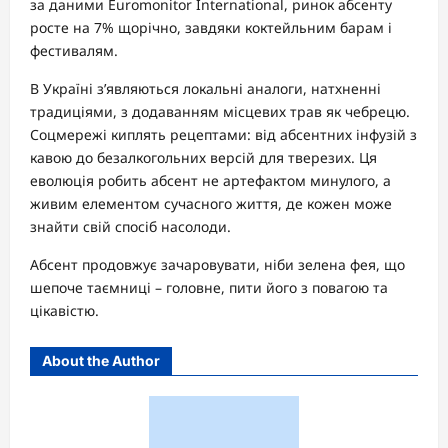
за даними Euromonitor International, ринок абсенту
росте на 7% щорічно, завдяки коктейльним барам і
фестивалям.
В Україні з’являються локальні аналоги, натхненні
традиціями, з додаванням місцевих трав як чебрецю.
Соцмережі киплять рецептами: від абсентних інфузій з
кавою до безалкогольних версій для тверезих. Ця
еволюція робить абсент не артефактом минулого, а
живим елементом сучасного життя, де кожен може
знайти свій спосіб насолоди.
Абсент продовжує зачаровувати, ніби зелена фея, що
шепоче таємниці – головне, пити його з повагою та
цікавістю.
About the Author