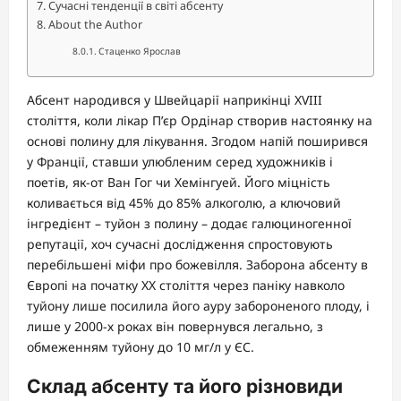
Сучасні тенденції в світі абсенту
About the Author
Стаценко Ярослав
Абсент народився у Швейцарії наприкінці XVIII
століття, коли лікар П’єр Ордінар створив настоянку на
основі полину для лікування. Згодом напій поширився
у Франції, ставши улюбленим серед художників і
поетів, як-от Ван Гог чи Хемінгуей. Його міцність
коливається від 45% до 85% алкоголю, а ключовий
інгредієнт – туйон з полину – додає галюциногенної
репутації, хоч сучасні дослідження спростовують
перебільшені міфи про божевілля. Заборона абсенту в
Європі на початку XX століття через паніку навколо
туйону лише посилила його ауру забороненого плоду, і
лише у 2000-х роках він повернувся легально, з
обмеженням туйону до 10 мг/л у ЄС.
Склад абсенту та його різновиди