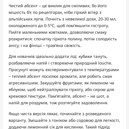
Чистий абсент – це виклик для сміливих, бо його
міцність б’є по рецепторах, ніби гіркий вітер з
альпійських лугів. Почніть з невеликої дози, 20-30 мл,
охолодженого до 0-5°C, щоб пом’якшити гостроту.
Пийте маленькими ковтками, дозволяючи смаку
розкритися: спочатку гіркота полину, потім солодкість
анісу, і на фініші – трав’яна свіжість.
Для новачків ідеально додати лід: кубики тануть,
розбавляючи напій і створюючи природний louche.
Просунуті можуть експериментувати з температурами
– теплий абсент посилює аромати, але робить смак
агресивнішим. Закушуйте фруктами, як лимоном чи
яблуком, щоб нейтралізувати гіркоту, або сиром для
кремової текстури. Пам’ятайте, абсент – не шот, а
напій для роздумів, тож розтягуйте задоволення.
Якщо чиста версія лякає, починайте з розведеного
варіанту. Змішайте з тоніком або содовою для легкості,
додаючи лимонний сік для кислинки. Такий підхід