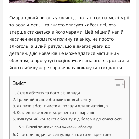
Смарагдовий вогонь у склянці, що танцює на межі мрії
та реальності, – так часто описують абсент ті, хто
вперше стикається з його чарами. Цей міцний напій,
насичений ароматом полину та анісу, не просто
алкоголь, а цілий ритуал, що вимагає уваги до
деталей. Для новачків це може здатися містичним
обрядом, а просунуті поціновувачі знають, як розкрити
його глибину через правильну подачу та поєднання.
Зміст
Склад абсенту та його різновиди
Традиційні способи вживання абсенту
Як пити абсент чистим: поради для початківців
Коктейлі з абсентом: рецепти та варіації
Культурний контекст абсенту: від богеми до сучасності
Типові помилки при вживанні абсенту
Способи подачі абсенту: від класики до креативу