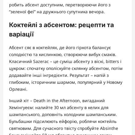
робить абсент доступним, перетворюючи його з
“зеленої феї” на дружнього супутника вечора.
Коктейлі з абсентом: рецепти та
варіації
Абсент сяє в коктейлях, де його гіркота балансує
солодкістю та кислинкою, створюючи вибух смаків.
Класичний Sazerac – це суміш абсенту з віскі, bitters і
цукром: спочатку ополіскуйте склянку абсентом, потім
додавайте інші інгредієнти. Результат – напій з
глибоким, історичним шармом, популярний у Новому
Орлеані.
Інший хіт – Death in the Afternoon, вигаданий
Хемінгуеєм: налийте 30 мл абсенту в келих для
шампанського, доповніть холодним шампанським.
Бульбашки підсилюють ейфорію, роблячи коктейль
святковим. Для сучасного твісту спробуйте Absinthe