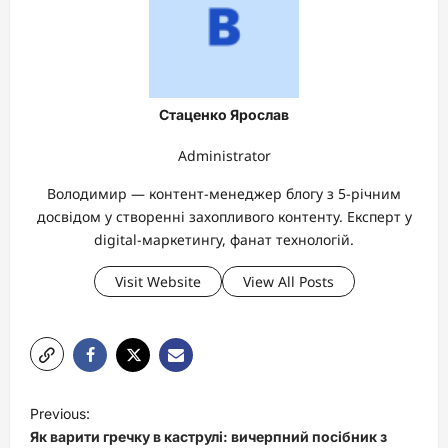
Стаценко Ярослав
Administrator
Володимир — контент-менеджер блогу з 5-річним
досвідом у створенні захопливого контенту. Експерт у
digital-маркетингу, фанат технологій.
Visit Website
View All Posts
P
Previous:
o
Як варити гречку в каструлі: вичерпний посібник з