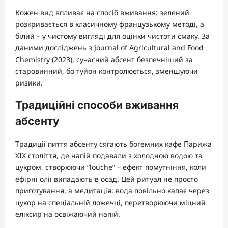
Кожен вид впливає на спосіб вживання: зелений
розкривається в класичному французькому методі, а
білий – у чистому вигляді для оцінки чистоти смаку. За
даними досліджень з Journal of Agricultural and Food
Chemistry (2023), сучасний абсент безпечніший за
старовинний, бо туйон контролюється, зменшуючи
ризики.
Традиційні способи вживання
абсенту
Традиції пиття абсенту сягають богемних кафе Парижа
XIX століття, де напій подавали з холодною водою та
цукром, створюючи “louсhe” – ефект помутніння, коли
ефірні олії випадають в осад. Цей ритуал не просто
приготування, а медитація: вода повільно капає через
цукор на спеціальній ложечці, перетворюючи міцний
еліксир на освіжаючий напій.