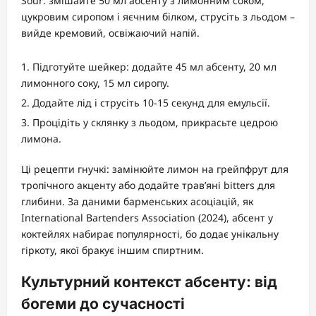
Sour: змішайте 50 мл абсенту з лимонним соком,
цукровим сиропом і яєчним білком, струсіть з льодом –
вийде кремовий, освіжаючий напій.
Підготуйте шейкер: додайте 45 мл абсенту, 20 мл
лимонного соку, 15 мл сиропу.
Додайте лід і струсіть 10-15 секунд для емульсії.
Процідіть у склянку з льодом, прикрасьте цедрою
лимона.
Ці рецепти гнучкі: замінюйте лимон на грейпфрут для
тропічного акценту або додайте трав’яні bitters для
глибини. За даними барменських асоціацій, як
International Bartenders Association (2024), абсент у
коктейлях набирає популярності, бо додає унікальну
гіркоту, якої бракує іншим спиртним.
Культурний контекст абсенту: від
богеми до сучасності