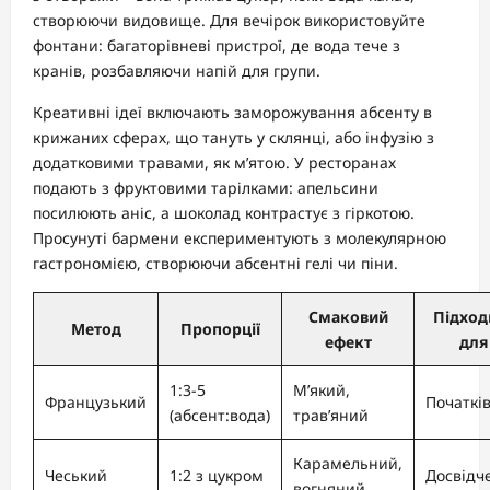
створюючи видовище. Для вечірок використовуйте
фонтани: багаторівневі пристрої, де вода тече з
кранів, розбавляючи напій для групи.
Креативні ідеї включають заморожування абсенту в
крижаних сферах, що тануть у склянці, або інфузію з
додатковими травами, як м’ятою. У ресторанах
подають з фруктовими тарілками: апельсини
посилюють аніс, а шоколад контрастує з гіркотою.
Просунуті бармени експериментують з молекулярною
гастрономією, створюючи абсентні гелі чи піни.
Смаковий
Підход
Метод
Пропорції
ефект
для
1:3-5
М’який,
Французький
Початків
(абсент:вода)
трав’яний
Карамельний,
Чеський
1:2 з цукром
Досвідч
вогняний