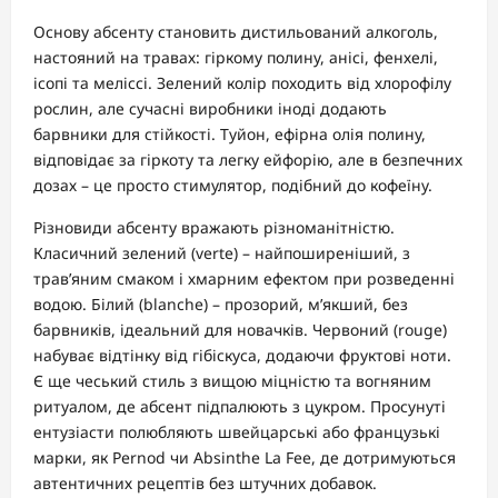
Основу абсенту становить дистильований алкоголь,
настояний на травах: гіркому полину, анісі, фенхелі,
ісопі та меліссі. Зелений колір походить від хлорофілу
рослин, але сучасні виробники іноді додають
барвники для стійкості. Туйон, ефірна олія полину,
відповідає за гіркоту та легку ейфорію, але в безпечних
дозах – це просто стимулятор, подібний до кофеїну.
Різновиди абсенту вражають різноманітністю.
Класичний зелений (verte) – найпоширеніший, з
трав’яним смаком і хмарним ефектом при розведенні
водою. Білий (blanche) – прозорий, м’якший, без
барвників, ідеальний для новачків. Червоний (rouge)
набуває відтінку від гібіскуса, додаючи фруктові ноти.
Є ще чеський стиль з вищою міцністю та вогняним
ритуалом, де абсент підпалюють з цукром. Просунуті
ентузіасти полюбляють швейцарські або французькі
марки, як Pernod чи Absinthe La Fee, де дотримуються
автентичних рецептів без штучних добавок.