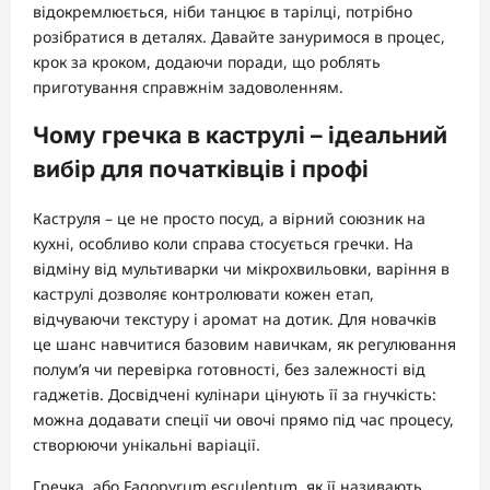
відокремлюється, ніби танцює в тарілці, потрібно
розібратися в деталях. Давайте зануримося в процес,
крок за кроком, додаючи поради, що роблять
приготування справжнім задоволенням.
Чому гречка в каструлі – ідеальний
вибір для початківців і профі
Каструля – це не просто посуд, а вірний союзник на
кухні, особливо коли справа стосується гречки. На
відміну від мультиварки чи мікрохвильовки, варіння в
каструлі дозволяє контролювати кожен етап,
відчуваючи текстуру і аромат на дотик. Для новачків
це шанс навчитися базовим навичкам, як регулювання
полум’я чи перевірка готовності, без залежності від
гаджетів. Досвідчені кулінари цінують її за гнучкість:
можна додавати спеції чи овочі прямо під час процесу,
створюючи унікальні варіації.
Гречка, або Fagopyrum esculentum, як її називають