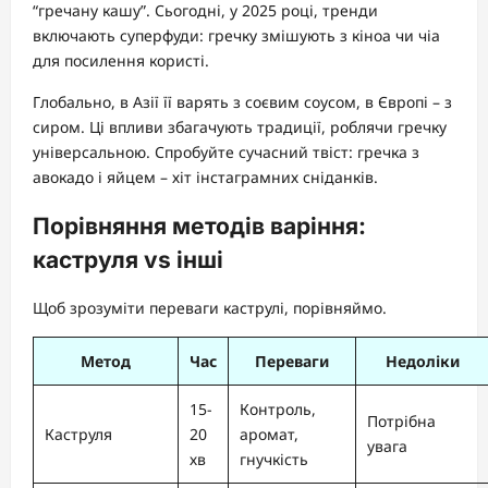
“гречану кашу”. Сьогодні, у 2025 році, тренди
включають суперфуди: гречку змішують з кіноа чи чіа
для посилення користі.
Глобально, в Азії її варять з соєвим соусом, в Європі – з
сиром. Ці впливи збагачують традиції, роблячи гречку
універсальною. Спробуйте сучасний твіст: гречка з
авокадо і яйцем – хіт інстаграмних сніданків.
Порівняння методів варіння:
каструля vs інші
Щоб зрозуміти переваги каструлі, порівняймо.
Метод
Час
Переваги
Недоліки
15-
Контроль,
Потрібна
Каструля
20
аромат,
увага
хв
гнучкість