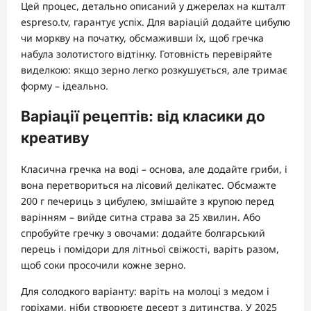
Цей процес, детально описаний у джерелах на кшталт
espreso.tv, гарантує успіх. Для варіацій додайте цибулю
чи моркву на початку, обсмаживши їх, щоб гречка
набула золотистого відтінку. Готовність перевіряйте
виделкою: якщо зерно легко розкушується, але тримає
форму – ідеально.
Варіації рецептів: від класики до
креативу
Класична гречка на воді – основа, але додайте гриби, і
вона перетвориться на лісовий делікатес. Обсмажте
200 г печериць з цибулею, змішайте з крупою перед
варінням – вийде ситна страва за 25 хвилин. Або
спробуйте гречку з овочами: додайте болгарський
перець і помідори для літньої свіжості, варіть разом,
щоб соки просочили кожне зерно.
Для солодкого варіанту: варіть на молоці з медом і
горіхами, ніби створюєте десерт з дитинства. У 2025