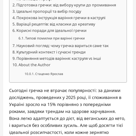
Підготовка гречки: від вибору крупи до промивання
Ідеальні пропорції та вибір посуду
Покрокова інструкція варіння гречки в каструлі
Варіації рецептів: від класики до креативу
Корисні поради для ідеальної гречки
Типові помилки при варінні гречки
Науковий погляд: чому гречка вариться саме так
Культурний контекст і сучасні тренди
Порівняння методів варіння: каструля vs інші
About the Author
Стаценко Ярослав
Сьогодні гречка не втрачає популярності: за даними
досліджень, проведених у 2025 році, її споживання в
Україні зросло на 15% порівняно з попередніми
роками, завдяки трендам на здорове харчування.
Вона легко адаптується до дієт, від веганських до кето,
і вариться без особливих зусиль. Але щоб досягти тієї
ідеальної розсипчастості, коли кожне зернятко