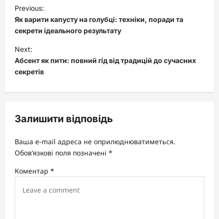
P
Previous:
o
Як варити капусту на голубці: техніки, поради та
s
секрети ідеального результату
t
Next:
Абсент як пити: повний гід від традицій до сучасних
n
секретів
a
v
i
Залишити відповідь
g
a
Ваша e-mail адреса не оприлюднюватиметься.
t
Обов’язкові поля позначені
*
i
Коментар
*
o
n