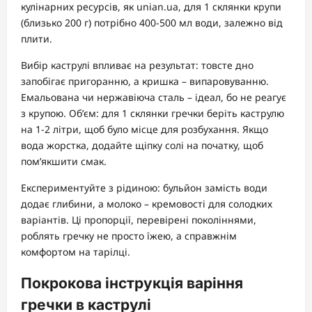
кулінарних ресурсів, як unian.ua, для 1 склянки крупи
(близько 200 г) потрібно 400-500 мл води, залежно від
плити.
Вибір каструлі впливає на результат: товсте дно
запобігає пригоранню, а кришка – випаровуванню.
Емальована чи нержавіюча сталь – ідеал, бо не реагує
з крупою. Об’єм: для 1 склянки гречки беріть каструлю
на 1-2 літри, щоб було місце для розбухання. Якщо
вода жорстка, додайте щіпку солі на початку, щоб
пом’якшити смак.
Експериментуйте з рідиною: бульйон замість води
додає глибини, а молоко – кремовості для солодких
варіантів. Ці пропорції, перевірені поколіннями,
роблять гречку не просто їжею, а справжнім
комфортом на тарілці.
Покрокова інструкція варіння
гречки в каструлі