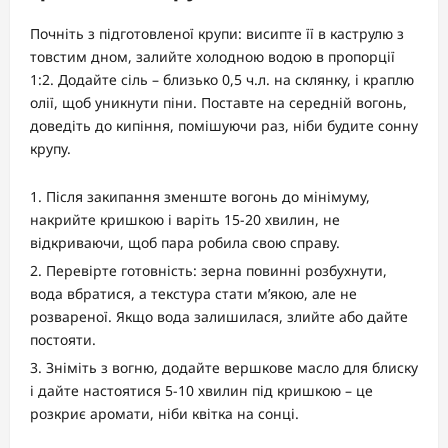
Почніть з підготовленої крупи: висипте її в каструлю з
товстим дном, залийте холодною водою в пропорції
1:2. Додайте сіль – близько 0,5 ч.л. на склянку, і краплю
олії, щоб уникнути піни. Поставте на середній вогонь,
доведіть до кипіння, помішуючи раз, ніби будите сонну
крупу.
Після закипання зменште вогонь до мінімуму,
накрийте кришкою і варіть 15-20 хвилин, не
відкриваючи, щоб пара робила свою справу.
Перевірте готовність: зерна повинні розбухнути,
вода вбратися, а текстура стати м’якою, але не
розвареної. Якщо вода залишилася, злийте або дайте
постояти.
Зніміть з вогню, додайте вершкове масло для блиску
і дайте настоятися 5-10 хвилин під кришкою – це
розкриє аромати, ніби квітка на сонці.