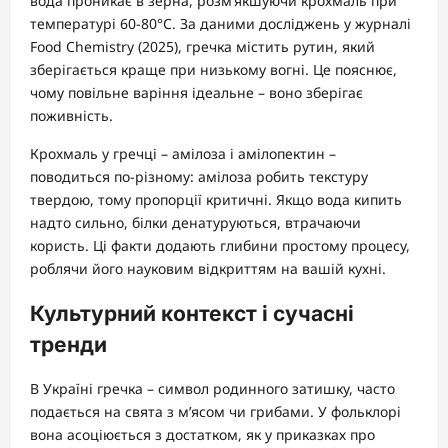
вода проникає в зерна, розм’якшуючи крохмаль при
температурі 60-80°C. За даними досліджень у журналі
Food Chemistry (2025), гречка містить рутин, який
зберігається краще при низькому вогні. Це пояснює,
чому повільне варіння ідеальне – воно зберігає
поживність.
Крохмаль у гречці – амілоза і амілопектин –
поводиться по-різному: амілоза робить текстуру
твердою, тому пропорції критичні. Якщо вода кипить
надто сильно, білки денатуруються, втрачаючи
користь. Ці факти додають глибини простому процесу,
роблячи його науковим відкриттям на вашій кухні.
Культурний контекст і сучасні
тренди
В Україні гречка – символ родинного затишку, часто
подається на свята з м’ясом чи грибами. У фольклорі
вона асоціюється з достатком, як у приказках про