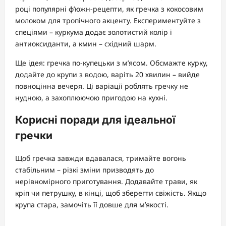
році популярні ф’южн-рецепти, як гречка з кокосовим
молоком для тропічного акценту. Експериментуйте з
спеціями – куркума додає золотистий колір і
антиоксиданти, а кмин – східний шарм.
Ще ідея: гречка по-купецьки з м’ясом. Обсмажте курку,
додайте до крупи з водою, варіть 20 хвилин – вийде
повноцінна вечеря. Ці варіації роблять гречку не
нудною, а захоплюючою пригодою на кухні.
Корисні поради для ідеальної
гречки
Щоб гречка завжди вдавалася, тримайте вогонь
стабільним – різкі зміни призводять до
нерівномірного приготування. Додавайте трави, як
кріп чи петрушку, в кінці, щоб зберегти свіжість. Якщо
крупа стара, замочіть її довше для м’якості.