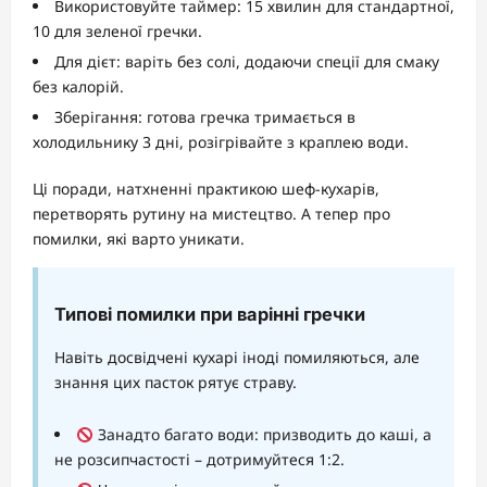
Використовуйте таймер: 15 хвилин для стандартної,
10 для зеленої гречки.
Для дієт: варіть без солі, додаючи спеції для смаку
без калорій.
Зберігання: готова гречка тримається в
холодильнику 3 дні, розігрівайте з краплею води.
Ці поради, натхненні практикою шеф-кухарів,
перетворять рутину на мистецтво. А тепер про
помилки, які варто уникати.
Типові помилки при варінні гречки
Навіть досвідчені кухарі іноді помиляються, але
знання цих пасток рятує страву.
Занадто багато води: призводить до каші, а
не розсипчастості – дотримуйтеся 1:2.