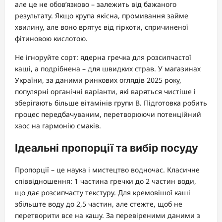
але це не обов’язково – залежить від бажаного
результату. Якщо крупа якісна, промивання займе
хвилину, але воно врятує від гіркоти, спричиненої
фітиновою кислотою.
Не ігноруйте сорт: ядерна гречка для розсипчастої
каші, а подрібнена – для швидких страв. У магазинах
України, за даними ринкових оглядів 2025 року,
популярні органічні варіанти, які варяться чистіше і
зберігають більше вітамінів групи B. Підготовка робить
процес передбачуваним, перетворюючи потенційний
хаос на гармонію смаків.
Ідеальні пропорції та вибір посуду
Пропорції – це наука і мистецтво водночас. Класичне
співвідношення: 1 частина гречки до 2 частин води,
що дає розсипчасту текстуру. Для кремовішої каші
збільште воду до 2,5 частин, але стежте, щоб не
перетворити все на кашу. За перевіреними даними з