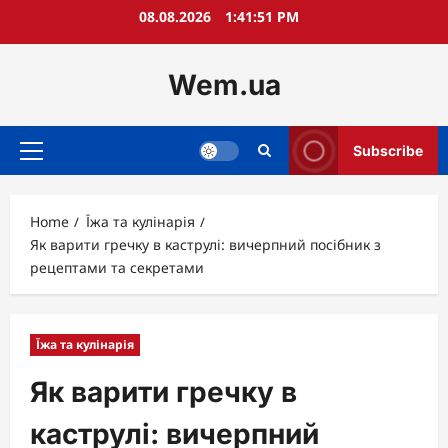
Skip
08.08.2026
1:41:52 PM
to
content
Wem.ua
Subscribe
Primary
Menu
Home
Їжа та кулінарія
Як варити гречку в каструлі: вичерпний посібник з
рецептами та секретами
Їжа та кулінарія
Як варити гречку в
каструлі: вичерпний