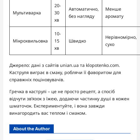
20-
Автоматично,
Менше
Мультиварка
30
без нагляду
аромату
хв
10-
Нерівномірно,
Мікрохвильовка
15
Швидко
сухо
хв
Джерело: дані з сайтів unian.ua та klopotenko.com.
Каструля виграє в смаку, роблячи її фаворитом для
справжніх поціновувачів.
Гречка в каструлі – це не просто рецепт, а спосіб
відчути зв’язок з їжею, додаючи частинку душі в кожен
шматочок. Експериментуйте, і вона завжди
винагородить вас теплом і смаком.
About the Author