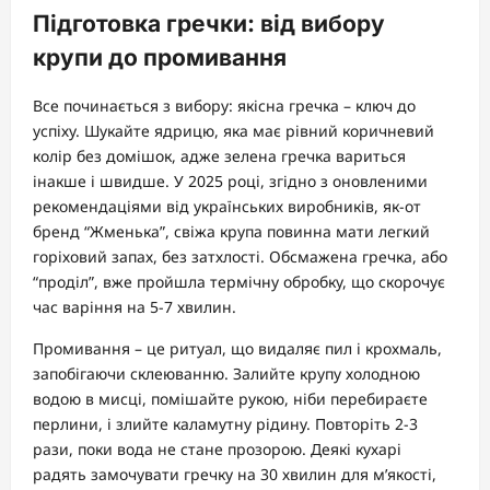
Підготовка гречки: від вибору
крупи до промивання
Все починається з вибору: якісна гречка – ключ до
успіху. Шукайте ядрицю, яка має рівний коричневий
колір без домішок, адже зелена гречка вариться
інакше і швидше. У 2025 році, згідно з оновленими
рекомендаціями від українських виробників, як-от
бренд “Жменька”, свіжа крупа повинна мати легкий
горіховий запах, без затхлості. Обсмажена гречка, або
“проділ”, вже пройшла термічну обробку, що скорочує
час варіння на 5-7 хвилин.
Промивання – це ритуал, що видаляє пил і крохмаль,
запобігаючи склеюванню. Залийте крупу холодною
водою в мисці, помішайте рукою, ніби перебираєте
перлини, і злийте каламутну рідину. Повторіть 2-3
рази, поки вода не стане прозорою. Деякі кухарі
радять замочувати гречку на 30 хвилин для м’якості,