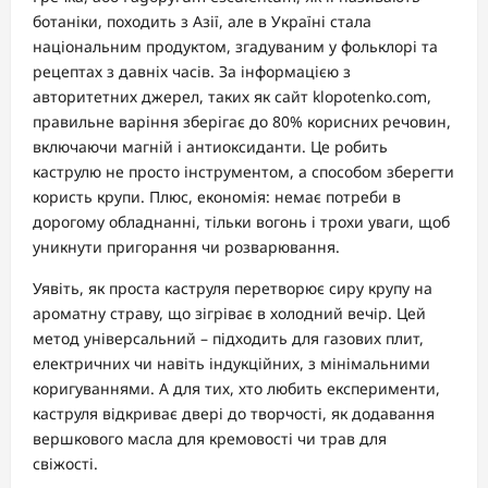
ботаніки, походить з Азії, але в Україні стала
національним продуктом, згадуваним у фольклорі та
рецептах з давніх часів. За інформацією з
авторитетних джерел, таких як сайт klopotenko.com,
правильне варіння зберігає до 80% корисних речовин,
включаючи магній і антиоксиданти. Це робить
каструлю не просто інструментом, а способом зберегти
користь крупи. Плюс, економія: немає потреби в
дорогому обладнанні, тільки вогонь і трохи уваги, щоб
уникнути пригорання чи розварювання.
Уявіть, як проста каструля перетворює сиру крупу на
ароматну страву, що зігріває в холодний вечір. Цей
метод універсальний – підходить для газових плит,
електричних чи навіть індукційних, з мінімальними
коригуваннями. А для тих, хто любить експерименти,
каструля відкриває двері до творчості, як додавання
вершкового масла для кремовості чи трав для
свіжості.