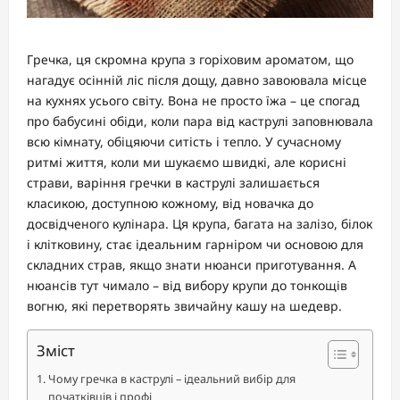
Гречка, ця скромна крупа з горіховим ароматом, що
нагадує осінній ліс після дощу, давно завоювала місце
на кухнях усього світу. Вона не просто їжа – це спогад
про бабусині обіди, коли пара від каструлі заповнювала
всю кімнату, обіцяючи ситість і тепло. У сучасному
ритмі життя, коли ми шукаємо швидкі, але корисні
страви, варіння гречки в каструлі залишається
класикою, доступною кожному, від новачка до
досвідченого кулінара. Ця крупа, багата на залізо, білок
і клітковину, стає ідеальним гарніром чи основою для
складних страв, якщо знати нюанси приготування. А
нюансів тут чимало – від вибору крупи до тонкощів
вогню, які перетворять звичайну кашу на шедевр.
Зміст
Чому гречка в каструлі – ідеальний вибір для
початківців і профі