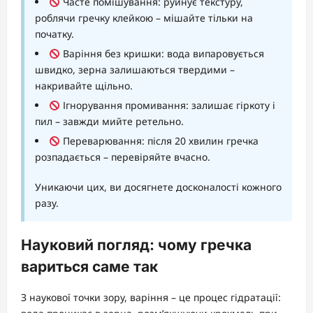
Часте помішування: руйнує текстуру,
роблячи гречку клейкою – мішайте тільки на
початку.
Варіння без кришки: вода випаровується
швидко, зерна залишаються твердими –
накривайте щільно.
Ігнорування промивання: залишає гіркоту і
пил – завжди мийте ретельно.
Переварювання: після 20 хвилин гречка
розпадається – перевіряйте вчасно.
Уникаючи цих, ви досягнете досконалості кожного
разу.
Науковий погляд: чому гречка
вариться саме так
З наукової точки зору, варіння – це процес гідратації: