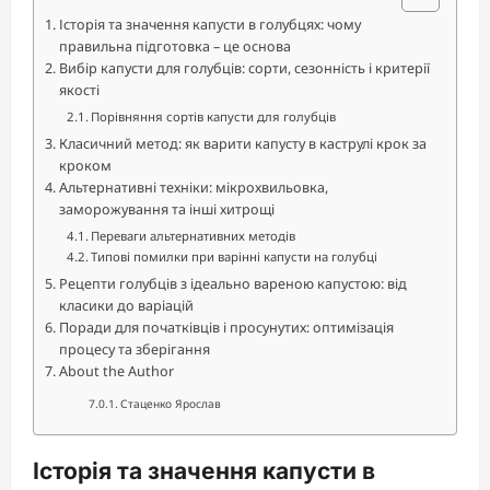
Історія та значення капусти в голубцях: чому
правильна підготовка – це основа
Вибір капусти для голубців: сорти, сезонність і критерії
якості
Порівняння сортів капусти для голубців
Класичний метод: як варити капусту в каструлі крок за
кроком
Альтернативні техніки: мікрохвильовка,
заморожування та інші хитрощі
Переваги альтернативних методів
Типові помилки при варінні капусти на голубці
Рецепти голубців з ідеально вареною капустою: від
класики до варіацій
Поради для початківців і просунутих: оптимізація
процесу та зберігання
About the Author
Стаценко Ярослав
Історія та значення капусти в