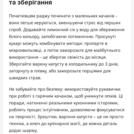
та зберігання
Початківцям раджу починати з маленьких качанів –
вони легше керуються, зменшуючи стрес від перших
спроб. Додавайте лимонний сік у воду для збереження
білого кольору, запобігаючи потемнінню. Просунуті
кухарі можуть комбінувати методи: пропарте в
мікрохвильовці, а потім заморозьте для майбутнього
використання – це зберігає свіжість до місяця.
Зберігайте варену капусту в холодильнику до 3 днів,
загорнуту в плівку, або заморозьте порціями для
швидких страв.
Не забувайте про безпеку: використовуйте рукавички
при роботі з гарячим качаном, щоб уникнути опіків. Ці
поради, натхненні реальними кухонними історіями,
роблять процес інтуїтивним, дозволяючи фокусуватися
на творчості. Зрештою, варіння капусти – це не просто
техніка, а ключ до кулінарної магії, де кожна деталь
додає шарму.