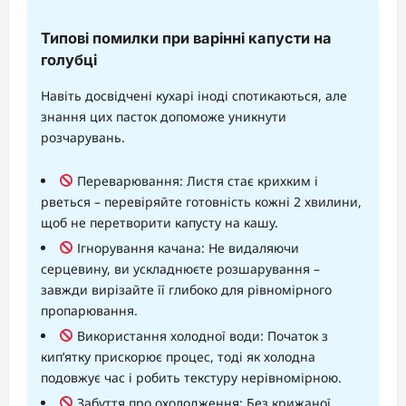
Типові помилки при варінні капусти на
голубці
Навіть досвідчені кухарі іноді спотикаються, але
знання цих пасток допоможе уникнути
розчарувань.
Переварювання: Листя стає крихким і
рветься – перевіряйте готовність кожні 2 хвилини,
щоб не перетворити капусту на кашу.
Ігнорування качана: Не видаляючи
серцевину, ви ускладнюєте розшарування –
завжди вирізайте її глибоко для рівномірного
пропарювання.
Використання холодної води: Початок з
кип’ятку прискорює процес, тоді як холодна
подовжує час і робить текстуру нерівномірною.
Забуття про охолодження: Без крижаної