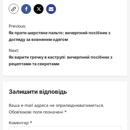
P
Previous:
o
Як прати шерстяне пальто: вичерпний посібник з
s
догляду за вовняним одягом
t
Next:
Як варити гречку в каструлі: вичерпний посібник з
n
рецептами та секретами
a
v
i
Залишити відповідь
g
a
Ваша e-mail адреса не оприлюднюватиметься.
t
Обов’язкові поля позначені
*
i
Коментар
*