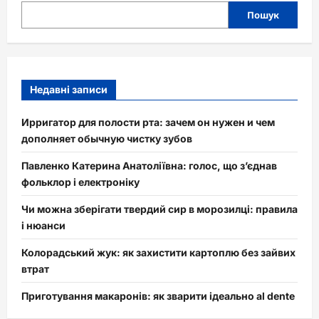
Пошук
Недавні записи
Ирригатор для полости рта: зачем он нужен и чем
дополняет обычную чистку зубов
Павленко Катерина Анатоліївна: голос, що з’єднав
фольклор і електроніку
Чи можна зберігати твердий сир в морозилці: правила
і нюанси
Колорадський жук: як захистити картоплю без зайвих
втрат
Приготування макаронів: як зварити ідеально al dente