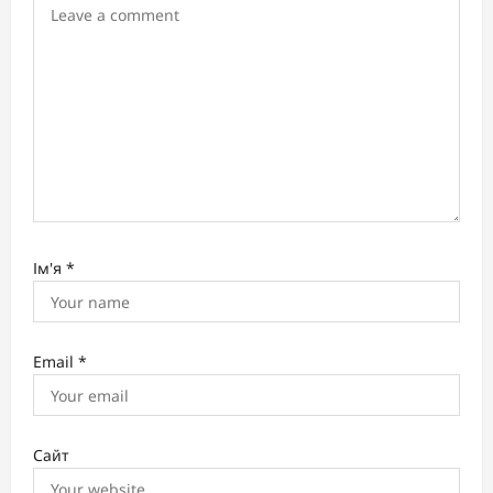
o
n
Ім'я
*
Email
*
Сайт