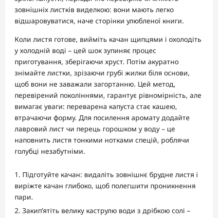
зовнішніх листків виделкою: вони мають легко
відшаровуватися, наче сторінки улюбленої книги.
Коли листя готове, вийміть качан щипцями і охолодіть
у холодній воді – цей шок зупиняє процес
приготування, зберігаючи хруст. Потім акуратно
знімайте листки, зрізаючи грубі жилки біля основи,
щоб вони не заважали загортанню. Цей метод,
перевірений поколіннями, гарантує рівномірність, але
вимагає уваги: переварена капуста стає кашею,
втрачаючи форму. Для посилення аромату додайте
лавровий лист чи перець горошком у воду – це
наповнить листя тонкими нотками спецій, роблячи
голубці незабутніми.
Підготуйте качан: видаліть зовнішнє брудне листя і
виріжте качан глибоко, щоб полегшити проникнення
пари.
Закип’ятіть велику каструлю води з дрібкою солі –