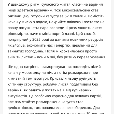
У швидкому ритмі сучасного життя класичне варіння
іноді здається архаїчним, тож мікрохвильовка стає
рятівницею, готуючи капусту за 5-10 хвилин. Помістіть
качан у миску з водою, накрийте плівкою і поставте на
повну потужність: пара всередині розм’якшить листя
рівномірно, наче в мініатюрній лазні. Цей спосіб,
популярний у 2025 році за даними новинних ресурсів
як 24tv.ua, економить час і енергію, ідеальний для
зайнятих господинь. Після мікрохвильовки просто
зніміть листки – вони м’які, без ризику переварювання.
Ще одна хитрість – заморожування: покладіть цілий
качан у морозилку на ніч, а потім розморозьте при
кімнатній температурі. Кристали льоду руйнують
клітинну структуру, роблячи листя податливим без
варіння, як радять у постах на X від кулінарних
ентузіастів. Це особливо корисно для великих партій,
але пам’ятайте: розморожена капуста стає
делікатнішою, тож поводьтеся з нею обережно. Для
пропарювання використовуйте пароварку – 10 хвилин