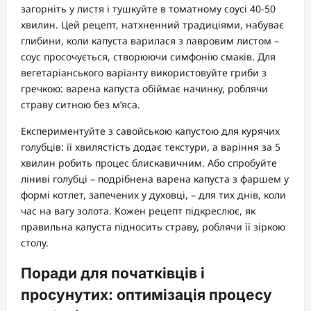
загорніть у листя і тушкуйте в томатному соусі 40-50
хвилин. Цей рецепт, натхненний традиціями, набуває
глибини, коли капуста варилася з лавровим листом –
соус просочується, створюючи симфонію смаків. Для
вегетаріанського варіанту використовуйте гриби з
гречкою: варена капуста обіймає начинку, роблячи
страву ситною без м’яса.
Експериментуйте з савойською капустою для курячих
голубців: її хвилястість додає текстури, а варіння за 5
хвилин робить процес блискавичним. Або спробуйте
ліниві голубці – подрібнена варена капуста з фаршем у
формі котлет, запечених у духовці, – для тих днів, коли
час на вагу золота. Кожен рецепт підкреслює, як
правильна капуста підносить страву, роблячи її зіркою
столу.
Поради для початківців і
просунутих: оптимізація процесу