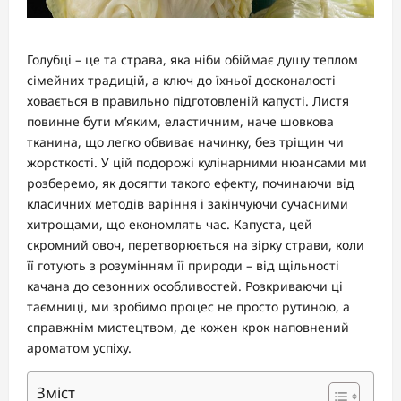
Голубці – це та страва, яка ніби обіймає душу теплом
сімейних традицій, а ключ до їхньої досконалості
ховається в правильно підготовленій капусті. Листя
повинне бути м’яким, еластичним, наче шовкова
тканина, що легко обвиває начинку, без тріщин чи
жорсткості. У цій подорожі кулінарними нюансами ми
розберемо, як досягти такого ефекту, починаючи від
класичних методів варіння і закінчуючи сучасними
хитрощами, що економлять час. Капуста, цей
скромний овоч, перетворюється на зірку страви, коли
її готують з розумінням її природи – від щільності
качана до сезонних особливостей. Розкриваючи ці
таємниці, ми зробимо процес не просто рутиною, а
справжнім мистецтвом, де кожен крок наповнений
ароматом успіху.
Зміст