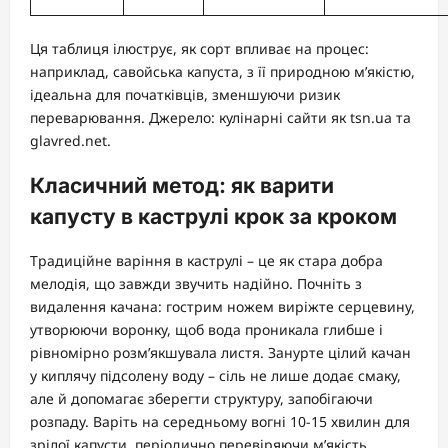
Ця таблиця ілюструє, як сорт впливає на процес:
наприклад, савойська капуста, з її природною м’якістю,
ідеальна для початківців, зменшуючи ризик
переварювання. Джерело: кулінарні сайти як tsn.ua та
glavred.net.
Класичний метод: як варити
капусту в каструлі крок за кроком
Традиційне варіння в каструлі – це як стара добра
мелодія, що завжди звучить надійно. Почніть з
видалення качана: гострим ножем виріжте серцевину,
утворюючи воронку, щоб вода проникала глибше і
рівномірно розм’якшувала листя. Занурте цілий качан
у киплячу підсолену воду – сіль не лише додає смаку,
але й допомагає зберегти структуру, запобігаючи
розпаду. Варіть на середньому вогні 10-15 хвилин для
зрілої капусти, періодично перевіряючи м’якість