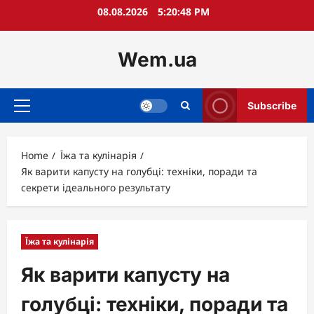
Skip
08.08.2026
5:20:49 PM
to
content
Wem.ua
Subscribe
Primary
Menu
Home
Їжа та кулінарія
Як варити капусту на голубці: техніки, поради та
секрети ідеального результату
Їжа та кулінарія
Як варити капусту на
голубці: техніки, поради та