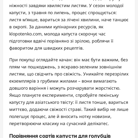
ніжності завдяки хвилястим листям. У сезон молодої
капусти, з травня по липень, процес спрощується:
листя м’якше, вариться за лічені хвилини, наче танцює
в окропі. За даними кулінарних ресурсів, як
klopotenko.com, молода капуста скорочує час
підготовки вдвічі порівняно зі зрілою, роблячи її
фаворитом для швидких рецептів.
При покупці оглядайте качан: він має бути важким, без
плям чи пошкоджень, з яскраво-зеленим зовнішнім
листям, що свідчить про свіжість. Уникайте перезрілих
екземплярів з грубими жилами – вони вимагають
довшого варіння і можуть розчарувати жорсткістю.
Якщо плануєте експерименти, спробуйте пекінську
капусту для азіатського твісту: її листя тонше, вариться
миттєво, додаючи свіжості страві. Такий вибір не лише
полегшує процес, але й вносить нотку новизни,
перетворюючи класику на сучасний делікатес.
Порівняння сортів капусти для голубців