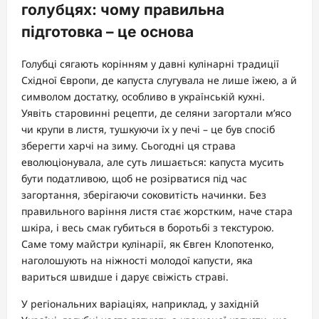
голубцях: чому правильна
підготовка – це основа
Голубці сягають корінням у давні кулінарні традиції
Східної Європи, де капуста слугувала не лише їжею, а й
символом достатку, особливо в українській кухні.
Уявіть старовинні рецепти, де селяни загортали м’ясо
чи крупи в листя, тушкуючи їх у печі – це був спосіб
зберегти харчі на зиму. Сьогодні ця страва
еволюціонувала, але суть лишається: капуста мусить
бути податливою, щоб не розірватися під час
загортання, зберігаючи соковитість начинки. Без
правильного варіння листя стає жорстким, наче стара
шкіра, і весь смак губиться в боротьбі з текстурою.
Саме тому майстри кулінарії, як Євген Клопотенко,
наголошують на ніжності молодої капусти, яка
вариться швидше і дарує свіжість страві.
У регіональних варіаціях, наприклад, у західній