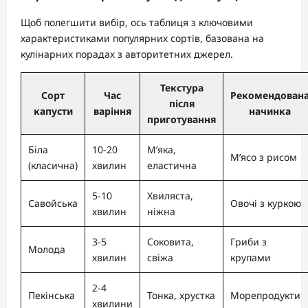
Щоб полегшити вибір, ось таблиця з ключовими
характеристиками популярних сортів, базована на
кулінарних порадах з авторитетних джерел.
Текстура
Сорт
Час
Рекомендован
після
капусти
варіння
начинка
приготування
Біла
10-20
М’яка,
М’ясо з рисом
(класична)
хвилин
еластична
5-10
Хвиляста,
Савойська
Овочі з куркою
хвилин
ніжна
3-5
Соковита,
Гриби з
Молода
хвилин
свіжа
крупами
2-4
Пекінська
Тонка, хрустка
Морепродукти
хвилини