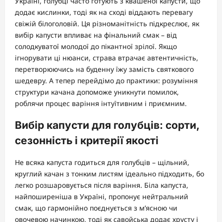
Україні, голубці часто готують з квашеної капусти, що
додає кислинки, тоді як на сході віддають перевагу
свіжій білоголовій. Ця різноманітність підкреслює, як
вибір капусти впливає на фінальний смак – від
солодкуватої молодої до пікантної зрілої. Якщо
ігнорувати ці нюанси, страва втрачає автентичність,
перетворюючись на буденну їжу замість святкового
шедевру. А тепер перейдімо до практики: розуміння
структури качана допоможе уникнути помилок,
роблячи процес варіння інтуїтивним і приємним.
Вибір капусти для голубців: сорти,
сезонність і критерії якості
Не всяка капуста годиться для голубців – щільний,
круглий качан з тонким листям ідеально підходить, бо
легко розшаровується після варіння. Біла капуста,
найпоширеніша в Україні, пропонує нейтральний
смак, що гармонійно поєднується з м’ясною чи
овочевою начинкою, тоді як савойська додає хрусту і