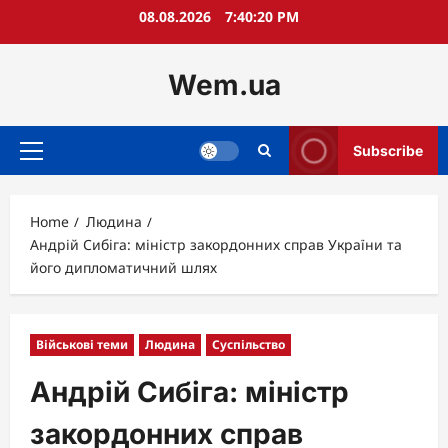
Skip
08.08.2026
7:40:21 PM
to
content
Wem.ua
Subscribe
Primary
Menu
Home
Людина
Андрій Сибіга: міністр закордонних справ України та
його дипломатичний шлях
Військові теми
Людина
Суспільство
Андрій Сибіга: міністр
закордонних справ