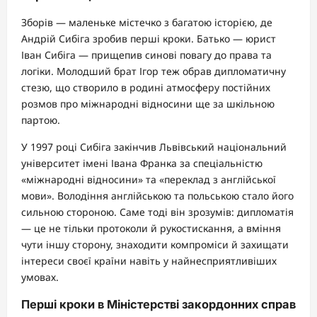
Зборів — маленьке містечко з багатою історією, де
Андрій Сибіга зробив перші кроки. Батько — юрист
Іван Сибіга — прищепив синові повагу до права та
логіки. Молодший брат Ігор теж обрав дипломатичну
стезю, що створило в родині атмосферу постійних
розмов про міжнародні відносини ще за шкільною
партою.
У 1997 році Сибіга закінчив Львівський національний
університет імені Івана Франка за спеціальністю
«міжнародні відносини» та «переклад з англійської
мови». Володіння англійською та польською стало його
сильною стороною. Саме тоді він зрозумів: дипломатія
— це не тільки протоколи й рукостискання, а вміння
чути іншу сторону, знаходити компроміси й захищати
інтереси своєї країни навіть у найнесприятливіших
умовах.
Перші кроки в Міністерстві закордонних справ