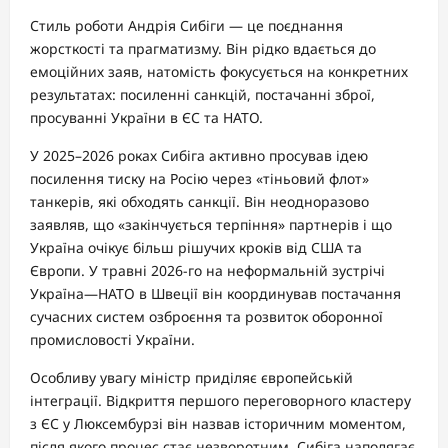
Стиль роботи Андрія Сибіги — це поєднання
жорсткості та прагматизму. Він рідко вдається до
емоційних заяв, натомість фокусується на конкретних
результатах: посиленні санкцій, постачанні зброї,
просуванні України в ЄС та НАТО.
У 2025–2026 роках Сибіга активно просував ідею
посилення тиску на Росію через «тіньовий флот»
танкерів, які обходять санкції. Він неодноразово
заявляв, що «закінчується терпіння» партнерів і що
Україна очікує більш рішучих кроків від США та
Європи. У травні 2026-го на неформальній зустрічі
Україна—НАТО в Швеції він координував постачання
сучасних систем озброєння та розвиток оборонної
промисловості України.
Особливу увагу міністр приділяє європейській
інтеграції. Відкриття першого переговорного кластеру
з ЄС у Люксембурзі він назвав історичним моментом,
після якого процес стає незворотним. Сибіга наполягає