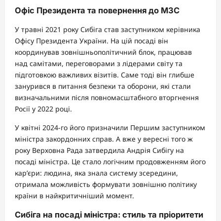
Офіс Президента та повернення до МЗС
У травні 2021 року Сибіга став заступником керівника
Офісу Президента України. На цій посаді він
координував зовнішньополітичний блок, працював
над самітами, переговорами з лідерами світу та
підготовкою важливих візитів. Саме тоді він глибше
занурився в питання безпеки та оборони, які стали
визначальними після повномасштабного вторгнення
Росії у 2022 році.
У квітні 2024-го його призначили Першим заступником
міністра закордонних справ. А вже у вересні того ж
року Верховна Рада затвердила Андрія Сибігу на
посаді міністра. Це стало логічним продовженням його
кар’єри: людина, яка знала систему зсередини,
отримала можливість формувати зовнішню політику
країни в найкритичніший момент.
Сибіга на посаді міністра: стиль та пріоритети