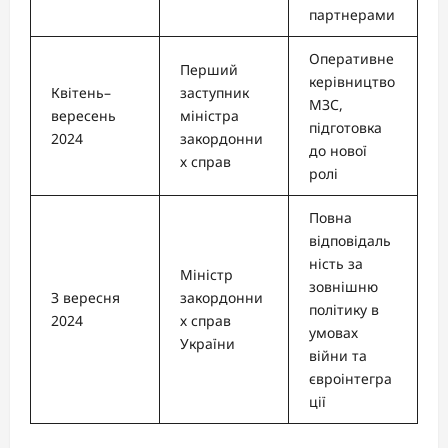
партнерами
Оперативне
Перший
керівництво
Квітень–
заступник
МЗС,
вересень
міністра
підготовка
2024
закордонни
до нової
х справ
ролі
Повна
відповідаль
ність за
Міністр
зовнішню
З вересня
закордонни
політику в
2024
х справ
умовах
України
війни та
євроінтегра
ції