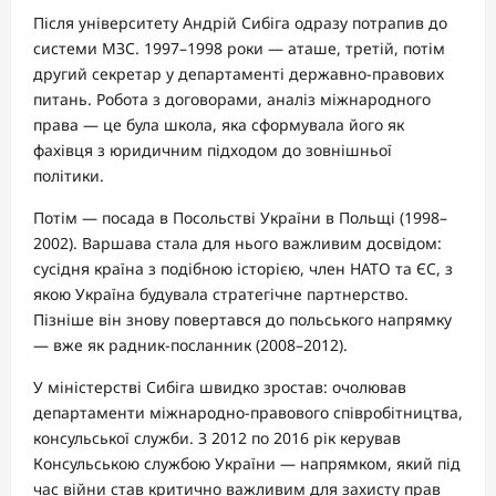
Після університету Андрій Сибіга одразу потрапив до
системи МЗС. 1997–1998 роки — аташе, третій, потім
другий секретар у департаменті державно-правових
питань. Робота з договорами, аналіз міжнародного
права — це була школа, яка сформувала його як
фахівця з юридичним підходом до зовнішньої
політики.
Потім — посада в Посольстві України в Польщі (1998–
2002). Варшава стала для нього важливим досвідом:
сусідня країна з подібною історією, член НАТО та ЄС, з
якою Україна будувала стратегічне партнерство.
Пізніше він знову повертався до польського напрямку
— вже як радник-посланник (2008–2012).
У міністерстві Сибіга швидко зростав: очолював
департаменти міжнародно-правового співробітництва,
консульської служби. З 2012 по 2016 рік керував
Консульською службою України — напрямком, який під
час війни став критично важливим для захисту прав