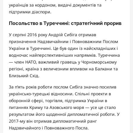
українців за кордоном, видачі документів та
підтримки діаспори.
Посольство в Туреччині: стратегічний прорив
У серпні 2016 року Андрій Сибіга отримав
призначення Надзвичайним і Повноважним Послом
України в Туреччині. Це був один із найскладніших і
водночас найперспективніших напрямків. Туреччина
— член НАТО, важливий гравець у Чорноморському
регіоні, країна з величезним впливом на Балкани та
Близький Схід.
За п’ять років роботи послом Сибіга значно посилив
українсько-турецькі відносини. Спільні проекти в
оборонній сфері, торгівля, підтримка України в
питаннях Криму та Азовського моря — усе це стало
результатом його щоденної дипломатичної роботи. У
2017-му він отримав дипломатичний ранг
Надзвичайного і Повноважного Посла.