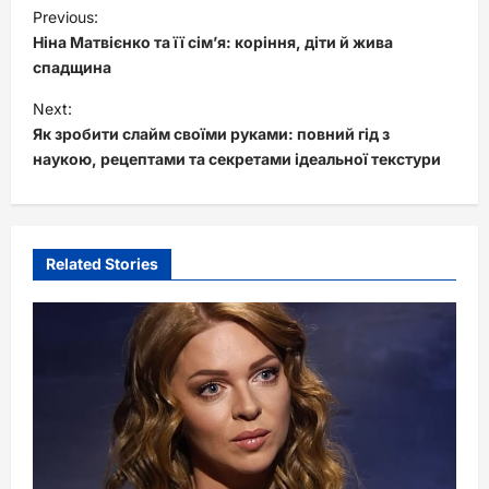
P
Previous:
o
Ніна Матвієнко та її сім’я: коріння, діти й жива
s
спадщина
t
Next:
Як зробити слайм своїми руками: повний гід з
n
наукою, рецептами та секретами ідеальної текстури
a
v
i
Related Stories
g
a
t
i
o
n