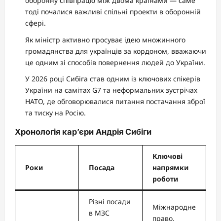
оборонну співпрацю між двома країнами — саме
тоді почалися важливі спільні проекти в оборонній
сфері.
Як міністр активно просуває ідею множинного
громадянства для українців за кордоном, вважаючи
це одним зі способів повернення людей до України.
У 2026 році Сибіга став одним із ключових спікерів
України на самітах G7 та неформальних зустрічах
НАТО, де обговорювалися питання постачання зброї
та тиску на Росію.
Хронологія кар’єри Андрія Сибіги
Ключові
Роки
Посада
напрямки
роботи
Різні посади
Міжнародне
в МЗС
право,