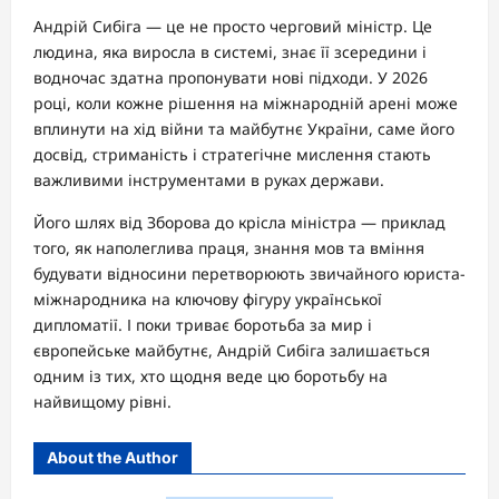
Андрій Сибіга — це не просто черговий міністр. Це
людина, яка виросла в системі, знає її зсередини і
водночас здатна пропонувати нові підходи. У 2026
році, коли кожне рішення на міжнародній арені може
вплинути на хід війни та майбутнє України, саме його
досвід, стриманість і стратегічне мислення стають
важливими інструментами в руках держави.
Його шлях від Зборова до крісла міністра — приклад
того, як наполеглива праця, знання мов та вміння
будувати відносини перетворюють звичайного юриста-
міжнародника на ключову фігуру української
дипломатії. І поки триває боротьба за мир і
європейське майбутнє, Андрій Сибіга залишається
одним із тих, хто щодня веде цю боротьбу на
найвищому рівні.
About the Author