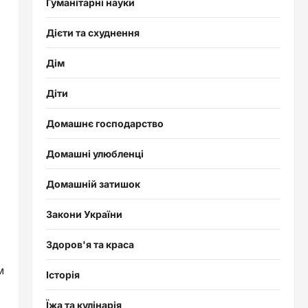
Гуманітарні науки
Дієти та схуднення
Дім
Діти
Домашнє господарство
Домашні улюбленці
Домашній затишок
Закони України
Здоров'я та краса
м
Історія
Їжа та кулінарія