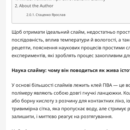
About the Author
Стаценко Ярослав
Щоб отримати ідеальний слайм, недостатньо просто
послідовність, вплив температури й вологості, а та
рецепти, пояснення наукових процесів простими с
експериментів, які зроблять процес захопливим для
Наука слайму: чому він поводиться як жива істо
У основі більшості слаймів лежить клей ПВА — це в
полімеру являють собою довгі гнучкі ланцюжки. Ко
або борну кислоту з розчину для контактних лінз,
тривимірна сітка, яка пропускає воду, але стримує 
залишити, і миттєво реагує на розтягування.