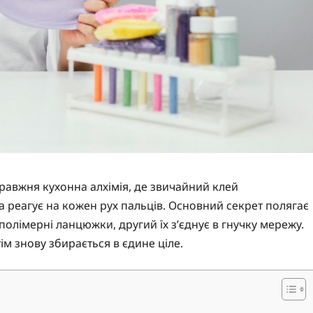
равжня кухонна алхімія, де звичайний клей
ка реагує на кожен рух пальців. Основний секрет полягає
полімерні ланцюжки, другий їх з’єднує в гнучку мережу.
тім знову збирається в єдине ціле.