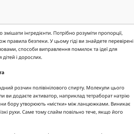
 змішати інгредієнти. Потрібно розуміти пропорції,
кож правила безпеки. У цьому гіді ви знайдете перевірені
ловами, способи виправлення помилок та ідеї для
 дітей і дорослих.
та
одний розчин полівінілового спирту. Молекули цього
ли ви додаєте активатор, наприклад тетраборат натрію
 іони бору утворюють «містки» між ланцюжками. Виникає
різкі рухи. Саме тому слайм повільно тече, якщо його