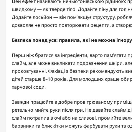
Цей ефект називають неньютонівською рідиною: пр
швидкому — як тверде тіло. Додайте піну для голінн
Додайте лосьйон — він пом’якшує структуру, робля
дозволяє не просто повторювати рецепти, а створюв
Безпека понад усе: правила, які не можна ігнор
Перш ніж братися за інгредієнти, варто пам’ятати п
слайм, але може викликати подразнення шкіри, ал
проковтуванні. Фахівці з безпеки рекомендують вик
дітей старше 8–10 років. Для молодших краще обир
харчової соди.
Завжди працюйте в добре провітрюваному приміщен
ретельно мийте руки після гри. Не давайте слайм д
слайм потрапив в очі або на слизові, промийте вели
барвники та блискітки можуть фарбувати руки та од