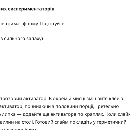
них експериментаторів
ре тримає форму. Підготуйте:
з сильного запаху)
прозорий активатор. В окремій мисці змішайте клей з
ктиватор, починаючи з половини порції, і ретельно
е липка — додайте ще активатора по краплях. Коли слай
вилин на столі. Готовий слайм покладіть у герметичний
не еластичнішим.