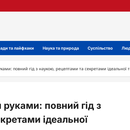
ади та лайфхаки
Наука та природа
Суспільство
Люд
ками: повний гід з наукою, рецептами та секретами ідеальної 
 руками: повний гід з
екретами ідеальної