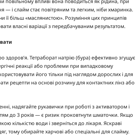
и повільному впливі вона поводиться як рідина, при
я — і слайм стає повітряним та легким, ніби хмаринка.
чи її більш «маслянистою». Розуміння цих принципів
ати власні варіації з передбачуваним результатом.
увати
ро здоров’я. Тетраборат натрію (бура) ефективно згущує
ергічні реакції або проблеми при випадковому
ористовувати його тільки під наглядом дорослих і для
ати рецепти на основі розчину для контактних лінз або
ні, надягайте рукавички при роботі з активатором і
ітям до 3 років — є ризик проковтнути шматочки. Якщо
кою кількістю води і зверніться до лікаря. Яскраві
яг, тому обирайте харчові або спеціальні для слайму.