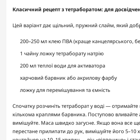
Класичний рецепт з тетраборатом: для досвідче
Цей варіант дає щільний, пружний слайм, який доб
200–250 мл клею ПВА (краще канцелярського, бе
1 чайну ложку тетраборату натрію
200 мл теплої води для активатора
харчовий барвник або акрилову фарбу
ложку для перемішування та ємність
Спочатку розчиніть тетраборат у воді — отримайте 
кількома краплями барвника. Поступово вливайте а
вимішуйте. Маса швидко загусне. Якщо вона все щ
перестане прилипати до рук, вимішуйте його 5–10 х
контейнер на 10–15 хвилин — він «відпочине» і ста