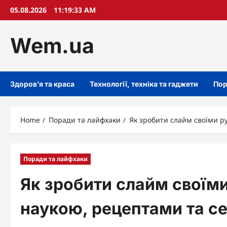
Skip
05.08.2026
11:19:35 AM
to
content
Wem.ua
Здоров’я та краса
Технології, техніка та гаджети
Пор
Home
Поради та лайфхаки
Як зробити слайм своїми ру
Поради та лайфхаки
Як зробити слайм своїми
наукою, рецептами та с