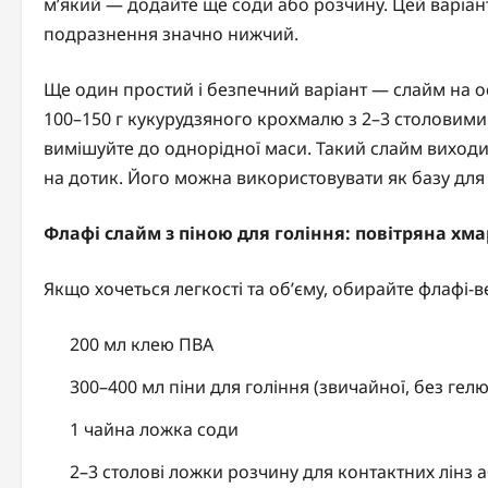
м’який — додайте ще соди або розчину. Цей варіан
подразнення значно нижчий.
Ще один простий і безпечний варіант — слайм на о
100–150 г кукурудзяного крохмалю з 2–3 столовими
вимішуйте до однорідної маси. Такий слайм виход
на дотик. Його можна використовувати як базу для
Флафі слайм з піною для гоління: повітряна хм
Якщо хочеться легкості та об’єму, обирайте флафі-в
200 мл клею ПВА
300–400 мл піни для гоління (звичайної, без гелю
1 чайна ложка соди
2–3 столові ложки розчину для контактних лінз 