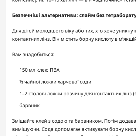
Безпечніші альтернативи: слайм без тетраборату
Для дітей молодшого віку або тих, хто хоче уникну
контактних лінз. Він містить борну кислоту в м’якші
Вам знадобиться:
150 мл клею ПВА
½ чайної ложки харчової соди
1–2 столові ложки розчину для контактних лінз (
барвник
Змішайте клей з содою та барвником. Потім додавай
вимішуючи. Сода допомагає активувати борну кисл