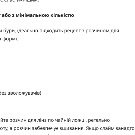
 або з мінімальною кількістю
ти бури, ідеально підходить рецепт з розчином для
й формі.
без зволожувачів)
те розчин для лінз по чайній ложці, ретельно
оту, а розчин забезпечує зшивання. Якщо слайм занадто