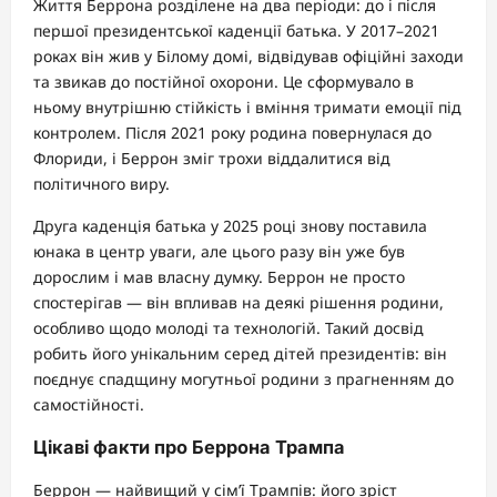
Життя Беррона розділене на два періоди: до і після
першої президентської каденції батька. У 2017–2021
роках він жив у Білому домі, відвідував офіційні заходи
та звикав до постійної охорони. Це сформувало в
ньому внутрішню стійкість і вміння тримати емоції під
контролем. Після 2021 року родина повернулася до
Флориди, і Беррон зміг трохи віддалитися від
політичного виру.
Друга каденція батька у 2025 році знову поставила
юнака в центр уваги, але цього разу він уже був
дорослим і мав власну думку. Беррон не просто
спостерігав — він впливав на деякі рішення родини,
особливо щодо молоді та технологій. Такий досвід
робить його унікальним серед дітей президентів: він
поєднує спадщину могутньої родини з прагненням до
самостійності.
Цікаві факти про Беррона Трампа
Беррон — найвищий у сім’ї Трампів: його зріст