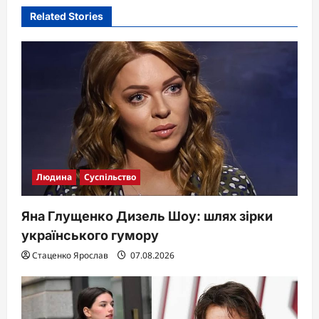
i
Related Stories
g
a
t
i
o
n
Людина
Суспільство
Яна Глущенко Дизель Шоу: шлях зірки
українського гумору
Стаценко Ярослав
07.08.2026