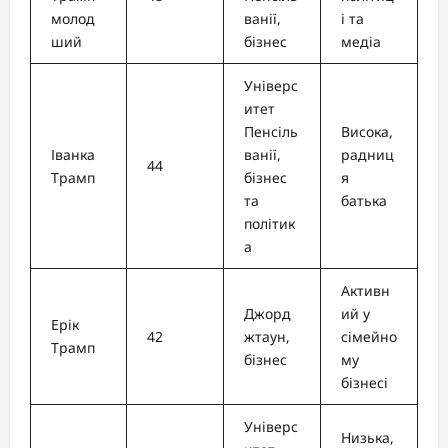
молод
ванії,
і та
ший
бізнес
медіа
Універс
итет
Пенсіль
Висока,
Іванка
ванії,
радниц
44
Трамп
бізнес
я
та
батька
політик
а
Активн
Джорд
ий у
Ерік
42
жтаун,
сімейно
Трамп
бізнес
му
бізнесі
Універс
Низька,