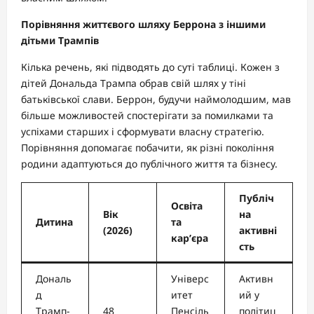
Порівняння життєвого шляху Беррона з іншими
дітьми Трампів
Кілька речень, які підводять до суті таблиці. Кожен з
дітей Дональда Трампа обрав свій шлях у тіні
батьківської слави. Беррон, будучи наймолодшим, мав
більше можливостей спостерігати за помилками та
успіхами старших і сформувати власну стратегію.
Порівняння допомагає побачити, як різні покоління
родини адаптуються до публічного життя та бізнесу.
Публіч
Освіта
Вік
на
Дитина
та
(2026)
активні
кар’єра
сть
Дональ
Універс
Активн
д
итет
ий у
Трамп-
48
Пенсіль
політиц