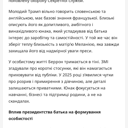
поновлену охорону Секретної служби.
Молодий Трамп вільно говорить словенською та
англійською, має базові знання французької. Близькі
описують його як допитливого, амбітного і
винахідливого юнака, який успадкував від батька
інтерес до заробітку та самостійності. У той же час він
зберіг теплу близькість з матір’ю Меланією, яка завжди
захищала його від надмірної уваги преси.
У особистому житті Беррон тримається в тіні. ЗМІ
згадували про короткі стосунки, які він намагається
приховувати від публіки. У 2025 році з’явилися чутки
про розрив і примирення з дівчиною, але деталі
залишаються приватними. Юнак фокусується на
навчанні, бізнесі та підтримці родини, а не на
скандалах.
Вплив президентства батька на формування
особистості