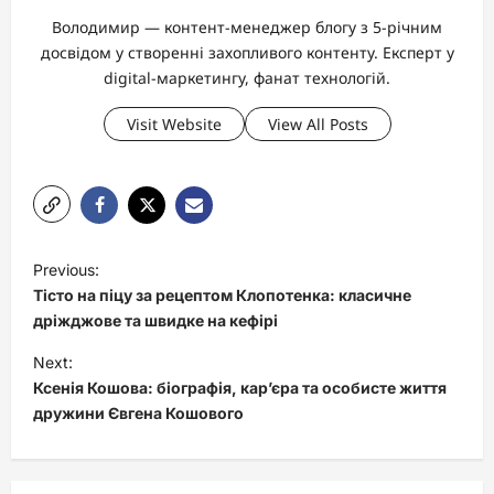
Володимир — контент-менеджер блогу з 5-річним
досвідом у створенні захопливого контенту. Експерт у
digital-маркетингу, фанат технологій.
Visit Website
View All Posts
P
Previous:
o
Тісто на піцу за рецептом Клопотенка: класичне
s
дріжджове та швидке на кефірі
t
Next:
Ксенія Кошова: біографія, кар’єра та особисте життя
n
дружини Євгена Кошового
a
v