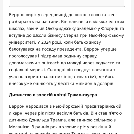
Беррон виріс у середовищі, де кожне слово та жест
розбирають на частини. Він навчався в кількох елітних
школах, закінчив Оксбриджську академію у Флориді та
вступив до Школи бізнесу Стерна при Нью-Йоркському
університеті. У 2024 році, коли батько знову
балотувався на посаду президента, Беррон уперше
проголосував і підтримав родинну справу,
допомагаючи з outreach до молоді через подкасти та
соціальні мережі. Сьогодні він поєднує навчання з
участю в криптовалютних ініціативах сім’ї, де його
внесок уже оцінюють у десятки мільйонів доларів.
Дитинство в золотій клітці Трамп-тауера
Беррон народився в нью-йоркській пресвітеріанській
лікарні через рік після весілля батьків. Він став п’ятою
дитиною Дональда Трампа, але єдиною спільною з
Меланією. З ранніх років хлопчик ріс у розкішній
квартирі на верхніх поверхах Трамп-тауера, де мав