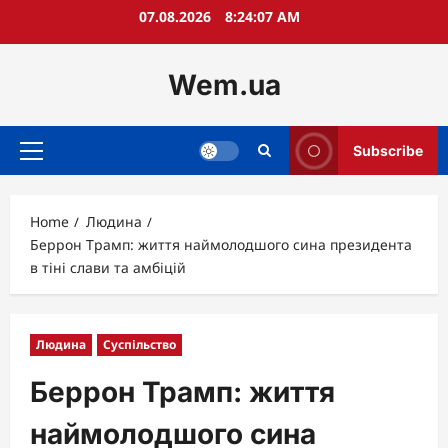
Skip
07.08.2026
8:24:08 AM
to
content
Wem.ua
Subscribe
Primary
Menu
Home
Людина
Беррон Трамп: життя наймолодшого сина президента
в тіні слави та амбіцій
Людина
Суспільство
Беррон Трамп: життя
наймолодшого сина