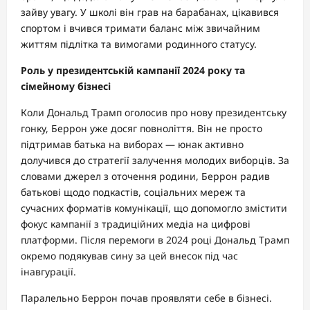
зайву увагу. У школі він грав на барабанах, цікавився
спортом і вчився тримати баланс між звичайним
життям підлітка та вимогами родинного статусу.
Роль у президентській кампанії 2024 року та
сімейному бізнесі
Коли Дональд Трамп оголосив про нову президентську
гонку, Беррон уже досяг повноліття. Він не просто
підтримав батька на виборах — юнак активно
долучився до стратегії залучення молодих виборців. За
словами джерел з оточення родини, Беррон радив
батькові щодо подкастів, соціальних мереж та
сучасних форматів комунікації, що допомогло змістити
фокус кампанії з традиційних медіа на цифрові
платформи. Після перемоги в 2024 році Дональд Трамп
окремо подякував сину за цей внесок під час
інавгурації.
Паралельно Беррон почав проявляти себе в бізнесі.