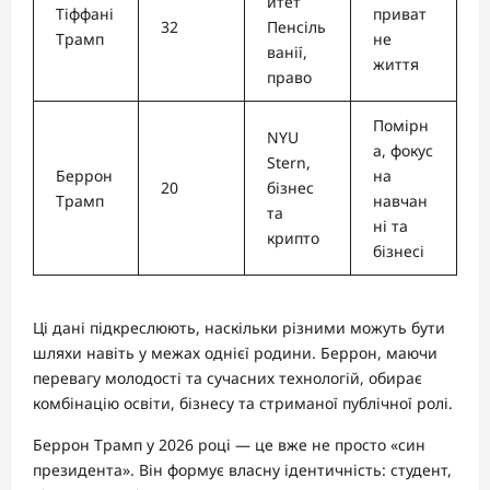
итет
Тіффані
приват
32
Пенсіль
Трамп
не
ванії,
життя
право
Помірн
NYU
а, фокус
Stern,
Беррон
на
20
бізнес
Трамп
навчан
та
ні та
крипто
бізнесі
Ці дані підкреслюють, наскільки різними можуть бути
шляхи навіть у межах однієї родини. Беррон, маючи
перевагу молодості та сучасних технологій, обирає
комбінацію освіти, бізнесу та стриманої публічної ролі.
Беррон Трамп у 2026 році — це вже не просто «син
президента». Він формує власну ідентичність: студент,