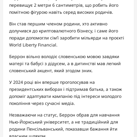
перевищує 2 метри 6 сантиметрів, що робить його
помітною фігурою навіть серед високих родичів.
Він став першим членом родини, хто активно
долучився до криптовалютного бізнесу, і саме його
поради допомогли сім’ї заробити мільярди на проєкті
World Liberty Financial.
Беррон вільно володіє словенською мовою завдяки
матері та бабусі з дідусем, а в дитинстві мав легкий
словенський акцент, який згодом зник.
У 2024 році він вперше проголосував на
президентських виборах і підтримав батька, а також
допоміг адаптувати кампанію під інтереси молодого
покоління через сучасні медіа.
Незважаючи на статус, Беррон обрав для навчання
Нью-Йоркський університет, а не традиційний для
родини Пенсільванський, показавши бажання йти
власним шляхом.