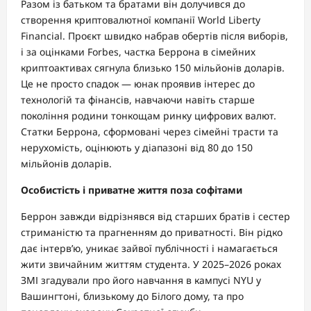
Разом із батьком та братами він долучився до
створення криптовалютної компанії World Liberty
Financial. Проєкт швидко набрав обертів після виборів,
і за оцінками Forbes, частка Беррона в сімейних
криптоактивах сягнула близько 150 мільйонів доларів.
Це не просто спадок — юнак проявив інтерес до
технологій та фінансів, навчаючи навіть старше
покоління родини тонкощам ринку цифрових валют.
Статки Беррона, сформовані через сімейні трасти та
нерухомість, оцінюють у діапазоні від 80 до 150
мільйонів доларів.
Особистість і приватне життя поза софітами
Беррон завжди відрізнявся від старших братів і сестер
стриманістю та прагненням до приватності. Він рідко
дає інтерв’ю, уникає зайвої публічності і намагається
жити звичайним життям студента. У 2025–2026 роках
ЗМІ згадували про його навчання в кампусі NYU у
Вашингтоні, близькому до Білого дому, та про