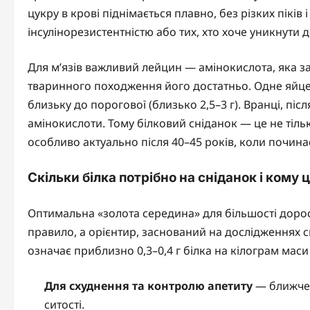
цукру в крові піднімається плавно, без різких пікі
інсулінорезистентністю або тих, хто хоче уникнути д
Для м’язів важливий лейцин — амінокислота, яка зап
тваринного походження його достатньо. Одне яйце
близьку до порогової (близько 2,5–3 г). Вранці, післ
амінокислоти. Тому білковий сніданок — це не тільк
особливо актуально після 40–45 років, коли почин
Скільки білка потрібно на сніданок і кому
Оптимальна «золота середина» для більшості дор
правило, а орієнтир, заснований на дослідженнях си
означає приблизно 0,3–0,4 г білка на кілограм маси 
Для схуднення та контролю апетиту
— ближче д
ситості.