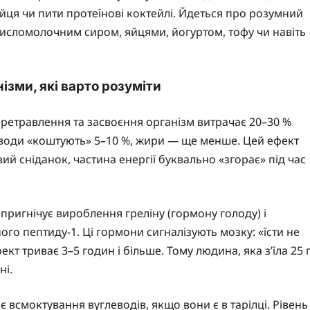
 яйця чи пити протеїнові коктейлі. Йдеться про розумний
з кисломолочним сиром, яйцями, йогуртом, тофу чи навіть
ізми, які варто розуміти
ретравлення та засвоєння організм витрачає 20–30 %
еводи «коштують» 5–10 %, жири — ще менше. Цей ефект
вий сніданок, частина енергії буквально «згорає» під час
ригнічує вироблення греліну (гормону голоду) і
го пептиду-1. Ці гормони сигналізують мозку: «їсти не
т триває 3–5 годин і більше. Тому людина, яка з’їла 25 
ні.
 всмоктування вуглеводів, якщо вони є в тарілці. Рівень