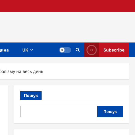
ина
UK
Subscribe
болізму на весь день
Пошук
Пошук