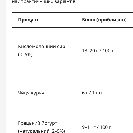
найпрактичніших варіантів:
Продукт
Білок (приблизно)
Кисломолочний сир
18–20 г / 100 г
(0–5%)
Яйця курячі
6 г / 1 шт
Грецький йогурт
9–11 г / 100 г
(натуральний, 2–5%)