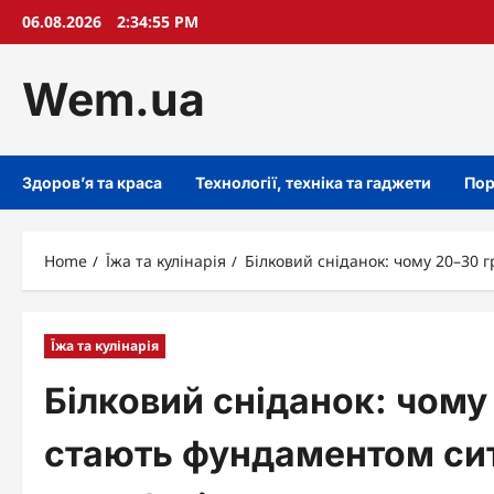
Skip
06.08.2026
2:34:56 PM
to
content
Wem.ua
Здоров’я та краса
Технології, техніка та гаджети
Пор
Home
Їжа та кулінарія
Білковий сніданок: чому 20–30 г
Їжа та кулінарія
Білковий сніданок: чому
стають фундаментом сито