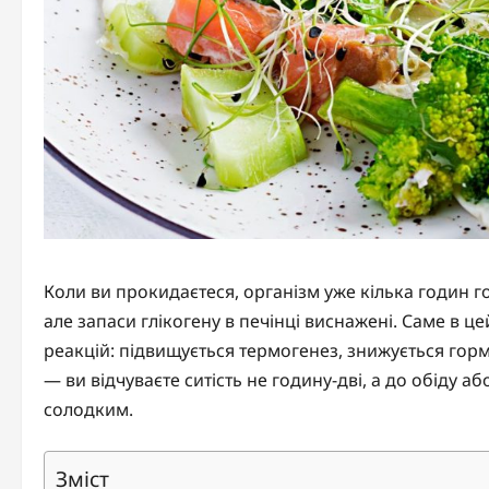
Коли ви прокидаєтеся, організм уже кілька годин го
але запаси глікогену в печінці виснажені. Саме в ц
реакцій: підвищується термогенез, знижується гормон
— ви відчуваєте ситість не годину-дві, а до обіду а
солодким.
Зміст