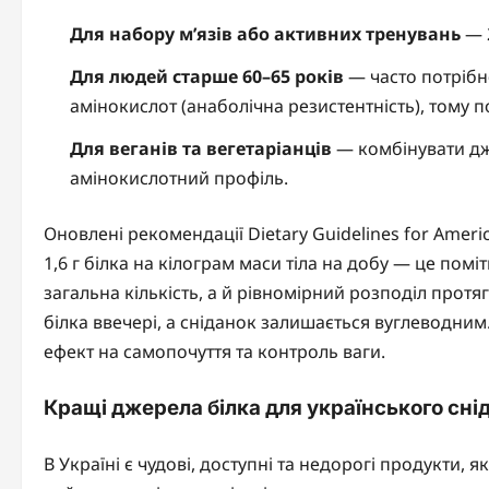
Для набору м’язів або активних тренувань
— 2
Для людей старше 60–65 років
— часто потрібно
амінокислот (анаболічна резистентність), тому 
Для веганів та вегетаріанців
— комбінувати дж
амінокислотний профіль.
Оновлені рекомендації Dietary Guidelines for Amer
1,6 г білка на кілограм маси тіла на добу — це пом
загальна кількість, а й рівномірний розподіл про
білка ввечері, а сніданок залишається вуглеводним
ефект на самопочуття та контроль ваги.
Кращі джерела білка для українського сні
В Україні є чудові, доступні та недорогі продукти, 