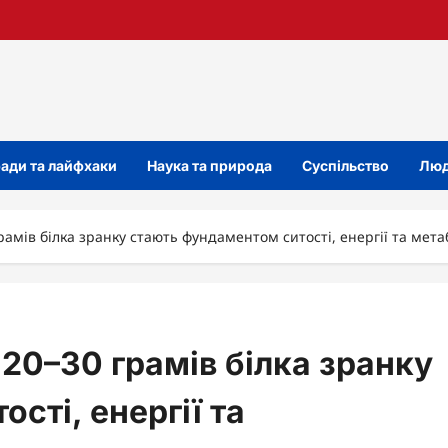
ади та лайфхаки
Наука та природа
Суспільство
Люд
рамів білка зранку стають фундаментом ситості, енергії та мета
 20–30 грамів білка зранку
сті, енергії та