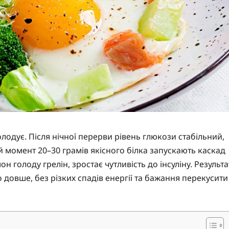
лодує. Після нічної перерви рівень глюкози стабільний,
ей момент 20–30 грамів якісного білка запускають каскад
 голоду грелін, зростає чутливість до інсуліну. Результа
бо довше, без різких спадів енергії та бажання перекусити