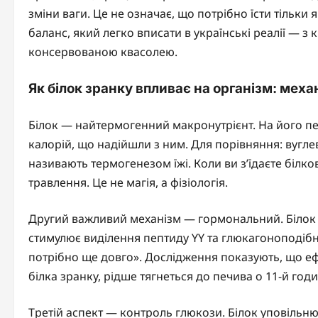
зміни ваги. Це не означає, що потрібно їсти тільки
баланс, який легко вписати в українські реалії — 
консервованою квасолею.
Як білок зранку впливає на організм: механ
Білок — найтермогенний макронутрієнт. На його пе
калорій, що надійшли з ним. Для порівняння: вугл
називають термогенезом їжі. Коли ви з’їдаєте білко
травлення. Це не магія, а фізіологія.
Другий важливий механізм — гормональний. Білок п
стимулює виділення пептиду YY та глюкагоноподібно
потрібно ще довго». Дослідження показують, що ефек
білка зранку, рідше тягнеться до печива о 11-й годи
Третій аспект — контроль глюкози. Білок уповільнює