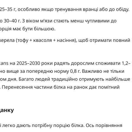
5–35 г, особливо якщо тренування вранці або до обіду.
 30–40 г. З віком м’язи стають менш чутливими до
порція має бути більшою.
ерела (тофу + квасоля + насіння), щоб отримати повний
icans на 2025–2030 роки радять дорослим споживати 1,2–
ітно вище за попередню норму 0,8 г. Важливо не тільки
тягом дня. Багато людей традиційно отримують найбільше
. Перенесення частини білка на ранок дає помітний
данку
які легко дають потрібну порцію білка. Ось порівняння