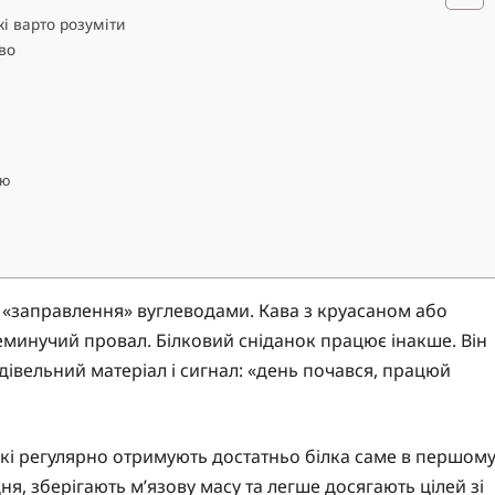
кі варто розуміти
во
ою
 «заправлення» вуглеводами. Кава з круасаном або
еминучий провал. Білковий сніданок працює інакше. Він
івельний матеріал і сигнал: «день почався, працюй
які регулярно отримують достатньо білка саме в першом
я, зберігають м’язову масу та легше досягають цілей зі