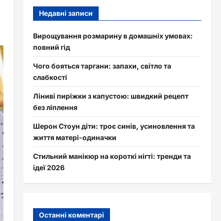
Недавні записи
Вирощування розмарину в домашніх умовах:
повний гід
Чого бояться таргани: запахи, світло та
слабкості
Ліниві пиріжки з капустою: швидкий рецепт
без ліплення
Шерон Стоун діти: троє синів, усиновлення та
життя матері-одиначки
Стильний манікюр на короткі нігті: тренди та
ідеї 2026
Останні коментарі