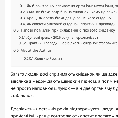
Як білок зранку впливає на організм: механізми, я
Скільки білка потрібно на сніданок і кому це важли
Кращі джерела білка для українського сніданку
Як скласти білковий сніданок: практичні приклади
Типові помилки при складанні білкового сніданку
Сучасні тренди 2026 року та персоналізація
Практичні поради, щоб білковий сніданок став звичк
About the Author
Стаценко Ярослав
Багато людей досі сприймають сніданок як швидке
вівсянка з медом дають швидкий підйом, а потім н
не просто наповнює шлунок — він дає організму буд
стабільно».
Дослідження останніх років підтверджують: люди, 
прийомі їжі, краще контролюють апетит протягом дн