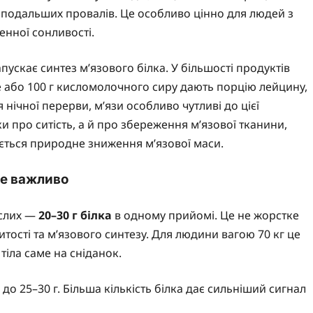
в і подальших провалів. Це особливо цінно для людей з
енної сонливості.
ускає синтез м’язового білка. У більшості продуктів
 або 100 г кисломолочного сиру дають порцію лейцину,
я нічної перерви, м’язи особливо чутливі до цієї
и про ситість, а й про збереження м’язової тканини,
ається природне зниження м’язової маси.
 це важливо
ослих —
20–30 г білка
в одному прийомі. Це не жорстке
тості та м’язового синтезу. Для людини вагою 70 кг це
тіла саме на сніданок.
о 25–30 г. Більша кількість білка дає сильніший сигнал