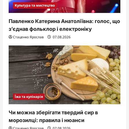
Культура та мистецтво
Павленко Катерина Анатоліївна: голос, що
з’єднав фольклор і електроніку
Стаценко Ярослав
07.08.2026
Їжа та кулінарія
Чи можна зберігати твердий сир в
морозилці: правила і нюанси
Стаценко Ярослав
07.08.2026