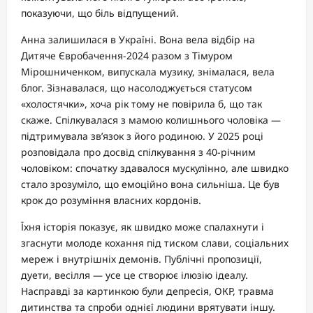
показуючи, що біль відпущений.
Анна залишилася в Україні. Вона вела відбір на
Дитяче Євробачення-2024 разом з Тімуром
Мірошниченком, випускала музику, знімалася, вела
блог. Зізнавалася, що насолоджується статусом
«холостячки», хоча рік тому не повірила б, що так
скаже. Спілкувалася з мамою колишнього чоловіка —
підтримувала зв’язок з його родиною. У 2025 році
розповідала про досвід спілкування з 40-річним
чоловіком: спочатку здавалося мускулінно, але швидко
стало зрозуміло, що емоційно вона сильніша. Це був
крок до розуміння власних кордонів.
Їхня історія показує, як швидко може спалахнути і
згаснути молоде кохання під тиском слави, соціальних
мереж і внутрішніх демонів. Публічні пропозиції,
дуети, весілля — усе це створює ілюзію ідеалу.
Насправді за картинкою були депресія, ОКР, травма
дитинства та спроби однієї людини врятувати іншу.