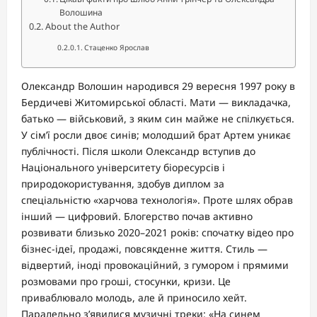
Волошина
About the Author
Стаценко Ярослав
Олександр Волошин народився 29 вересня 1997 року в
Бердичеві Житомирської області. Мати — викладачка,
батько — військовий, з яким син майже не спілкується.
У сім’ї росли двоє синів; молодший брат Артем уникає
публічності. Після школи Олександр вступив до
Національного університету біоресурсів і
природокористування, здобув диплом за
спеціальністю «харчова технологія». Проте шлях обрав
інший — цифровий. Блогерство почав активно
розвивати близько 2020–2021 років: спочатку відео про
бізнес-ідеї, продажі, повсякденне життя. Стиль —
відвертий, іноді провокаційний, з гумором і прямими
розмовами про гроші, стосунки, кризи. Це
приваблювало молодь, але й приносило хейт.
Паралельно з’явилися музичні треки: «На синем