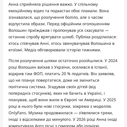
Анна сприйняла рішення важко. У спільному
емоційному відео та подкастах обоє плакали. Вона
зізнавалася, що розлучення боліло, але з часом
відпустила образи. Перед офіційним оголошенням
Волошин приїжджав і пропонував усе скасувати —
останню спробу врятувати шлюб. Публіка розділилася:
хтось співчував Анні, хтось звинувачував Волошина в
егоїзмі. Медіа обговорювали історію тижнями.
Після розлучення шляхи остаточно розійшлися. У 2024
році Волошин виїхав з України, оселився в Іспанії,
відкрив там ФОП, платить 20 % податків. Він заявляв,
що не планує повертатися, доки не зміниться
політична система. Згадував своїх дітей (від
попередніх стосунків), яких не бачить в Україні, і
планував, щоб вони жили в Європі чи Америці. У 2025
році в нього були нові стосунки, зокрема з моделлю
OnlyFans. Музика продовжилася — з’являлися треки,
іноді з відсилками до минулого. У 2026 році Анна іноді
коментувала його пісні з гумором або іронією,