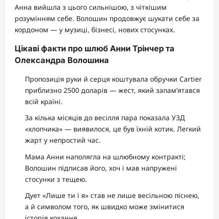
Анна вийшла з цього сильнішою, з чіткішим
розумінням себе. Волошин продовжує шукати себе за
кордоном — у музиці, бізнесі, нових стосунках.
Цікаві факти про шлюб Анни Трінчер та
Олександра Волошина
Пропозиція руки й серця коштувала обручки Cartier
приблизно 2500 доларів — жест, який запам’ятався
всій країні.
За кілька місяців до весілля пара показала УЗД
«хлопчика» — виявилося, це був їхній котик. Легкий
жарт у непростий час.
Мама Анни наполягла на шлюбному контракті;
Волошин підписав його, хоч і мав напружені
стосунки з тещею.
Дует «Лише ти і я» став не лише весільною піснею,
а й символом того, як швидко може змінитися
історія кохання.