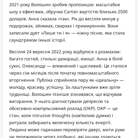
2021 року Волошин зробив пропозицію: масштабне
шоу з ефектами, обручка Cartier вартістю близько 2500
доларів. Анна сказала «так». Рік до весілля минув у
подорожах, зйомках, сварках і примиреннях. Вони
записали дует «Лише ти і я» — ніжну пісню, яка стала
саундтреком їхньої історії.
Весілля 24 вересня 2022 року відбулося з розмахом:
багато гостей, стильні декорації, емоції. Анна в білій
сукні, Олександр — впевнений і щасливий. Це сталося
через сім місяців після початку повномасштабного
вторгнення. Публіка сприйняла пару як «ідеальну» —
молоду, красиву, успішну. За лаштунками вже зріли
труднощі. Волошин пізніше зізнавався, що відчував
вигорання. У нього діагностували депресію та
обсесивно-компульсивний розлад (ОКР). ОКР — це
стан, коли intrusive thoughts (нав’язливі думки) і
ритуали забирають величезну кількість енергії.
Людина може годинами перевіряти двері, мити руки
чи переживати через дрібниці, які іншим здаються