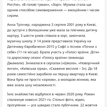
Porche», «В голові туман», «Зорі». Музика стала ще
одним способом самовираження — емоційним і часом
сирим.
Анна Трінчер, народжена 3 серпня 2001 року в Києві,
до зустрічі з Волошиним уже мала за плечима дитячу
кар’єру. З шести років співала в хорі, закінчила
музичну школу. У 14 років представила Україну на
Дитячому Євробаченні-2015 у Софії з піснею «Почни з
себе» (11-те місце). Брала участь у «Голосі країни. Діти»
та дорослому сезоні «Голосу країни» (команда
Джамали). Знімалася в серіалах («Школа», «Новорічний
янгол», «Київська зірка», «Скажене весілля – 3»). До 18
років самостійно заробила на першу квартиру в Києві.
Вона була не просто «зіркою», а молодою жінкою, яка
вже знала ціну незалежності.
Їхнє знайомство відбулося в червні 2020 року. Роман
спалахнув навесні 2021-го. Спільні фото, відео,
прогулянки — усе швидко стало публічним. 22 жовтня