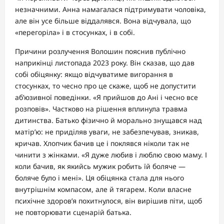
незначними. Анна намагалася підтримувати чоловіка,
але він усе більше віддалявся. Вона відчувала, що
«перегоріла» і в стосунках, і в собі.
Причини розлучення Волошин пояснив публічно
наприкінці листопада 2023 року. Він сказав, що дав
собі обіцянку: якщо відчуватиме вигорання в
стосунках, то чесно про це скаже, щоб не допустити
аб’юзивної поведінки. «Я прийшов до Ані і чесно все
розповів». Частково на рішення вплинула травма
дитинства. Батько фізично й морально знущався над
матір’ю: не приділяв уваги, не забезпечував, зникав,
кричав. Хлопчик бачив це і поклявся ніколи так не
чинити з жінками. «Я дуже любив і люблю свою маму. І
коли бачив, як якийсь мужик робить їй боляче —
боляче було і мені». Ця обіцянка стала для нього
внутрішнім компасом, але й тягарем. Коли власне
психічне здоров’я похитнулося, він вирішив піти, щоб
не повторювати сценарій батька.