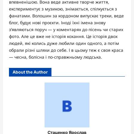
впевненішою. Вона веде активне творче життя,
експериментує з музикою, знімається, спілкується з
фанатами. Волошин за кордоном випускає треки, веде
блог, будує нові проєкти. Іноді їхні імена знову
з’являються поруч — у коментарях до пісень чи старих
фото. Але це вже не історія кохання. Це історія двох
людей, які колись дуже любили один одного, а потім
обрали різні шляхи до себе. І в цьому теж є своя краса
— чесна, болісна і по-справжньому людська.
About the Author
Стаценко Ярослав