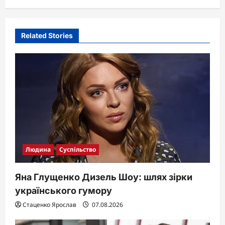
v
i
Related Stories
g
a
t
i
o
n
Людина
Суспільство
Яна Глущенко Дизель Шоу: шлях зірки
українського гумору
Стаценко Ярослав
07.08.2026