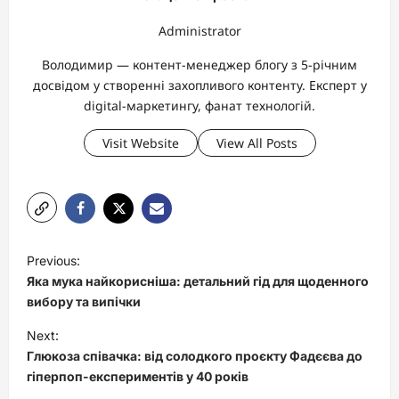
Administrator
Володимир — контент-менеджер блогу з 5-річним
досвідом у створенні захопливого контенту. Експерт у
digital-маркетингу, фанат технологій.
Visit Website
View All Posts
P
Previous:
o
Яка мука найкорисніша: детальний гід для щоденного
s
вибору та випічки
t
Next:
Глюкоза співачка: від солодкого проєкту Фадєєва до
n
гіперпоп-експериментів у 40 років
a