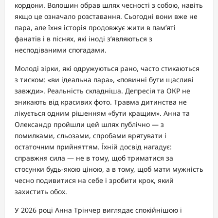
кордони. Волошин обрав шлях чесності з собою, навіть
якщо це означало розставання. Сьогодні вони вже не
пара, але їхня історія продовжує жити в пам’яті
фанатів і в піснях, які іноді з’являються з
несподіваними спогадами.
Молоді зірки, які одружуються рано, часто стикаються
з тиском: «ви ідеальна пара», «повинні бути щасливі
завжди». Реальність складніша. Депресія та ОКР не
зникають від красивих фото. Травма дитинства не
лікується одним рішенням «бути кращим». Анна та
Олександр пройшли цей шлях публічно — з
помилками, сльозами, спробами врятувати і
остаточним прийняттям. Їхній досвід нагадує:
справжня сила — не в тому, щоб триматися за
стосунки будь-якою ціною, а в тому, щоб мати мужність
чесно подивитися на себе і зробити крок, який
захистить обох.
У 2026 році Анна Трінчер виглядає спокійнішою і