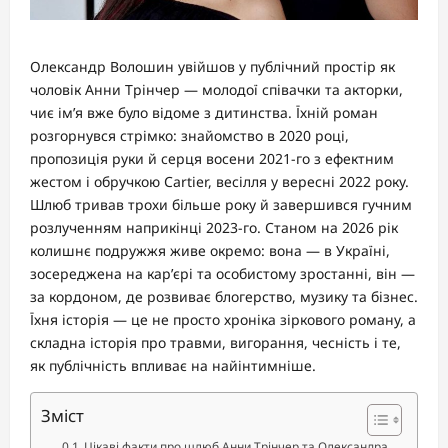
Олександр Волошин увійшов у публічний простір як
чоловік Анни Трінчер — молодої співачки та акторки,
чиє ім’я вже було відоме з дитинства. Їхній роман
розгорнувся стрімко: знайомство в 2020 році,
пропозиція руки й серця восени 2021-го з ефектним
жестом і обручкою Cartier, весілля у вересні 2022 року.
Шлюб тривав трохи більше року й завершився гучним
розлученням наприкінці 2023-го. Станом на 2026 рік
колишнє подружжя живе окремо: вона — в Україні,
зосереджена на кар’єрі та особистому зростанні, він —
за кордоном, де розвиває блогерство, музику та бізнес.
Їхня історія — це не просто хроніка зіркового роману, а
складна історія про травми, вигорання, чесність і те,
як публічність впливає на найінтимніше.
Зміст
Цікаві факти про шлюб Анни Трінчер та Олександра