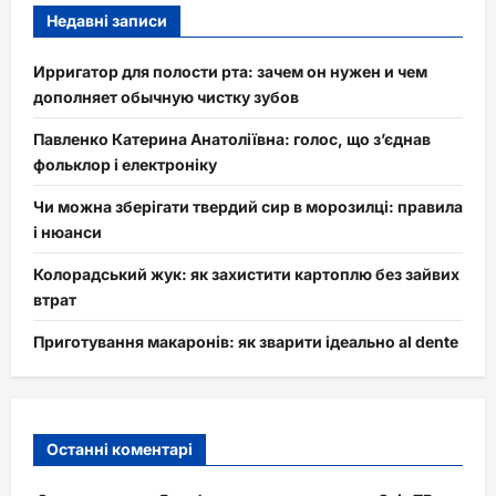
Недавні записи
Ирригатор для полости рта: зачем он нужен и чем
дополняет обычную чистку зубов
Павленко Катерина Анатоліївна: голос, що з’єднав
фольклор і електроніку
Чи можна зберігати твердий сир в морозилці: правила
і нюанси
Колорадський жук: як захистити картоплю без зайвих
втрат
Приготування макаронів: як зварити ідеально al dente
Останні коментарі