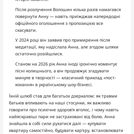
Після розлучення Волошин кілька разів намагався
повернути Анну — навіть приїжджав напередодні
офіційного оголошення з пропозицією все
скасувати.
У 2024 році він заявив про примирення після
медитації, яку надіслала Анна, але згодом шляхи
остаточно розійшлися.
Станом на 2026 рік Анна іноді іронічно коментує
пісні колишнього, а він продовжує згадувати
минуле в творчості — класичний приклад «пост-
кохання» в українському шоу-бізнесі.
Їхній шлюб став для багатьох дзеркалом: як травми
батьків впливають на наші стосунки, як важливо
говорити про психічне здоров’я вголос, і чому навіть
найяскравіші пари не застраховані від болю. Анна
знайшла в собі сили рухатися далі — купувати
квартиру самостійно, будувати кар’єру, встановлювати