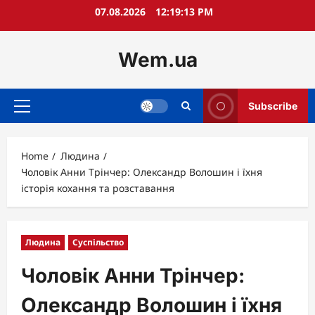
Skip
07.08.2026
12:19:14 PM
to
content
Wem.ua
Subscribe
Primary
Menu
Home
Людина
Чоловік Анни Трінчер: Олександр Волошин і їхня
історія кохання та розставання
Людина
Суспільство
Чоловік Анни Трінчер:
Олександр Волошин і їхня