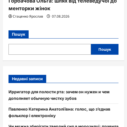
Горбачова Ольга: шлях від телеведучої до
менторки жінок
Стаценко Ярослав
07.08.2026
Пошук
Пошук
Недавні записи
Ирригатор для полости рта: зачем он нужен и чем
дополняет обычную чистку зубов
Павленко Катерина Анатоліївна: голос, що з’єднав
фольклор і електроніку
Чи можна зберігати твердий сир в морозилці: правила