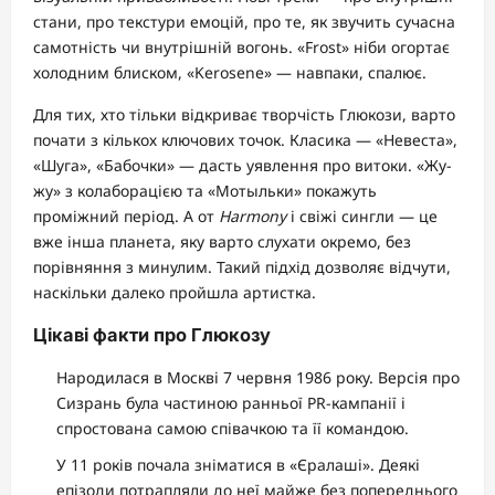
стани, про текстури емоцій, про те, як звучить сучасна
самотність чи внутрішній вогонь. «Frost» ніби огортає
холодним блиском, «Kerosene» — навпаки, спалює.
Для тих, хто тільки відкриває творчість Глюкози, варто
почати з кількох ключових точок. Класика — «Невеста»,
«Шуга», «Бабочки» — дасть уявлення про витоки. «Жу-
жу» з колаборацією та «Мотыльки» покажуть
проміжний період. А от
Harmony
і свіжі сингли — це
вже інша планета, яку варто слухати окремо, без
порівняння з минулим. Такий підхід дозволяє відчути,
наскільки далеко пройшла артистка.
Цікаві факти про Глюкозу
Народилася в Москві 7 червня 1986 року. Версія про
Сизрань була частиною ранньої PR-кампанії і
спростована самою співачкою та її командою.
У 11 років почала зніматися в «Єралаші». Деякі
епізоди потрапляли до неї майже без попереднього