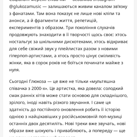
@glukozamusic — залишаються живим каналом зв’язку
з фанатами. Там вона показує не лише нові кліпи та
анонси, а й фрагменти життя, репетицій,
експериментів з образом. Три покоління слухачів
продовжують знаходити в її творчості щось своє: хтось
ностальгує за шкільними дискотеками, хтось відкриває
для себе свіжий звук у плейлистах разом з новими
гіперпоп-артистами, а хтось просто цінує сміливість
жінки, яка в сорок років не боїться починати майже з
нуля.
Сьогодні Глюкоза — це вже не тільки «мультяшна
співачка з 2000-х». Це артистка, яка довела: солодкий
смак ранніх хітів може стати основою для складнішого,
зрілого, іноді навіть різкого звучання. І саме ця
здатність до постійного оновлення робить її історію
однією з найцікавіших у російськомовній поп-музиці
останніх двох десятиліть. Нові треки вже звучать, нові
образи вже шокують і приваблюють, а попереду — ще