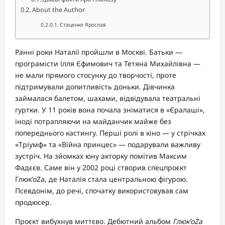
About the Author
Стаценко Ярослав
Ранні роки Наталії пройшли в Москві. Батьки —
програмісти Ілля Єфимович та Тетяна Михайлівна —
не мали прямого стосунку до творчості, проте
підтримували допитливість доньки. Дівчинка
займалася балетом, шахами, відвідувала театральні
гуртки. У 11 років вона почала зніматися в «Єралаші»,
іноді потрапляючи на майданчик майже без
попереднього кастингу. Перші ролі в кіно — у стрічках
«Тріумф» та «Війна принцес» — подарували важливу
зустріч. На зйомках юну акторку помітив Максим
Фадєєв. Саме він у 2002 році створив спецпроєкт
Глюк’oZa, де Наталія стала центральною фігурою.
Псевдонім, до речі, спочатку використовував сам
продюсер.
Проєкт вибухнув миттєво. Дебютний альбом
Глюк’oZa