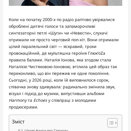
Коли на початку 2000-х по радіо раптово увірвалися
оброблені дитячі голоси та запаморочливі
синтезаторні петлі «Шуги» чи «Невести», слухачі
отримали не просто черговий поп-хіт. Вони отримали
цілий паралельний світ — яскравий, трохи
провокаційний, де мультяшна героїня Глюк’oZa
правила балами. Наталія Іонова, яка згодом стала
Наталією Чистяковою-Іоновою, втілила цей образ так
переконливо, що він пережив не одне покоління.
Сьогодні, у 2026 році, коли їй виповнилося сорок,
співачка знову здивувала: радикально змінила звук,
візуал і підхід до музики, випустивши альбоми
Harmony
та
Echoes
у співпраці з молодими
продюсерами.
Зміст
Цікаві факти про Глюкозу