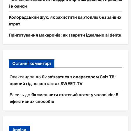
і нюанси
Колорадський жук: як захистити картоплю без зайвих
втрат
Приготування макаронів: як зварити ідеально al dente
Останні коментарі
Олександра
до
Як зв’язатися з оператором Світ ТВ:
повний гід по контактах SWEET.TV
Василь
до
Як зменшити статевий потяг у чоловіків: 5
ефективних способів
Архіви