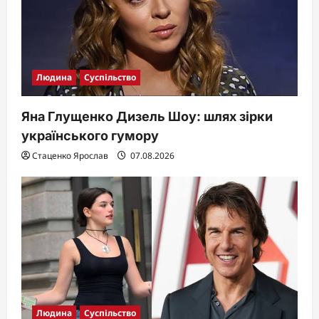
o
n
Людина
Суспільство
Яна Глущенко Дизель Шоу: шлях зірки
українського гумору
Стаценко Ярослав
07.08.2026
Людина
Суспільство