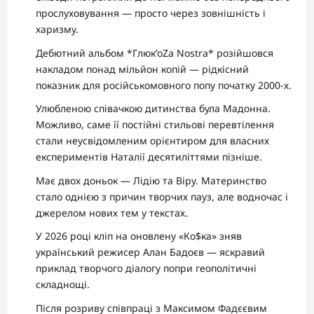
прослуховування — просто через зовнішність і
харизму.
Дебютний альбом *Глюк’oZa Nostra* розійшовся
накладом понад мільйон копій — рідкісний
показник для російськомовного попу початку 2000-х.
Улюбленою співачкою дитинства була Мадонна.
Можливо, саме її постійні стильові перевтілення
стали неусвідомленим орієнтиром для власних
експериментів Наталії десятиліттями пізніше.
Має двох доньок — Лідію та Віру. Материнство
стало однією з причин творчих пауз, але водночас і
джерелом нових тем у текстах.
У 2026 році кліп на оновлену «Ко$ка» зняв
український режисер Алан Бадоєв — яскравий
приклад творчого діалогу попри геополітичні
складнощі.
Після розриву співпраці з Максимом Фадєєвим