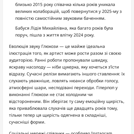
близько 2015 року співачка кілька років уникала
великих колаборацій, щоб повернутися у 2025-му з
повністю самостійним звуковим баченням.
Бабуся Лідія Михайлівна, яка багато років була
поруч, пішла з життя влітку 2024 року.
Еволюція звуку Глюкози — це майже ідеальна
ілюстрація того, як артист може рости разом зі своєю
аудиторією. Ранні роботи пропонували швидку,
яскраву насолоду — ніби цукерка, яку хочеться з’їсти
відразу. Сучасні релізи вимагають іншого ставлення: їх
слухають уважніше, ловлять нюанси обробки голосу,
атмосферні шари, несподівані переходи. Гіперпоп у
виконанні Глюкози не стає холодним чи
відстороненим. Він зберігає ту саму емоційну щирість,
яка приваблювала слухачів ще двадцять років тому,
тільки тепер ця щирість одягнена в складніші,
сучасніші форми.
Соціальні мережі співачки — особливо Instagram