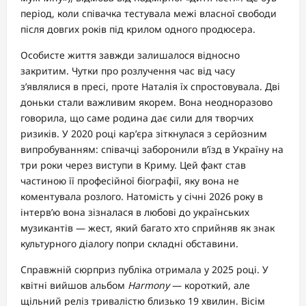
період, коли співачка тестувала межі власної свободи
після довгих років під крилом одного продюсера.
Особисте життя завжди залишалося відносно
закритим. Чутки про розлучення час від часу
з’являлися в пресі, проте Наталія їх спростовувала. Дві
доньки стали важливим якорем. Вона неодноразово
говорила, що саме родина дає сили для творчих
ризиків. У 2020 році кар’єра зіткнулася з серйозним
випробуванням: співачці заборонили в’їзд в Україну на
три роки через виступи в Криму. Цей факт став
частиною її професійної біографії, яку вона не
коментувала розлого. Натомість у січні 2026 року в
інтерв’ю вона зізналася в любові до українських
музикантів — жест, який багато хто сприйняв як знак
культурного діалогу попри складні обставини.
Справжній сюрприз публіка отримала у 2025 році. У
квітні вийшов альбом
Harmony
— короткий, але
щільний реліз тривалістю близько 19 хвилин. Вісім