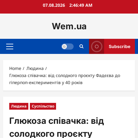
Skip
07.08.2026
2:46:50 AM
to
content
Wem.ua
Subscribe
Primary
Menu
Home
Людина
Глюкоза співачка: від солодкого проєкту Фадєєва до
гіперпоп-експериментів у 40 років
Людина
Суспільство
Глюкоза співачка: від
солодкого проєкту