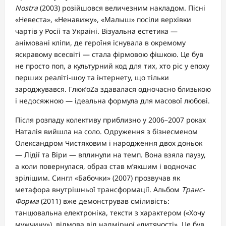
Nostra
(2003) розійшовся величезним накладом. Пісні
«Невеста», «Ненавижу», «Малыш» посіли верхівки
чартів у Росії та Україні. Візуальна естетика —
анімовані кліпи, де героїня існувала в окремому
яскравому всесвіті — стала фірмовою фішкою. Це був
не просто поп, а культурний код для тих, хто ріс у епоху
перших реаліті-шоу та інтернету, що тільки
зароджувався. Глюк’oZa здавалася одночасно близькою
і недосяжною — ідеальна формула для масової любові.
Після розпаду колективу приблизно у 2006–2007 роках
Наталія вийшла на соло. Одруження з бізнесменом
Олександром Чистяковим і народження двох доньок
— Лідії та Віри — вплинули на темп. Вона взяла паузу,
а коли повернулася, образ став м’якшим і водночас
зрілішим. Сингл «Бабочки» (2007) прозвучав як
метафора внутрішньої трансформації. Альбом
Транс-
Форма
(2011) вже демонстрував сміливість:
танцювальна електроніка, тексти з характером («Хочу
мужчину»), відмова від надмірної «дитячості». Це був