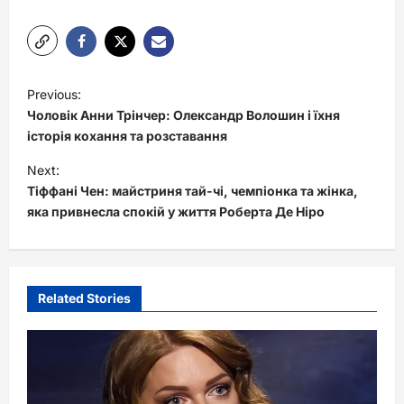
P
Previous:
o
Чоловік Анни Трінчер: Олександр Волошин і їхня
s
історія кохання та розставання
t
Next:
Тіффані Чен: майстриня тай-чі, чемпіонка та жінка,
n
яка привнесла спокій у життя Роберта Де Ніро
a
v
i
Related Stories
g
a
t
i