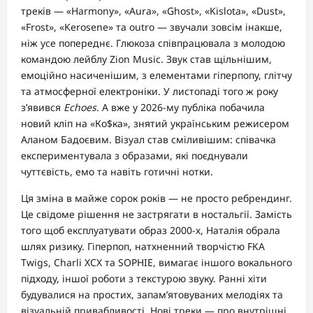
треків — «Harmony», «Aura», «Ghost», «Kislota», «Dust»,
«Frost», «Kerosene» та outro — звучали зовсім інакше,
ніж усе попереднє. Глюкоза співпрацювала з молодою
командою лейблу Zion Music. Звук став щільнішим,
емоційно насиченішим, з елементами гіперпопу, глітчу
та атмосферної електроніки. У листопаді того ж року
з’явився
Echoes
. А вже у 2026-му публіка побачила
новий кліп на «Ко$ка», знятий українським режисером
Аланом Бадоєвим. Візуал став сміливішим: співачка
експериментувала з образами, які поєднували
чуттєвість, емо та навіть готичні нотки.
Ця зміна в майже сорок років — не просто ребрендинг.
Це свідоме рішення не застрягати в ностальгії. Замість
того щоб експлуатувати образ 2000-х, Наталія обрала
шлях ризику. Гіперпоп, натхненний творчістю FKA
Twigs, Charli XCX та SOPHIE, вимагає іншого вокального
підходу, іншої роботи з текстурою звуку. Ранні хіти
будувалися на простих, запам’ятовуваних мелодіях та
візуальній привабливості. Нові треки — про внутрішні