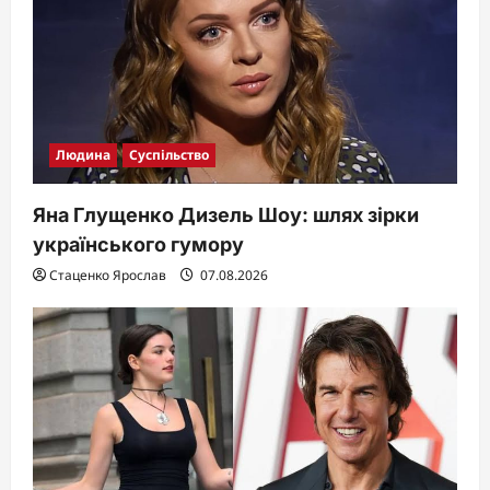
i
o
n
Людина
Суспільство
Яна Глущенко Дизель Шоу: шлях зірки
українського гумору
Стаценко Ярослав
07.08.2026