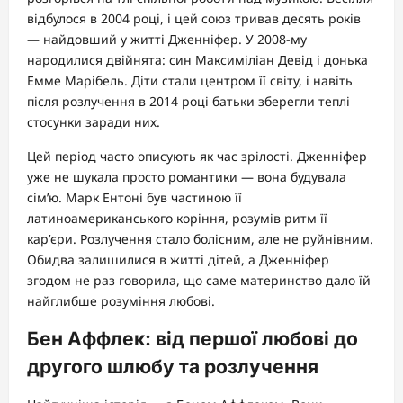
відбулося в 2004 році, і цей союз тривав десять років
— найдовший у житті Дженніфер. У 2008-му
народилися двійнята: син Максиміліан Девід і донька
Емме Марібель. Діти стали центром її світу, і навіть
після розлучення в 2014 році батьки зберегли теплі
стосунки заради них.
Цей період часто описують як час зрілості. Дженніфер
уже не шукала просто романтики — вона будувала
сім’ю. Марк Ентоні був частиною її
латиноамериканського коріння, розумів ритм її
кар’єри. Розлучення стало болісним, але не руйнівним.
Обидва залишилися в житті дітей, а Дженніфер
згодом не раз говорила, що саме материнство дало їй
найглибше розуміння любові.
Бен Аффлек: від першої любові до
другого шлюбу та розлучення