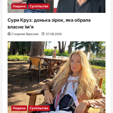
Людина
Суспільство
Сури Круз: донька зірок, яка обрала
власне ім’я
Стаценко Ярослав
07.08.2026
Людина
Суспільство