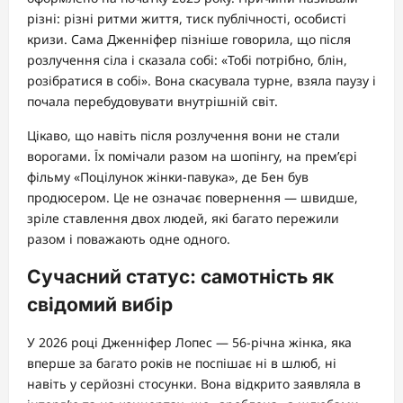
різні: різні ритми життя, тиск публічності, особисті
кризи. Сама Дженніфер пізніше говорила, що після
розлучення сіла і сказала собі: «Тобі потрібно, блін,
розібратися в собі». Вона скасувала турне, взяла паузу і
почала перебудовувати внутрішній світ.
Цікаво, що навіть після розлучення вони не стали
ворогами. Їх помічали разом на шопінгу, на прем’єрі
фільму «Поцілунок жінки-павука», де Бен був
продюсером. Це не означає повернення — швидше,
зріле ставлення двох людей, які багато пережили
разом і поважають одне одного.
Сучасний статус: самотність як
свідомий вибір
У 2026 році Дженніфер Лопес — 56-річна жінка, яка
вперше за багато років не поспішає ні в шлюб, ні
навіть у серйозні стосунки. Вона відкрито заявляла в