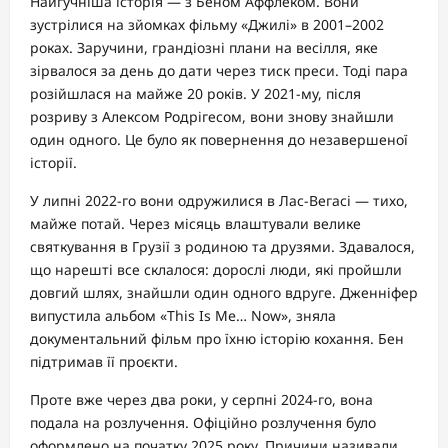
Найгучніша історія — з Беном Аффлеком. Вони
зустрілися на зйомках фільму «Джилі» в 2001–2002
роках. Заручини, грандіозні плани на весілля, яке
зірвалося за день до дати через тиск преси. Тоді пара
розійшлася на майже 20 років. У 2021-му, після
розриву з Алексом Родрігесом, вони знову знайшли
один одного. Це було як повернення до незавершеної
історії.
У липні 2022-го вони одружилися в Лас-Вегасі — тихо,
майже потай. Через місяць влаштували велике
святкування в Грузії з родиною та друзями. Здавалося,
що нарешті все склалося: дорослі люди, які пройшли
довгий шлях, знайшли один одного вдруге. Дженніфер
випустила альбом «This Is Me… Now», зняла
документальний фільм про їхню історію кохання. Бен
підтримав її проєкти.
Проте вже через два роки, у серпні 2024-го, вона
подала на розлучення. Офіційно розлучення було
оформлено на початку 2025 року. Причини називали