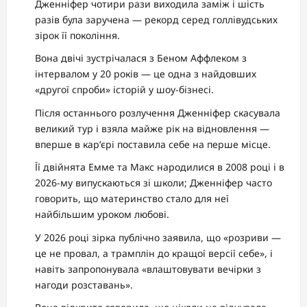
Дженніфер чотири рази виходила заміж і шість
разів була заручена — рекорд серед голлівудських
зірок її покоління.
Вона двічі зустрічалася з Беном Аффлеком з
інтервалом у 20 років — це одна з найдовших
«другої спроби» історій у шоу-бізнесі.
Після останнього розлучення Дженніфер скасувала
великий тур і взяла майже рік на відновлення —
вперше в кар’єрі поставила себе на перше місце.
Її двійнята Емме та Макс народилися в 2008 році і в
2026-му випускаються зі школи; Дженніфер часто
говорить, що материнство стало для неї
найбільшим уроком любові.
У 2026 році зірка публічно заявила, що «розриви —
це не провал, а трамплін до кращої версії себе», і
навіть запропонувала «влаштовувати вечірки з
нагоди розставань».