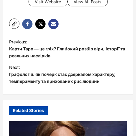
Visit Website
View All Posts
P
Previous:
o
Карти Таро — це гріх? Глибокий розбір віри, історії та
s
реальних наслідків
t
Next:
Графологія: як почерк стає дзеркалом характеру,
n
темпераменту та прихованих рис людини
a
v
i
Related Stories
g
a
t