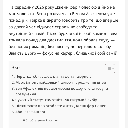
На середину 2026 року Дженніфер Лопес офіційно не
має чоловіка. Вона розлучена з Беном Аффлеком уже
понад рік, і зірка відкрито говорить про те, що вперше
за довгий час відчуває справжню свободу та
внутрішній спокій. Після бурхливої історії кохання, яка
тривала понад два десятиліття, вона обрала паузу —
без нових романів, без поспіху до чергового шлюбу.
Замість цього — фокус на кар’єрі, близьких і собі самій.
Зміст
Перші шлюби: від офіціанта до танцюриста
Марк Ентоні: найдовший шлюб і народження дітей
Бен Аффлек: від першої любові до другого шлюбу та
розлучення
Сучасний статус: самотність як свідомий вибір
Цікаві факти про особисте життя Дженніфер Лопес
About the Author
Стаценко Ярослав