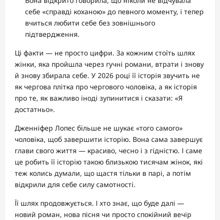
Вона відкрито говорила, що ніколи не відчувала
себе «справді коханою» до певного моменту, і тепер
вчиться любити себе без зовнішнього
підтвердження.
Ці факти — не просто цифри. За кожним стоїть шлях
жінки, яка пройшла через гучні романи, втрати і знову
й знову збирала себе. У 2026 році її історія звучить не
як чергова плітка про чергового чоловіка, а як історія
про те, як важливо іноді зупинитися і сказати: «Я
достатньо».
Дженніфер Лопес більше не шукає «того самого»
чоловіка, щоб завершити історію. Вона сама завершує
глави свого життя — красиво, чесно і з гідністю. І саме
це робить її історію такою близькою тисячам жінок, які
теж колись думали, що щастя тільки в парі, а потім
відкрили для себе силу самотності.
Її шлях продовжується. І хто знає, що буде далі —
новий роман, нова пісня чи просто спокійний вечір