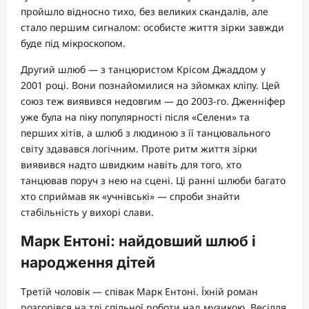
пройшло відносно тихо, без великих скандалів, але
стало першим сигналом: особисте життя зірки завжди
буде під мікроскопом.
Другий шлюб — з танцюристом Крісом Джаддом у
2001 році. Вони познайомилися на зйомках кліпу. Цей
союз теж виявився недовгим — до 2003-го. Дженніфер
уже була на піку популярності після «Селени» та
перших хітів, а шлюб з людиною з її танцювального
світу здавався логічним. Проте ритм життя зірки
виявився надто швидким навіть для того, хто
танцював поруч з нею на сцені. Ці ранні шлюби багато
хто сприймав як «учнівські» — спроби знайти
стабільність у вихорі слави.
Марк Ентоні: найдовший шлюб і
народження дітей
Третій чоловік — співак Марк Ентоні. Їхній роман
розгорівся на тлі спільної роботи над музикою. Весілля