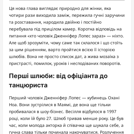
Ця нова глава виглядає природно для жінки, яка
чотири рази виходила заміж, пережила гучні заручини
та розставання, народила двійню і постійно
перебувала під прицілом камер. Коротка відповідь на
питання «хто чоловік Дженніфер Лопес зараз» — ніхто.
Але щоб зрозуміти, чому саме так склалося і що стоїть
за цим рішенням, варто пройтися всією її історією
шлюбів. Вона не просто список дат, а жива мозаїка з
пристрасті, помилок, уроків і несподіваних поворотів.
Перші шлюби: від офіціанта до
танцюриста
Перший чоловік Дженніфер Лопес — кубинець Охані
Ноа. Вони зустрілися в Маямі, де вона ще тільки
пробивалася в шоу-бізнес. Весілля відбулося в 1997
році, коли їй було 27. Шлюб тривав менше року. Це був
час, коли молода акторка й співачка ще шукала себе, а
гучна слава тільки починала накочуватися. Розлучення