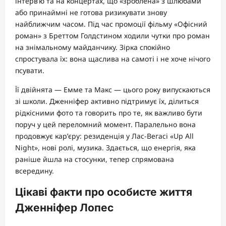
інтерв’ю та на концертах, що «зроблена» з шлюбами
або принаймні не готова ризикувати знову
найближчим часом. Під час промоції фільму «Офісний
роман» з Бреттом Голдстином ходили чутки про роман
на знімальному майданчику. Зірка спокійно
спростувала їх: вона щаслива на самоті і не хоче нічого
псувати.
Її двійнята — Емме та Макс — цього року випускаються
зі школи. Дженніфер активно підтримує їх, ділиться
рідкісними фото та говорить про те, як важливо бути
поруч у цей переломний момент. Паралельно вона
продовжує кар’єру: резиденція у Лас-Вегасі «Up All
Night», нові ролі, музика. Здається, що енергія, яка
раніше йшла на стосунки, тепер спрямована
всередину.
Цікаві факти про особисте життя
Дженніфер Лопес