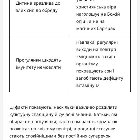
Дитина вразлива до
християнська віра
злих сил до обряду
наголошує на Божій
опіці, а не на
магічних бар’єрах
Навпаки, регулярні
виходи на повітря
зміцнюють захист
Прогулянки шкодять
організму,
імунітету немовляти
покращують сон і
запобігають дефіциту
вітаміну D
Ці факти показують, наскільки важливо розділяти
культурну спадщину й сучасні знання. Батьки, які
обирають прогулянки, часто помічають, як малюк
розквітає на свіжому повітрі, а родинні стосунки
стають спокійнішими без постійних суперечок.