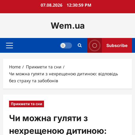
Skip
07.08.2026
12:31:01 PM
to
content
Wem.ua
Subscribe
Primary
Menu
Home
Прикмети та сни
Чи можна гуляти з нехрещеною дитиною: відповідь
без страху та забобонів
Прикмети та сни
Чи можна гуляти з
нехрещеною дитиною: