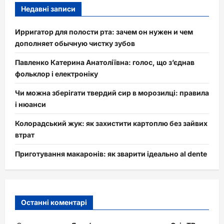
Недавні записи
Ирригатор для полости рта: зачем он нужен и чем
дополняет обычную чистку зубов
Павленко Катерина Анатоліївна: голос, що з’єднав
фольклор і електроніку
Чи можна зберігати твердий сир в морозилці: правила
і нюанси
Колорадський жук: як захистити картоплю без зайвих
втрат
Приготування макаронів: як зварити ідеально al dente
Останні коментарі