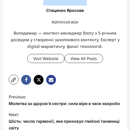
Стаценко Ярослав
Administrator
Володимир — контент-менеджер блогу з 5-річним
досвідом у створенні захопливого контенту. Експерт у
digital-маркетингу, фанат технологій.
Visit Website
View All Posts
P
Previous:
o
Молитва за здоров’я сестри: сила віри в часи хвороби
s
Next:
t
Шість: число гармонії, яке приховує глибокі таємниці
світу
n