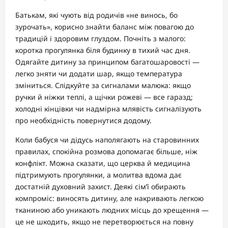
Батькам, які чують від родичів «не винось, бо
зурочать», корисно знайти баланс між повагою до
традицій і здоровим глуздом. Почніть з малого:
коротка прогулянка біля будинку в тихий час дня.
Одягайте дитину за принципом багатошаровості —
легко зняти чи додати шар, якщо температура
зміниться. Слідкуйте за сигналами малюка: якщо
ручки й ніжки теплі, а щічки рожеві — все гаразд;
холодні кінцівки чи надмірна млявість сигналізують
про необхідність повернутися додому.
Коли бабуся чи дідусь наполягають на старовинних
правилах, спокійна розмова допомагає більше, ніж
конфлікт. Можна сказати, що церква й медицина
підтримують прогулянки, а молитва вдома дає
достатній духовний захист. Деякі сім’ї обирають
компроміс: виносять дитину, але накривають легкою
тканиною або уникають людних місць до хрещення —
це не шкодить, якщо не перетворюється на повну