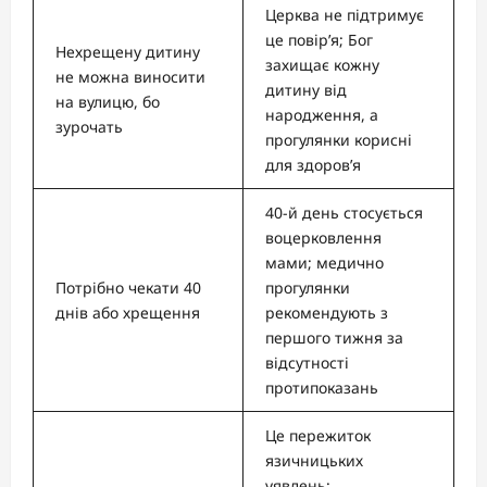
Церква не підтримує
це повір’я; Бог
Нехрещену дитину
захищає кожну
не можна виносити
дитину від
на вулицю, бо
народження, а
зурочать
прогулянки корисні
для здоров’я
40-й день стосується
воцерковлення
мами; медично
Потрібно чекати 40
прогулянки
днів або хрещення
рекомендують з
першого тижня за
відсутності
протипоказань
Це пережиток
язичницьких
уявлень;