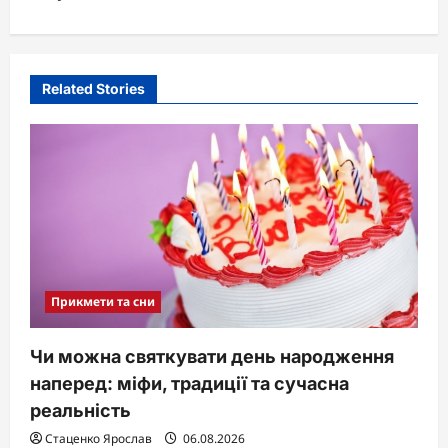
a
v
i
Related Stories
g
a
t
i
o
n
Прикмети та сни
Чи можна святкувати день народження
наперед: міфи, традиції та сучасна
реальність
Стаценко Ярослав
06.08.2026