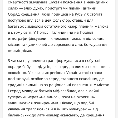
смертності змушував шукати пояснення в невидимих
силах — злих духах, пристріті чи підміні дитини.
Обряд хрещення, який прийшов на Русь у X столітті,
поступово вплівся в цей фольклор, ставши для
багатьох символом остаточного «закріплення» малюка
в цьому світі. У Поліссі, Галичині чи на Поділлі
етнографи фіксували, як немовлят ховали від сонця,
місяця та чужих очей до сорокового дня, бо «душа ще
не зміцніла».
З часом ці уявлення трансформувалися в побутові
поради бабусь і дідусів, які передавалися з покоління в
покоління. У сільських регіонах України такі страхи
досі живучі, особливо серед старшого покоління, де
традиція сильніша за раціональні пояснення. У містах
і серед молодих батьків міф слабшає, але сімейні
суперечки через «не винось, поки не окропиш»
залишаються поширеними. Цікаво, що подібні
уявлення трапляються й в інших культурах — від
балканських до латиноамериканських, де хрещення