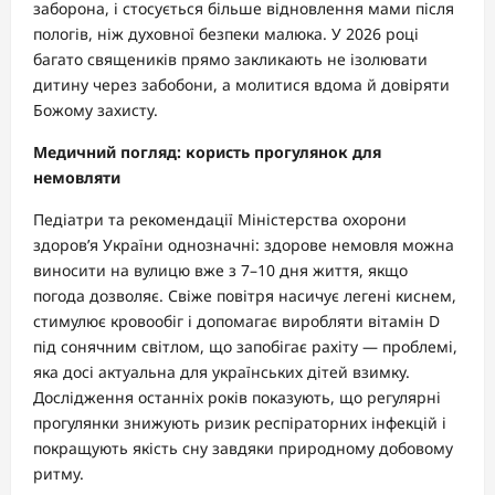
заборона, і стосується більше відновлення мами після
пологів, ніж духовної безпеки малюка. У 2026 році
багато священиків прямо закликають не ізолювати
дитину через забобони, а молитися вдома й довіряти
Божому захисту.
Медичний погляд: користь прогулянок для
немовляти
Педіатри та рекомендації Міністерства охорони
здоров’я України однозначні: здорове немовля можна
виносити на вулицю вже з 7–10 дня життя, якщо
погода дозволяє. Свіже повітря насичує легені киснем,
стимулює кровообіг і допомагає виробляти вітамін D
під сонячним світлом, що запобігає рахіту — проблемі,
яка досі актуальна для українських дітей взимку.
Дослідження останніх років показують, що регулярні
прогулянки знижують ризик респіраторних інфекцій і
покращують якість сну завдяки природному добовому
ритму.