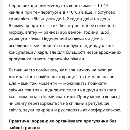
Перші виходи рекомендують короткими — 10–15
хвилин при температурі від +10°C і вище. Поступово
тривалість збільшують до 1–2 годин двічі на день.
Взимку пріоритет — тихі безвітряні дні без сильного
морозу, влітку — ранкові або вечірні години, щоб
уникнути спеки. Недоношені малюки чи діти з
особливостями здоров’я потребують індивідуальної
консультації лікаря, але для більшості новонароджених
прогулянки стають справжнім ліками.
Батьки часто помічають, як після виходу на вулицю
дитина стає спокійнішою, краще їсть і менше плаче.
Для мами такі моменти — можливість подихати
свіжим повітрям, відновити сили та відчути зв’язок з
малюком поза стінами квартири. Прогулянки в колясці
чи слінгу перетворюються на спільний ритуал, де
світло, звуки природи й рух творять атмосферу спокою.
Практичні поради: як організувати прогулянки без
зайвої тривоги