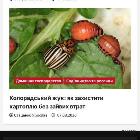
Домашнє господарство
Садівництво та рослини
Колорадський жук: як захистити
картоплю без зайвих втрат
Стаценко Ярослав
07.08.2026
RU
UK