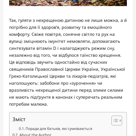
Так, гуляти з нехрещеною дитиною не лише можна, а й
потрібно для її здоров’я, розвитку та емоційного
комфорту. Свіже повітря, сонячне світло та рух на
вулиці зміцнюють імунітет немовляти, допомагають
синтезувати вітамін D і налагоджують режим сну,
незалежно від того, чи відбулося таїнство хрещення.
Ця відповідь звучить одностайно від сучасних
священиків Православної Церкви України, Української
Греко-Католицької Церкви та лікарів-педіатрів, які
наголошують: забобони про «зурочення» чи
вразливість нехрещеної дитини перед злими силами
не мають підґрунтя в канонах і суперечать реальним
потребам малюка.
Зміст
Поради для батьків, які сумніваються
About the Author