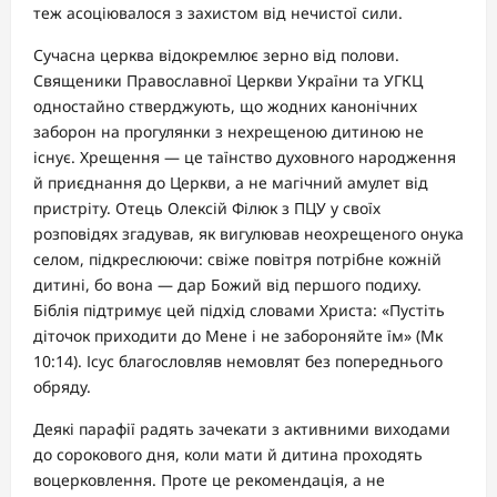
теж асоціювалося з захистом від нечистої сили.
Сучасна церква відокремлює зерно від полови.
Священики Православної Церкви України та УГКЦ
одностайно стверджують, що жодних канонічних
заборон на прогулянки з нехрещеною дитиною не
існує. Хрещення — це таїнство духовного народження
й приєднання до Церкви, а не магічний амулет від
пристріту. Отець Олексій Філюк з ПЦУ у своїх
розповідях згадував, як вигулював неохрещеного онука
селом, підкреслюючи: свіже повітря потрібне кожній
дитині, бо вона — дар Божий від першого подиху.
Біблія підтримує цей підхід словами Христа: «Пустіть
діточок приходити до Мене і не забороняйте їм» (Мк
10:14). Ісус благословляв немовлят без попереднього
обряду.
Деякі парафії радять зачекати з активними виходами
до сорокового дня, коли мати й дитина проходять
воцерковлення. Проте це рекомендація, а не