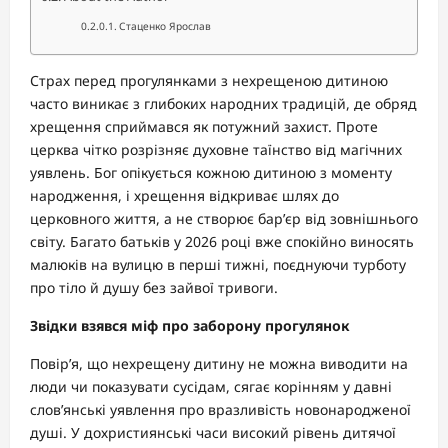
Стаценко Ярослав
Страх перед прогулянками з нехрещеною дитиною
часто виникає з глибоких народних традицій, де обряд
хрещення сприймався як потужний захист. Проте
церква чітко розрізняє духовне таїнство від магічних
уявлень. Бог опікується кожною дитиною з моменту
народження, і хрещення відкриває шлях до
церковного життя, а не створює бар’єр від зовнішнього
світу. Багато батьків у 2026 році вже спокійно виносять
малюків на вулицю в перші тижні, поєднуючи турботу
про тіло й душу без зайвої тривоги.
Звідки взявся міф про заборону прогулянок
Повір’я, що нехрещену дитину не можна виводити на
люди чи показувати сусідам, сягає корінням у давні
слов’янські уявлення про вразливість новонародженої
душі. У дохристиянські часи високий рівень дитячої