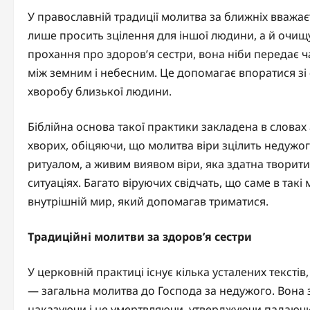
У православній традиції молитва за ближніх вважає
лише просить зцілення для іншої людини, а й очищ
прохання про здоров’я сестри, вона ніби передає ч
між земним і небесним. Це допомагає впоратися зі 
хворобу близької людини.
Біблійна основа такої практики закладена в словах
хворих, обіцяючи, що молитва віри зцілить недужого
ритуалом, а живим виявом віри, яка здатна творити
ситуаціях. Багато віруючих свідчать, що саме в так
внутрішній мир, який допомагав триматися.
Традиційні молитви за здоров’я сестри
У церковній практиці існує кілька усталених тексті
— загальна молитва до Господа за недужого. Вона 
наказуючи і не умертвляючи, утверджуючи падаючих