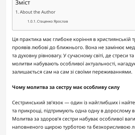
Зміст
About the Author
Стаценко Ярослав
Ця практика має глибоке коріння в християнській т
проявів любові до ближнього. Вона не замінює мед
та духовну рівновагу. У сучасному світі, де стреси 
молитви набувають особливої актуальності, нагадую
залишається сам на сам зі своїми переживаннями.
Чому молитва за сестру має особливу силу
Сестринський зв’язок — один із найглибших і найте
та прикрощі, підтримують одна одну в дорослому віц
Молитва за здоров’я сестри набуває особливої ваги 
наповненого щирою турботою та безкорисливою л