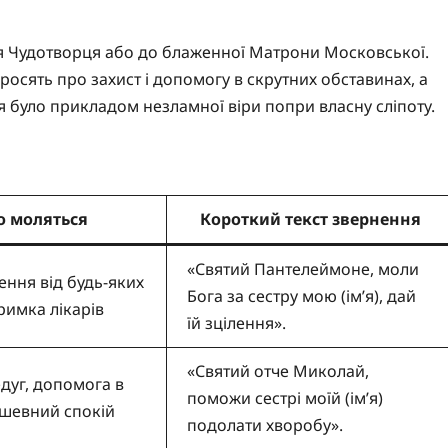
я Чудотворця або до блаженної Матрони Московської.
осять про захист і допомогу в скрутних обставинах, а
тя було прикладом незламної віри попри власну сліпоту.
о моляться
Короткий текст звернення
«Святий Пантелеймоне, моли
ення від будь-яких
Бога за сестру мою (ім’я), дай
римка лікарів
їй зцілення».
«Святий отче Миколай,
едуг, допомога в
поможи сестрі моїй (ім’я)
ушевний спокій
подолати хворобу».