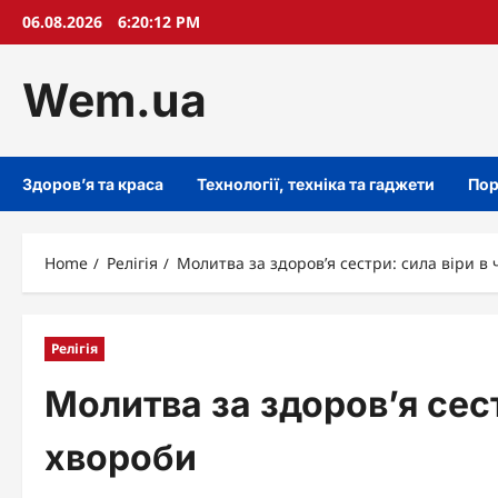
Skip
06.08.2026
6:20:14 PM
to
content
Wem.ua
Здоров’я та краса
Технології, техніка та гаджети
Пор
Home
Релігія
Молитва за здоров’я сестри: сила віри в
Релігія
Молитва за здоров’я сест
хвороби