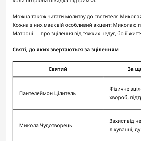
коли потрібна швидка підтримка.
Можна також читати молитву до святителя Микола
Кожна з них має свій особливий акцент: Миколаю пр
Матроні — про зцілення від тяжких недуг, бо її жит
Святі, до яких звертаються за зціленням
Святий
За щ
Фізичне зціл
Пантелеймон Цілитель
хвороб, підт
Захист від н
Микола Чудотворець
лікуванні, д