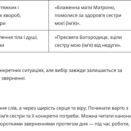
 тяжких і
«Блаженна мати Матроно,
х хвороб,
помолися за здоров’я сестри
іри
моєї (ім’я)».
ення тіла і душі,
«Пресвята Богородице, зціли
ни
сестру мою (ім’я) від недуги».
онкретних ситуаціях, але вибір завжди залишається за
у зверненні.
 слів, а через щирість серця та віру. Починати варто з
ім’я сестри та її конкретні потреби. Можна читати канон
 короткими зверненнями протягом дня — під час роботи,