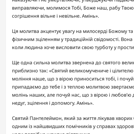
виправляючи, молимося Тобі, Боже наш, рабу Твою (і
согрішення вільне і невільне. Амінь».
Ця молитва акцентує увагу на милосерді Божому та 
фізичним зціленням у традиційній свідомості. Вона
коли людина хоче висловити свою турботу у простих
Ще одна сильна молитва звернена до святого велик
приблизно так: «Святий великомучениче і цілите
моління наше, що з вірою приноситься тобі, і почуй
припадаємо до тебе і з теплою молитвою звертаємо
молінь наших, але почуй нас, що з вірою і любов’ю
недуг, зцілення і допомогу. Амінь».
Святий Пантелеймон, який за життя лікував хворих
одним із найшвидших помічників у справах здоров’