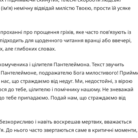
м’я) немічну відвідай милістю Твоєю, прости їй усяке
проханні про прощення гріхів, яке часто пов’язують із
 підходить для щоденного читання вранці або ввечері,
, але глибоких словах.
омученика і цілителя Пантелеймона. Текст звучить
лю Пантелеймоне, подражателю Бога милостивого! Прийм
 нас, що страждаємо від недуг. Ми, недостойні, з вірою
ся до тебе, цілителю і помічнику нашому. Не зневажай
 до тебе припадаємо. Подай нам, що страждаємо від
 безкорисливо і навіть воскрешав мертвих, вважається
я. До нього часто звертаються саме в критичні моменти,