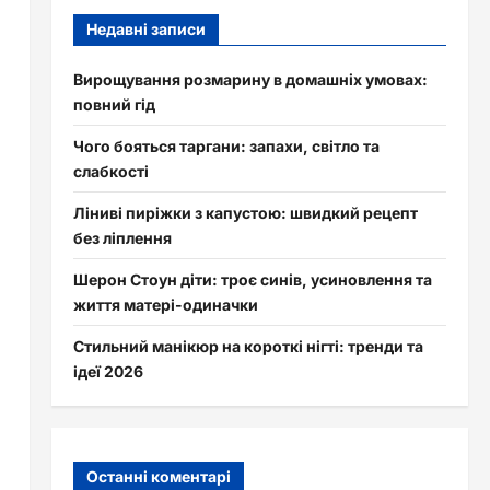
Недавні записи
Вирощування розмарину в домашніх умовах:
повний гід
Чого бояться таргани: запахи, світло та
слабкості
Ліниві пиріжки з капустою: швидкий рецепт
без ліплення
Шерон Стоун діти: троє синів, усиновлення та
життя матері-одиначки
Стильний манікюр на короткі нігті: тренди та
ідеї 2026
Останні коментарі