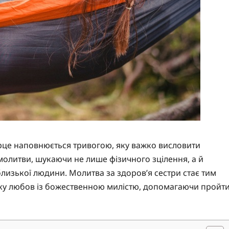
 серце наповнюється тривогою, яку важко висловити
 молитви, шукаючи не лише фізичного зцілення, а й
близької людини. Молитва за здоров’я сестри стає тим
ку любов із божественною милістю, допомагаючи пройт