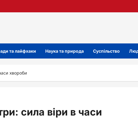
ади та лайфхаки
Наука та природа
Суспільство
Люд
 часи хвороби
ри: сила віри в часи