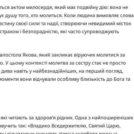
ться актом милосердя, який має подвійну дію: вона не
ує душу того, хто молиться. Коли людина вимовляє слова
астину своєї сили та надії, створюючи невидимий місток
страхом і безпорадністю, які часто супроводжують
 апостола Якова, який закликає віруючих молитися за
. У цьому контексті молитва за сестру стає не просто
 дива навіть у найбезнадійніших, на перший погляд,
і моменти вони відчували особливу близькість до Бога та
в, які читають за здоров’я рідних. Одна з найпоширеніших
звучить так: «Владико Вседержителю, Святий Царю,
 і піднімаючи скинутих, тілесні скорботи людські