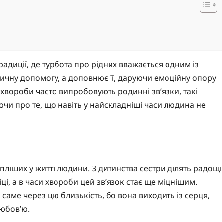
радиції, де турбота про рідних вважається одним із
ичну допомогу, а доповнює її, даруючи емоційну опору
та хвороби часто випробовують родинні зв’язки, такі
чи про те, що навіть у найскладніші часи людина не
пліших у житті людини. З дитинства сестри ділять радощі
і, а в часи хвороби цей зв’язок стає ще міцнішим.
саме через цю близькість, бо вона виходить із серця,
юбов’ю.