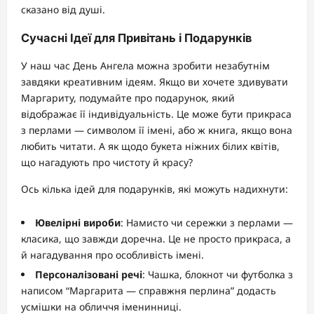
сказано від душі.
Сучасні Ідеї для Привітань і Подарунків
У наш час День Ангела можна зробити незабутнім
завдяки креативним ідеям. Якщо ви хочете здивувати
Маргариту, подумайте про подарунок, який
відображає її індивідуальність. Це може бути прикраса
з перлами — символом її імені, або ж книга, якщо вона
любить читати. А як щодо букета ніжних білих квітів,
що нагадують про чистоту й красу?
Ось кілька ідей для подарунків, які можуть надихнути:
Ювелірні вироби
: Намисто чи сережки з перлами —
класика, що завжди доречна. Це не просто прикраса, а
й нагадування про особливість імені.
Персоналізовані речі
: Чашка, блокнот чи футболка з
написом “Маргарита — справжня перлина” додасть
усмішки на обличчя іменинниці.