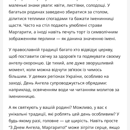
маленькі знаки уваги: квіти, листівки, солодощі. У
багатьох родинах заведено збиратися за столом,
ділитися теплими спогадами та бажати іменинниці
щастя. Часто на стіл подають улюблені страви
Маргарити, а іноді навіть печуть торт із символічним
зображенням перлини — як данина значенню імені.
У православній традиції багато хто відвідує церкву,
щоб поставити свічку за здоров’я та подякувати своєму
ангелу-охоронцю. Це тихий, але дуже зворушливий
момент, коли можна відчути зв’язок із чимось
більшим. У деяких регіонах України, особливо на
заході, День Ангела супроводжується обрядами:
наприклад, освяченням води чи читанням молитов за
іменинницю.
А як святкують у вашій родині? Можливо, у вас є
унікальні традиції, які роблять цей день особливим? У
будь-якому разі, головне — це щирість. Навіть просте
“З Днем Ангела, Маргарито!” може зігріти серце, якщо