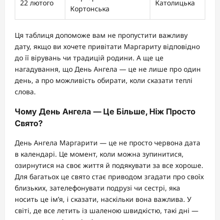
22 лютого
Католицька
Кортонська
Ця таблиця допоможе вам не пропустити важливу
дату, якщо ви хочете привітати Маргариту відповідно
до її вірувань чи традицій родини. А ще це
нагадування, що День Ангела — це не лише про один
день, а про можливість обирати, коли сказати теплі
слова.
Чому День Ангела — Це Більше, Ніж Просто
Свято?
День Ангела Маргарити — це не просто червона дата
в календарі. Це момент, коли можна зупинитися,
озирнутися на своє життя й подякувати за все хороше.
Для багатьох це свято стає приводом згадати про своїх
близьких, зателефонувати подрузі чи сестрі, яка
носить це ім’я, і сказати, наскільки вона важлива. У
світі, де все летить із шаленою швидкістю, такі дні —