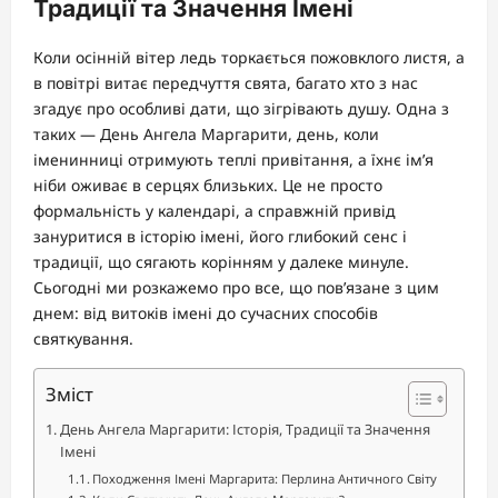
Традиції та Значення Імені
Коли осінній вітер ледь торкається пожовклого листя, а
в повітрі витає передчуття свята, багато хто з нас
згадує про особливі дати, що зігрівають душу. Одна з
таких — День Ангела Маргарити, день, коли
іменинниці отримують теплі привітання, а їхнє ім’я
ніби оживає в серцях близьких. Це не просто
формальність у календарі, а справжній привід
зануритися в історію імені, його глибокий сенс і
традиції, що сягають корінням у далеке минуле.
Сьогодні ми розкажемо про все, що пов’язане з цим
днем: від витоків імені до сучасних способів
святкування.
Зміст
День Ангела Маргарити: Історія, Традиції та Значення
Імені
Походження Імені Маргарита: Перлина Античного Світу