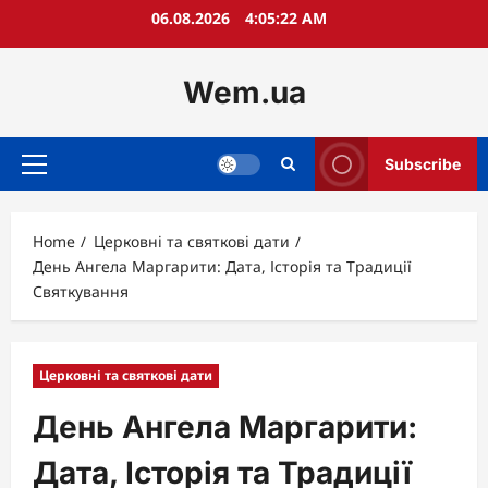
Skip
06.08.2026
4:05:23 AM
to
content
Wem.ua
Subscribe
Primary
Menu
Home
Церковні та святкові дати
День Ангела Маргарити: Дата, Історія та Традиції
Святкування
Церковні та святкові дати
День Ангела Маргарити:
Дата, Історія та Традиції