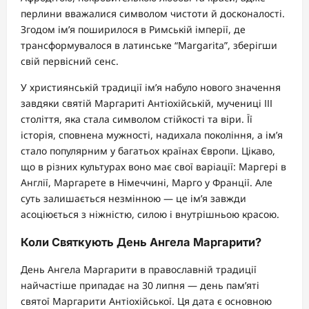
перлини вважалися символом чистоти й досконалості.
Згодом ім’я поширилося в Римській імперії, де
трансформувалося в латинське “Margarita”, зберігши
свій первісний сенс.
У християнській традиції ім’я набуло нового значення
завдяки святій Маргариті Антіохійській, мучениці ІІІ
століття, яка стала символом стійкості та віри. Її
історія, сповнена мужності, надихала покоління, а ім’я
стало популярним у багатьох країнах Європи. Цікаво,
що в різних культурах воно має свої варіації: Маргері в
Англії, Маргарете в Німеччині, Марго у Франції. Але
суть залишається незмінною — це ім’я завжди
асоціюється з ніжністю, силою і внутрішньою красою.
Коли Святкують День Ангела Маргарити?
День Ангела Маргарити в православній традиції
найчастіше припадає на 30 липня — день пам’яті
святої Маргарити Антіохійської. Ця дата є основною