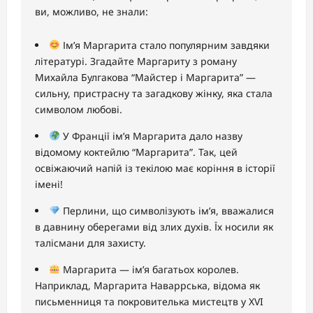
ви, можливо, не знали:
Ім’я Маргарита стало популярним завдяки
літературі. Згадайте Маргариту з роману
Михайла Булгакова “Майстер і Маргарита” —
сильну, пристрасну та загадкову жінку, яка стала
символом любові.
У Франції ім’я Маргарита дало назву
відомому коктейлю “Маргарита”. Так, цей
освіжаючий напій із текілою має коріння в історії
імені!
Перлини, що символізують ім’я, вважалися
в давнину оберегами від злих духів. Їх носили як
талісмани для захисту.
Маргарита — ім’я багатьох королев.
Наприклад, Маргарита Наваррська, відома як
письменниця та покровителька мистецтв у XVI