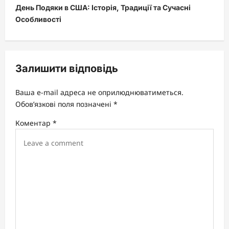
День Подяки в США: Історія, Традиції та Сучасні
n
Особливості
a
v
i
Залишити відповідь
g
a
Ваша e-mail адреса не оприлюднюватиметься.
t
Обов’язкові поля позначені
*
i
Коментар
*
o
n