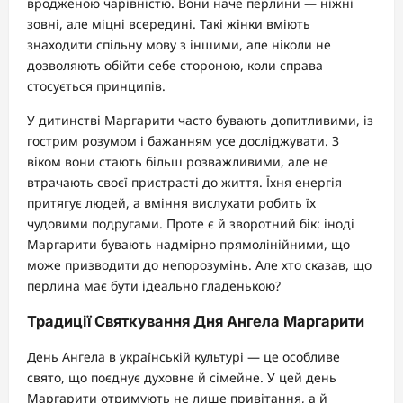
вродженою чарівністю. Вони наче перлини — ніжні
зовні, але міцні всередині. Такі жінки вміють
знаходити спільну мову з іншими, але ніколи не
дозволяють обійти себе стороною, коли справа
стосується принципів.
У дитинстві Маргарити часто бувають допитливими, із
гострим розумом і бажанням усе досліджувати. З
віком вони стають більш розважливими, але не
втрачають своєї пристрасті до життя. Їхня енергія
притягує людей, а вміння вислухати робить їх
чудовими подругами. Проте є й зворотний бік: іноді
Маргарити бувають надмірно прямолінійними, що
може призводити до непорозумінь. Але хто сказав, що
перлина має бути ідеально гладенькою?
Традиції Святкування Дня Ангела Маргарити
День Ангела в українській культурі — це особливе
свято, що поєднує духовне й сімейне. У цей день
Маргарити отримують не лише привітання, а й