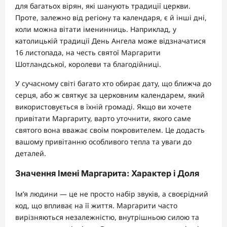
для багатьох вірян, які шанують традиції церкви.
Проте, залежно від регіону та календаря, є й інші дні,
коли можна вітати іменинниць. Наприклад, у
католицькій традиції День Ангела може відзначатися
16 листопада, на честь святої Маргарити
Шотландської, королеви та благодійниці.
У сучасному світі багато хто обирає дату, що ближча до
серця, або ж святкує за церковним календарем, який
використовується в їхній громаді. Якщо ви хочете
привітати Маргариту, варто уточнити, якого саме
святого вона вважає своїм покровителем. Це додасть
вашому привітанню особливого тепла та уваги до
деталей.
Значення Імені Маргарита: Характер і Доля
Ім’я людини — це не просто набір звуків, а своєрідний
код, що впливає на її життя. Маргарити часто
вирізняються незалежністю, внутрішньою силою та