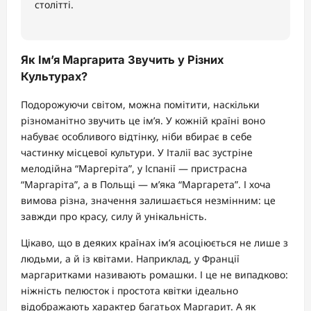
столітті.
Як Ім’я Маргарита Звучить у Різних
Культурах?
Подорожуючи світом, можна помітити, наскільки
різноманітно звучить це ім’я. У кожній країні воно
набуває особливого відтінку, ніби вбирає в себе
частинку місцевої культури. У Італії вас зустріне
мелодійна “Маргеріта”, у Іспанії — пристрасна
“Маргаріта”, а в Польщі — м’яка “Маргарета”. І хоча
вимова різна, значення залишається незмінним: це
завжди про красу, силу й унікальність.
Цікаво, що в деяких країнах ім’я асоціюється не лише з
людьми, а й із квітами. Наприклад, у Франції
маргаритками називають ромашки. І це не випадково:
ніжність пелюсток і простота квітки ідеально
відображають характер багатьох Маргарит. А як