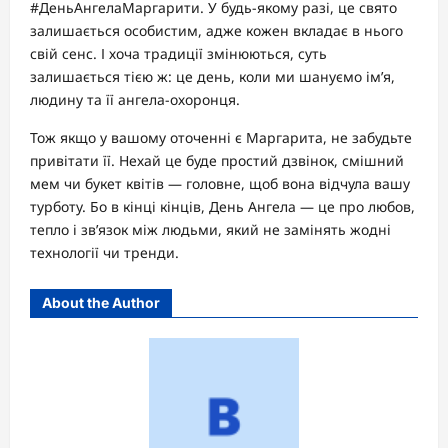
#ДеньАнгелаМаргарити. У будь-якому разі, це свято
залишається особистим, адже кожен вкладає в нього
свій сенс. І хоча традиції змінюються, суть
залишається тією ж: це день, коли ми шануємо ім’я,
людину та її ангела-охоронця.
Тож якщо у вашому оточенні є Маргарита, не забудьте
привітати її. Нехай це буде простий дзвінок, смішний
мем чи букет квітів — головне, щоб вона відчула вашу
турботу. Бо в кінці кінців, День Ангела — це про любов,
тепло і зв’язок між людьми, який не замінять жодні
технології чи тренди.
About the Author