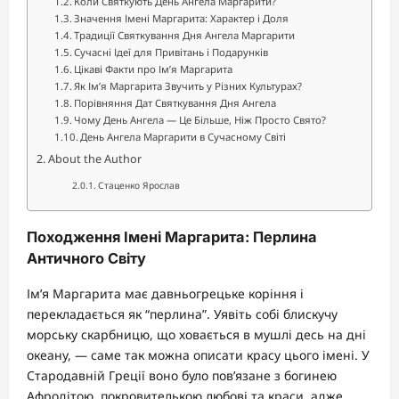
Коли Святкують День Ангела Маргарити?
Значення Імені Маргарита: Характер і Доля
Традиції Святкування Дня Ангела Маргарити
Сучасні Ідеї для Привітань і Подарунків
Цікаві Факти про Ім’я Маргарита
Як Ім’я Маргарита Звучить у Різних Культурах?
Порівняння Дат Святкування Дня Ангела
Чому День Ангела — Це Більше, Ніж Просто Свято?
День Ангела Маргарити в Сучасному Світі
About the Author
Стаценко Ярослав
Походження Імені Маргарита: Перлина
Античного Світу
Ім’я Маргарита має давньогрецьке коріння і
перекладається як “перлина”. Уявіть собі блискучу
морську скарбницю, що ховається в мушлі десь на дні
океану, — саме так можна описати красу цього імені. У
Стародавній Греції воно було пов’язане з богинею
Афродітою, покровителькою любові та краси, адже