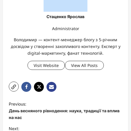
Стаценко Ярослав
Administrator
Володимир — контент-менеджер блогу з 5-річним
досвідом у створенні захопливого контенту. Експерт у
digital-маркетингу, фанат технологій.
Visit Website
View All Posts
P
Previous:
o
День весняного рівнодення: наука, традиції та вплив
s
на нас
t
Next: