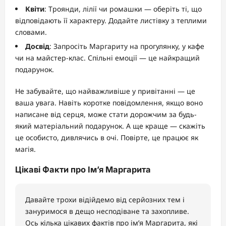
Квіти
: Троянди, лілії чи ромашки — оберіть ті, що
відповідають її характеру. Додайте листівку з теплими
словами.
Досвід
: Запросіть Маргариту на прогулянку, у кафе
чи на майстер-клас. Спільні емоції — це найкращий
подарунок.
Не забувайте, що найважливіше у привітанні — це
ваша увага. Навіть коротке повідомлення, якщо воно
написане від серця, може стати дорожчим за будь-
який матеріальний подарунок. А ще краще — скажіть
це особисто, дивлячись в очі. Повірте, це працює як
магія.
Цікаві Факти про Ім’я Маргарита
Давайте трохи відійдемо від серйозних тем і
зануримося в дещо несподіване та захопливе.
Ось кілька цікавих фактів про ім’я Маргарита, які