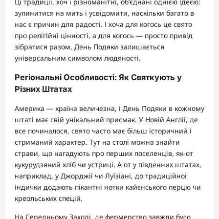
Ці традиції, хоч і різноманітні, об’єднані однією ідеєю:
зупинитися на мить і усвідомити, наскільки багато в
нас є причин для радості. І хоча для когось це свято
про релігійні цінності, а для когось — просто привід
зібратися разом, День Подяки залишається
універсальним символом людяності.
Регіональні Особливості: Як Святкують у
Різних Штатах
Америка — країна величезна, і День Подяки в кожному
штаті має свій унікальний присмак. У Новій Англії, де
все починалося, свято часто має більш історичний і
стриманий характер. Тут на столі можна знайти
страви, що нагадують про перших поселенців, як-от
кукурудзяний хліб чи устриці. А от у південних штатах,
наприклад, у Джорджії чи Луїзіані, до традиційної
індички додають пікантні нотки кайєнського перцю чи
креольських спецій.
На Середньому Заході, де фермерство завжди було