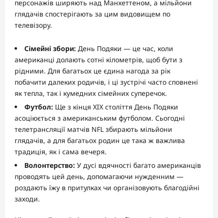
персонажів ширяють над Манхеттеном, а мільйони
глядачів спостерігають за цим видовищем по
телевізору.
Сімейні збори:
День Подяки — це час, коли
американці долають сотні кілометрів, щоб бути з
рідними. Для багатьох це єдина нагода за рік
побачити далеких родичів, і ці зустрічі часто сповнені
як тепла, так і кумедних сімейних суперечок.
Футбол:
Ще з кінця XIX століття День Подяки
асоціюється з американським футболом. Сьогодні
телетрансляції матчів NFL збирають мільйони
глядачів, а для багатьох родин це така ж важлива
традиція, як і сама вечеря.
Волонтерство:
У дусі вдячності багато американців
проводять цей день, допомагаючи нужденним —
роздають їжу в притулках чи організовують благодійні
заходи.