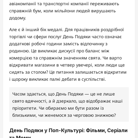
авіакомпанії та транспортні компанії переживають
справжній бум, коли мільйони людей вирушають
додому.
Але є й інший бік медалі. Для працівників роздрібної
торгівлі чи сфери послуг День Подяки часто означає
додаткові робочі години замість відпочинку з
родиною. Це викликає дискусії про баланс між
комерцією та справжнім значенням свята. Чи варто
відкривати магазини в четвер увечері, коли люди ще
сидять за столом? Це питання залишається відкритим
і щороку викликає палкі дебати в суспільстві.
Часом здається, що День Подяки — це не лише
свято вдячності, а й дзеркало, що відображає наші
пріоритети. Чи обираємо ми бути разом із
близькими, чи женемося за черговою знижкою?
День Подяки у Поп-Культурі: Фільми, Серіали
та Меми