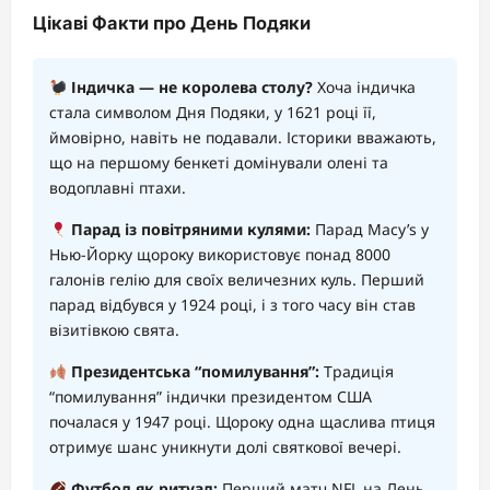
Цікаві Факти про День Подяки
Індичка — не королева столу?
Хоча індичка
стала символом Дня Подяки, у 1621 році її,
ймовірно, навіть не подавали. Історики вважають,
що на першому бенкеті домінували олені та
водоплавні птахи.
Парад із повітряними кулями:
Парад Macy’s у
Нью-Йорку щороку використовує понад 8000
галонів гелію для своїх величезних куль. Перший
парад відбувся у 1924 році, і з того часу він став
візитівкою свята.
Президентська “помилування”:
Традиція
“помилування” індички президентом США
почалася у 1947 році. Щороку одна щаслива птиця
отримує шанс уникнути долі святкової вечері.
Футбол як ритуал:
Перший матч NFL на День