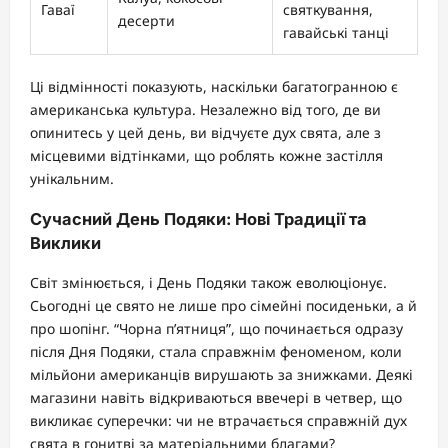
Гаваї
святкування,
десерти
гавайські танці
Ці відмінності показують, наскільки багатогранною є
американська культура. Незалежно від того, де ви
опинитесь у цей день, ви відчуєте дух свята, але з
місцевими відтінками, що роблять кожне застілля
унікальним.
Сучасний День Подяки: Нові Традиції та
Виклики
Світ змінюється, і День Подяки також еволюціонує.
Сьогодні це свято не лише про сімейні посиденьки, а й
про шопінг. “Чорна п’ятниця”, що починається одразу
після Дня Подяки, стала справжнім феноменом, коли
мільйони американців вирушають за знижками. Деякі
магазини навіть відкриваються ввечері в четвер, що
викликає суперечки: чи не втрачається справжній дух
свята в гонитві за матеріальними благами?