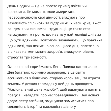
День Подяки — це не просто привід поїсти чи
відпочити. Це момент, коли американці
переосмислюють свої цінності, згадують про
важливість спільноти та підтримки. У часи криз, як-от
пандемія чи економічні труднощі, це свято стає
нагадуванням про те, що навіть у найтемніші дні є за
що бути вдячним. Психологи зазначають, що практика
вдячності, яка лежить в основі цього дня, позитивно
впливає на ментальне здоров’я, знижуючи рівень
стресу та тривожності.
Однак не всі сприймають День Подяки однозначно.
Для багатьох корінних американців це свято
асоціюється з болісною історією колонізації та втрати
земель. У деяких громадах у цей день проводять
“Національний день жалоби”, щоб вшанувати пам’ять
предків і нагадати про несправедливість. Цей аспект
додає святу глибини, змушуючи замислитися про
складність історії та важливість діалогу.