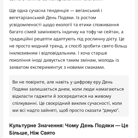
Ще одна сучасна тенденція — веганський і
вегетаріанський День Подяки. Із ростом
усвідомленості щодо екології та етики споживання
багато сімей замінюють індичку на тофу чи сейтан, а
традиційні рецепти адаптують під рослинну дієту. Це
не просто модний тренд, а спосіб зробити свято більш
інклюзивним і відповідальним. І хоча старше
покоління іноді дивується таким змінам, молодь із
захватом експериментує з новими смаками.
Ви не повірите, але навіть у цифрову еру День
Подяки залишається днем, коли люди намагаються
відкласти гаджети й зосередитися на живому
спілкуванні. Це своєрідний виклик сучасності, коли
ми всі надто зайняті, щоб просто сказати “дякую”.
Культурне Значення: Чому День Подяки — Це
Більше, Ніж Свято