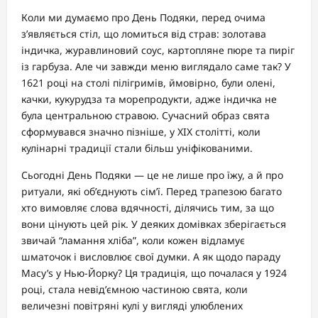
Коли ми думаємо про День Подяки, перед очима
з’являється стіл, що ломиться від страв: золотава
індичка, журавлиновий соус, картопляне пюре та пиріг
із гарбуза. Але чи завжди меню виглядало саме так? У
1621 році на столі пілігримів, ймовірно, були олені,
качки, кукурудза та морепродукти, адже індичка не
була центральною стравою. Сучасний образ свята
сформувався значно пізніше, у XIX столітті, коли
кулінарні традиції стали більш уніфікованими.
Сьогодні День Подяки — це не лише про їжу, а й про
ритуали, які об’єднують сім’ї. Перед трапезою багато
хто вимовляє слова вдячності, ділячись тим, за що
вони цінують цей рік. У деяких домівках зберігається
звичай “ламання хліба”, коли кожен відламує
шматочок і висловлює свої думки. А як щодо параду
Macy’s у Нью-Йорку? Ця традиція, що почалася у 1924
році, стала невід’ємною частиною свята, коли
величезні повітряні кулі у вигляді улюблених