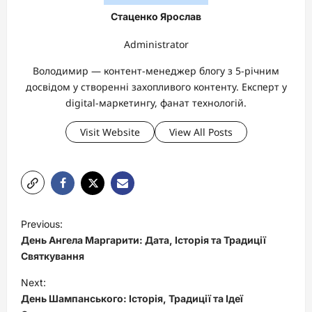
Стаценко Ярослав
Administrator
Володимир — контент-менеджер блогу з 5-річним
досвідом у створенні захопливого контенту. Експерт у
digital-маркетингу, фанат технологій.
Visit Website
View All Posts
P
Previous:
o
День Ангела Маргарити: Дата, Історія та Традиції
s
Святкування
t
Next:
День Шампанського: Історія, Традиції та Ідеї
n