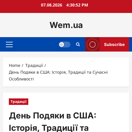
Skip
07.08.2026
4:30:53 PM
to
content
Wem.ua
Subscribe
Primary
Menu
Home
Традиції
День Подяки в США: Історія, Традиції та Сучасні
Особливості
Традиції
День Подяки в США:
Історія, Традиції та