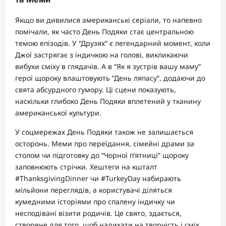
Якщо ви дивилися американські серіали, то напевно
помічали, як часто День Подяки стає центральною
темою епізодів. У “Друзях” є легендарний момент, коли
Джої застрягає з індичкою на голові, викликаючи
вибухи сміху в глядачів. А в “Як я зустрів вашу маму”
герої щороку влаштовують “День ляпасу”, додаючи до
свята абсурдного гумору. Ці сцени показують,
наскільки глибоко День Подяки вплетений у тканину
американської культури.
У соцмережах День Подяки також не залишається
осторонь. Меми про переїдання, сімейні драми за
столом чи підготовку до “Чорної п’ятниці” щороку
заповнюють стрічки. Хештеги на кшталт
#ThanksgivingDinner чи #TurkeyDay набирають
мільйони переглядів, а користувачі діляться
кумедними історіями про спалену індичку чи
несподівані візити родичів. Це свято, здається,
створене для того, щоб надихати на творчість і сміх.