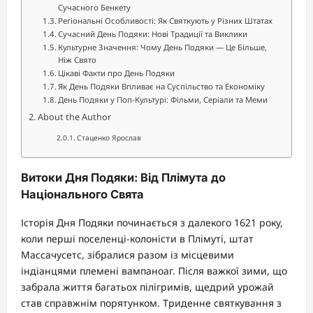
Сучасного Бенкету
Регіональні Особливості: Як Святкують у Різних Штатах
Сучасний День Подяки: Нові Традиції та Виклики
Культурне Значення: Чому День Подяки — Це Більше,
Ніж Свято
Цікаві Факти про День Подяки
Як День Подяки Впливає на Суспільство та Економіку
День Подяки у Поп-Культурі: Фільми, Серіали та Меми
About the Author
Стаценко Ярослав
Витоки Дня Подяки: Від Плімута до
Національного Свята
Історія Дня Подяки починається з далекого 1621 року,
коли перші поселенці-колоністи в Плімуті, штат
Массачусетс, зібралися разом із місцевими
індіанцями племені вампаноаг. Після важкої зими, що
забрала життя багатьох пілігримів, щедрий урожай
став справжнім порятунком. Триденне святкування з