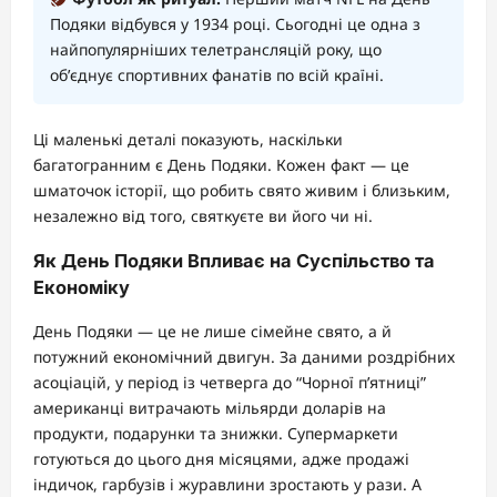
Подяки відбувся у 1934 році. Сьогодні це одна з
найпопулярніших телетрансляцій року, що
об’єднує спортивних фанатів по всій країні.
Ці маленькі деталі показують, наскільки
багатогранним є День Подяки. Кожен факт — це
шматочок історії, що робить свято живим і близьким,
незалежно від того, святкуєте ви його чи ні.
Як День Подяки Впливає на Суспільство та
Економіку
День Подяки — це не лише сімейне свято, а й
потужний економічний двигун. За даними роздрібних
асоціацій, у період із четверга до “Чорної п’ятниці”
американці витрачають мільярди доларів на
продукти, подарунки та знижки. Супермаркети
готуються до цього дня місяцями, адже продажі
індичок, гарбузів і журавлини зростають у рази. А