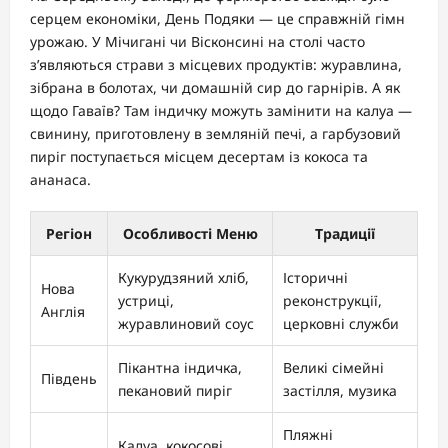
серцем економіки, День Подяки — це справжній гімн
урожаю. У Мічигані чи Вісконсині на столі часто
з’являються страви з місцевих продуктів: журавлина,
зібрана в болотах, чи домашній сир до гарнірів. А як
щодо Гаваїв? Там індичку можуть замінити на калуа —
свинину, приготовлену в земляній печі, а гарбузовий
пиріг поступається місцем десертам із кокоса та
ананаса.
Регіон
Особливості Меню
Традиції
Кукурудзяний хліб,
Історичні
Нова
устриці,
реконструкції,
Англія
журавлиновий соус
церковні служби
Пікантна індичка,
Великі сімейні
Південь
пекановий пиріг
застілля, музика
Пляжні
Калуа, кокосові