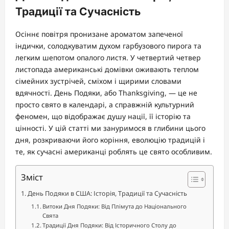
Традиції та Сучасність
Осіннє повітря пронизане ароматом запеченої
індички, солодкуватим духом гарбузового пирога та
легким шепотом опалого листя. У четвертий четвер
листопада американські домівки оживають теплом
сімейних зустрічей, сміхом і щирими словами
вдячності. День Подяки, або Thanksgiving, — це не
просто свято в календарі, а справжній культурний
феномен, що відображає душу нації, її історію та
цінності. У цій статті ми зануримося в глибини цього
дня, розкриваючи його коріння, еволюцію традицій і
те, як сучасні американці роблять це свято особливим.
Зміст
День Подяки в США: Історія, Традиції та Сучасність
Витоки Дня Подяки: Від Плімута до Національного
Свята
Традиції Дня Подяки: Від Історичного Столу до