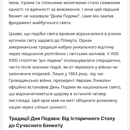
їжею, іграми та спільними молитвами стало символом
єдності та вдячності за виживання. І хоча цей перший
бенкет не називали “Днем Подяки”, саме він заклав
фундамент майбутнього свята.
Цікаво, що подібні свята врожаю відзначалися в різних
куточках світу задовго до Плімута. Однак
американська традиція набула унікального відтінку
через поєднання релігійних і світських мотивів. У XVII-
XVIII століттях “дні подяки” оголошувалися спорадично,
часто після значних подій, як-от перемоги у війнах чи
закінчення епідемій. Лише у 1863 році, під час
Громадянської війни, президент Авраам Лінкольн
офіційно встановив День Подяки як національне свято,
що відзначатиметься щороку в останній четвер
листопада. Цей крок мав на меті об’єднати розколену
націю через спільні цінності.
Традиції Дня Подяки: Від Історичного Столу
до Сучасного Бенкету