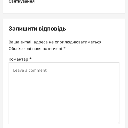
Святкування
a
v
i
Залишити відповідь
g
a
Ваша e-mail адреса не оприлюднюватиметься.
t
Обов’язкові поля позначені
*
i
Коментар
*
o
n