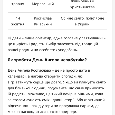
поширенням
травня
Моравський
християнства
14
Ростислав
Осіннє свято, популярне
жовтня
Київський
в Україні
Ці дати – лише орієнтир, адже головне у святкуванні –
це щирість і радість. Вибір залежить від традицій
вашої родини чи особистих уподобань.
Як зробити День Ангела незабутнім?
День Ангела Ростислава – це не просто дата в
календарі, а нагода створити спогади, які
зігріватимуть серце ще довго. Якщо ви плануєте свято
для близької людини, подумайте, що саме приносить
їй радість. Можливо, це тихий вечір із рідними, коли
за столом лунають сміх і давні історії. Або ж активний
відпочинок – похід у гори чи прогулянка парком, де
можна насолодитися красою природи.