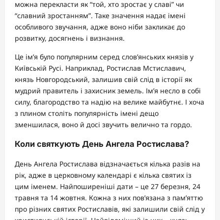
можна перекласти як “той, хто зростає у славі” чи
“славний зростанням”. Таке значення надає імені
особливого звучання, адже воно ніби закликає до
розвитку, досягнень і визнання.
Це ім’я було популярним серед слов’янських князів у
Київській Русі. Наприклад, Ростислав Мстиславич,
князь Новгородський, залишив свій слід в історії як
мудрий правитель і захисник земель. Ім’я несло в собі
силу, благородство та надію на велике майбутнє. І хоча
з плином століть популярність імені дещо
зменшилася, воно й досі звучить велично та гордо.
Коли святкують День Ангела Ростислава?
День Ангела Ростислава відзначається кілька разів на
рік, адже в церковному календарі є кілька святих із
цим іменем. Найпоширеніші дати – це 27 березня, 24
травня та 14 жовтня. Кожна з них пов’язана з пам’яттю
про різних святих Ростиславів, які залишили свій слід у