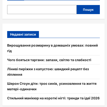
Пошук
Недавні записи
Вирощування розмарину в домашніх умовах: повний
гід
Чого бояться таргани: запахи, світло та слабкості
Ліниві пиріжки з капустою: швидкий рецепт без
ліплення
Шерон Стоун діти: троє синів, усиновлення та життя
матері-одиначки
Стильний манікюр на короткі нігті: тренди та ідеї 2026