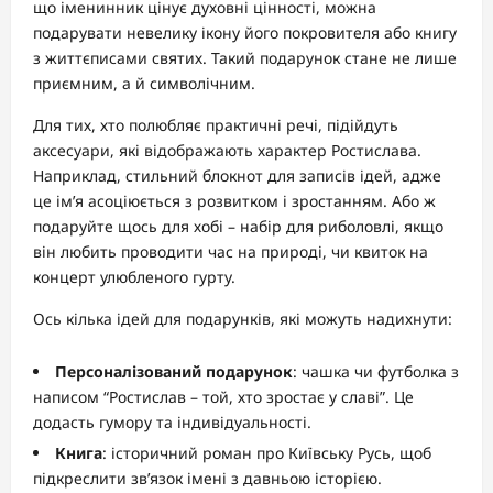
що іменинник цінує духовні цінності, можна
подарувати невелику ікону його покровителя або книгу
з життєписами святих. Такий подарунок стане не лише
приємним, а й символічним.
Для тих, хто полюбляє практичні речі, підійдуть
аксесуари, які відображають характер Ростислава.
Наприклад, стильний блокнот для записів ідей, адже
це ім’я асоціюється з розвитком і зростанням. Або ж
подаруйте щось для хобі – набір для риболовлі, якщо
він любить проводити час на природі, чи квиток на
концерт улюбленого гурту.
Ось кілька ідей для подарунків, які можуть надихнути:
Персоналізований подарунок
: чашка чи футболка з
написом “Ростислав – той, хто зростає у славі”. Це
додасть гумору та індивідуальності.
Книга
: історичний роман про Київську Русь, щоб
підкреслити зв’язок імені з давньою історією.