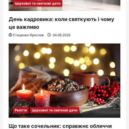
Церковні та святкові дати
День кадровика: коли святкують і чому
це важливо
Стаценко Ярослав
04.08.2026
Релігія
Церковні та святкові дати
Що таке сочельник: справжнє обличчя