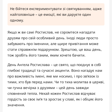
Не бійтеся експериментувати зі святкуванням, адже
найголовніше – це емоції, які ви даруєте один
одному.
Якщо ж ви самі Ростислав, не соромтеся нагадати
друзям про свій особливий день. Іноді люди просто
забувають про іменини, але щире привітання може
стати справжнім подарунком. Зрештою, це ваш день,
тож зробіть його таким, яким хочете бачити.
День Ангела Ростислава – це свято, що поєднує в собі
глибокі традиції та сучасні акценти. Воно нагадує нам
про важливість імені, яке ми носимо, і про зв’язок із
тими, хто був перед нами. Чи то тиха молитва в церкві,
чи гучна вечірка з друзями – цей день завжди
сповнений тепла. Нехай кожен Ростислав відчуває
гордість за своє ім’я та зростає у славі, як і обіцяє його
значення.