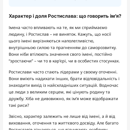
Характер і доля Ростислава: що говорить ім’я?
Імена часто впливають на те, як ми сприймаємо
людину, і Ростислав – не виняток. Кажуть, що носії
цього імені вирізняються наполегливістю,
внутрішньою силою та прагненням до саморозвитку.
Вони ніби втілюють значення свого імені, постійно
“зростаючи” – чи то в кар’єрі, чи в особистих стосунках.
Ростислави часто стають лідерами у своєму оточенні.
Вони вміють надихати інших, брати відповідальність і
знаходити вихід із найскладніших ситуацій. Водночас
це люди з великим серцем, які цінують родину та
дружбу. Хіба не дивовижно, як ім’я може відображати
такі риси?
Звісно, характер залежить не лише від імені, а й від
виховання, оточення та життєвого досвіду. Але багато
Ростиславів зізнаються, що відчувають особливу