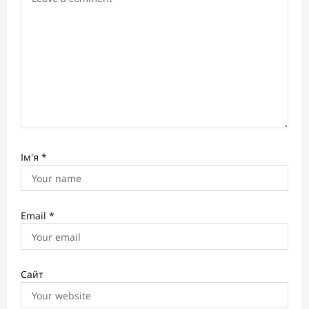
n
Ім'я
*
Email
*
Сайт