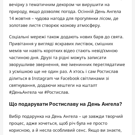
вечірку з тематичним декором чи вирушити на
природу, якщо дозволяє погода. Осінній День Ангела
14 жовтня – чудова нагода для прогулянки лісом, де
золотаве листя створює казкову атмосферу.
Соціальні мережі також додають нових барв до свята.
Привітання у вигляді яскравих листівок, смішних
мемів чи навіть коротких відео стають невід’ємною
частиною дня. Друзі та рідні можуть записати
зворушливе звернення, яке іменинник переглядатиме
з усмішкою ще не один раз. А хтось і сам Ростислав
ділиться в Instagram чи Facebook світлинами зі
святкування, додаючи хештеги на кшталт
#ДеньАнгела чи #Ростислав.
Що подарувати Ростиславу на День Ангела?
Вибір подарунка на День Ангела – це завжди творчий
процес, адже хочеться, щоб річ була не просто
корисною, а й несла особливий сенс. Якщо ви знаєте,