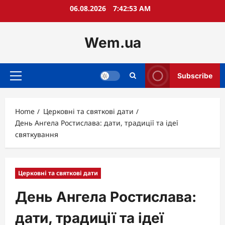
Skip
06.08.2026
7:42:54 AM
to
content
Wem.ua
Subscribe
Primary
Menu
Home
Церковні та святкові дати
День Ангела Ростислава: дати, традиції та ідеї
святкування
Церковні та святкові дати
День Ангела Ростислава:
дати, традиції та ідеї