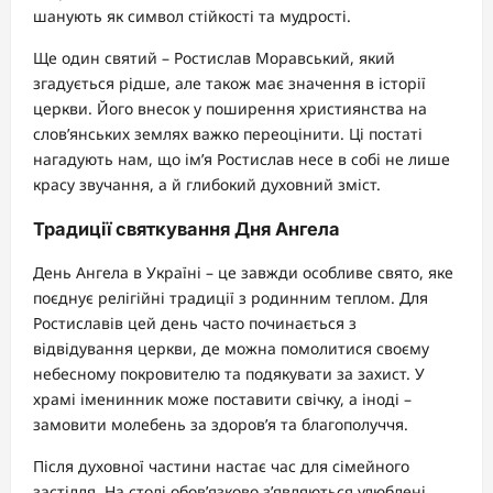
шанують як символ стійкості та мудрості.
Ще один святий – Ростислав Моравський, який
згадується рідше, але також має значення в історії
церкви. Його внесок у поширення християнства на
слов’янських землях важко переоцінити. Ці постаті
нагадують нам, що ім’я Ростислав несе в собі не лише
красу звучання, а й глибокий духовний зміст.
Традиції святкування Дня Ангела
День Ангела в Україні – це завжди особливе свято, яке
поєднує релігійні традиції з родинним теплом. Для
Ростиславів цей день часто починається з
відвідування церкви, де можна помолитися своєму
небесному покровителю та подякувати за захист. У
храмі іменинник може поставити свічку, а іноді –
замовити молебень за здоров’я та благополуччя.
Після духовної частини настає час для сімейного
застілля. На столі обов’язково з’являються улюблені