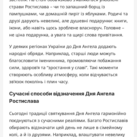
страви Ростислава – чи то запашний борщ із
пампушками, чи домашній пиріг із яблуками. Родичі та
друзі дарують невеликі, але душевні подарунки: книги,
ікони, або навіть щось зроблене власноруч. Головне –
не ціна подарунка, а увага та щирі слова привітання.
У деяких регіонах України до Дня Ангела додають
народні обряди. Наприклад, старші люди можуть
благословити іменинника, промовляючи побажання
сили, здоров’я та “зростання у славі”. Такі моменти
створюють особливу атмосферу, коли відчувається
зв’язок поколінь і плин часу.
Сучасні способи відзначення Дня Ангела
Ростислава
Сьогодні традиції святкування Дня Ангела гармонійно
поєднуються з сучасними реаліями. Багато Ростиславів
обирають відзначати цей день не лише в сімейному
колі, а й із друзями. Наприклад, влаштувати невелику