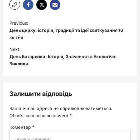
P
Previous:
o
День цирку: історія, традиції та ідеї святкування 16
s
квітня
t
Next:
День Батарейки: Історія, Значення та Екологічні
n
Виклики
a
v
i
Залишити відповідь
g
a
Ваша e-mail адреса не оприлюднюватиметься.
t
Обов’язкові поля позначені
*
i
Коментар
*
o