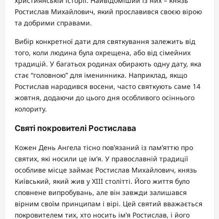
християнській історії. Найвідоміший із них – князь
Ростислав Михайлович, який прославився своєю вірою
та добрими справами.
Вибір конкретної дати для святкування залежить від
того, коли людина була охрещена, або від сімейних
традицій. У багатьох родинах обирають одну дату, яка
стає “головною” для іменинника. Наприклад, якщо
Ростислав народився восени, часто святкують саме 14
жовтня, додаючи до цього дня особливого осіннього
колориту.
Святі покровителі Ростислава
Кожен День Ангела тісно пов’язаний із пам’яттю про
святих, які носили це ім’я. У православній традиції
особливе місце займає Ростислав Михайлович, князь
Київський, який жив у XIII столітті. Його життя було
сповнене випробувань, але він завжди залишався
вірним своїм принципам і вірі. Цей святий вважається
покровителем тих, хто носить ім’я Ростислав, і його