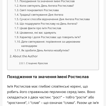
Походження та значення імені Ростислав
Коли святкують День Ангела Ростислава?
Святі покровителі Ростислава
Традиції святкування Дня Ангела
Сучасні способи відзначення Дня Ангела Ростислава
Що подарувати Ростиславу на День Ангела?
Цікаві факти про ім’я Ростислав
Цікавинки, які вас здивують
Характер і доля Ростислава: що говорить ім’я?
Дати святкування: порівняння за церковним
календарем
Як зробити День Ангела незабутнім?
About the Author
Стаценко Ярослав
Походження та значення імені Ростислав
Ім’я Ростислав має глибокі слов’янські корені, що
робить його справжньою перлиною серед імен. Воно
складається з двох частин: “рост” – тобто “рости” або
“зростання”, і “слав” – що означає “слава”. Разом це ім’я