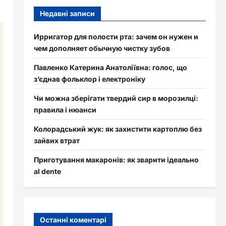
Недавні записи
Ирригатор для полости рта: зачем он нужен и
чем дополняет обычную чистку зубов
Павленко Катерина Анатоліївна: голос, що
з’єднав фольклор і електроніку
Чи можна зберігати твердий сир в морозилці:
правила і нюанси
Колорадський жук: як захистити картоплю без
зайвих втрат
Приготування макаронів: як зварити ідеально
al dente
Останні коментарі