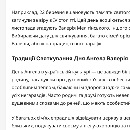
Наприклад, 22 березня вшановують пам’ять святого 
загинули за віру в IV столітті. Цей день асоціюєтьс
листопада згадують Валерія Мелітінського, іншого с
Вибираючи дату для святкування, багато сімей орі
Валерія, або ж на традиції своєї парафії.
Традиції Святкування Дня Ангела Валерія
День Ангела в українській культурі — це завжди біл
родину, нагадуючи про духовний зв’язок із небесни
особливим теплом, бажаючи їм здоров’я (адже саме ц
усіх негараздів. Часто родичі та друзі готують невел
душевними словами до речей, що мають особистий
У багатьох сім’ях є традиція відвідувати церкву в ц
близьких, подякувати своєму ангелу-охоронцю за 