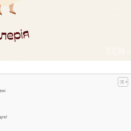
ені
р’я?