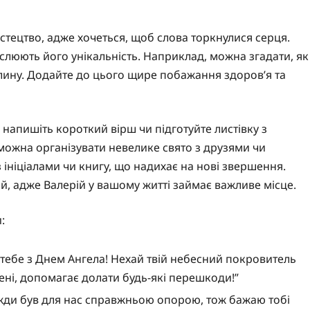
стецтво, адже хочеться, щоб слова торкнулися серця.
слюють його унікальність. Наприклад, можна згадати, як
лину. Додайте до цього щире побажання здоров’я та
напишіть короткий вірш чи підготуйте листівку з
 можна організувати невелике свято з друзями чи
ініціалами чи книгу, що надихає на нові звершення.
й, адже Валерій у вашому житті займає важливе місце.
:
 тебе з Днем Ангела! Нехай твій небесний покровитель
мені, допомагає долати будь-які перешкоди!”
вжди був для нас справжньою опорою, тож бажаю тобі