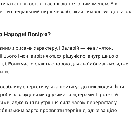
у та всі ті якості, які асоціюються з цим іменем. А в
екти спеціальний пиріг чи хліб, який символізує достато
а Народні Повір’я?
евними рисами характеру, і Валерій — не виняток.
ії цього імені вирізняються рішучістю, внутрішньою
ації. Вони часто стають опорою для своїх близьких, адже
нти.
особливу енергетику, яка притягує до них людей. Їхня
обить їх чудовими друзями та лідерами. Проте є й
тими, адже їхня внутрішня сила часом переростає у
х близьким варто проявляти терпіння, адже за цією