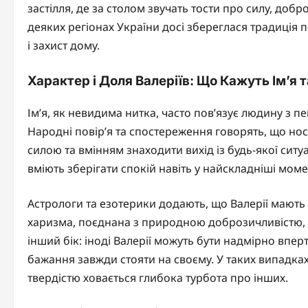
застілля, де за столом звучать тости про силу, доброт
деяких регіонах України досі збереглася традиція п
і захист дому.
Характер і Доля Валеріїв: Що Кажуть Ім’я т
Ім’я, як невидима нитка, часто пов’язує людину з п
Народні повір’я та спостереження говорять, що нос
силою та вмінням знаходити вихід із будь-якої ситу
вміють зберігати спокій навіть у найскладніші моме
Астрологи та езотерики додають, що Валерії мають 
харизма, поєднана з природною доброзичливістю, р
інший бік: іноді Валерії можуть бути надмірно впер
бажання завжди стояти на своєму. У таких випадка
твердістю ховається глибока турбота про інших.