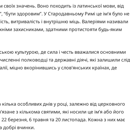
м своїх значень. Воно походить із латинської мови, від
”, “бути здоровим”. У Стародавньому Римі це ім’я було не
сть, витривалість і внутрішню міць. Валеріями називали
вжніми захисниками, здатними протистояти будь-яким
имською культурою, де сила і честь вважалися основними
численні полководці та державні діячі, які залишили слі
Італії, міцно вкорінившись у слов’янських країнах, де
 кілька особливих днів у році, залежно від церковного
’язане з кількома святими, які носили це ім’я або його
22 березня, 6 травня та 20 листопада. Кожна з них має
а добрі вчинки.