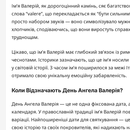
Ім’я Валерій, як дорогоцінний камінь, сяє багатство
слова “valere”, що перекладається як “бути сильним
просто набором звуків — воно символізувало мужні
хлопчиків, сподіваючись, що вони виростуть спра
труднощам.
Цікаво, що ім’я Валерій має глибокий зв’язок із р
чеснотами. Історики зазначають, що це ім’я носили 
у світовій історії. З часом ім’я поширилося за межі 
отримало свою унікальну емоційну забарвленість.
Коли Відзначають День Ангела Валерія?
День Ангела Валерія — це не одна фіксована дата, а
календаря. У православній традиції ім’я Валерій пов
варіації. Найпоширеніші дати для святкування — це 
свою історію та своїх покровителів, які надихають н