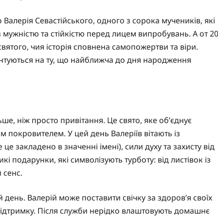
Валерія Севастійського, одного з сорока мучеників, які
я з мужністю та стійкістю перед лицем випробувань. А от 2
вятого, чия історія сповнена самопожертви та віри.
єнтуються на ту, що найближча до дня народження
ьше, ніж просто привітання. Це свято, яке об’єднує
м покровителем. У цей день Валеріїв вітають із
е закладено в значенні імені), сили духу та захисту від
икі подарунки, які символізують турботу: від листівок із
 сенс.
ей день. Валерій може поставити свічку за здоров’я своїх
підтримку. Після служби нерідко влаштовують домашнє