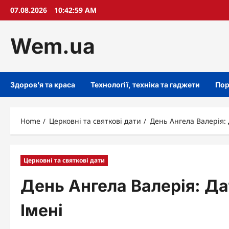
Skip
07.08.2026
10:43:00 AM
to
content
Wem.ua
Здоров’я та краса
Технології, техніка та гаджети
Пор
Home
Церковні та святкові дати
День Ангела Валерія: 
Церковні та святкові дати
День Ангела Валерія: Да
Імені