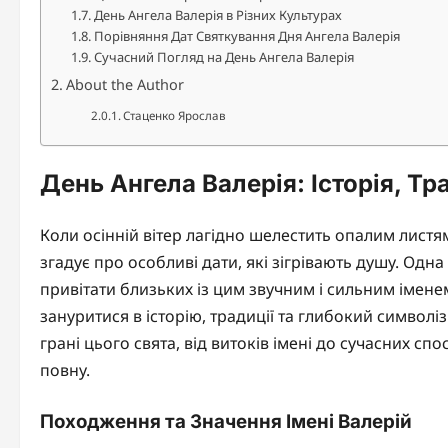
День Ангела Валерія в Різних Культурах
Порівняння Дат Святкування Дня Ангела Валерія
Сучасний Погляд на День Ангела Валерія
About the Author
Стаценко Ярослав
День Ангела Валерія: Історія, Тр
Коли осінній вітер лагідно шелестить опалим листям,
згадує про особливі дати, які зігрівають душу. Одн
привітати близьких із цим звучним і сильним іменем
зануритися в історію, традиції та глибокий символі
грані цього свята, від витоків імені до сучасних сп
повну.
Походження та Значення Імені Валерій