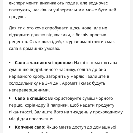
експерименти викликають подив, але водночас
показують, наскільки універсальним може бути цей
продукт.
Для тих, хто хоче спробувати щось нове, але не
відходити далеко від класики, є безліч простих
рецептів. Ось кілька ідей, як урізноманітнити смак
сала в домашніх умовах.
Сало з часником і кропом:
Натріть шматок сала
сумішшю подрібненого часнику, солі та дрібно
нарізаного кропу, загорніть у марлю і залиште в
холодильнику на 3–4 дні. Аромат і смак будуть
неперевершеними.
Сало в спеціях:
Використовуйте суміш чорного
перцю, коріандру й паприки, щоб надати продукту
пікантності. Залиште його на тиждень у прохолодному
місці для просочення.
Копчене сало:
Якщо маєте доступ до домашньої