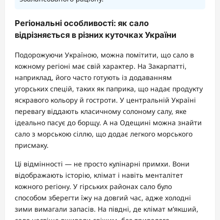
Регіональні особливості: як сало
відрізняється в різних куточках України
Подорожуючи Україною, можна помітити, що сало в
кожному регіоні має свій характер. На Закарпатті,
наприклад, його часто готують із додаванням
угорських спецій, таких як паприка, що надає продукту
яскравого кольору й гостроти. У центральній Україні
перевагу віддають класичному солоному салу, яке
ідеально пасує до борщу. А на Одещині можна знайти
сало з морською сіллю, що додає легкого морського
присмаку.
Ці відмінності — не просто кулінарні примхи. Вони
відображають історію, клімат і навіть менталітет
кожного регіону. У гірських районах сало було
способом зберегти їжу на довгий час, адже холодні
зими вимагали запасів. На півдні, де клімат м’якший,