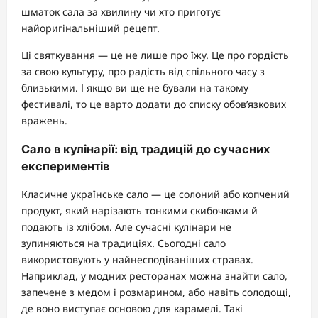
шматок сала за хвилину чи хто приготує
найоригінальніший рецепт.
Ці святкування — це не лише про їжу. Це про гордість
за свою культуру, про радість від спільного часу з
близькими. І якщо ви ще не бували на такому
фестивалі, то це варто додати до списку обов’язкових
вражень.
Сало в кулінарії: від традицій до сучасних
експериментів
Класичне українське сало — це солоний або копчений
продукт, який нарізають тонкими скибочками й
подають із хлібом. Але сучасні кулінари не
зупиняються на традиціях. Сьогодні сало
використовують у найнесподіваніших стравах.
Наприклад, у модних ресторанах можна знайти сало,
запечене з медом і розмарином, або навіть солодощі,
де воно виступає основою для карамелі. Такі