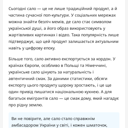
Сьогодні сало — це не лише традиційний продукт, а й
частина сучасної поп-культури. У соціальних мережах
можна знайти безліч мемів, де сало стає символом
української душі, а його образ використовують у
жартівливих картинках і відео. Така популярність лише
підтверджує, що цей продукт залишається актуальним
навіть у цифрову епоху.
Більше того, сало активно експортується за кордон. У
країнах Європи, особливо в Польщі та Німеччині,
українське сало цінують за натуральність і
автентичний смак. За даними статистики, обсяги
експорту цього продукту щороку зростають, і це ще
один привід пишатися національною кухнею. А для
багатьох емігрантів сало — це смак дому, який нагадує
про рідну землю.
Ви не повірите, але сало стало справжнім
амбасадором України у світі, і кожен шматочок,