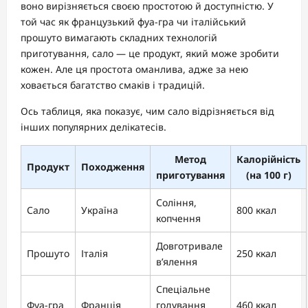
воно вирізняється своєю простотою й доступністю. У
той час як французький фуа-гра чи італійський
прошуто вимагають складних технологій
приготування, сало — це продукт, який може зробити
кожен. Але ця простота оманлива, адже за нею
ховається багатство смаків і традицій.
Ось таблиця, яка показує, чим сало відрізняється від
інших популярних делікатесів.
Метод
Калорійність
Продукт
Походження
приготування
(на 100 г)
Соління,
Сало
Україна
800 ккал
копчення
Довготривале
Прошуто
Італія
250 ккал
в’ялення
Спеціальне
Фуа-гра
Франція
годування
460 ккал