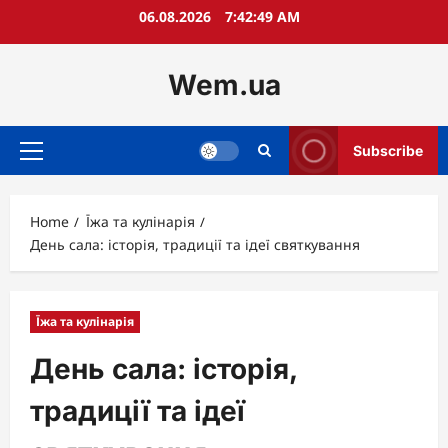
Skip
06.08.2026
7:42:51 AM
to
content
Wem.ua
Subscribe
Primary
Menu
Home
Їжа та кулінарія
День сала: історія, традиції та ідеї святкування
Їжа та кулінарія
День сала: історія,
традиції та ідеї