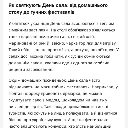
Як святкують День сала: від домашнього
столу до гучних фестивалів
У багатьох українців День сала асоціюється з теплим
сімейним застіллям. На столі обов’язково з’являються
тонко нарізані шматочки сала, свіжий хліб,
мариновані огірки й, звісно, чарка горілки для зігріву.
Такий обід — це не просто їжа, а ритуал, що об’єднує. У
селах досі можна побачити, як сусіди обмінюються
домашнім салом, хвалячи один одного за особливі
рецепти засолювання.
Окрім домашніх посиденьок, День сала часто
відзначають на масштабних фестивалях. Наприклад, у
Полтаві щороку проводять ярмарки, де можна
скуштувати сало з медом, шоколадом чи навіть у
вигляді десертів. Такі заходи приваблюють тисячі
туристів, які хочуть не лише поласувати, а й дізнатися
більше про українську кухню. А ще на фестивалях
часто влаштовують конкурси: хто з’їсть найбільший