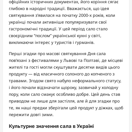
офіційних історичних документах, його коріння сягає
глибоко в народні традиції. Вважається, що ідея
святкування з’явилася на початку 2000-х років, коли
українці почали активніше популяризувати свої
гастрономічні традиції. У цей період сало стало
своєрідним “послом” української кухні у світі,
викликаючи інтерес у туристів і гурманів.
Перші згадки про масові святкування Дня сала
пов’язані з фестивалями у Львові та Полтаві, де місцеві
жителі та гості могли скуштувати десятки видів цього
продукту — від класичного солоного до копченого з
травами. Згодом свято набуло неформального статусу,
і його почали відзначати щороку, зазвичай у холодну
пору, коли сало смакує особливо добре. Цей день став
приводом не лише для застілля, але й для згадки про
те, як наші предки зберігали цей продукт у діжках, щоб
пережити довгі зими.
Культурне значення сала в Україні