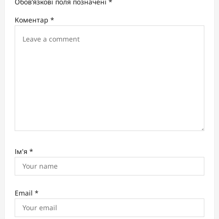
Обов’язкові поля позначені
*
a
Коментар
*
t
i
o
n
Ім'я
*
Email
*