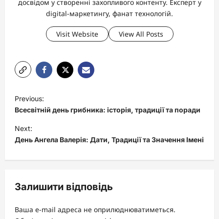
досвідом у створенні захопливого контенту. Експерт у
digital-маркетингу, фанат технологій.
Visit Website
View All Posts
P
Previous:
o
Всесвітній день грибника: історія, традиції та поради
s
Next:
t
День Ангела Валерія: Дати, Традиції та Значення Імені
n
a
v
Залишити відповідь
i
Ваша e-mail адреса не оприлюднюватиметься.
g