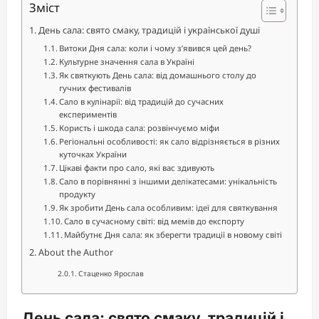
Зміст
День сала: свято смаку, традицій і української душі
Витоки Дня сала: коли і чому з’явився цей день?
Культурне значення сала в Україні
Як святкують День сала: від домашнього столу до
гучних фестивалів
Сало в кулінарії: від традицій до сучасних
експериментів
Користь і шкода сала: розвінчуємо міфи
Регіональні особливості: як сало відрізняється в різних
куточках України
Цікаві факти про сало, які вас здивують
Сало в порівнянні з іншими делікатесами: унікальність
продукту
Як зробити День сала особливим: ідеї для святкування
Сало в сучасному світі: від мемів до експорту
Майбутнє Дня сала: як зберегти традиції в новому світі
About the Author
Стаценко Ярослав
День сала: свято смаку, традицій і