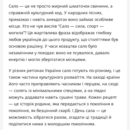
Сало — це не просто жирний шматочок свинини, а
справжній культурний код. У народних піснях,
приказках і навіть анекдотах воно займає особливе
місце. Хто не чув вислів “Сало — сила, спорт —
могила”? Ця жартівлива фраза відображає глибоку
любов українців до цього продукту, що століттями був
основою раціону. У часи козацтва сало було
незамінним у походах: воно не псувалося, давало
енергію і могло зберігатися місяцями.
У різних регіонах України сало готують по-різному, і це
також частина культурного розмаїття. На заході країни
його часто приправляють часником і перцем, на сході
— солять із мінімальними спеціями, а на півдні
можуть додавати навіть сушені трави. Кожен рецепт
— це історія родини, яка передається з покоління в
покоління, як безцінний скарб. І День сала — це
можливість зібратися разом, згадати ці традиції й
поділитися ними з молодшим поколінням.