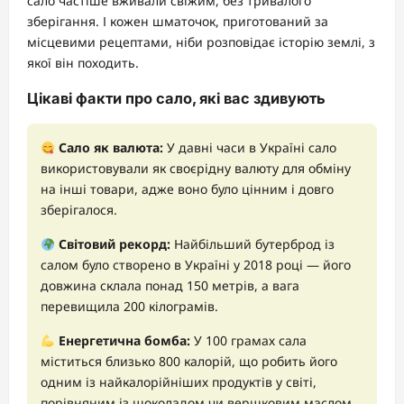
сало частіше вживали свіжим, без тривалого
зберігання. І кожен шматочок, приготований за
місцевими рецептами, ніби розповідає історію землі, з
якої він походить.
Цікаві факти про сало, які вас здивують
Сало як валюта:
У давні часи в Україні сало
використовували як своєрідну валюту для обміну
на інші товари, адже воно було цінним і довго
зберігалося.
Світовий рекорд:
Найбільший бутерброд із
салом було створено в Україні у 2018 році — його
довжина склала понад 150 метрів, а вага
перевищила 200 кілограмів.
Енергетична бомба:
У 100 грамах сала
міститься близько 800 калорій, що робить його
одним із найкалорійніших продуктів у світі,
порівняним із шоколадом чи вершковим маслом.