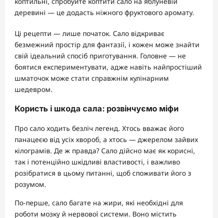
коптильні, спробуйте коптити сало на яблуневій
деревині — це додасть ніжного фруктового аромату.
Ці рецепти — лише початок. Сало відкриває
безмежний простір для фантазії, і кожен може знайти
свій ідеальний спосіб приготування. Головне — не
боятися експериментувати, адже навіть найпростіший
шматочок може стати справжнім кулінарним
шедевром.
Користь і шкода сала: розвінчуємо міфи
Про сало ходить безліч легенд. Хтось вважає його
панацеєю від усіх хвороб, а хтось — джерелом зайвих
кілограмів. Де ж правда? Сало дійсно має як корисні,
так і потенційно шкідливі властивості, і важливо
розібратися в цьому питанні, щоб споживати його з
розумом.
По-перше, сало багате на жири, які необхідні для
роботи мозку й нервової системи. Воно містить