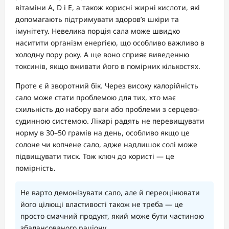
вітаміни A, D і E, а також корисні жирні кислоти, які
допомагають підтримувати здоров’я шкіри та
імунітету. Невелика порція сала може швидко
наситити організм енергією, що особливо важливо в
холодну пору року. А ще воно сприяє виведенню
токсинів, якщо вживати його в помірних кількостях.
Проте є й зворотний бік. Через високу калорійність
сало може стати проблемою для тих, хто має
схильність до набору ваги або проблеми з серцево-
судинною системою. Лікарі радять не перевищувати
норму в 30–50 грамів на день, особливо якщо це
солоне чи копчене сало, адже надлишок солі може
підвищувати тиск. Тож ключ до користі — це
помірність.
Не варто демонізувати сало, але й переоцінювати
його цілющі властивості також не треба — це
просто смачний продукт, який може бути частиною
збалансованого раціону.