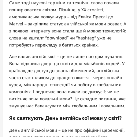
Саме тоді наукові терміни та технічні слова почали
поширюватися світом. Пізніше, у XX столітті,
американська попкультура – від Елвіса Преслі до
Marvel – закріпила статус англійської як мови розваг. А
з появою інтернету вона стала ще й мовою технологій:
слова на кшталт “download” чи “hashtag” уже не
потребують перекладу в багатьох країнах.
Але вплив англійської – це не лише про домінування.
Вона відкрила двері до освіти для мільйонів людей. У
країнах, де доступ до знань обмежений, англійська
часто стає шляхом до кращого життя – через онлайн-
курси, міжнародні стипендії чи роботу в глобальних
компаніях. І водночас вона викликає дискусії: чи не
витісняє вона локальні мови? Це складне питання, яке
змушує нас балансувати між глобальним і локальним.
Як святкують День англійської мови у світі?
День англійської мови – це не про офіційні церемонії,