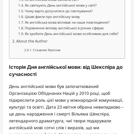
Як святкують День англійської мови у світі?
Чому варто долучитися до святкування?
Цікаві факти про англійську мову
Як англійська мова впливає на наше повсякдення?
Порівняння впливу англійської в різних сферах
Як зробити День англійської мови особливим для себе?
About the Author
Стаценко Ярослав
Історія Дня англійської мови: від Шекспіра до
сучасності
День англійської мови був започаткований
Організацією Об’єднаних Націй у 2010 році, щоб
підкреслити роль цієї мови у міжнародній комунікації,
культурі та освіті. Дата 23 квітня обрана невипадково –
це день народження і смерті Вільяма Шекспіра,
легендарного драматурга, чиї твори подарували
англійській мові сотні слів і виразів, що ми