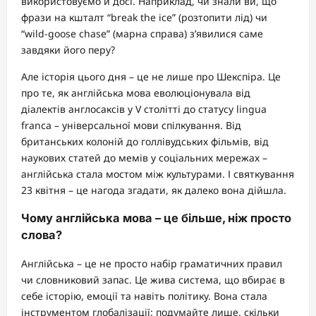
використовуємо й досі. Наприклад, чи знали ви, що
фрази на кшталт “break the ice” (розтопити лід) чи
“wild-goose chase” (марна справа) з’явилися саме
завдяки його перу?
Але історія цього дня – це не лише про Шекспіра. Це
про те, як англійська мова еволюціонувала від
діалектів англосаксів у V столітті до статусу lingua
franca – універсальної мови спілкування. Від
британських колоній до голлівудських фільмів, від
наукових статей до мемів у соціальних мережах –
англійська стала мостом між культурами. І святкування
23 квітня – це нагода згадати, як далеко вона дійшла.
Чому англійська мова – це більше, ніж просто
слова?
Англійська – це не просто набір граматичних правил
чи словниковий запас. Це жива система, що вбирає в
себе історію, емоції та навіть політику. Вона стала
інструментом глобалізації: подумайте лише, скільки