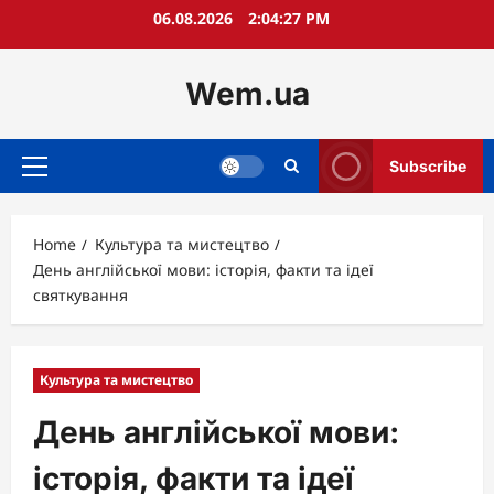
Skip
06.08.2026
2:04:28 PM
to
content
Wem.ua
Subscribe
Primary
Menu
Home
Культура та мистецтво
День англійської мови: історія, факти та ідеї
святкування
Культура та мистецтво
День англійської мови:
історія, факти та ідеї