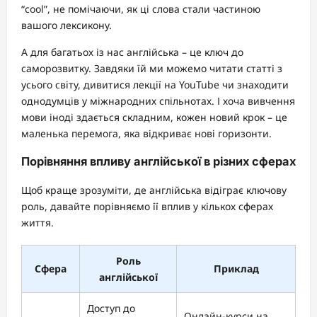
“cool”, не помічаючи, як ці слова стали частиною
вашого лексикону.
А для багатьох із нас англійська – це ключ до
саморозвитку. Завдяки їй ми можемо читати статті з
усього світу, дивитися лекції на YouTube чи знаходити
однодумців у міжнародних спільнотах. І хоча вивчення
мови іноді здається складним, кожен новий крок – це
маленька перемога, яка відкриває нові горизонти.
Порівняння впливу англійської в різних сферах
Щоб краще зрозуміти, де англійська відіграє ключову
роль, давайте порівняємо її вплив у кількох сферах
життя.
Роль
Сфера
Приклад
англійської
Доступ до
Онлайн-курси на