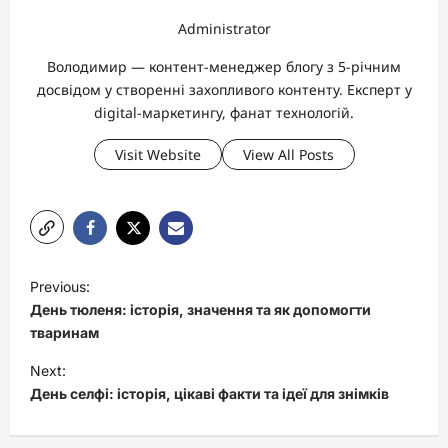
Administrator
Володимир — контент-менеджер блогу з 5-річним
досвідом у створенні захопливого контенту. Експерт у
digital-маркетингу, фанат технологій.
Visit Website
View All Posts
P
Previous:
o
День тюленя: історія, значення та як допомогти
s
тваринам
t
Next:
День селфі: історія, цікаві факти та ідеї для знімків
n
a