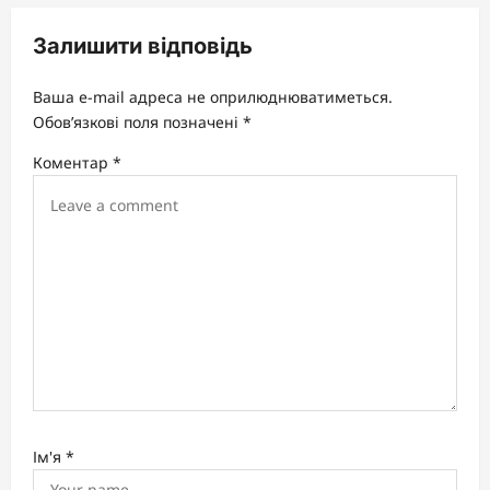
v
Залишити відповідь
i
g
Ваша e-mail адреса не оприлюднюватиметься.
a
Обов’язкові поля позначені
*
t
Коментар
*
i
o
n
Ім'я
*