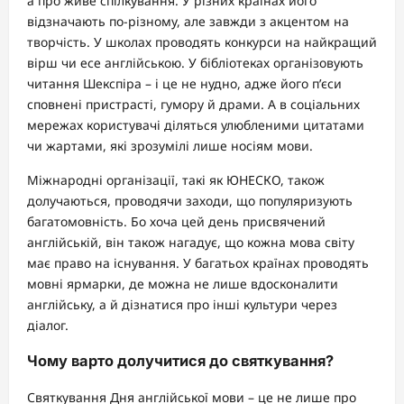
а про живе спілкування. У різних країнах його
відзначають по-різному, але завжди з акцентом на
творчість. У школах проводять конкурси на найкращий
вірш чи есе англійською. У бібліотеках організовують
читання Шекспіра – і це не нудно, адже його п’єси
сповнені пристрасті, гумору й драми. А в соціальних
мережах користувачі діляться улюбленими цитатами
чи жартами, які зрозумілі лише носіям мови.
Міжнародні організації, такі як ЮНЕСКО, також
долучаються, проводячи заходи, що популяризують
багатомовність. Бо хоча цей день присвячений
англійській, він також нагадує, що кожна мова світу
має право на існування. У багатьох країнах проводять
мовні ярмарки, де можна не лише вдосконалити
англійську, а й дізнатися про інші культури через
діалог.
Чому варто долучитися до святкування?
Святкування Дня англійської мови – це не лише про