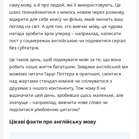
саму мову, а й про людей, які її використовують. Це
шанс познайомитися з кимось новим через розмову,
відкрити для себе книгу чи фільм, який змінить ваш
погляд на світ. А для тих, хто вивчає мову, це чудова
нагода зробити крок уперед – наприклад, написати
пост у соцмережах англійською чи подивитися серіал
без субтитрів.
Це також день, щоб подякувати мові за те, що вона
робить наше життя багатшим. Завдяки англійській ми
можемо читати Гаррі Поттера в оригіналі, сміятися
над жартами стендап-коміків чи спілкуватися з
друзями з іншого континенту. Тож чому б не
відзначити цей день, зробивши щось маленьке, але
значуще – наприклад, вивчити нове слово чи
поділитися улюбленою цитатою?
Цікаві факти про англійську мову