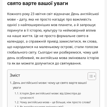
свято варте вашої уваги
Кожного року 23 квітня світ відзначає День англійської
мови – дату, яка не просто нагадує про важливість
однієї з найпоширеніших мов планети, а й запрошує
поринути в її історію, культуру та неймовірний вплив
на наше життя. Це не просто формальне свято в
календарі, а справжній привід замислитися, як слова,
що народилися на маленькому острові, стали голосом
глобального світу. Сьогодні ми розберемося, чому цей
день особливий, як англійська мова змінювала історію
та як ви можете долучитися до святкування.
Зміст
День англійської мови: чому це свято варте вашої
уваги
Історія Дня англійської мови: від Шекспіра до
сучасності
Чому англійська мова – це більше, ніж просто слова?
Як англійська мова змінила світ?