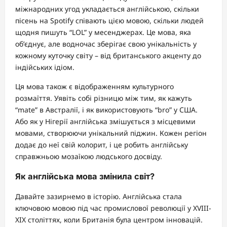
міжнародних угод укладається англійською, скільки
пісень на Spotify співають цією мовою, скільки людей
щодня пишуть “LOL” у месенджерах. Це мова, яка
об’єднує, але водночас зберігає свою унікальність у
кожному куточку світу – від британського акценту до
індійських ідіом.
Ця мова також є відображенням культурного
розмаїття. Уявіть собі різницю між тим, як кажуть
“mate” в Австралії, і як використовують “bro” у США.
Або як у Нігерії англійська змішується з місцевими
мовами, створюючи унікальний піджин. Кожен регіон
додає до неї свій колорит, і це робить англійську
справжньою мозаїкою людського досвіду.
Як англійська мова змінила світ?
Давайте зазирнемо в історію. Англійська стала
ключовою мовою під час промислової революції у XVIII-
XIX століттях, коли Британія була центром інновацій.