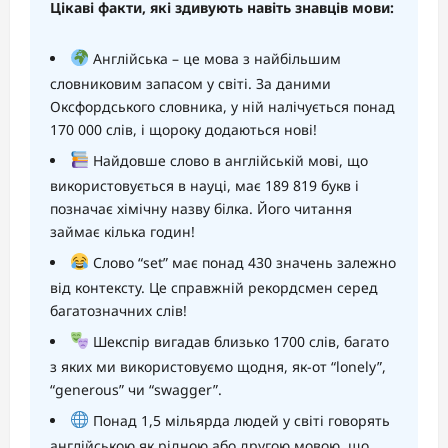
Цікаві факти, які здивують навіть знавців мови:
Англійська – це мова з найбільшим
словниковим запасом у світі. За даними
Оксфордського словника, у ній налічується понад
170 000 слів, і щороку додаються нові!
Найдовше слово в англійській мові, що
використовується в науці, має 189 819 букв і
позначає хімічну назву білка. Його читання
займає кілька годин!
Слово “set” має понад 430 значень залежно
від контексту. Це справжній рекордсмен серед
багатозначних слів!
Шекспір вигадав близько 1700 слів, багато
з яких ми використовуємо щодня, як-от “lonely”,
“generous” чи “swagger”.
Понад 1,5 мільярда людей у світі говорять
англійською як рідною або другою мовою, що