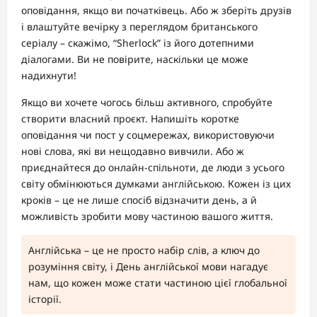
оповідання, якщо ви початківець. Або ж зберіть друзів
і влаштуйте вечірку з переглядом британського
серіалу – скажімо, “Sherlock” із його дотепними
діалогами. Ви не повірите, наскільки це може
надихнути!
Якщо ви хочете чогось більш активного, спробуйте
створити власний проєкт. Напишіть коротке
оповідання чи пост у соцмережах, використовуючи
нові слова, які ви нещодавно вивчили. Або ж
приєднайтеся до онлайн-спільноти, де люди з усього
світу обмінюються думками англійською. Кожен із цих
кроків – це не лише спосіб відзначити день, а й
можливість зробити мову частиною вашого життя.
Англійська – це не просто набір слів, а ключ до
розуміння світу, і День англійської мови нагадує
нам, що кожен може стати частиною цієї глобальної
історії.