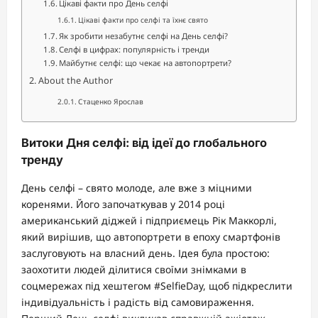
Цікаві факти про День селфі
Цікаві факти про селфі та їхнє свято
Як зробити незабутнє селфі на День селфі?
Селфі в цифрах: популярність і тренди
Майбутнє селфі: що чекає на автопортрети?
About the Author
Стаценко Ярослав
Витоки Дня селфі: від ідеї до глобального
тренду
День селфі – свято молоде, але вже з міцними
коренями. Його започаткував у 2014 році
американський діджей і підприємець Рік Маккорлі,
який вирішив, що автопортрети в епоху смартфонів
заслуговують на власний день. Ідея була простою:
заохотити людей ділитися своїми знімками в
соцмережах під хештегом #SelfieDay, щоб підкреслити
індивідуальність і радість від самовираження.