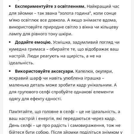
Експериментуйте з освітленням.
Найкращий час
для зйомки – так звана “золота година”, коли сонце
м’яко освітлює все довкола. А якщо знімаєте вдома,
використовуйте природне світло з вікна чи кільцеву
лампу для рівного тону шкіри.
Додайте емоцію.
Усмішка, задумливий погляд чи
кумедна гримаса – обирайте те, що відображає ваш
настрій. Люди реагують на щирість, а не на
ідеальність.
Використовуйте аксесуари.
Капелюх, окуляри,
яскравий шарф чи навіть улюблена іграшка –
маленька деталь може зробити кадр унікальним. А
для групового селфі спробуйте однакові елементи
одягу для ефекту єдності.
Пам’ятайте, що головне в селфі – це не ідеальність, а
ваш настрій і енергія, які передаються через кадр.
День селфі – це про радість і самовираження, тож не
бійтеся бути собою. Після зйомки поділіться знімком у