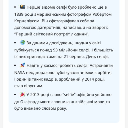
Перше відоме селфі було зроблено ще в
1839 році американським фотографом Робертом
Корнеліусом. Він сфотографував себе за
допомогою дагеротипії, написавши на звороті:
“Перший світловий портрет людини”.
За даними досліджень, щодня у світі
публікується понад 93 мільйони селфі, і більшість
із них припадає саме на 21 червня, День селфі.
Навіть у космосі роблять селфі! Астронавти
NASA неодноразово публікували знімки з орбіти,
і один із таких кадрів, зроблений у 2014 році,
став вірусним.
У 2013 році слово “selfie” офіційно увійшло
до Оксфордського словника англійської мови та
було визнано словом року.