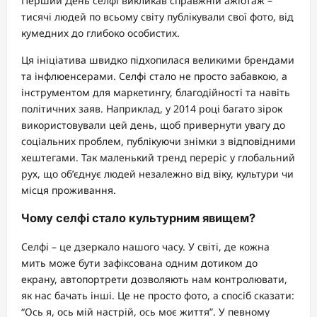
Перший День селфі викликав справжній ажіотаж –
тисячі людей по всьому світу публікували свої фото, від
кумедних до глибоко особистих.
Ця ініціатива швидко підхопилася великими брендами
та інфлюенсерами. Селфі стало не просто забавкою, а
інструментом для маркетингу, благодійності та навіть
політичних заяв. Наприклад, у 2014 році багато зірок
використовували цей день, щоб привернути увагу до
соціальних проблем, публікуючи знімки з відповідними
хештегами. Так маленький тренд переріс у глобальний
рух, що об’єднує людей незалежно від віку, культури чи
місця проживання.
Чому селфі стало культурним явищем?
Селфі – це дзеркало нашого часу. У світі, де кожна
мить може бути зафіксована одним дотиком до
екрану, автопортрети дозволяють нам контролювати,
як нас бачать інші. Це не просто фото, а спосіб сказати:
“Ось я, ось мій настрій, ось моє життя”. У певному