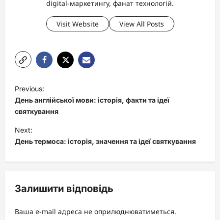
digital-маркетингу, фанат технологій.
Visit Website
View All Posts
P
Previous:
o
День англійської мови: історія, факти та ідеї
s
святкування
t
Next:
День термоса: історія, значення та ідеї святкування
n
a
v
Залишити відповідь
i
g
Ваша e-mail адреса не оприлюднюватиметься.
a