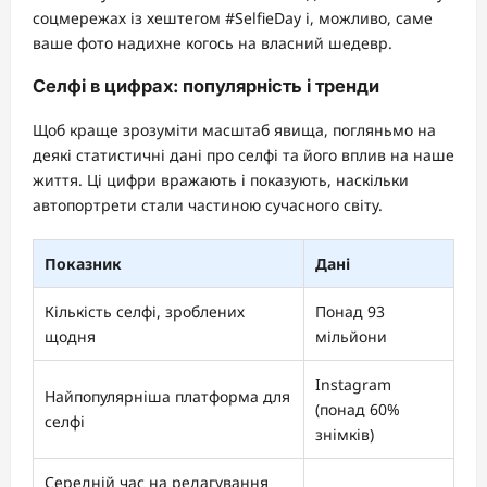
соцмережах із хештегом #SelfieDay і, можливо, саме
ваше фото надихне когось на власний шедевр.
Селфі в цифрах: популярність і тренди
Щоб краще зрозуміти масштаб явища, погляньмо на
деякі статистичні дані про селфі та його вплив на наше
життя. Ці цифри вражають і показують, наскільки
автопортрети стали частиною сучасного світу.
Показник
Дані
Кількість селфі, зроблених
Понад 93
щодня
мільйони
Instagram
Найпопулярніша платформа для
(понад 60%
селфі
знімків)
Середній час на редагування