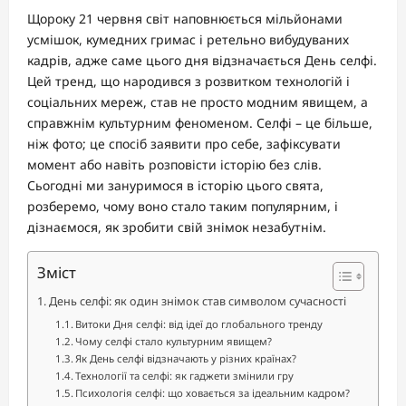
Щороку 21 червня світ наповнюється мільйонами
усмішок, кумедних гримас і ретельно вибудуваних
кадрів, адже саме цього дня відзначається День селфі.
Цей тренд, що народився з розвитком технологій і
соціальних мереж, став не просто модним явищем, а
справжнім культурним феноменом. Селфі – це більше,
ніж фото; це спосіб заявити про себе, зафіксувати
момент або навіть розповісти історію без слів.
Сьогодні ми зануримося в історію цього свята,
розберемо, чому воно стало таким популярним, і
дізнаємося, як зробити свій знімок незабутнім.
Зміст
День селфі: як один знімок став символом сучасності
Витоки Дня селфі: від ідеї до глобального тренду
Чому селфі стало культурним явищем?
Як День селфі відзначають у різних країнах?
Технології та селфі: як гаджети змінили гру
Психологія селфі: що ховається за ідеальним кадром?