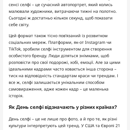
сенсі селфі – це сучасний автопортрет, який колись
малювали художники, витрачаючи тижні на полотно.
Сьогодні ж достатньо кількох секунд, щоб показати
себе світу.
Цей формат також тісно пов’язаний із розвитком
соціальних мереж. Платформи, як-от Instagram чи
TikTok, зробили селфі інструментом для створення
особистого бренду. Люди діляться знімками, щоб
розповісти про свої подорожі, хобі, емоції. Але за цими
ідеальними кадрами часто ховається інша сторона –
тиск на відповідність стандартам краси чи трендам. І
все ж, селфі залишається унікальним способом
самовираження, адже кожен кадр – це маленька
історія.
Як День селфі відзначають у різних країнах?
День селфі – це не лише про фото, а й про те, як різні
культури інтерпретують цей тренд. У США та Європі 21