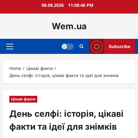
Skip
08.08.2026
11:08:47 PM
to
content
Wem.ua
Subscribe
Primary
Menu
Home
Цікаві факти
День селфі: історія, цікаві факти та ідеї для знімків
Цікаві факти
День селфі: історія, цікаві
факти та ідеї для знімків