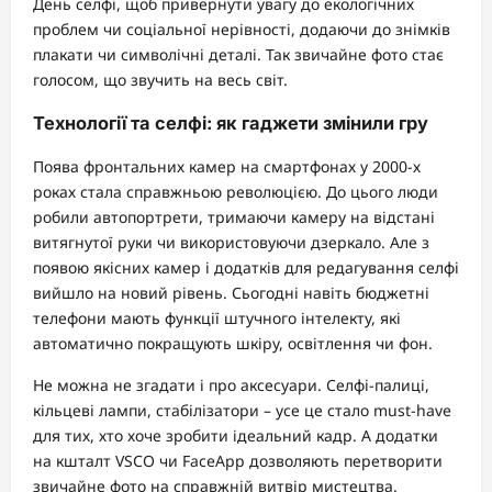
День селфі, щоб привернути увагу до екологічних
проблем чи соціальної нерівності, додаючи до знімків
плакати чи символічні деталі. Так звичайне фото стає
голосом, що звучить на весь світ.
Технології та селфі: як гаджети змінили гру
Поява фронтальних камер на смартфонах у 2000-х
роках стала справжньою революцією. До цього люди
робили автопортрети, тримаючи камеру на відстані
витягнутої руки чи використовуючи дзеркало. Але з
появою якісних камер і додатків для редагування селфі
вийшло на новий рівень. Сьогодні навіть бюджетні
телефони мають функції штучного інтелекту, які
автоматично покращують шкіру, освітлення чи фон.
Не можна не згадати і про аксесуари. Селфі-палиці,
кільцеві лампи, стабілізатори – усе це стало must-have
для тих, хто хоче зробити ідеальний кадр. А додатки
на кшталт VSCO чи FaceApp дозволяють перетворити
звичайне фото на справжній витвір мистецтва.