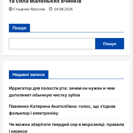
та сила маленьких вчинків
Стаценко Ярослав
04.08.2026
Пошук
Пошук
Недавні записи
Ирригатор для полости рта: зачем он нужен и чем
дополняет обычную чистку зубов
Павленко Катерина Анатоліївна: голос, що з’єднав
фольклор і електроніку
Чи можна зберігати твердий сир в морозилці: правила
і нюанси