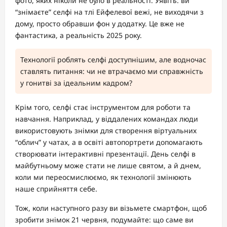
фото, яких ніколи не було в реальності. Уявіть: ви
“знімаєте” селфі на тлі Ейфелевої вежі, не виходячи з
дому, просто обравши фон у додатку. Це вже не
фантастика, а реальність 2025 року.
Технології роблять селфі доступнішим, але водночас
ставлять питання: чи не втрачаємо ми справжність
у гонитві за ідеальним кадром?
Крім того, селфі стає інструментом для роботи та
навчання. Наприклад, у віддалених командах люди
використовують знімки для створення віртуальних
“облич” у чатах, а в освіті автопортрети допомагають
створювати інтерактивні презентації. День селфі в
майбутньому може стати не лише святом, а й днем,
коли ми переосмислюємо, як технології змінюють
наше сприйняття себе.
Тож, коли наступного разу ви візьмете смартфон, щоб
зробити знімок 21 червня, подумайте: що саме ви