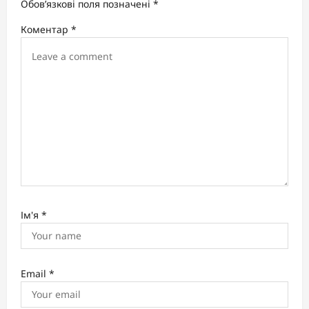
Обов’язкові поля позначені
*
t
Коментар
*
i
o
n
Ім'я
*
Email
*