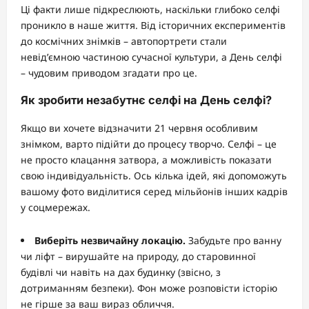
Ці факти лише підкреслюють, наскільки глибоко селфі
проникло в наше життя. Від історичних експериментів
до космічних знімків – автопортрети стали
невід’ємною частиною сучасної культури, а День селфі
– чудовим приводом згадати про це.
Як зробити незабутнє селфі на День селфі?
Якщо ви хочете відзначити 21 червня особливим
знімком, варто підійти до процесу творчо. Селфі – це
не просто клацання затвора, а можливість показати
свою індивідуальність. Ось кілька ідей, які допоможуть
вашому фото виділитися серед мільйонів інших кадрів
у соцмережах.
Виберіть незвичайну локацію.
Забудьте про ванну
чи ліфт – вирушайте на природу, до старовинної
будівлі чи навіть на дах будинку (звісно, з
дотриманням безпеки). Фон може розповісти історію
не гірше за ваш вираз обличчя.