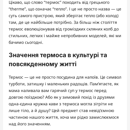
Цікаво, що слово “термос” походить від грецького
“therme”, що означає “тепло”. І це не просто назва — це
суть самого пристрою, який зберігає тепло (або холод)
там, де це найбільше потрібно. За більш ніж століття
термос еволюціонував від громіздких скляних колб до
стильних, легких і майже непробивних моделей, які ми
бачимо сьогодні.
Значення термоса в культурі та
повсякденному житті
Термос — це не просто посудина для напоїв. Це символ
турботи, затишку і маленьких радощів. Пам’ятаєте, як
мама наливала вам гарячий суп у термос перед
довгою поїздкою? Або як у зимовий похід із друзями
одна-єдина кружка кави з термоса могла зігріти не
лише тіло, а й душу? Цей предмет став невід’ємною
частиною нашого життя, хоча ми рідко замислюємося
над його значенням.