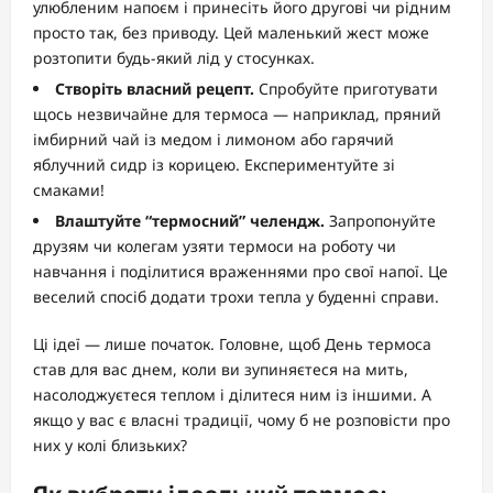
улюбленим напоєм і принесіть його другові чи рідним
просто так, без приводу. Цей маленький жест може
розтопити будь-який лід у стосунках.
Створіть власний рецепт.
Спробуйте приготувати
щось незвичайне для термоса — наприклад, пряний
імбирний чай із медом і лимоном або гарячий
яблучний сидр із корицею. Експериментуйте зі
смаками!
Влаштуйте “термосний” челендж.
Запропонуйте
друзям чи колегам узяти термоси на роботу чи
навчання і поділитися враженнями про свої напої. Це
веселий спосіб додати трохи тепла у буденні справи.
Ці ідеї — лише початок. Головне, щоб День термоса
став для вас днем, коли ви зупиняєтеся на мить,
насолоджуєтеся теплом і ділитеся ним із іншими. А
якщо у вас є власні традиції, чому б не розповісти про
них у колі близьких?