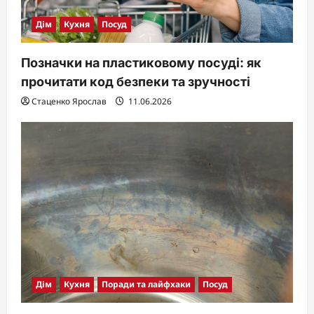
Дім
Кухня
Посуд
Позначки на пластиковому посуді: як
прочитати код безпеки та зручності
Стаценко Ярослав
11.06.2026
Дім
Кухня
Поради та лайфхаки
Посуд