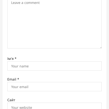
i
o
n
Ім'я
*
Email
*
Сайт