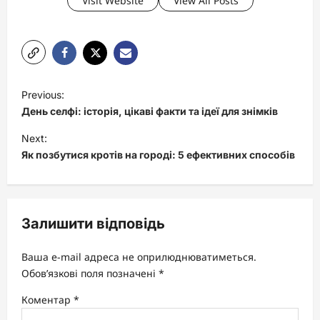
Visit Website
View All Posts
P
Previous:
o
День селфі: історія, цікаві факти та ідеї для знімків
s
Next:
t
Як позбутися кротів на городі: 5 ефективних способів
n
a
v
Залишити відповідь
i
Ваша e-mail адреса не оприлюднюватиметься.
g
Обов’язкові поля позначені
*
a
Коментар
*
t