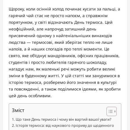
Щороку, коли осінній холод починає кусати за пальці, а
гарячий чай стає не просто напоєм, а справжнім
порятунком, у світі відзначають День термоса. Цей
неофіційний, але напрочуд затишний день
присвячений одному з найгеніальніших винаходів
людства — термосові, який зберігає тепло не лише
напоїв, а й наших спогадів про теплі моменти. Це
свято, яке об’єднує мандрівників, офісних працівників,
студентів і просто любителів гарячого шоколаду,
нагадує нам, як маленькі речі можуть робити великі
зміни в буденному житті. У цій статті ми зануримося в
історію термоса, розберемо його значення в культурі
та повсякденні, а також поділимося ідеями, як зробити
цей день особливим.
Зміст
Що таке День термоса і чому він вартий вашої уваги?
Історія термоса: від наукового прориву до щоденного