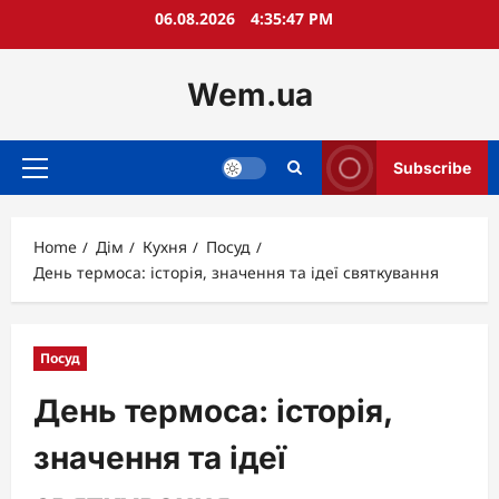
Skip
06.08.2026
4:35:49 PM
to
content
Wem.ua
Subscribe
Primary
Menu
Home
Дім
Кухня
Посуд
День термоса: історія, значення та ідеї святкування
Посуд
День термоса: історія,
значення та ідеї