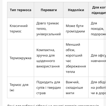
Для ког
Тип термоса
Переваги
Недоліки
підходи
Довго тримає
Для
Класичний
Може бути
тепло,
походів,
термос
громіздким
універсальний
подорож
Менший
Компактна,
об’єм,
зручна для
коротший
Для офісу
Термокружка
щоденного
час
навчанн
використання
збереження
тепла
Підходить для
Важчий,
Для обіді
Термос для
супів і твердих
складніше
на робот
їжі
страв
мити
чи в доро
Дані для таблиці зібрані на основі оглядів користувачів