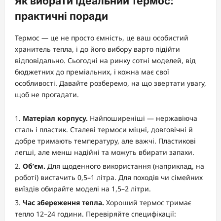
Як вибрати ідеальний термос:
практичні поради
Термос — це не просто ємність, це ваш особистий
хранитель тепла, і до його вибору варто підійти
відповідально. Сьогодні на ринку сотні моделей, від
бюджетних до преміальних, і кожна має свої
особливості. Давайте розберемо, на що звертати увагу,
щоб не прогадати.
Матеріал корпусу.
Найпоширеніші — нержавіюча
сталь і пластик. Сталеві термоси міцні, довговічні й
добре тримають температуру, але важчі. Пластикові
легші, але менш надійні та можуть вбирати запахи.
Об’єм.
Для щоденного використання (наприклад, на
роботі) вистачить 0,5–1 літра. Для походів чи сімейних
виїздів обирайте моделі на 1,5–2 літри.
Час збереження тепла.
Хороший термос тримає
тепло 12–24 години. Перевіряйте специфікації: