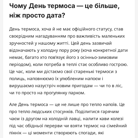
Чому День термоса — це більше,
ніж просто дата?
День термоса, хоча й не має офіційного статусу, став
своєрідним нагадуванням про важливість маленьких
зручностей у нашому житті. Цей день зазвичай
відзначають у холодну пору року (хоча конкретної дати
немає, багато хто пов’язує його з осінньо-зимовим
періодом), коли потреба в теплі стає особливо гострою.
Це час, коли ми дістаємо свої старенькі термоси з
полиць, наповнюємо їх улюбленим напоєм і
вирушаємо назустріч новим пригодам — чи то в ліс,
чи то просто на прогулянку парком.
Але День термоса — це не лише про тепло напоїв. Це
про тепло людських стосунків. Поділитися гарячим
чаєм із другом на холодній лавці, налити кави колезі
під час обідньої перерви чи взяти термос на сімейний
пікнік — ці моменти створюють спогади, які