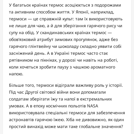
У багатьох країнах термос асоціюється з подорожами
та активним способом життя. У Японії, наприклад,
термоси — це справжній культ: там їх використовують
не лише для чаю, а й для зберігання гарячого рису чи
супу на обід. У скандинавських країнах термос —
обов’язковий атрибут зимових прогулянок, адже без
гарячого глінтвейну чи шоколаду складно уявити собі
засніжений день. А в Україні термос часто стає
рятівником на пікніках, у дорозі чи навіть на роботі,
коли хочеться зробити паузу з чашкою ароматного
напою.
Більше того, термоси відіграли важливу роль у історії.
Під час Другої світової війни вони допомагали
солдатам зберігати їжу та напої в екстремальних
умовах. А в епоху космічних польотів NASA
використовувала спеціальні термоси для забезпечення
астронавтів гарячою їжею. Хіба не дивовижно, як один
простий винахід може мати таке глобальне значення?