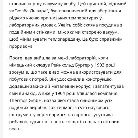
створив першу вакуумну колбу. Цей пристрій, відомий
як “колба Дьюара”, був призначений для зберігання
рідкого кисню при низьких температурах у
лабораторних умовах. Уявіть собі: скляна посудина з
подвійними стінками, між якими створено вакуум,
щоб мінімізувати теплопередачу. Це було справжнім
проривом!
Проте ідея вийшла за межі лабораторій, коли
німецький склодув Рейнхольд Бургер у 1903 році
зрозумів, що таке диво можна використовувати для
побутових потреб. Він удосконалив конструкцію,
додавши захисний металевий корпус, і запатентував
свій винахід. А вже у 1904 році з’явилася компанія
Thermos GmbH, назва якої стала синонімом усіх
подібних виробів. Так термос із суто наукового
інструменту перетворився на вірного супутника
рибалок, туристів і навіть солдатів під час світових
воєн.