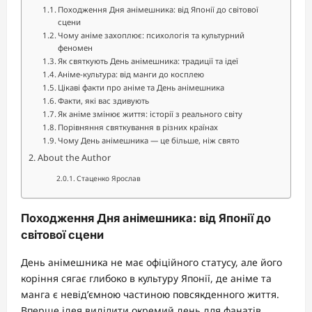
Походження Дня анімешника: від Японії до світової
сцени
Чому аніме захоплює: психологія та культурний
феномен
Як святкують День анімешника: традиції та ідеї
Аніме-культура: від манги до косплею
Цікаві факти про аніме та День анімешника
Факти, які вас здивують
Як аніме змінює життя: історії з реального світу
Порівняння святкування в різних країнах
Чому День анімешника — це більше, ніж свято
About the Author
Стаценко Ярослав
Походження Дня анімешника: від Японії до
світової сцени
День анімешника не має офіційного статусу, але його
коріння сягає глибоко в культуру Японії, де аніме та
манга є невід’ємною частиною повсякденного життя.
Вперше ідея виділити окремий день для фанатів