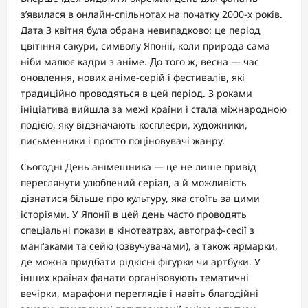
з’явилася в онлайн-спільнотах на початку 2000-х років.
Дата 3 квітня була обрана невипадково: це період
цвітіння сакури, символу Японії, коли природа сама
ніби малює кадри з аніме. До того ж, весна — час
оновлення, нових аніме-серій і фестивалів, які
традиційно проводяться в цей період. З роками
ініціатива вийшла за межі країни і стала міжнародною
подією, яку відзначають косплеєри, художники,
письменники і просто поціновувачі жанру.
Сьогодні День анімешника — це не лише привід
переглянути улюблений серіал, а й можливість
дізнатися більше про культуру, яка стоїть за цими
історіями. У Японії в цей день часто проводять
спеціальні покази в кінотеатрах, автограф-сесії з
манґаками та сейю (озвучувачами), а також ярмарки,
де можна придбати рідкісні фігурки чи артбуки. У
інших країнах фанати організовують тематичні
вечірки, марафони переглядів і навіть благодійні