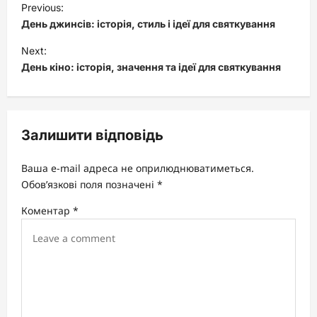
Previous:
o
День джинсів: історія, стиль і ідеї для святкування
s
Next:
t
День кіно: історія, значення та ідеї для святкування
n
a
v
Залишити відповідь
i
Ваша e-mail адреса не оприлюднюватиметься.
g
Обов’язкові поля позначені
*
a
Коментар
*
t
i
o
n