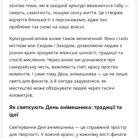
зачіпає теми, які в західній культурі вважаються табу —
смерть, самотність, пошуки сенсу життя. Це створює
відчуття близькості з персонажами, адже їхні
проблеми так схожі на наші власні.
Культурний вплив аніме також величезний. Воно стало
містком між Сходом і Заходом, дозволяючи людям з
різних країн зрозуміти японські цінності, традиції та
спосіб мислення. Через аніме ми дізнаємося про
самурайську честь, важливість сім’ї, красу простих
моментів. І саме тому День анімешника — це не лише
свято для фанатів, а й нагода задуматися, як
мистецтво може об’єднувати людей через тисячі
кілометрів.
Як святкують День анімешника: традиції та
ідеї
Святкування Дня анімешника — це справжній простір
для творчості. У кожній країні, у кожному місті фанати