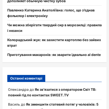
дополняет обычную чистку зубов
Павленко Катерина Анатоліївна: голос, що з’єднав
фольклор і електроніку
Чи можна зберігати твердий сир в морозилці: правила
і нюанси
Колорадський жук: як захистити картоплю без зайвих
втрат
Приготування макаронів: як зварити ідеально al dente
Останні коментарі
Олександра
до
Як зв’язатися з оператором Світ ТВ:
повний гід по контактах SWEET.TV
Василь
до
Як зменшити статевий потяг у чоловіків: 5