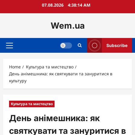
Skip
07.08.2026
4:38:15 AM
to
content
Wem.ua
Subscribe
Primary
Menu
Home
Культура та мистецтво
День анімешника: як святкувати та зануритися в
культуру
Культура та мистецтво
День анімешника: як
святкувати та зануритися в