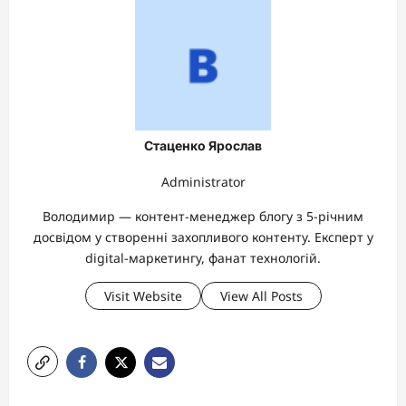
Стаценко Ярослав
Administrator
Володимир — контент-менеджер блогу з 5-річним
досвідом у створенні захопливого контенту. Експерт у
digital-маркетингу, фанат технологій.
Visit Website
View All Posts
P