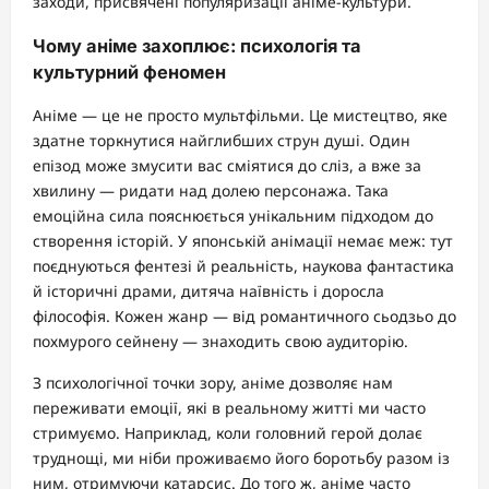
заходи, присвячені популяризації аніме-культури.
Чому аніме захоплює: психологія та
культурний феномен
Аніме — це не просто мультфільми. Це мистецтво, яке
здатне торкнутися найглибших струн душі. Один
епізод може змусити вас сміятися до сліз, а вже за
хвилину — ридати над долею персонажа. Така
емоційна сила пояснюється унікальним підходом до
створення історій. У японській анімації немає меж: тут
поєднуються фентезі й реальність, наукова фантастика
й історичні драми, дитяча наївність і доросла
філософія. Кожен жанр — від романтичного сьодзьо до
похмурого сейнену — знаходить свою аудиторію.
З психологічної точки зору, аніме дозволяє нам
переживати емоції, які в реальному житті ми часто
стримуємо. Наприклад, коли головний герой долає
труднощі, ми ніби проживаємо його боротьбу разом із
ним, отримуючи катарсис. До того ж, аніме часто