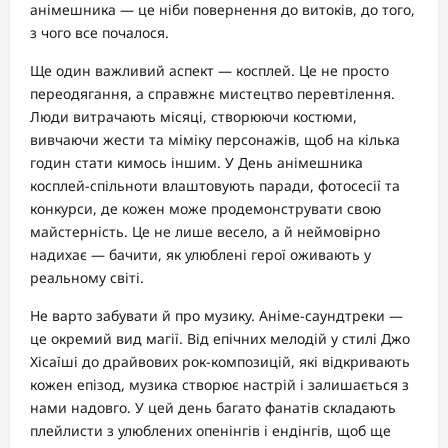
анімешника — це ніби повернення до витоків, до того,
з чого все почалося.
Ще один важливий аспект — косплей. Це не просто
переодягання, а справжнє мистецтво перевтілення.
Люди витрачають місяці, створюючи костюми,
вивчаючи жести та міміку персонажів, щоб на кілька
годин стати кимось іншим. У День анімешника
косплей-спільноти влаштовують паради, фотосесії та
конкурси, де кожен може продемонструвати свою
майстерність. Це не лише весело, а й неймовірно
надихає — бачити, як улюблені герої оживають у
реальному світі.
Не варто забувати й про музику. Аніме-саундтреки —
це окремий вид магії. Від епічних мелодій у стилі Джо
Хісаїші до драйвових рок-композицій, які відкривають
кожен епізод, музика створює настрій і залишається з
нами надовго. У цей день багато фанатів складають
плейлисти з улюблених опенінгів і ендінгів, щоб ще