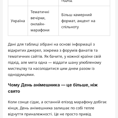
підхід
Тематичні
Більш камерний
вечірки,
Україна
формат, акцент на
онлайн-
спільноту
марафони
Дані для таблиці зібрані на основі інформації з
відкритих джерел, зокрема з форумів фанатів та
тематичних сайтів. Як бачите, у кожної країни свій
підхід, але мета одна — віддати шану улюбленому
мистецтву та насолодитися цим днем разом із
однодумцями.
Чому День анімешника — це більше, ніж
свято
Коли сонце сідає, а останній епізод марафону добігає
кінця, День анімешника залишає по собі тепле
відчуття приналежності. Це не просто привід