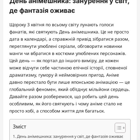
День анімешника: занурення у світ,
де фантазія оживає
Щороку 3 квітня по всьому світу лунають голоси
фанатів, які святкують День анімешника. Це не просто
дата в календарі, а справжній привід зібратися разом,
переглянути улюблені серіали, обговорити новинки
манги чи вбратися в костюми улюблених персонажів.
Цей день — як портал до іншого виміру, де кожен
може відчути себе частиною епічної історії, сповненої
драматизму, гумору й неймовірних пригод. Аніме
давно перестало бути лише японською анімацією — це
глобальний феномен, який об’єднує мільйони сердець.
Давайте разом розберемося, що робить цей день
особливим, як його святкують і чому аніме стало не
просто хобі, а способом життя для багатьох.
Зміст
День анімешника: занурення у світ, де фантазія оживає