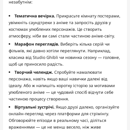
незабутнім:
Тематична вечірка.
Прикрасьте кімнату постерами,
увімкніть саундтреки з аніме та запросіть друзів у
костюмах улюблених персонажів. Це створить
атмосферу, ніби ви самі стали частиною аніме-світу.
Марафон переглядів.
Виберіть кілька серій чи
фільмів, які давно хотіли переглянути. Наприклад,
класика від Studio Ghibli чи новинка сезону — головне,
щоб це приносило радість.
Творчий челендж.
Спробуйте намалювати
персонажа, навіть якщо ваші навички далекі від
ідеалу. Або ж напишіть коротку історію за мотивами
улюбленого аніме — це чудовий спосіб відчути себе
частиною процесу створення.
Віртуальні зустрічі.
Якщо друзі далеко, організуйте
онлайн-перегляд через платформи для стрімінгу.
Обговорюйте епізоди в реальному часі, діліться
враженнями — це не менш весело, ніж живе