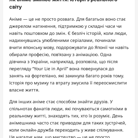
світу
Аніме — це не просто розвага. Для багатьох воно стає
джерелом натхнення, підтримкою у складні часи чи
навіть поштовхом до змін. Є безліч історій, коли люди,
надихнувшись улюбленими серіалами, починали
вчити японську мову, подорожувати до Японії чи навіть
обирали професію, пов’язану з анімацією. Одна
дівчина з України, наприклад, розповіла, що після
перегляду “Your Lie in April” вона повернулася до
занять на фортепіано, які закинула багато років тому.
Історія про музику та втрату змусила її переосмислити
власне життя.
Для інших аніме стає способом знайти друзів. У
спільнотах фанатів люди, які почуваються самотніми в
реальному житті, знаходять тих, хто їх розуміє. День
анімешника часто стає приводом для таких зустрічей,
коли онлайн-дружба переходить у живе спілкування.
Це нагадує нам, що мистецтво — це не просто