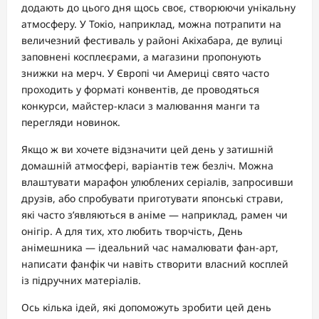
додають до цього дня щось своє, створюючи унікальну
атмосферу. У Токіо, наприклад, можна потрапити на
величезний фестиваль у районі Акіхабара, де вулиці
заповнені косплеєрами, а магазини пропонують
знижки на мерч. У Європі чи Америці свято часто
проходить у форматі конвентів, де проводяться
конкурси, майстер-класи з малювання манги та
перегляди новинок.
Якщо ж ви хочете відзначити цей день у затишній
домашній атмосфері, варіантів теж безліч. Можна
влаштувати марафон улюблених серіалів, запросивши
друзів, або спробувати приготувати японські страви,
які часто з’являються в аніме — наприклад, рамен чи
онігір. А для тих, хто любить творчість, День
анімешника — ідеальний час намалювати фан-арт,
написати фанфік чи навіть створити власний косплей
із підручних матеріалів.
Ось кілька ідей, які допоможуть зробити цей день