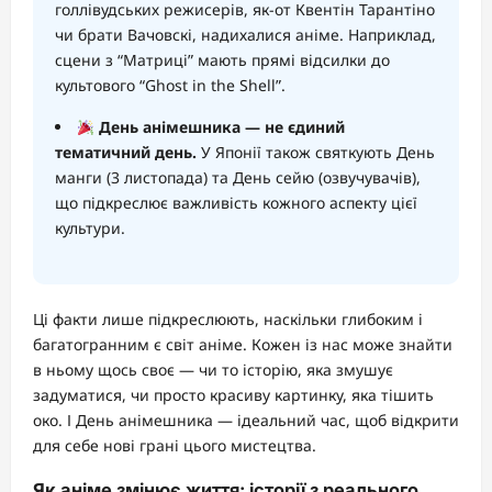
голлівудських режисерів, як-от Квентін Тарантіно
чи брати Вачовскі, надихалися аніме. Наприклад,
сцени з “Матриці” мають прямі відсилки до
культового “Ghost in the Shell”.
День анімешника — не єдиний
тематичний день.
У Японії також святкують День
манги (3 листопада) та День сейю (озвучувачів),
що підкреслює важливість кожного аспекту цієї
культури.
Ці факти лише підкреслюють, наскільки глибоким і
багатогранним є світ аніме. Кожен із нас може знайти
в ньому щось своє — чи то історію, яка змушує
задуматися, чи просто красиву картинку, яка тішить
око. І День анімешника — ідеальний час, щоб відкрити
для себе нові грані цього мистецтва.
Як аніме змінює життя: історії з реального