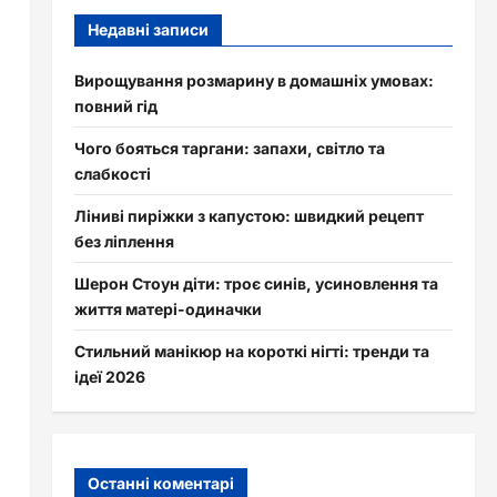
Недавні записи
Вирощування розмарину в домашніх умовах:
повний гід
Чого бояться таргани: запахи, світло та
слабкості
Ліниві пиріжки з капустою: швидкий рецепт
без ліплення
Шерон Стоун діти: троє синів, усиновлення та
життя матері-одиначки
Стильний манікюр на короткі нігті: тренди та
ідеї 2026
Останні коментарі