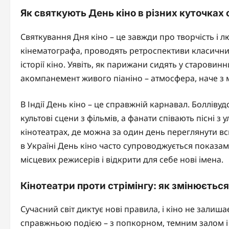
Як святкують День кіно в різних куточках 
Святкування Дня кіно – це завжди про творчість і л
кінематографа, проводять ретроспективи класичних 
історії кіно. Уявіть, як парижани сидять у старовин
акомпанемент живого піаніно – атмосфера, наче з м
В Індії День кіно – це справжній карнавал. Боллівуд
культові сцени з фільмів, а фанати співають пісні 
кінотеатрах, де можна за один день переглянути вс
в Україні День кіно часто супроводжується показам
місцевих режисерів і відкрити для себе нові імена.
Кінотеатри проти стрімінгу: як змінюєтьс
Сучасний світ диктує нові правила, і кіно не залиш
справжньою подією – з попкорном, темним залом і 