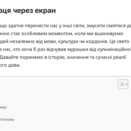
рця через екран
що здатне перенести нас у інші світи, змусити сміятися д
ь кіно стає особливим моментом, коли ми вшановуємо
юдей незалежно від мови, культури чи кордонів. Це свято 
з нас, хто хоча б раз відчував мурашки від кульмінаційно
авайте поринемо в історію, значення та сучасні реалії
ого дива.
инка
ття кіно