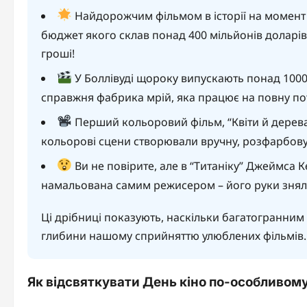
Найдорожчим фільмом в історії на момент 2
бюджет якого склав понад 400 мільйонів доларів.
гроші!
У Боллівуді щороку випускають понад 1000 фі
справжня фабрика мрій, яка працює на повну по
Перший кольоровий фільм, “Квіти й дерева”,
кольорові сцени створювали вручну, розфарбов
Ви не повірите, але в “Титаніку” Джеймса 
намальована самим режисером – його руки зняли
Ці дрібниці показують, наскільки багатогранним є
глибини нашому сприйняттю улюблених фільмів.
Як відсвяткувати День кіно по-особливом