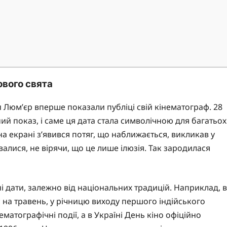
ового свята
и Люм’єр вперше показали публіці свій кінематограф. 28
ий показ, і саме ця дата стала символічною для багатьох
на екрані з’явився потяг, що наближається, викликав у
алися, не вірячи, що це лише ілюзія. Так зародилася
ні дати, залежно від національних традицій. Наприклад, в
ає на травень, у річницю виходу першого індійського
матографічні події, а в Україні День кіно офіційно