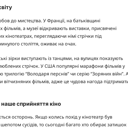
світу
юбов до мистецтва. У Франції, на батьківщині
фільмів, а музеї відкривають виставки, присвячені
них кінотеатрах, переглядаючи німі стрічки під
инулого століття, оживає на очах.
ські зірки виступають із танцями, на вулицях показують
з улюблених стрічок. У США популярні марафони фільмів у
ю трилогію “Володаря перснів” чи серію “Зоряних війн”. 
и вітчизняних фільмів, адже це чудова нагода підтримат
я наше сприйняття кіно
ається осторонь. Якщо колись похід у кінотеатр був
шепотом сусідів, то сьогодні багато хто обирає затишок