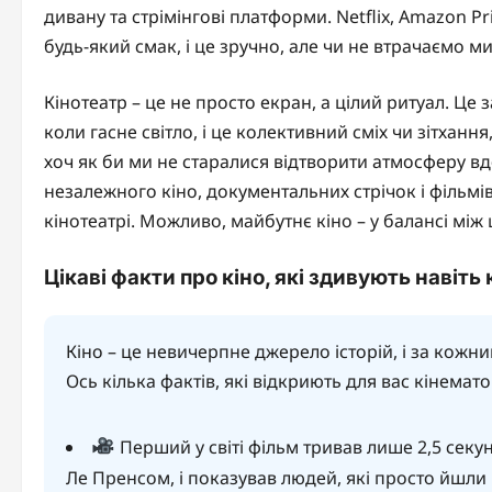
дивану та стрімінгові платформи. Netflix, Amazon Pr
будь-який смак, і це зручно, але чи не втрачаємо 
Кінотеатр – це не просто екран, а цілий ритуал. Це
коли гасне світло, і це колективний сміх чи зітхання
хоч як би ми не старалися відтворити атмосферу в
незалежного кіно, документальних стрічок і фільмів 
кінотеатрі. Можливо, майбутнє кіно – у балансі між
Цікаві факти про кіно, які здивують навіть
Кіно – це невичерпне джерело історій, і за кож
Ось кілька фактів, які відкриють для вас кінемато
Перший у світі фільм тривав лише 2,5 секун
Ле Пренсом, і показував людей, які просто йшли 