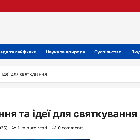
ади та лайфхаки
Наука та природа
Суспільство
Люд
а ідеї для святкування
ння та ідеї для святкування
025)
1 minute read
0 comments