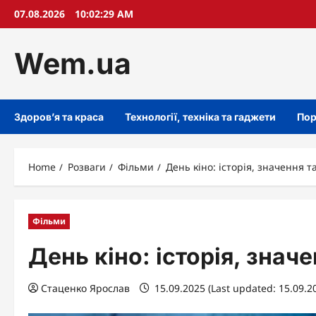
Skip
07.08.2026
10:02:29 AM
to
content
Wem.ua
Здоров’я та краса
Технології, техніка та гаджети
Пор
Home
Розваги
Фільми
День кіно: історія, значення т
Фільми
День кіно: історія, значе
Стаценко Ярослав
15.09.2025 (Last updated: 15.09.2