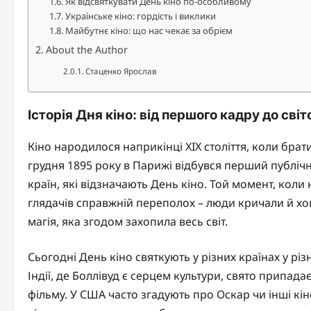
Як відсвяткувати День кіно по-особливому
Українське кіно: гордість і виклики
Майбутнє кіно: що нас чекає за обрієм
About the Author
Стаценко Ярослав
Історія Дня кіно: від першого кадру до світ
Кіно народилося наприкінці XIX століття, коли брат
грудня 1895 року в Парижі відбувся перший публічн
країн, які відзначають День кіно. Той момент, коли 
глядачів справжній переполох – люди кричали й хов
магія, яка згодом захопила весь світ.
Сьогодні День кіно святкують у різних країнах у різ
Індії, де Боллівуд є серцем культури, свято припад
фільму. У США часто згадують про Оскар чи інші кіне