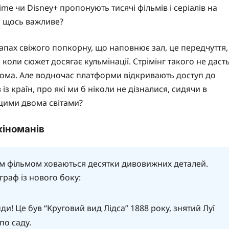
ime чи Disney+ пропонують тисячі фільмів і серіалів на
ми щось важливе?
 запах свіжого попкорну, що наповнює зал, це передчуття,
, коли сюжет досягає кульмінації. Стрімінг такого не дасть
дома. Але водночас платформи відкривають доступ до
із країн, про які ми б ніколи не дізналися, сидячи в
 цими двома світами?
 кіноманів
ним фільмом ховаються десятки дивовижних деталей.
граф із нового боку:
ди! Це був “Круговий вид Лідса” 1888 року, знятий Луї
по саду.