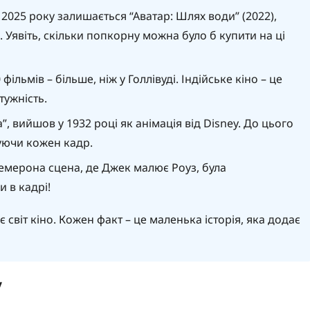
025 року залишається “Аватар: Шлях води” (2022),
 Уявіть, скільки попкорну можна було б купити на ці
льмів – більше, ніж у Голлівуді. Індійське кіно – це
тужність.
 вийшов у 1932 році як анімація від Disney. До цього
уючи кожен кадр.
Кемерона сцена, де Джек малює Роуз, була
 в кадрі!
 світ кіно. Кожен факт – це маленька історія, яка додає
у