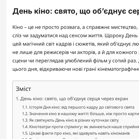
День кіно: свято, що об’єднує се
Кіно – це не просто розвага, а справжнє мистецтво, 
сліз чи задуматися над сенсом життя. Щороку Ден
цей магічний світ кадрів і сюжетів, який об’єднує л
не лише для режисерів чи акторів, а й для кожного 
сцени чи переглядав улюблений фільм у сотий раз. Д
цього дня, відкриваючи нові грані кінематографічн
Зміст
День кіно: свято, що об’єднує серця через екран
Історія Дня кіно: від першого кадру до світового свята
Значення кіно в нашому житті: більше, ніж просто карт
Як святкують День кіно в різних куточках світу
Кінотеатри проти стрімінгу: як змінюється наше сприйня
Цікаві факти про кіно, які здивують навіть кіноманів