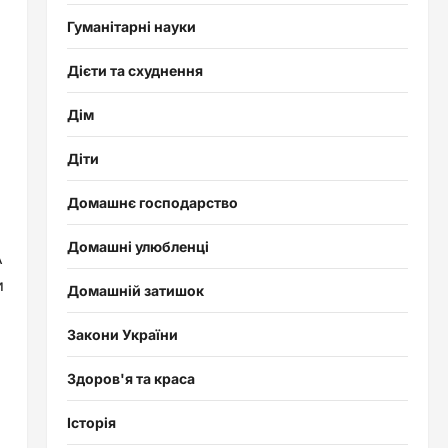
Гуманітарні науки
Дієти та схуднення
Дім
Діти
Домашнє господарство
Домашні улюбленці
А
и
Домашній затишок
Закони України
Здоров'я та краса
Історія