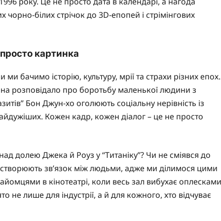
1996 року. Це не просто дата в календарі, а нагода
их чорно-білих стрічок до 3D-епопей і стрімінгових
ж просто картинка
 ми бачимо історію, культуру, мрії та страхи різних епох.
пліна розповідало про боротьбу маленької людини з
азитів” Бон Джун-хо оголюють соціальну нерівність із
йдужіших. Кожен кадр, кожен діалог – це не просто
 над долею Джека й Роуз у “Титаніку”? Чи не сміявся до
 створюють зв’язок між людьми, адже ми ділимося цими
знайомцями в кінотеатрі, коли весь зал вибухає оплескам
то не лише для індустрії, а й для кожного, хто відчуває