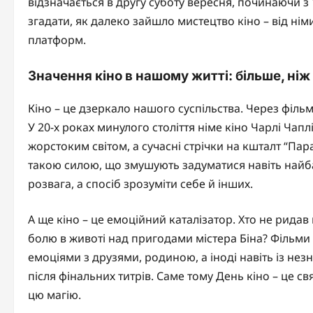
відзначається в другу суботу вересня, починаючи з 
згадати, як далеко зайшло мистецтво кіно – від нім
платформ.
Значення кіно в нашому житті: більше, ні
Кіно – це дзеркало нашого суспільства. Через фільми
У 20-х роках минулого століття німе кіно Чарлі Ча
жорстоким світом, а сучасні стрічки на кшталт “Пар
такою силою, що змушують задуматися навіть найба
розвага, а спосіб зрозуміти себе й інших.
А ще кіно – це емоційний каталізатор. Хто не ридав
болю в животі над пригодами містера Біна? Фільми
емоціями з друзями, родиною, а іноді навіть із не
після фінальних титрів. Саме тому День кіно – це свя
цю магію.