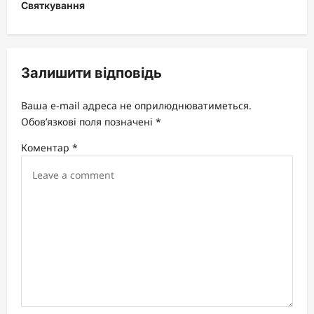
Святкування
n
a
v
Залишити відповідь
i
g
Ваша e-mail адреса не оприлюднюватиметься.
a
Обов’язкові поля позначені
*
t
Коментар
*
i
o
n