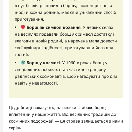
існує безліч різновидів борщу, і кожен регіон, а
іноді й кожна родина, має свій унікальний спосіб
приготування.
Борщ як символ кохання.
У деяких селах
на весіллях подавали борщ як символ достатку і
злагоди в новій родині, а наречена мала довести
свої кулінарні здібності, приготувавши його для
гостей.
Борщ у космосі.
У 1960-х роках борщ у
спеціальних тюбиках став частиною раціону
радянських космонавтів, щоб нагадувати про дім
навіть у невагомості.
Ці дрібниці показують, наскільки глибоко борщ
вплетений у наше життя. Від весільних традицій до
космічних подорожей — ця страва залишається з нами
скрізь.