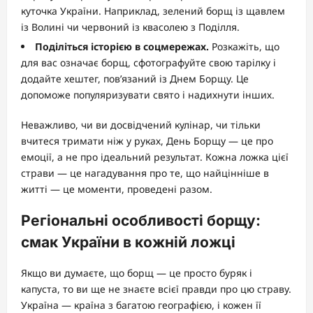
куточка України. Наприклад, зелений борщ із щавлем
із Волині чи червоний із квасолею з Поділля.
Поділіться історією в соцмережах.
Розкажіть, що
для вас означає борщ, сфотографуйте свою тарілку і
додайте хештег, пов’язаний із Днем Борщу. Це
допоможе популяризувати свято і надихнути інших.
Неважливо, чи ви досвідчений кулінар, чи тільки
вчитеся тримати ніж у руках, День Борщу — це про
емоції, а не про ідеальний результат. Кожна ложка цієї
страви — це нагадування про те, що найцінніше в
житті — це моменти, проведені разом.
Регіональні особливості борщу:
смак України в кожній ложці
Якщо ви думаєте, що борщ — це просто буряк і
капуста, то ви ще не знаєте всієї правди про цю страву.
Україна — країна з багатою географією, і кожен її