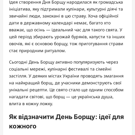
Ідея створення Дня Борщу народилася як громадська
ініціатива, яку підтримали кулінари, культурні діячі та
звичайні люди, закохані в цю страву. Хоча офіційної
дати в державному календарі немає, багато хто
вважає, що осінь — ідеальний час для такого свята. У
цей період збирають урожай буряків, капусти та інших
овочів, які є основою борщу, тож приготування страви
стає природним ритуалом.
Сьогодні День Борщу активно популяризують через
соціальні мережі, кулінарні фестивалі та сімейні
застілля. У деяких містах України проводять змагання
на найкращий борщ, де учасники демонструють свої
унікальні рецепти. Це свято стало ще одним способом
нагадати світові, що борщ — це українська душа,
влита в кожну ложку.
Як відзначити День Борщу: ідеї для
кожного