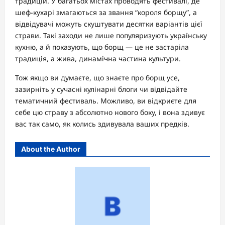
традицій. У багатьох містах проводять фестивалі, де
шеф-кухарі змагаються за звання “короля борщу”, а
відвідувачі можуть скуштувати десятки варіантів цієї
страви. Такі заходи не лише популяризують українську
кухню, а й показують, що борщ — це не застаріла
традиція, а жива, динамічна частина культури.
Тож якщо ви думаєте, що знаєте про борщ усе,
зазирніть у сучасні кулінарні блоги чи відвідайте
тематичний фестиваль. Можливо, ви відкриєте для
себе цю страву з абсолютно нового боку, і вона здивує
вас так само, як колись здивувала ваших предків.
About the Author