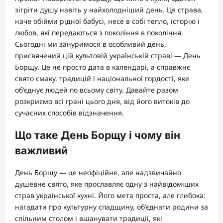
зігріти душу навіть у найхолодніший день. Ця страва,
наче обійми рідної бабусі, несе в собі тепло, історію і
любов, які передаються з покоління в покоління.
Сьогодні ми зануримося в особливий день,
присвячений цій культовій українській страві — День
Борщу. Це не просто дата в календарі, а справжнє
свято смаку, традицій і національної гордості, яке
об’єднує людей по всьому світу. Давайте разом
розкриємо всі грані цього дня, від його витоків до
сучасних способів відзначення.
Що таке День Борщу і чому він
важливий
День Борщу — це неофіційне, але надзвичайно
душевне свято, яке прославляє одну з найвідоміших
страв української кухні. Його мета проста, але глибока:
нагадати про культурну спадщину, об’єднати родини за
спільним столом і вшанувати традиції, які