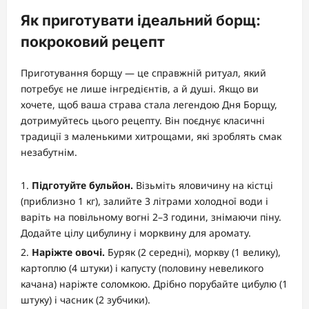
Як приготувати ідеальний борщ:
покроковий рецепт
Приготування борщу — це справжній ритуал, який
потребує не лише інгредієнтів, а й душі. Якщо ви
хочете, щоб ваша страва стала легендою Дня Борщу,
дотримуйтесь цього рецепту. Він поєднує класичні
традиції з маленькими хитрощами, які зроблять смак
незабутнім.
Підготуйте бульйон.
Візьміть яловичину на кістці
(приблизно 1 кг), залийте 3 літрами холодної води і
варіть на повільному вогні 2–3 години, знімаючи піну.
Додайте цілу цибулину і морквину для аромату.
Наріжте овочі.
Буряк (2 середні), моркву (1 велику),
картоплю (4 штуки) і капусту (половину невеликого
качана) наріжте соломкою. Дрібно порубайте цибулю (1
штуку) і часник (2 зубчики).