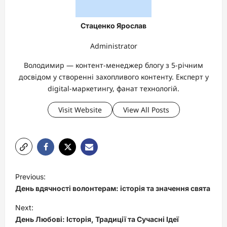
Стаценко Ярослав
Administrator
Володимир — контент-менеджер блогу з 5-річним
досвідом у створенні захопливого контенту. Експерт у
digital-маркетингу, фанат технологій.
Visit Website
View All Posts
P
Previous:
o
День вдячності волонтерам: історія та значення свята
s
Next:
t
День Любові: Історія, Традиції та Сучасні Ідеї