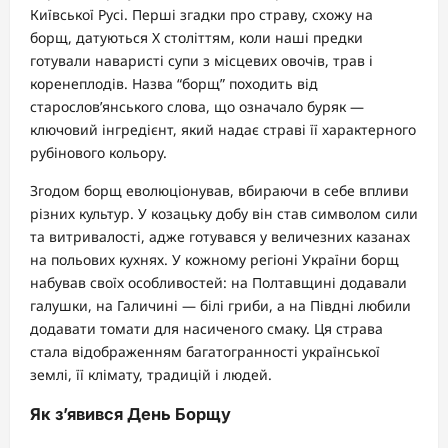
Київської Русі. Перші згадки про страву, схожу на
борщ, датуються Х століттям, коли наші предки
готували наваристі супи з місцевих овочів, трав і
коренеплодів. Назва “борщ” походить від
старослов’янського слова, що означало буряк —
ключовий інгредієнт, який надає страві її характерного
рубінового кольору.
Згодом борщ еволюціонував, вбираючи в себе впливи
різних культур. У козацьку добу він став символом сили
та витривалості, адже готувався у величезних казанах
на польових кухнях. У кожному регіоні України борщ
набував своїх особливостей: на Полтавщині додавали
галушки, на Галичині — білі гриби, а на Півдні любили
додавати томати для насиченого смаку. Ця страва
стала відображенням багатогранності української
землі, її клімату, традицій і людей.
Як з’явився День Борщу