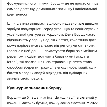
формувалися століттями. Борщ — це не просто суп, це
символ достатку, домашнього затишку і національної
ідентичності.
Ця ініціатива з’явилася відносно недавно, але швидко
здобула популярність серед українців та поціновувачів
української культури за кордоном. День Борщу часто
відзначають у першу неділю жовтня, хоча точна дата
може варіюватися залежно від регіону чи спільноти.
Головне в цей день — приготувати борщ за сімейним
рецептом, поділитися ним з близькими і згадати
історії, які пов’язані з цією стравою. Це свято стало
способом зберегти традиції в епоху глобалізації, коли
багато молодих людей відходять від кулінарних
звичаїв своїх предків.
Культурне значення борщу
Борщ — це більше, ніж їжа. Це код нації, вплетений у
кожен шматочок буряка, кожну ложку сметани. У 2022