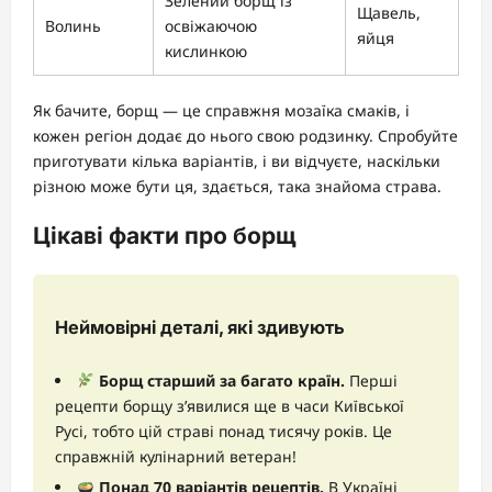
Зелений борщ із
Щавель,
Волинь
освіжаючою
яйця
кислинкою
Як бачите, борщ — це справжня мозаїка смаків, і
кожен регіон додає до нього свою родзинку. Спробуйте
приготувати кілька варіантів, і ви відчуєте, наскільки
різною може бути ця, здається, така знайома страва.
Цікаві факти про борщ
Неймовірні деталі, які здивують
Борщ старший за багато країн.
Перші
рецепти борщу з’явилися ще в часи Київської
Русі, тобто цій страві понад тисячу років. Це
справжній кулінарний ветеран!
Понад 70 варіантів рецептів.
В Україні