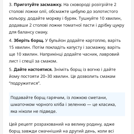
Приготуйте засмажку.
На сковороді розігрійте 2
столові ложки олії, обсмажте цибулю до золотистого
кольору, додайте моркву і буряк. Тушкуйте 10 хвилин,
додавши 2 столові ложки томатної пасти і дрібку цукру
для балансу смаку.
Зберіть борщ.
У бульйон додайте картоплю, варіть
15 хвилин. Потім покладіть капусту і засмажку, варіть
ще 10 хвилин. Наприкінці додайте часник, лавровий
лист і спеції за смаком.
Дайте настоятися.
Зніміть борщ із вогню і дайте
йому постояти 20–30 хвилин. Це дозволить смакам
“подружитися”.
Подавайте борщ гарячим, із ложкою сметани,
шматочком чорного хліба і зеленню — це класика,
яка ніколи не підведе.
Цей рецепт розрахований на велику родину, адже
борщ завжди смачніший на другий день, коли всі