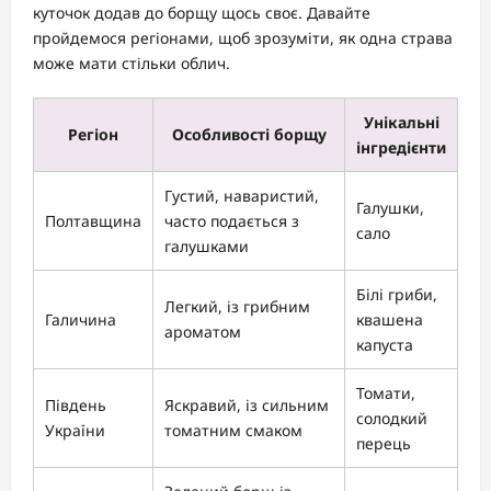
куточок додав до борщу щось своє. Давайте
пройдемося регіонами, щоб зрозуміти, як одна страва
може мати стільки облич.
Унікальні
Регіон
Особливості борщу
інгредієнти
Густий, наваристий,
Галушки,
Полтавщина
часто подається з
сало
галушками
Білі гриби,
Легкий, із грибним
Галичина
квашена
ароматом
капуста
Томати,
Південь
Яскравий, із сильним
солодкий
України
томатним смаком
перець