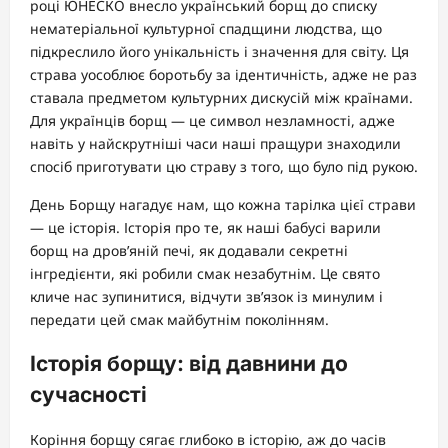
році ЮНЕСКО внесло український борщ до списку
нематеріальної культурної спадщини людства, що
підкреслило його унікальність і значення для світу. Ця
страва уособлює боротьбу за ідентичність, адже не раз
ставала предметом культурних дискусій між країнами.
Для українців борщ — це символ незламності, адже
навіть у найскрутніші часи наші пращури знаходили
спосіб приготувати цю страву з того, що було під рукою.
День Борщу нагадує нам, що кожна тарілка цієї страви
— це історія. Історія про те, як наші бабусі варили
борщ на дров’яній печі, як додавали секретні
інгредієнти, які робили смак незабутнім. Це свято
кличе нас зупинитися, відчути зв’язок із минулим і
передати цей смак майбутнім поколінням.
Історія борщу: від давнини до
сучасності
Коріння борщу сягає глибоко в історію, аж до часів