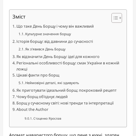
Зміст
Що таке День Борщу і чому він важливий
Культурне значення борщу
Історія борщу: від давнини до сучасності
Як з’явився День Борщу
Як відзначити День Борщу: ідеї для кожного
Регіональні особливості борщу: смак України в кожній
ложці
Цікаві факти про борщ
Неймовірні деталі, які здивують
Як приготувати ідеальний борщ: покроковий рецепт
Чому борщ об’єднує людей
Борщ у сучасному світі: нові тренди та інтерпретації
About the Author
Стаценко Ярослав
Аромат наваристого борщу, що лине з кухні, здатен