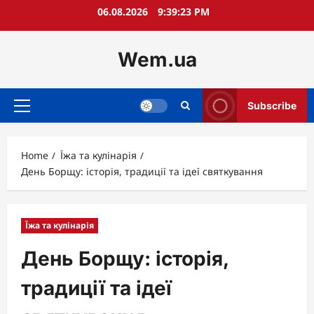
Skip
06.08.2026
9:39:24 PM
to
content
Wem.ua
Subscribe
Primary
Menu
Home
Їжа та кулінарія
День Борщу: історія, традиції та ідеї святкування
Їжа та кулінарія
День Борщу: історія,
традиції та ідеї