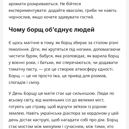
аромати розкриваються. Не бійтеся
експериментувати: додайте квасолю, гриби чи навіть
чорнослив, якщо хочете здивувати гостей.
Чому борщ об’єднує людей
Є щось магічне в тому, як борщ збирає за столом різні
покоління. Діти, які крутяться під ногами, допомагаючи
чистити буряк, бабуся, яка розповідає, як варила борщ
у воєнні роки, і батьки, які сперечаються, чи додавати
томатну пасту, — усе це створює атмосферу єдності.
Борщ — це не просто їжа, це привід для розмов,
спогадів і сміху.
У День Борщу ця магія стає ще сильнішою. Люди по
всьому світу, від маленьких сіл до великих міст,
готують цю страву, щоб відчути зв’язок із рідною
землею. Навіть українська діаспора за кордоном у цей
день дістає каструлі, щоб нагадати собі про дім. Борщ
стає мостом між минулим і сучасним, між тими, хто