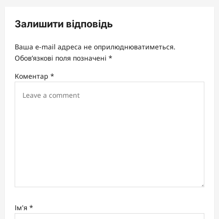
v
Залишити відповідь
i
g
Ваша e-mail адреса не оприлюднюватиметься.
a
Обов’язкові поля позначені
*
t
Коментар
*
i
o
n
Ім'я
*