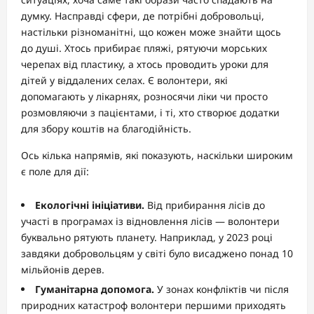
думку. Насправді сфери, де потрібні добровольці,
настільки різноманітні, що кожен може знайти щось
до душі. Хтось прибирає пляжі, рятуючи морських
черепах від пластику, а хтось проводить уроки для
дітей у віддалених селах. Є волонтери, які
допомагають у лікарнях, розносячи ліки чи просто
розмовляючи з пацієнтами, і ті, хто створює додатки
для збору коштів на благодійність.
Ось кілька напрямів, які показують, наскільки широким
є поле для дії:
Екологічні ініціативи.
Від прибирання лісів до
участі в програмах із відновлення лісів — волонтери
буквально рятують планету. Наприклад, у 2023 році
завдяки добровольцям у світі було висаджено понад 10
мільйонів дерев.
Гуманітарна допомога.
У зонах конфліктів чи після
природних катастроф волонтери першими приходять