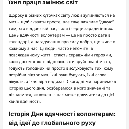
їхня праця змінює світ
Щороку в різних куточках світу люди зупиняються на
мить, щоб сказати просте, але таке важливе “дякую”
тим, хто віддає свій час, сили і серце заради інших.
День вдячності волонтерам — це не просто дата в
календарі, а нагадування про силу добра, що живе в
кожному з нас. Ці люди, часто непомітні в
повсякденному житті, стають справжніми героями,
коли допомагають відновлювати зруйновані міста,
годують голодних чи просто вислуховують тих, кому
потрібна підтримка. Їхні руки будують, їхні слова
лікують, а їхня віра надихає. Сьогодні ми поринемо в
історію цього дня, розберемося в його значенні та
дізнаємося, як кожен із нас може долучитися до цієї
хвилі вдячності.
Історія Дня вдячності волонтерам:
від ідеї до глобального руху