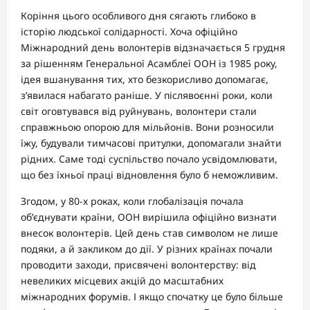
Коріння цього особливого дня сягають глибоко в
історію людської солідарності. Хоча офіційно
Міжнародний день волонтерів відзначається 5 грудня
за рішенням Генеральної Асамблеї ООН із 1985 року,
ідея вшанування тих, хто безкорисливо допомагає,
з’явилася набагато раніше. У післявоєнні роки, коли
світ оговтувався від руйнувань, волонтери стали
справжньою опорою для мільйонів. Вони розносили
їжу, будували тимчасові притулки, допомагали знайти
рідних. Саме тоді суспільство почало усвідомлювати,
що без їхньої праці відновлення було б неможливим.
Згодом, у 80-х роках, коли глобалізація почала
об’єднувати країни, ООН вирішила офіційно визнати
внесок волонтерів. Цей день став символом не лише
подяки, а й закликом до дії. У різних країнах почали
проводити заходи, присвячені волонтерству: від
невеликих місцевих акцій до масштабних
міжнародних форумів. І якщо спочатку це було більше