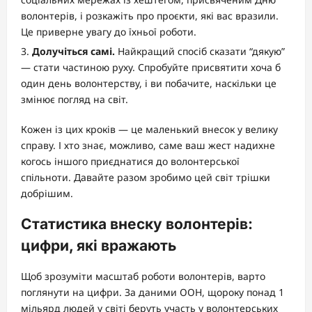
волонтерів, і розкажіть про проєкти, які вас вразили.
Це приверне увагу до їхньої роботи.
Долучіться самі.
Найкращий спосіб сказати “дякую”
— стати частиною руху. Спробуйте присвятити хоча б
один день волонтерству, і ви побачите, наскільки це
змінює погляд на світ.
Кожен із цих кроків — це маленький внесок у велику
справу. І хто знає, можливо, саме ваш жест надихне
когось іншого приєднатися до волонтерської
спільноти. Давайте разом зробимо цей світ трішки
добрішим.
Статистика внеску волонтерів:
цифри, які вражають
Щоб зрозуміти масштаб роботи волонтерів, варто
поглянути на цифри. За даними ООН, щороку понад 1
мільярд людей у світі беруть участь у волонтерських