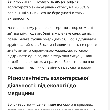
Великобританії, показують, що регулярне
волонтерство знижує рівень стресу на 20-30% у
порівнянні з тими, хто не бере участі в таких
активностях.
На соціальному рівні волонтерство створює міцні
зв’язки між людьми. Уявіть маленьке село, де після
повені кілька сусідів об’єднуються, щоб відбудувати
зруйнований міст. Згодом ці люди стають не просто
знайомими, а справжньою командою, готовою
підтримати одне одного в будь-якій ситуації. Такі
історії — не виняток, а правило. Волонтерство вчить
нас емпатії, терпінню і вмінню працювати разом.
Різноманітність волонтерської
діяльності: від екології до
медицини
Волонтерство — це не лише допомога в кризових
ситуаціях, хоча саме такі образи часто спадають на