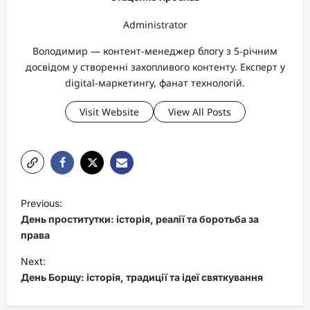
Administrator
Володимир — контент-менеджер блогу з 5-річним
досвідом у створенні захопливого контенту. Експерт у
digital-маркетингу, фанат технологій.
Visit Website
View All Posts
P
Previous:
o
День проститутки: історія, реалії та боротьба за
s
права
t
Next:
День Борщу: історія, традиції та ідеї святкування
n
a