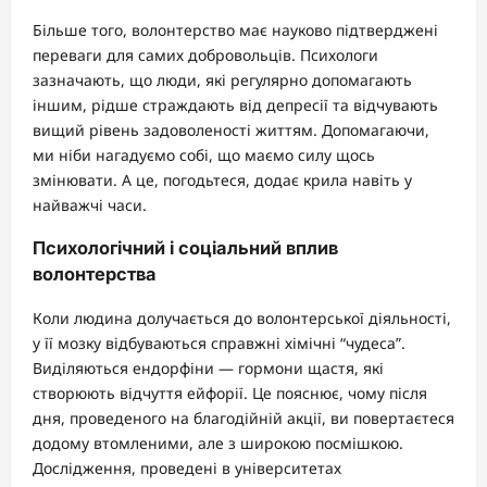
Більше того, волонтерство має науково підтверджені
переваги для самих добровольців. Психологи
зазначають, що люди, які регулярно допомагають
іншим, рідше страждають від депресії та відчувають
вищий рівень задоволеності життям. Допомагаючи,
ми ніби нагадуємо собі, що маємо силу щось
змінювати. А це, погодьтеся, додає крила навіть у
найважчі часи.
Психологічний і соціальний вплив
волонтерства
Коли людина долучається до волонтерської діяльності,
у її мозку відбуваються справжні хімічні “чудеса”.
Виділяються ендорфіни — гормони щастя, які
створюють відчуття ейфорії. Це пояснює, чому після
дня, проведеного на благодійній акції, ви повертаєтеся
додому втомленими, але з широкою посмішкою.
Дослідження, проведені в університетах