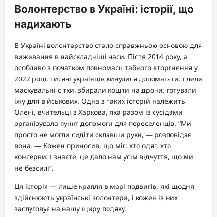
Волонтерство в Україні: історії, що
надихають
В Україні волонтерство стало справжньою основою для
виживання в найскладніші часи. Після 2014 року, а
особливо з початком повномасштабного вторгнення у
2022 році, тисячі українців кинулися допомагати: плели
маскувальні сітки, збирали кошти на дрони, готували
їжу для військових. Одна з таких історій належить
Олені, вчительці з Харкова, яка разом із сусідами
організувала пункт допомоги для переселенців. “Ми
просто не могли сидіти склавши руки, — розповідає
вона. — Кожен приносив, що міг: хто одяг, хто
консерви. І знаєте, це дало нам усім відчуття, що ми
не безсилі”.
Ця історія — лише крапля в морі подвигів, які щодня
здійснюють українські волонтери, і кожен із них
заслуговує на нашу щиру подяку.