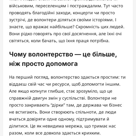
військовим, переселенцям і постраждалим. Тут часто
проводять благодійні заходи, концерти чи просто
зустрічі, де волонтери діляться своїми історіями. І
знаєте, що вражає найбільше? Скромність цих людей.
Вони рідко говорять про свої досягнення, але їхні очі
світяться, коли бачать, що їхня праця потрібна.
Чому волонтерство — це більше,
ніж просто допомога
На перший погляд, волонтерство здається простим: ти
віддаєш свій час чи ресурси, щоб допомогти іншим.
Але якщо копнути глибше, стає зрозуміло, що це
справжній двигун змін у суспільстві. Волонтери не
просто закривають “дірки” там, де держава чи бізнес
не встигають. Вони створюють спільноти, де люди
вчаться довіряти одне одному, підтримувати й
ділитися. Це як невидима мережа, що тримає нас
разом, коли все довкола здається крихким.