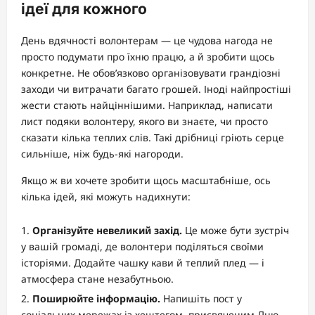
ідеї для кожного
День вдячності волонтерам — це чудова нагода не
просто подумати про їхню працю, а й зробити щось
конкретне. Не обов’язково організовувати грандіозні
заходи чи витрачати багато грошей. Іноді найпростіші
жести стають найціннішими. Наприклад, написати
лист подяки волонтеру, якого ви знаєте, чи просто
сказати кілька теплих слів. Такі дрібниці гріють серце
сильніше, ніж будь-які нагороди.
Якщо ж ви хочете зробити щось масштабніше, ось
кілька ідей, які можуть надихнути:
Організуйте невеликий захід.
Це може бути зустріч
у вашій громаді, де волонтери поділяться своїми
історіями. Додайте чашку кави й теплий плед — і
атмосфера стане незабутньою.
Поширюйте інформацію.
Напишіть пост у
соціальних мережах із хештегом, присвяченим Дню