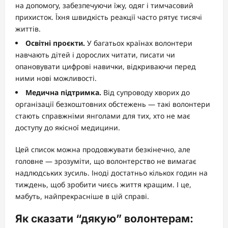
на допомогу, забезпечуючи їжу, одяг і тимчасовий
прихисток. Їхня швидкість реакції часто рятує тисячі
життів.
Освітні проєкти.
У багатьох країнах волонтери
навчають дітей і дорослих читати, писати чи
опановувати цифрові навички, відкриваючи перед
ними нові можливості.
Медична підтримка.
Від супроводу хворих до
організації безкоштовних обстежень — такі волонтери
стають справжніми янголами для тих, хто не має
доступу до якісної медицини.
Цей список можна продовжувати безкінечно, але
головне — зрозуміти, що волонтерство не вимагає
надлюдських зусиль. Іноді достатньо кількох годин на
тиждень, щоб зробити чиєсь життя кращим. І це,
мабуть, найпрекрасніше в цій справі.
Як сказати “дякую” волонтерам: