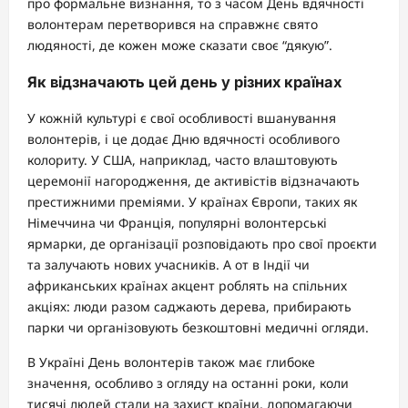
про формальне визнання, то з часом День вдячності
волонтерам перетворився на справжнє свято
людяності, де кожен може сказати своє “дякую”.
Як відзначають цей день у різних країнах
У кожній культурі є свої особливості вшанування
волонтерів, і це додає Дню вдячності особливого
колориту. У США, наприклад, часто влаштовують
церемонії нагородження, де активістів відзначають
престижними преміями. У країнах Європи, таких як
Німеччина чи Франція, популярні волонтерські
ярмарки, де організації розповідають про свої проєкти
та залучають нових учасників. А от в Індії чи
африканських країнах акцент роблять на спільних
акціях: люди разом саджають дерева, прибирають
парки чи організовують безкоштовні медичні огляди.
В Україні День волонтерів також має глибоке
значення, особливо з огляду на останні роки, коли
тисячі людей стали на захист країни, допомагаючи