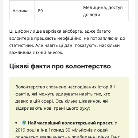
Медицина, доступ
Африка
80
до води
Ці цифри лише верхівка айсберга, адже багато
волонтерів працюють неофіційно, не потрапляючи до
статистики. Але навіть ці дані показують, наскільки
важливим є їхній внесок.
Цікаві факти про волонтерство
Волонтерство сповнене несподіваних історій і
фактів, які можуть здивувати навіть тих, хто
давно в цій сфері. Ось кілька цікавинок, які
відкривають нові грані цього руху:
Наймасовіший волонтерський проєкт.
У
2019 році в Індії понад 50 мільйонів людей
одночасно взяли участь у прибиранні річки Ганг.