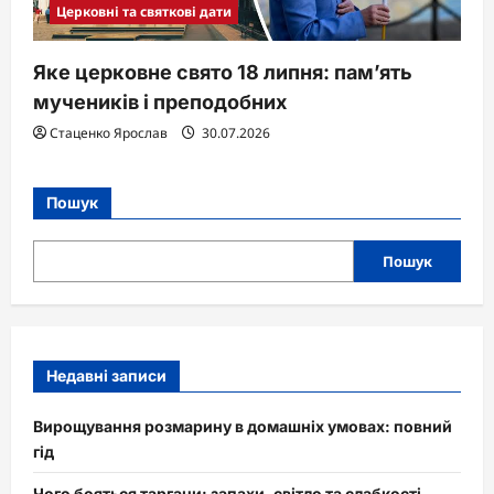
Церковні та святкові дати
Яке церковне свято 18 липня: пам’ять
мучеників і преподобних
Стаценко Ярослав
30.07.2026
Пошук
Пошук
Недавні записи
Вирощування розмарину в домашніх умовах: повний
гід
Чого бояться таргани: запахи, світло та слабкості