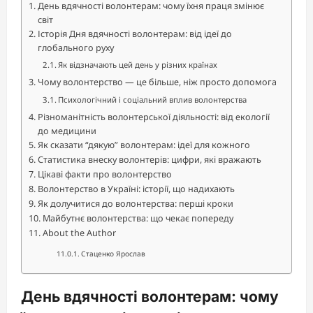
День вдячності волонтерам: чому їхня праця змінює
світ
Історія Дня вдячності волонтерам: від ідеї до
глобального руху
Як відзначають цей день у різних країнах
Чому волонтерство — це більше, ніж просто допомога
Психологічний і соціальний вплив волонтерства
Різноманітність волонтерської діяльності: від екології
до медицини
Як сказати “дякую” волонтерам: ідеї для кожного
Статистика внеску волонтерів: цифри, які вражають
Цікаві факти про волонтерство
Волонтерство в Україні: історії, що надихають
Як долучитися до волонтерства: перші кроки
Майбутнє волонтерства: що чекає попереду
About the Author
Стаценко Ярослав
День вдячності волонтерам: чому