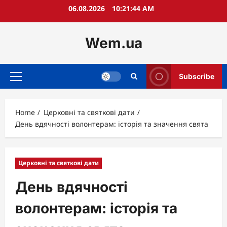
Skip
06.08.2026
10:21:45 AM
to
content
Wem.ua
Subscribe
Primary
Menu
Home
Церковні та святкові дати
День вдячності волонтерам: історія та значення свята
Церковні та святкові дати
День вдячності
волонтерам: історія та