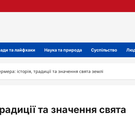
ади та лайфхаки
Наука та природа
Суспільство
Люд
рмера: історія, традиції та значення свята землі
радиції та значення свята