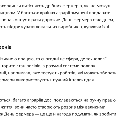
холдинги витісняють дрібних фермерів, які не можуть
цтвом. У багатьох країнах аграрії змушені продавати
х вона коштує в рази дорожче. День фермера стає днем,
ють підтримувати локальних виробників, купуючи їхні
ронів
ичною працею, то сьогодні це сфера, де технології
торити стан посівів, а розумні системи поливу
онії, наприклад, вже тестують роботів, які можуть збират
фермери використовують штучний інтелект для
аються, багато аграріїв досі покладаються на ручну працю
ти життя, вони часто створюють розрив між великими
ж День фермера — це ще й нагода подумати, як зробит