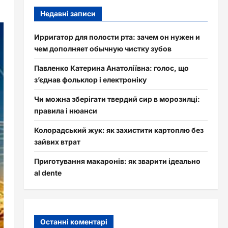
Недавні записи
Ирригатор для полости рта: зачем он нужен и
чем дополняет обычную чистку зубов
Павленко Катерина Анатоліївна: голос, що
з’єднав фольклор і електроніку
Чи можна зберігати твердий сир в морозилці:
правила і нюанси
Колорадський жук: як захистити картоплю без
зайвих втрат
Приготування макаронів: як зварити ідеально
al dente
Останні коментарі