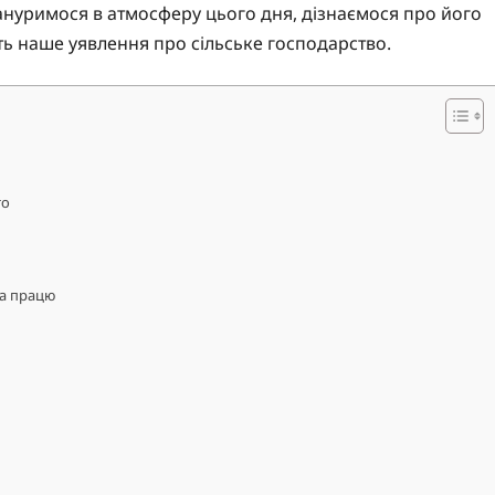
 зануримося в атмосферу цього дня, дізнаємося про його
ють наше уявлення про сільське господарство.
то
на працю