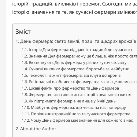
історій, традицій, викликів і перемог. Сьогодні ми
історію, значення та те, як сучасні фермери зміню
Зміст
День фермера: свято землі, праці та щедрих врожаїв
Історія Дня фермера: від давніх традицій до сучасності
Значення Дня фермера: чому це більше, ніж просто свя
Як святкують День фермера у різних куточках світу
Сучасні виклики фермерства: боротьба за майбутнє
Технології в житті фермерів: від плуга до дронів
Регіональні особливості фермерства: як місце впливає 
Цікаві факти про фермерство та День фермера
Фермерство як стиль життя: історії з реального життя
Як підтримати фермерів не лише у їхній день
Майбутнє фермерства: що чекає на нас попереду
Порівняння традиційного та сучасного фермерства
Чому День фермера має значення для кожного з нас
About the Author