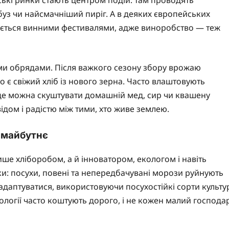
буз чи найсмачніший пиріг. А в деяких європейських
джується винними фестивалями, адже виноробство — теж
німи обрядами. Після важкого сезону збору врожаю
 є свіжий хліб із нового зерна. Часто влаштовують
 де можна скуштувати домашній мед, сир чи квашену
відом і радістю між тими, хто живе землею.
 майбутнє
ише хліборобом, а й інноватором, екологом і навіть
ки: посухи, повені та непередбачувані морози руйнують
 адаптуватися, використовуючи посухостійкі сорти культу
логії часто коштують дорого, і не кожен малий господа