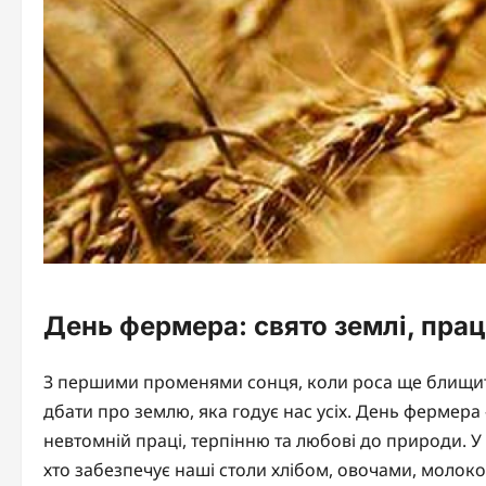
День фермера: свято землі, прац
З першими променями сонця, коли роса ще блищить
дбати про землю, яка годує нас усіх. День фермера 
невтомній праці, терпінню та любові до природи. У
хто забезпечує наші столи хлібом, овочами, молоком