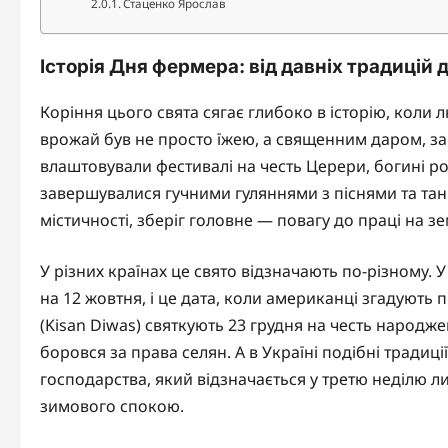
Стаценко Ярослав
Історія Дня фермера: від давніх традицій 
Коріння цього свята сягає глибоко в історію, коли
врожай був не просто їжею, а священним даром, за
влаштовували фестивалі на честь Церери, богині ро
завершувалися гучними гуляннями з піснями та тан
містичності, зберіг головне — повагу до праці на зе
У різних країнах це свято відзначають по-різному
на 12 жовтня, і це дата, коли американці згадують п
(Kisan Diwas) святкують 23 грудня на честь народже
боровся за права селян. А в Україні подібні традиц
господарства, який відзначається у третю неділю л
зимового спокою.