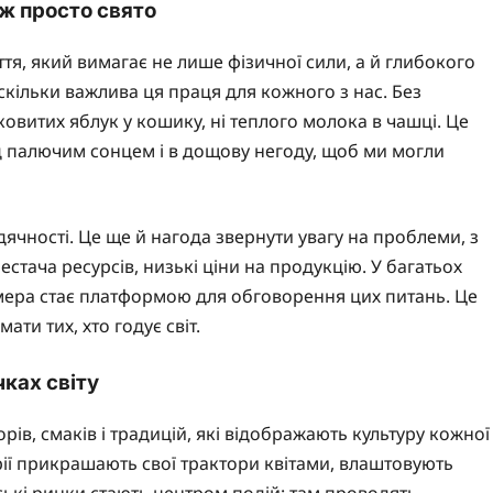
ж просто свято
тя, який вимагає не лише фізичної сили, а й глибокого
кільки важлива ця праця для кожного з нас. Без
соковитих яблук у кошику, ні теплого молока в чашці. Це
д палючим сонцем і в дощову негоду, щоб ми могли
дячності. Це ще й нагода звернути увагу на проблеми, з
естача ресурсів, низькі ціни на продукцію. У багатьох
рмера стає платформою для обговорення цих питань. Це
ати тих, хто годує світ.
ках світу
в, смаків і традицій, які відображають культуру кожної
арії прикрашають свої трактори квітами, влаштовують
ькі ринки стають центром подій: там проводять