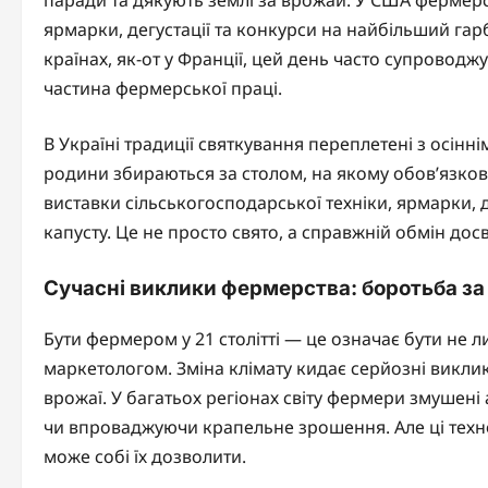
ярмарки, дегустації та конкурси на найбільший гар
країнах, як-от у Франції, цей день часто супрово
частина фермерської праці.
В Україні традиції святкування переплетені з осін
родини збираються за столом, на якому обов’язково
виставки сільськогосподарської техніки, ярмарки,
капусту. Це не просто свято, а справжній обмін дос
Сучасні виклики фермерства: боротьба за
Бути фермером у 21 столітті — це означає бути не л
маркетологом. Зміна клімату кидає серйозні викли
врожаї. У багатьох регіонах світу фермери змушені
чи впроваджуючи крапельне зрошення. Але ці техно
може собі їх дозволити.