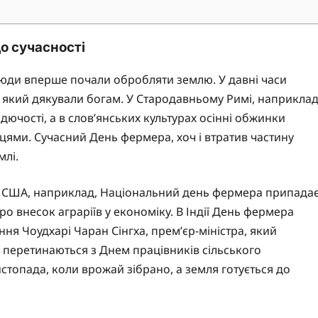
до сучасності
 люди вперше почали обробляти землю. У давні часи
 який дякували богам. У Стародавньому Римі, наприклад
дючості, а в слов’янських культурах осінні обжинки
цями. Сучасний День фермера, хоч і втратив частину
млі.
. У США, наприклад, Національний день фермера припада
ро внесок аграріїв у економіку. В Індії День фермера
ння Чоудхарі Чаран Сінгха, прем’єр-міністра, який
ії перетинаються з Днем працівників сільського
истопада, коли врожай зібрано, а земля готується до