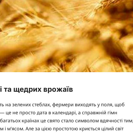
і та щедрих врожаїв
 на зелених стеблах, фермери виходять у поля, щоб
— це не просто дата в календарі, а справжній гімн
 багатьох країнах це свято стало символом вдячності тим
 і м’ясом. Але за цією простотою криється цілий світ