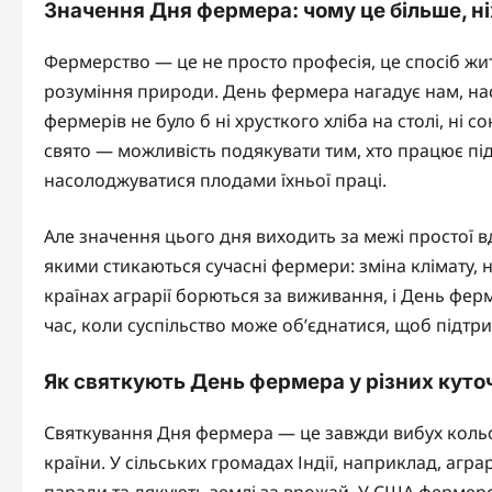
Значення Дня фермера: чому це більше, ні
Фермерство — це не просто професія, це спосіб жит
розуміння природи. День фермера нагадує нам, нас
фермерів не було б ні хрусткого хліба на столі, ні 
свято — можливість подякувати тим, хто працює пі
насолоджуватися плодами їхньої праці.
Але значення цього дня виходить за межі простої в
якими стикаються сучасні фермери: зміна клімату, н
країнах аграрії борються за виживання, і День фе
час, коли суспільство може об’єднатися, щоб підтрим
Як святкують День фермера у різних куточ
Святкування Дня фермера — це завжди вибух кольорі
країни. У сільських громадах Індії, наприклад, агр
паради та дякують землі за врожай. У США фермерс