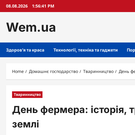
Skip
08.08.2026
1:56:42 PM
to
content
Wem.ua
Здоров’я та краса
Технології, техніка та гаджети
Пор
Home
Домашнє господарство
Тваринництво
День фе
Тваринництво
День фермера: історія, т
землі