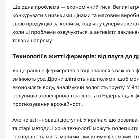
Ще одна проблема — економічний тиск. Великі агро
конкурувати з низькими цінами та масовим виробни
свою продукцію за копійки, тоді як у супермаркета
коли ці проблеми озвучуються, а активісти заклика
товари напряму.
Технології в житті фермерів: від плуга до д
Якщо раніше фермерство асоціювалося з важкою фіз
змінюють усе. Дрони злітають над полями, щоб моні
економлять воду, аналізуючи вологість ґрунту. У Яп
полуницю з ювелірною точністю, а в Нідерландах 
прогнозування врожайності.
Але не всі інновації доступні. У країнах, що розвив
та старі методи. І хоча технології можуть полегши
господарствами та малими сімейними фермами. То