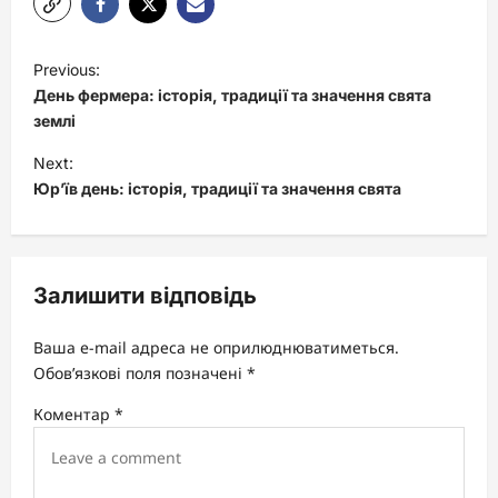
P
Previous:
o
День фермера: історія, традиції та значення свята
s
землі
t
Next:
Юр’їв день: історія, традиції та значення свята
n
a
v
Залишити відповідь
i
g
Ваша e-mail адреса не оприлюднюватиметься.
a
Обов’язкові поля позначені
*
t
Коментар
*
i
o