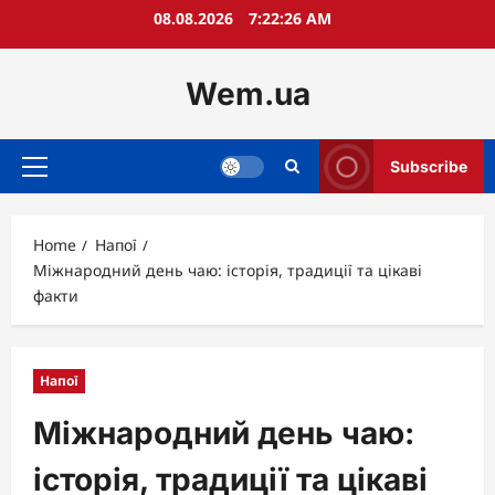
Skip
08.08.2026
7:22:27 AM
to
content
Wem.ua
Subscribe
Primary
Menu
Home
Напої
Міжнародний день чаю: історія, традиції та цікаві
факти
Напої
Міжнародний день чаю:
історія, традиції та цікаві