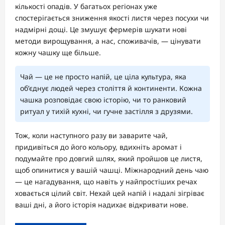
кількості опадів. У багатьох регіонах уже
спостерігається зниження якості листя через посухи чи
надмірні дощі. Це змушує фермерів шукати нові
методи вирощування, а нас, споживачів, — цінувати
кожну чашку ще більше.
Чай — це не просто напій, це ціла культура, яка
об’єднує людей через століття й континенти. Кожна
чашка розповідає свою історію, чи то ранковий
ритуал у тихій кухні, чи гучне застілля з друзями.
Тож, коли наступного разу ви заварите чай,
придивіться до його кольору, вдихніть аромат і
подумайте про довгий шлях, який пройшов це листя,
щоб опинитися у вашій чашці. Міжнародний день чаю
— це нагадування, що навіть у найпростіших речах
ховається цілий світ. Нехай цей напій і надалі зігріває
ваші дні, а його історія надихає відкривати нове.