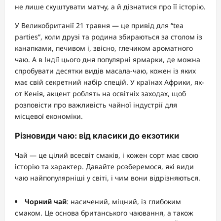
не лише скуштувати матчу, а й дізнатися про її історію.
У Великобританії 21 травня — це привід для “tea
parties”, коли друзі та родина збираються за столом із
канапками, печивом і, звісно, глечиком ароматного
чаю. А в Індії цього дня популярні ярмарки, де можна
спробувати десятки видів масала-чаю, кожен із яких
має свій секретний набір спецій. У країнах Африки, як-
от Кенія, акцент роблять на освітніх заходах, щоб
розповісти про важливість чайної індустрії для
місцевої економіки.
Різновиди чаю: від класики до екзотики
Чай — це цілий всесвіт смаків, і кожен сорт має свою
історію та характер. Давайте розберемося, які види
чаю найпопулярніші у світі, і чим вони відрізняються.
Чорний чай
: насичений, міцний, із глибоким
смаком. Це основа британського чаювання, а також