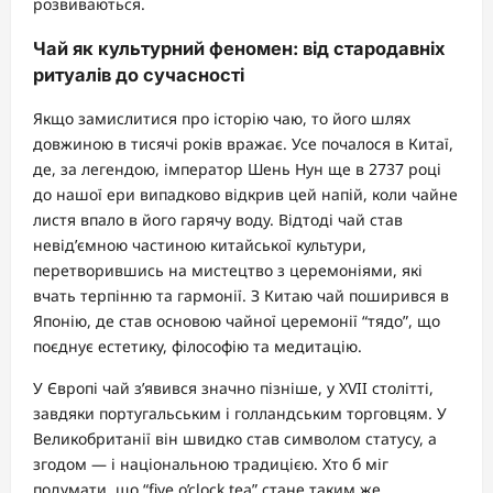
розвиваються.
Чай як культурний феномен: від стародавніх
ритуалів до сучасності
Якщо замислитися про історію чаю, то його шлях
довжиною в тисячі років вражає. Усе почалося в Китаї,
де, за легендою, імператор Шень Нун ще в 2737 році
до нашої ери випадково відкрив цей напій, коли чайне
листя впало в його гарячу воду. Відтоді чай став
невід’ємною частиною китайської культури,
перетворившись на мистецтво з церемоніями, які
вчать терпінню та гармонії. З Китаю чай поширився в
Японію, де став основою чайної церемонії “тядо”, що
поєднує естетику, філософію та медитацію.
У Європі чай з’явився значно пізніше, у XVII столітті,
завдяки португальським і голландським торговцям. У
Великобританії він швидко став символом статусу, а
згодом — і національною традицією. Хто б міг
подумати, що “five o’clock tea” стане таким же