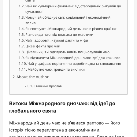
свята
Чай як культурний феномен: від стародавніх ритуалів до
сучасності
Чому чай об’єднує світ: соціальний і економічний
вплив
Як святкують Міжнародний день чаю в різних країнах
Різновиди чаю: від класики до екзотики
Чай і здоров’я: наукові факти та міфи
Цікаві факти про чай
Цікавинки, які здивують навіть поціновувачів чаю
Як відзначити Міжнародний день чаю: ідеї для кожного
Чай у цифрах: порівняння виробництва та споживання
Майбутнє чаю: тренди та виклики
About the Author
Стаценко Ярослав
Витоки Міжнародного дня чаю: від ідеї до
глобального свята
Міжнародний день чаю не з’явився раптово — його
історія тісно переплетена з економічними,
соціальними та культурними аспектами. Вперше ідея