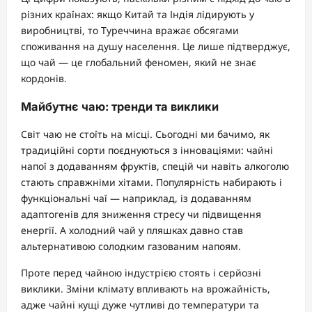
різних країнах: якщо Китай та Індія лідирують у
виробництві, то Туреччина вражає обсягами
споживання на душу населення. Це лише підтверджує,
що чай — це глобальний феномен, який не знає
кордонів.
Майбутнє чаю: тренди та виклики
Світ чаю не стоїть на місці. Сьогодні ми бачимо, як
традиційні сорти поєднуються з інноваціями: чайні
напої з додаванням фруктів, спецій чи навіть алкоголю
стають справжніми хітами. Популярність набирають і
функціональні чаї — наприклад, із додаванням
адаптогенів для зниження стресу чи підвищення
енергії. А холодний чай у пляшках давно став
альтернативою солодким газованим напоям.
Проте перед чайною індустрією стоять і серйозні
виклики. Зміни клімату впливають на врожайність,
адже чайні кущі дуже чутливі до температури та