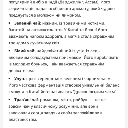
популярний вибір в Індії (Дарджилінг, Ассам). Його
ферментація надає особливого аромату, який чудово
поєднується з молоком чи лимоном.
Зелений чай
: ніжний, із трав’яними нотками,
багатий на антиоксиданти. У Китаї та Японії його
вважають напоєм здоров’я, а матча стала справжнім
трендом у сучасному світі.
Білий чай
: найделікатніший із усіх, із ледь
вловимим солодкуватим присмаком. Його виробляють
із молодих бруньок, і він вважається справжнім
делікатесом.
Улун
: щось середнє між зеленим і чорним чаєм.
Його часткова ферментація створює унікальний баланс
смаку, а в Китаї його називають “драконівським чаєм”.
Трав’яні чаї
: ромашка, м’ята, ройбуш — це не
зовсім чай у класичному розумінні, але вони
завоювали серця завдяки своїм заспокійливим
властивостям.