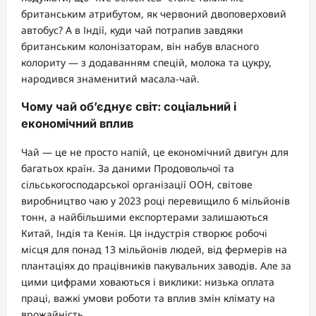
британським атрибутом, як червоний двоповерховий
автобус? А в Індії, куди чай потрапив завдяки
британським колонізаторам, він набув власного
колориту — з додаванням спецій, молока та цукру,
народився знаменитий масала-чай.
Чому чай об’єднує світ: соціальний і
економічний вплив
Чай — це не просто напій, це економічний двигун для
багатьох країн. За даними Продовольчої та
сільськогосподарської організації ООН, світове
виробництво чаю у 2023 році перевищило 6 мільйонів
тонн, а найбільшими експортерами залишаються
Китай, Індія та Кенія. Ця індустрія створює робочі
місця для понад 13 мільйонів людей, від фермерів на
плантаціях до працівників пакувальних заводів. Але за
цими цифрами ховаються і виклики: низька оплата
праці, важкі умови роботи та вплив змін клімату на
врожайність.