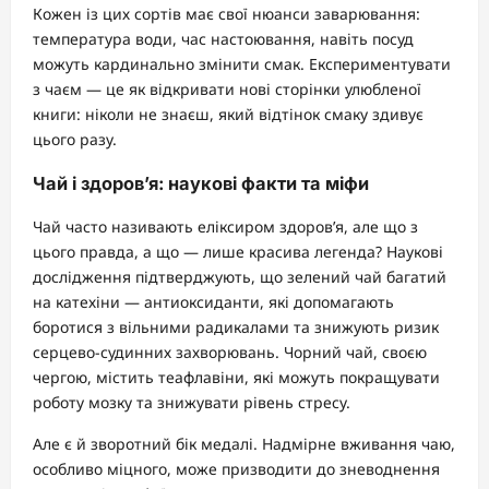
Кожен із цих сортів має свої нюанси заварювання:
температура води, час настоювання, навіть посуд
можуть кардинально змінити смак. Експериментувати
з чаєм — це як відкривати нові сторінки улюбленої
книги: ніколи не знаєш, який відтінок смаку здивує
цього разу.
Чай і здоров’я: наукові факти та міфи
Чай часто називають еліксиром здоров’я, але що з
цього правда, а що — лише красива легенда? Наукові
дослідження підтверджують, що зелений чай багатий
на катехіни — антиоксиданти, які допомагають
боротися з вільними радикалами та знижують ризик
серцево-судинних захворювань. Чорний чай, своєю
чергою, містить теафлавіни, які можуть покращувати
роботу мозку та знижувати рівень стресу.
Але є й зворотний бік медалі. Надмірне вживання чаю,
особливо міцного, може призводити до зневоднення