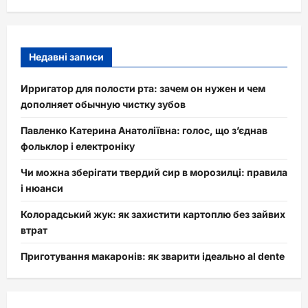
Недавні записи
Ирригатор для полости рта: зачем он нужен и чем
дополняет обычную чистку зубов
Павленко Катерина Анатоліївна: голос, що з’єднав
фольклор і електроніку
Чи можна зберігати твердий сир в морозилці: правила
і нюанси
Колорадський жук: як захистити картоплю без зайвих
втрат
Приготування макаронів: як зварити ідеально al dente