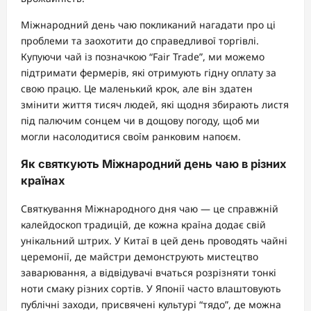
Міжнародний день чаю покликаний нагадати про ці
проблеми та заохотити до справедливої торгівлі.
Купуючи чай із позначкою “Fair Trade”, ми можемо
підтримати фермерів, які отримують гідну оплату за
свою працю. Це маленький крок, але він здатен
змінити життя тисяч людей, які щодня збирають листя
під палючим сонцем чи в дощову погоду, щоб ми
могли насолодитися своїм ранковим напоєм.
Як святкують Міжнародний день чаю в різних
країнах
Святкування Міжнародного дня чаю — це справжній
калейдоскоп традицій, де кожна країна додає свій
унікальний штрих. У Китаї в цей день проводять чайні
церемонії, де майстри демонструють мистецтво
заварювання, а відвідувачі вчаться розрізняти тонкі
ноти смаку різних сортів. У Японії часто влаштовують
публічні заходи, присвячені культурі “тядо”, де можна