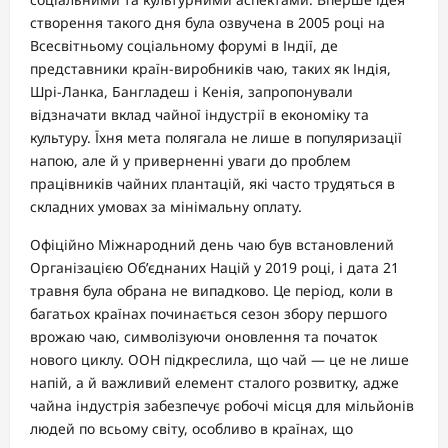
створення такого дня була озвучена в 2005 році на
Всесвітньому соціальному форумі в Індії, де
представники країн-виробників чаю, таких як Індія,
Шрі-Ланка, Бангладеш і Кенія, запропонували
відзначати вклад чайної індустрії в економіку та
культуру. Їхня мета полягала не лише в популяризації
напою, але й у приверненні уваги до проблем
працівників чайних плантацій, які часто трудяться в
складних умовах за мінімальну оплату.
Офіційно Міжнародний день чаю був встановлений
Організацією Об’єднаних Націй у 2019 році, і дата 21
травня була обрана не випадково. Це період, коли в
багатьох країнах починається сезон збору першого
врожаю чаю, символізуючи оновлення та початок
нового циклу. ООН підкреслила, що чай — це не лише
напій, а й важливий елемент сталого розвитку, адже
чайна індустрія забезпечує робочі місця для мільйонів
людей по всьому світу, особливо в країнах, що