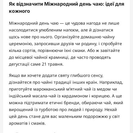
Як відзначити Міжнародний день чаю: ідеї для
кожного
Міжнародний день чаю — це чудова нагода не лише
насолодитися улюбленим напоєм, але й дізнатися
щось нове про нього. Організуйте домашню чайну
церемонію, запросивши друзів чи родину, і спробуйте
кілька сортів, порівнюючи їхні смаки. Або ж завітайте
до місцевої чайної крамниці, де часто проводять
дегустації саме 21 травня.
Якщо ви хочете додати святу глибшого сенсу,
дізнайтеся про чайні традиції інших країн. Наприклад,
приготуйте марокканський м’ятний чай із медом чи
індійський масала-чай із кардамоном і корицею. А ще
можна підтримати етичні бренди, обираючи чай, який
вирощений із турботою про людей і природу. Нехай
цей день стане для вас маленьким подорожжю у світ
ароматів і смаків.