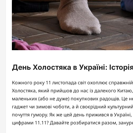
День Холостяка в Україні: Історія
Кожного року 11 листопада світ охоплює справжній 
Холостяка, який прийшов до нас із далекого Китаю,
маленьких (або не дуже) покупкових радощів. Це н
гаджет чи зимові чоботи, а й своєрідний культурни
почуття гумору. Як же цей день прижився в Україні,
цифрами 11.11? Давайте розбиратися разом, занурю