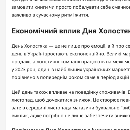
замовити книги чи просто побалувати себе смачною
важливо в сучасному ритмі життя.
Економічний вплив Дня Холостяк
День Холостяка — це не лише про емоції, а й про с
день в Україні зростають експоненційно. Великі ма
продажі, а логістичні компанії працюють на межі 
у 2023 році один із найбільших українських марке
порівняно з попереднім роком саме в період акцій 
Цей день також впливає на поведінку споживачів. Б
листопад, щоб дочекатися знижок. Це створює певн
зате в середині листопада магазини буквально “вибу
виклик, адже потрібно не лише забезпечити знижки