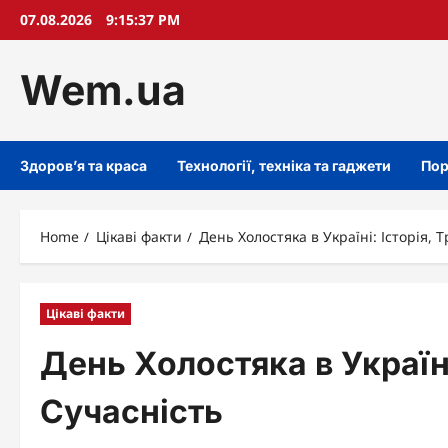
Skip
07.08.2026
9:15:38 PM
to
content
Wem.ua
Здоров’я та краса
Технології, техніка та гаджети
Пор
Home
Цікаві факти
День Холостяка в Україні: Історія, Т
Цікаві факти
День Холостяка в Україні:
Сучасність