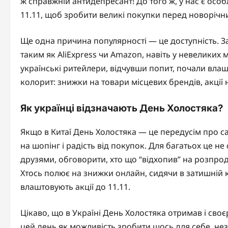
ж справжній антидепресант! До того ж, у нас є осо
11.11, щоб зробити великі покупки перед новорічни
Ще одна причина популярності — це доступність. 
таким як AliExpress чи Amazon, навіть у невеликих
українські ритейлери, відчувши попит, почали вла
колорит: знижки на товари місцевих брендів, акції 
Як українці відзначають День Холостяка?
Якщо в Китаї День Холостяка — це передусім про сам
на шопінг і радість від покупок. Для багатьох це не 
друзями, обговорити, хто що “відхопив” на розпро
Хтось полює на знижки онлайн, сидячи в затишній ка
влаштовують акції до 11.11.
Цікаво, що в Україні День Холостяка отримав і сво
цей день як можливість зробити щось для себе, нез