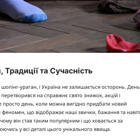
, Традиції та Сучасність
шопінг-ураган, і Україна не залишається осторонь. День
 перетворився на справжнє свято знижок, акцій і
е просто день, коли можна вигідно придбати новий
й феномен, що відображає наші звички, бажання та навіт
 чому він став таким популярним і що ховається за
ючись у всі деталі цього унікального явища.