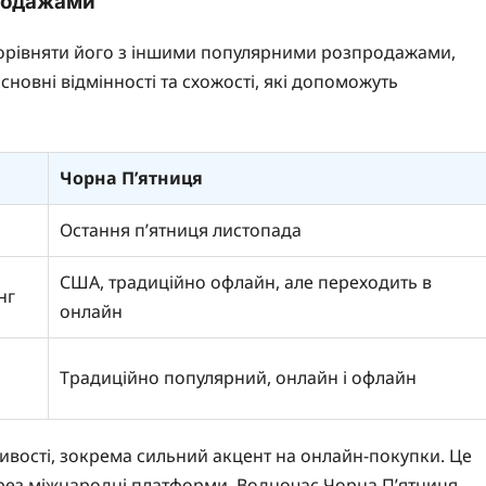
продажами
 порівняти його з іншими популярними розпродажами,
новні відмінності та схожості, які допоможуть
Чорна П’ятниця
Остання п’ятниця листопада
США, традиційно офлайн, але переходить в
нг
онлайн
Традиційно популярний, онлайн і офлайн
ливості, зокрема сильний акцент на онлайн-покупки. Це
ерез міжнародні платформи. Водночас Чорна П’ятниця