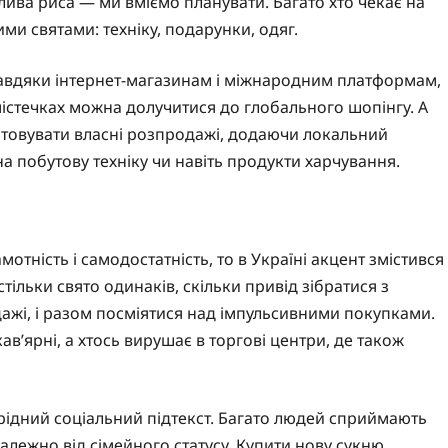
блива риса — ми вміємо планувати. Багато хто чекає на
ми святами: техніку, подарунки, одяг.
Завдяки інтернет-магазинам і міжнародним платформам,
 містечках можна долучитися до глобального шопінгу. А
штовувати власні розпродажі, додаючи локальний
на побутову техніку чи навіть продукти харчування.
отність і самодостатність, то в Україні акцент змістився
стільки свято одинаків, скільки привід зібратися з
дажі, і разом посміятися над імпульсивними покупками.
в’ярні, а хтось вирушає в торгові центри, де також
єрідний соціальний підтекст. Багато людей сприймають
алежно від сімейного статусу. Купити нову сукню,