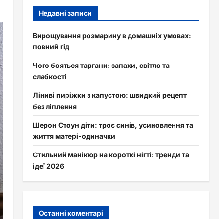
Недавні записи
Вирощування розмарину в домашніх умовах:
повний гід
Чого бояться таргани: запахи, світло та
слабкості
Ліниві пиріжки з капустою: швидкий рецепт
без ліплення
Шерон Стоун діти: троє синів, усиновлення та
життя матері-одиначки
Стильний манікюр на короткі нігті: тренди та
ідеї 2026
Останні коментарі