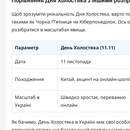
Порівняння Дня Холостяка з іншими роз
Щоб зрозуміти унікальність Дня Холостяка, варто
такими як Чорна П’ятниця чи Кіберпонеділок. Ось ос
розібратися в масштабах явища.
Параметр
День Холостяка (11.11)
Дата
11 листопада
Походження
Китай, акцент на онлайн-шопі
Масштаб в
Швидко зростає, переважно
Україні
онлайн
Як бачимо, День Холостяка в Україні має свої особ
пояснюється тим, що багато акцій доступні саме ч