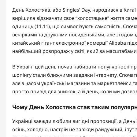
День Холостяка, або Singles’ Day, народився в Китаї
вирішила відзначати своє “холостяцьке” життя саме
одиниць (11.11), що символізують самотність. Споч
вечірками та дружніми посиденьками, але згодом і
китайський гігант електронної комерції Alibaba пі
найбільший розпродаж у світі, який за масштабами
В Україні цей день почав набирати популярності пр
шопінгу стали ближчими завдяки інтернету. Спочат
але з часом українські магазини та маркетплейси т
просто привід для знижок, а й день, коли ми дозво
Чому День Холостяка став таким популярн
Українці завжди любили вигідні пропозиції, а День 
осінь, холодно, настрій не завжди райдужний, і тут 