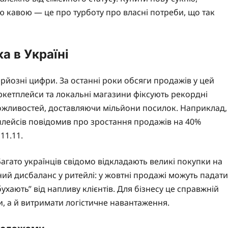
 кавою — це про турботу про власні потреби, що так
а в Україні
ерйозні цифри. За останні роки обсяги продажів у цей
ркетплейси та локальні магазини фіксують рекордні
можливостей, доставляючи мільйони посилок. Наприклад,
тплейсів повідомив про зростання продажів на 40%
11.11.
агато українців свідомо відкладають великі покупки на
ий дисбаланс у ритейлі: у жовтні продажі можуть падати
хають” від напливу клієнтів. Для бізнесу це справжній
, а й витримати логістичне навантаження.