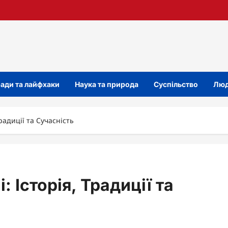
ади та лайфхаки
Наука та природа
Суспільство
Люд
радиції та Сучасність
 Історія, Традиції та