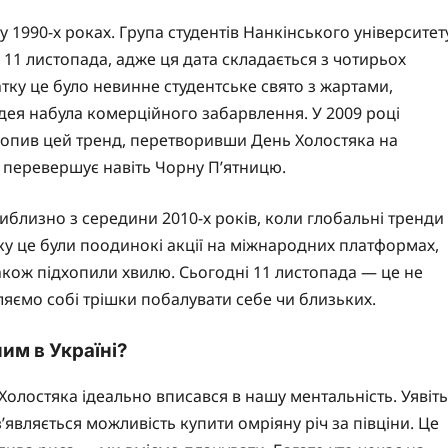
 у 1990-х роках. Група студентів Нанкінського університет
 11 листопада, адже ця дата складається з чотирьох
атку це було невинне студентське свято з жартами,
дея набула комерційного забарвлення. У 2009 році
дхопив цей тренд, перетворивши День Холостяка на
 перевершує навіть Чорну П’ятницю.
иблизно з середини 2010-х років, коли глобальні тренди
ку це були поодинокі акції на міжнародних платформах,
акож підхопили хвилю. Сьогодні 11 листопада — це не
ляємо собі трішки побалувати себе чи близьких.
им в Україні?
Холостяка ідеально вписався в нашу ментальність. Уявіть
з’являється можливість купити омріяну річ за півціни. Це