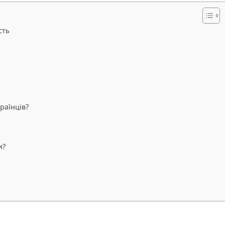
сть
раїнців?
и?