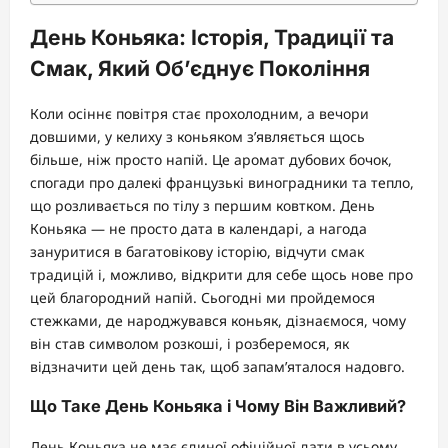
День Коньяка: Історія, Традиції та
Смак, Який Об’єднує Покоління
Коли осіннє повітря стає прохолодним, а вечори
довшими, у келиху з коньяком з’являється щось
більше, ніж просто напій. Це аромат дубових бочок,
спогади про далекі французькі виноградники та тепло,
що розливається по тілу з першим ковтком. День
Коньяка — не просто дата в календарі, а нагода
зануритися в багатовікову історію, відчути смак
традицій і, можливо, відкрити для себе щось нове про
цей благородний напій. Сьогодні ми пройдемося
стежками, де народжувався коньяк, дізнаємося, чому
він став символом розкоші, і розберемося, як
відзначити цей день так, щоб запам’яталося надовго.
Що Таке День Коньяка і Чому Він Важливий?
День Коньяка не має єдиної офіційної дати в усьому