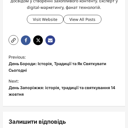
досвідом у створенні захопливого контенту. Експерт у
digital-маркетингу, фанат технологій.
Visit Website
View All Posts
P
Previous:
o
День Бороди: Історія, Традиції та Як Святкувати
s
Сьогодні
t
Next:
День Запоріжжя: історія, традиції та святкування 14
n
жовтня
a
v
i
Залишити відповідь
g