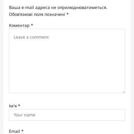
a
Ваша e-mail адреса не оприлюднюватиметься.
t
Обов’язкові поля позначені
*
i
Коментар
*
o
n
Ім'я
*
Email
*