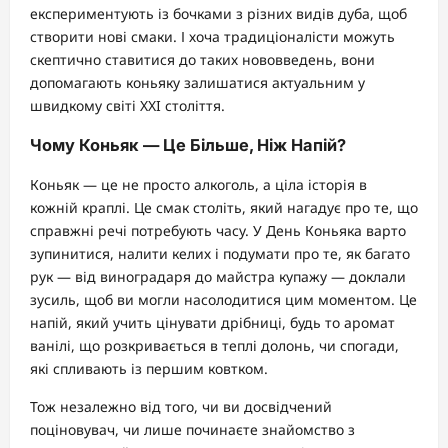
експериментують із бочками з різних видів дуба, щоб
створити нові смаки. І хоча традиціоналісти можуть
скептично ставитися до таких нововведень, вони
допомагають коньяку залишатися актуальним у
швидкому світі XXI століття.
Чому Коньяк — Це Більше, Ніж Напій?
Коньяк — це не просто алкоголь, а ціла історія в
кожній краплі. Це смак століть, який нагадує про те, що
справжні речі потребують часу. У День Коньяка варто
зупинитися, налити келих і подумати про те, як багато
рук — від виноградаря до майстра купажу — доклали
зусиль, щоб ви могли насолодитися цим моментом. Це
напій, який учить цінувати дрібниці, будь то аромат
ванілі, що розкривається в теплі долонь, чи спогади,
які спливають із першим ковтком.
Тож незалежно від того, чи ви досвідчений
поціновувач, чи лише починаєте знайомство з