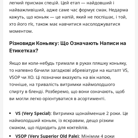
легкий присмак спецій. Цей етап — найдовший і
найважливіший, адже саме час формує смак. Недарма
кажуть, що коньяк — це напій, який не поспішає, і той,
хто його п’є, також має навчитися насолоджуватися
моментом.
Різновиди Коньяку: Що Означають Написи на
Етикетках?
Якщо ви коли-небудь тримали в руках пляшку коньяку,
то напевно бачили загадкові абревіатури на кшталт VS,
VSOP чи XO. Ці позначки вказують на вік напою,
точніше, на тривалість витримки наймолодшого
спирту в бленді. Розберемо, що вони означають, щоб
ви могли легко орієнтуватися в асортименті.
VS (Very Special)
: Витримка щонайменше 2 роки. Це
наймолодший коньяк, із яскравим, дещо різким
смаком, що підходить для коктейлів.
VSOP (Very Superior Old Pale)
: Мінімум 4 роки