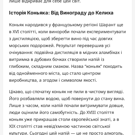
лише відкриває для себе цей світ.
Історія Коньяка: Від Винограду до Келиха
Коньяк народився у французькому регіоні Шарант ще
в XVI столітті, коли винороби почали експериментувати
з дистиляцією, щоб зберегти вино під час довгих
морських подорожей. Результат перевершив усі
очікування: подвійна дистиляція в мідних аламбіках і
витримка в дубових бочках створили напій із
глибоким, складним смаком. Назва “коньяк” походить
від однойменного міста, що стало центром
виробництва, а згодом і символом якості.
Цікаво, що спочатку коньяк не пили в чистому вигляді.
Його розбавляли водою, щоб повернути до стану вина.
Лише з часом, коли напій почали витримувати довше,
люди оцінили його самобутність. До XVIII століття
коньяк уже прикрашав столи європейської знаті, а в
XIX столітті став невід’ємною частиною світської
культури. Сьогодні цей напій — це не просто алкоголь,