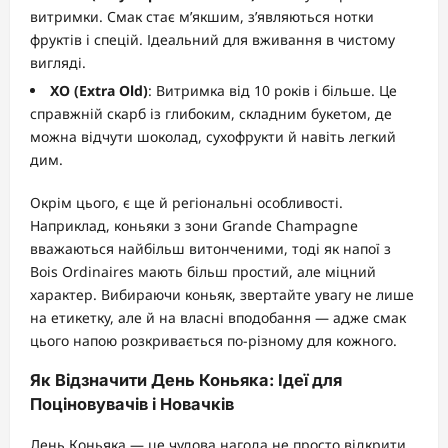
витримки. Смак стає м’якшим, з’являються нотки
фруктів і спецій. Ідеальний для вживання в чистому
вигляді.
XO (Extra Old)
: Витримка від 10 років і більше. Це
справжній скарб із глибоким, складним букетом, де
можна відчути шоколад, сухофрукти й навіть легкий
дим.
Окрім цього, є ще й регіональні особливості.
Наприклад, коньяки з зони Grande Champagne
вважаються найбільш витонченими, тоді як напої з
Bois Ordinaires мають більш простий, але міцний
характер. Вибираючи коньяк, звертайте увагу не лише
на етикетку, але й на власні вподобання — адже смак
цього напою розкривається по-різному для кожного.
Як Відзначити День Коньяка: Ідеї для
Поціновувачів і Новачків
День Коньяка — це чудова нагода не просто відкрити