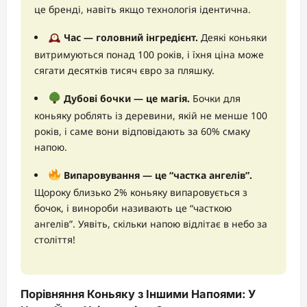
це бренді, навіть якщо технологія ідентична.
Час — головний інгредієнт.
Деякі коньяки
витримуються понад 100 років, і їхня ціна може
сягати десятків тисяч євро за пляшку.
Дубові бочки — це магія.
Бочки для
коньяку роблять із деревини, якій не менше 100
років, і саме вони відповідають за 60% смаку
напою.
Випаровування — це “частка ангелів”.
Щороку близько 2% коньяку випаровується з
бочок, і винороби називають це “часткою
ангелів”. Уявіть, скільки напою відлітає в небо за
століття!
Порівняння Коньяку з Іншими Напоями: У