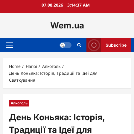
Skip
07.08.2026
3:14:38 AM
to
content
Wem.ua
Subscribe
Primary
Menu
Home
Напої
Алкоголь
День Коньяка: Історія, Традиції та Ідеї для
Святкування
Алкоголь
День Коньяка: Історія,
Традиції та Ідеї для