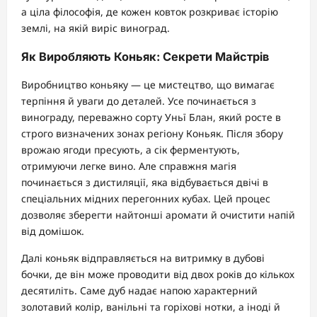
а ціла філософія, де кожен ковток розкриває історію
землі, на якій виріс виноград.
Як Виробляють Коньяк: Секрети Майстрів
Виробництво коньяку — це мистецтво, що вимагає
терпіння й уваги до деталей. Усе починається з
винограду, переважно сорту Уньї Блан, який росте в
строго визначених зонах регіону Коньяк. Після збору
врожаю ягоди пресують, а сік ферментують,
отримуючи легке вино. Але справжня магія
починається з дистиляції, яка відбувається двічі в
спеціальних мідних перегонних кубах. Цей процес
дозволяє зберегти найтонші аромати й очистити напій
від домішок.
Далі коньяк відправляється на витримку в дубові
бочки, де він може проводити від двох років до кількох
десятиліть. Саме дуб надає напою характерний
золотавий колір, ванільні та горіхові нотки, а іноді й