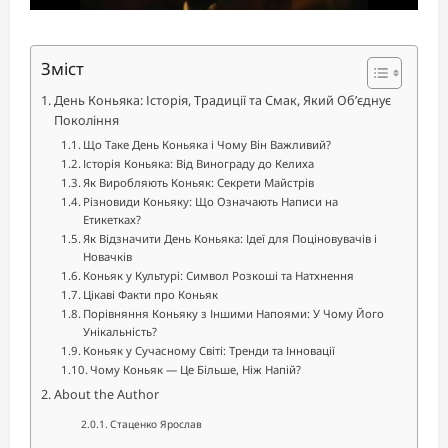
Зміст
День Коньяка: Історія, Традиції та Смак, Який Об’єднує
Покоління
Що Таке День Коньяка і Чому Він Важливий?
Історія Коньяка: Від Винограду до Келиха
Як Виробляють Коньяк: Секрети Майстрів
Різновиди Коньяку: Що Означають Написи на
Етикетках?
Як Відзначити День Коньяка: Ідеї для Поціновувачів і
Новачків
Коньяк у Культурі: Символ Розкоші та Натхнення
Цікаві Факти про Коньяк
Порівняння Коньяку з Іншими Напоями: У Чому Його
Унікальність?
Коньяк у Сучасному Світі: Тренди та Інновації
Чому Коньяк — Це Більше, Ніж Напій?
About the Author
Стаценко Ярослав