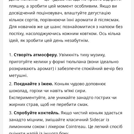
пляшку, а зробити цей момент особливим. Якщо ви
досвідчений поціновувач, влаштуйте дегустацію
кількох сортів, порівнюючи їхні аромати й післясмак.
Для новачків же це шанс познайомитися з напоєм без
поспіху, насолоджуючись кожним ковтком. Ось кілька
ідей, як зробити цей день незабутнім.
Створіть атмосферу.
Увімкніть тиху музику,
приготуйте келихи у формі тюльпана (вони ідеально
розкривають аромат) і забезпечте спокійний вечір без
метушні.
Поєднайте з їжею.
Коньяк чудово доповнює
шоколад, горіхи чи навіть м’які сири.
Експериментуйте, але уникайте занадто гострих чи
жирних страв, щоб не перебити смак.
Спробуйте коктейль.
Якщо чистий коньяк здається
занадто міцним, змішайте класичний Sidecar із
лимонним соком і лікером Cointreau. Це легкий спосіб
оцінити напій із іншого боку.