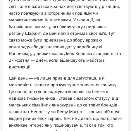
світі, але в багатьох країнах його святкують у різні дні,
часто пов’язуючи з історичними подіями чи
маркетинговими ініціативами. У Франції, на
батьківщині коньяку, особливу увагу приділяють
регіону Шарант, де цей напій отримав своє ім’я. Тут
свято може бути прив’язане до збору врожаю
винограду або до знакових дат у виробництві.
Наприклад, у деяких колах День Коньяка асоціюється з
27 жовтня — днем, коли вшановують майстрів
дистиляції.
Цей день — не лише привід для дегустації, а й
можливість згадати про культурне значення коньяку.
Це напій, що супроводжував королівські бенкети,
надихав письменників і ставав символом статусу. Від
маленьких сімейних винокурень до світових брендів
на кшталт Hennessy чи Rémy Martin — коньяк об’єднує
людей різних епох і країн. Тож не дивно, що його свято
викликає інтерес як у поціновувачів, так і в тих, хто