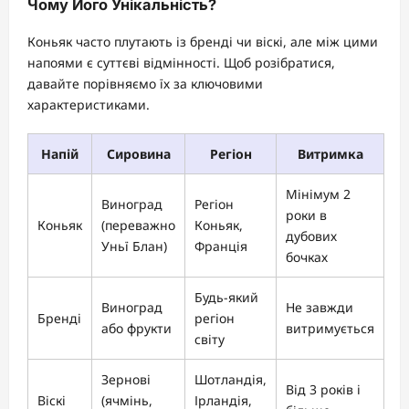
Чому Його Унікальність?
Коньяк часто плутають із бренді чи віскі, але між цими
напоями є суттєві відмінності. Щоб розібратися,
давайте порівняємо їх за ключовими
характеристиками.
Напій
Сировина
Регіон
Витримка
Мінімум 2
Виноград
Регіон
роки в
Коньяк
(переважно
Коньяк,
дубових
Уньї Блан)
Франція
бочках
Будь-який
Виноград
Не завжди
Бренді
регіон
або фрукти
витримується
світу
Зернові
Шотландія,
Від 3 років і
Віскі
(ячмінь,
Ірландія,