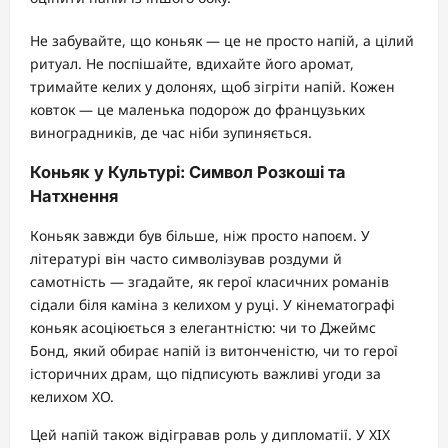
Не забувайте, що коньяк — це не просто напій, а цілий
ритуал. Не поспішайте, вдихайте його аромат,
тримайте келих у долонях, щоб зігріти напій. Кожен
ковток — це маленька подорож до французьких
виноградників, де час ніби зупиняється.
Коньяк у Культурі: Символ Розкоші та
Натхнення
Коньяк завжди був більше, ніж просто напоєм. У
літературі він часто символізував роздуми й
самотність — згадайте, як герої класичних романів
сідали біля каміна з келихом у руці. У кінематографі
коньяк асоціюється з елегантністю: чи то Джеймс
Бонд, який обирає напій із витонченістю, чи то герої
історичних драм, що підписують важливі угоди за
келихом XO.
Цей напій також відігравав роль у дипломатії. У XIX