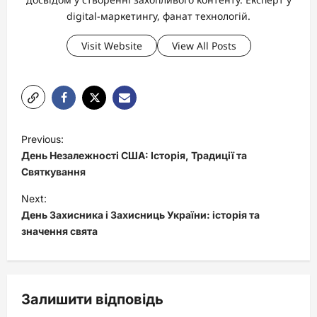
digital-маркетингу, фанат технологій.
Visit Website
View All Posts
P
Previous:
o
День Незалежності США: Історія, Традиції та
s
Святкування
t
Next:
День Захисника і Захисниць України: історія та
n
значення свята
a
v
i
Залишити відповідь
g