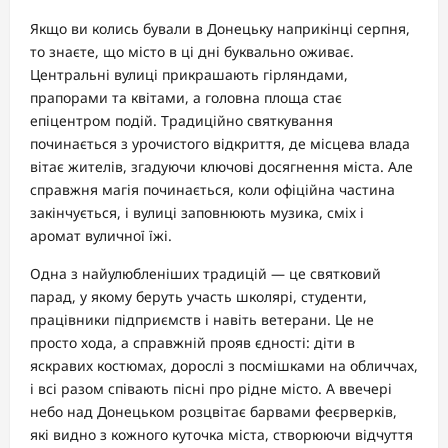
Якщо ви колись бували в Донецьку наприкінці серпня,
то знаєте, що місто в ці дні буквально оживає.
Центральні вулиці прикрашають гірляндами,
прапорами та квітами, а головна площа стає
епіцентром подій. Традиційно святкування
починається з урочистого відкриття, де місцева влада
вітає жителів, згадуючи ключові досягнення міста. Але
справжня магія починається, коли офіційна частина
закінчується, і вулиці заповнюють музика, сміх і
аромат вуличної їжі.
Одна з найулюбленіших традицій — це святковий
парад, у якому беруть участь школярі, студенти,
працівники підприємств і навіть ветерани. Це не
просто хода, а справжній прояв єдності: діти в
яскравих костюмах, дорослі з посмішками на обличчах,
і всі разом співають пісні про рідне місто. А ввечері
небо над Донецьком розцвітає барвами феєрверків,
які видно з кожного куточка міста, створюючи відчуття