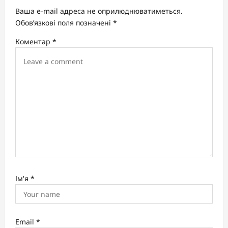
a
Ваша e-mail адреса не оприлюднюватиметься.
t
Обов’язкові поля позначені
*
i
Коментар
*
o
n
Ім'я
*
Email
*