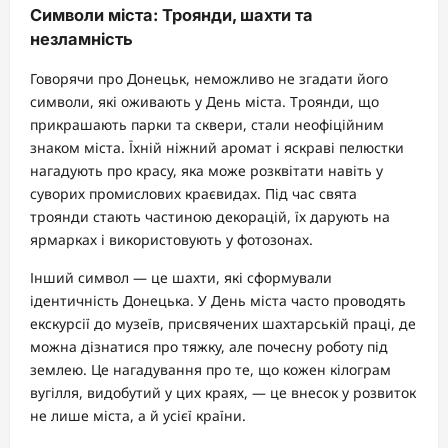
Символи міста: Троянди, шахти та
незламність
Говорячи про Донецьк, неможливо не згадати його
символи, які оживають у День міста. Троянди, що
прикрашають парки та сквери, стали неофіційним
знаком міста. Їхній ніжний аромат і яскраві пелюстки
нагадують про красу, яка може розквітати навіть у
суворих промислових краєвидах. Під час свята
троянди стають частиною декорацій, їх дарують на
ярмарках і використовують у фотозонах.
Інший символ — це шахти, які сформували
ідентичність Донецька. У День міста часто проводять
екскурсії до музеїв, присвячених шахтарській праці, де
можна дізнатися про тяжку, але почесну роботу під
землею. Це нагадування про те, що кожен кілограм
вугілля, видобутий у цих краях, — це внесок у розвиток
не лише міста, а й усієї країни.