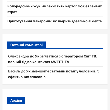
Колорадський жук: як захистити картоплю без зайвих
втрат
Приготування макаронів: як зварити ідеально al dente
Останні коментарі
Олександра
до
Як зв’язатися з оператором Світ ТВ:
повний гід по контактах SWEET.TV
Василь
до
Як зменшити статевий потяг у чоловіків: 5
ефективних способів
Архіви