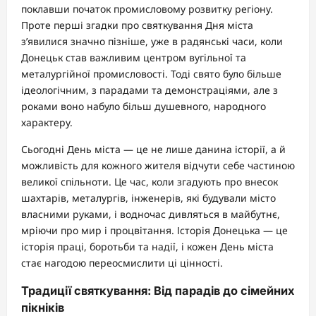
поклавши початок промисловому розвитку регіону.
Проте перші згадки про святкування Дня міста
з’явилися значно пізніше, уже в радянські часи, коли
Донецьк став важливим центром вугільної та
металургійної промисловості. Тоді свято було більше
ідеологічним, з парадами та демонстраціями, але з
роками воно набуло більш душевного, народного
характеру.
Сьогодні День міста — це не лише данина історії, а й
можливість для кожного жителя відчути себе частиною
великої спільноти. Це час, коли згадують про внесок
шахтарів, металургів, інженерів, які будували місто
власними руками, і водночас дивляться в майбутнє,
мріючи про мир і процвітання. Історія Донецька — це
історія праці, боротьби та надії, і кожен День міста
стає нагодою переосмислити ці цінності.
Традиції святкування: Від парадів до сімейних
пікніків