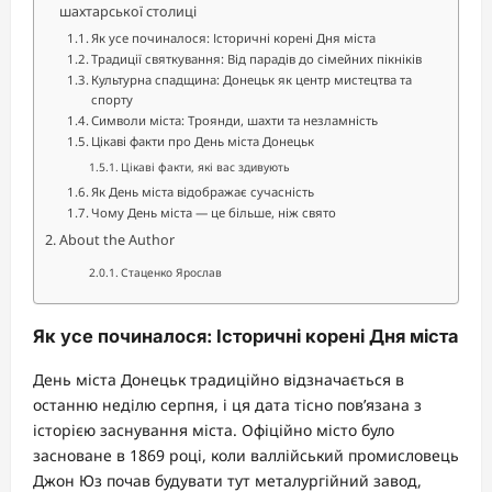
шахтарської столиці
Як усе починалося: Історичні корені Дня міста
Традиції святкування: Від парадів до сімейних пікніків
Культурна спадщина: Донецьк як центр мистецтва та
спорту
Символи міста: Троянди, шахти та незламність
Цікаві факти про День міста Донецьк
Цікаві факти, які вас здивують
Як День міста відображає сучасність
Чому День міста — це більше, ніж свято
About the Author
Стаценко Ярослав
Як усе починалося: Історичні корені Дня міста
День міста Донецьк традиційно відзначається в
останню неділю серпня, і ця дата тісно пов’язана з
історією заснування міста. Офіційно місто було
засноване в 1869 році, коли валлійський промисловець
Джон Юз почав будувати тут металургійний завод,