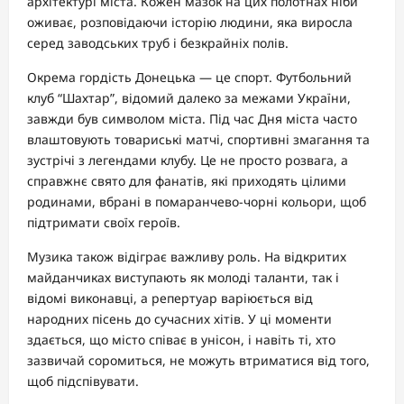
архітектурі міста. Кожен мазок на цих полотнах ніби
оживає, розповідаючи історію людини, яка виросла
серед заводських труб і безкрайніх полів.
Окрема гордість Донецька — це спорт. Футбольний
клуб “Шахтар”, відомий далеко за межами України,
завжди був символом міста. Під час Дня міста часто
влаштовують товариські матчі, спортивні змагання та
зустрічі з легендами клубу. Це не просто розвага, а
справжнє свято для фанатів, які приходять цілими
родинами, вбрані в помаранчево-чорні кольори, щоб
підтримати своїх героїв.
Музика також відіграє важливу роль. На відкритих
майданчиках виступають як молоді таланти, так і
відомі виконавці, а репертуар варіюється від
народних пісень до сучасних хітів. У ці моменти
здається, що місто співає в унісон, і навіть ті, хто
зазвичай соромиться, не можуть втриматися від того,
щоб підспівувати.