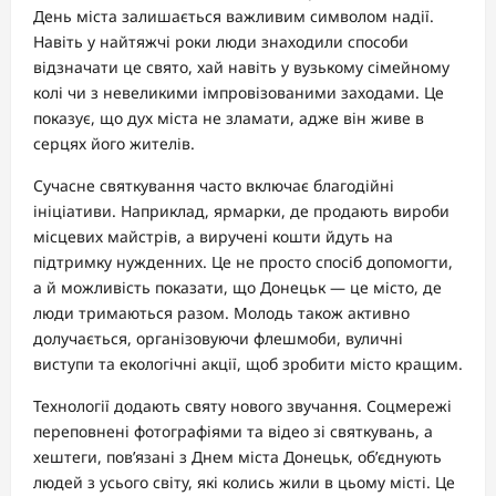
День міста залишається важливим символом надії.
Навіть у найтяжчі роки люди знаходили способи
відзначати це свято, хай навіть у вузькому сімейному
колі чи з невеликими імпровізованими заходами. Це
показує, що дух міста не зламати, адже він живе в
серцях його жителів.
Сучасне святкування часто включає благодійні
ініціативи. Наприклад, ярмарки, де продають вироби
місцевих майстрів, а виручені кошти йдуть на
підтримку нужденних. Це не просто спосіб допомогти,
а й можливість показати, що Донецьк — це місто, де
люди тримаються разом. Молодь також активно
долучається, організовуючи флешмоби, вуличні
виступи та екологічні акції, щоб зробити місто кращим.
Технології додають святу нового звучання. Соцмережі
переповнені фотографіями та відео зі святкувань, а
хештеги, пов’язані з Днем міста Донецьк, об’єднують
людей з усього світу, які колись жили в цьому місті. Це