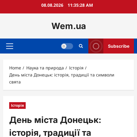
Skip
08.08.2026
11:35:29 AM
to
content
Wem.ua
Subscribe
Primary
Menu
Home
Наука та природа
Історія
День міста Донецьк: історія, традиції та символи
свята
Історія
День міста Донецьк:
історія, традиції та