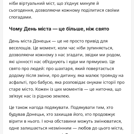
ніби віртуальний міст, що з’єднує минуле й
сьогодення, дозволяючи кожному поділитися своїми
спогадами.
Чому День міста — це більше, ніж свято
День міста Донецьк — це не просто привід для
веселощів. Це момент, коли час ніби зупиняється,
дозволяючи кожному з нас згадати, звідки ми родом,
які цінності нас об’єднують і куди ми прямуємо. Це
свято про людей: про шахтаря, який повертається
додому після зміни, про дитину, яка малює троянду на
асфальті, про бабусю, яка розповідає онукам історії про
старе місто. Кожен із цих моментів — це ниточка, що
зв’язує нас із рідною землею.
Це також нагода подякувати. Подякувати тим, хто
будував Донецьк, хто захищав його, хто продовжує
вірити в нього. І хоча обставини можуть змінюватися,
одне залишається незмінним — любов до цього міста,