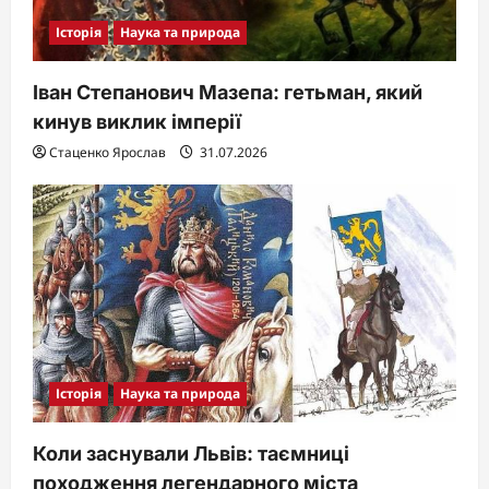
Історія
Наука та природа
Іван Степанович Мазепа: гетьман, який
кинув виклик імперії
Стаценко Ярослав
31.07.2026
Історія
Наука та природа
Коли заснували Львів: таємниці
походження легендарного міста